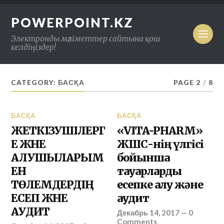
POWERPOINT.KZ
Электронды мәліметтер сайтына қош
келдіңіздер!
CATEGORY: БАСҚА
PAGE 2
/
8
БАСҚА
БАСҚА
ЖЕТКІЗУШІЛЕРГ
«VITA-PHARM»
Е ЖӘНЕ
ЖШС-нің үлгісі
АЛУШЫЛАРЫМ
бойынша
ЕН
тауарларды
ТӨЛЕМДЕРДІҢ
есепке алу және
ЕСЕП ЖӘНЕ
аудит
АУДИТ
Декабрь 14, 2017
—
0
Comments