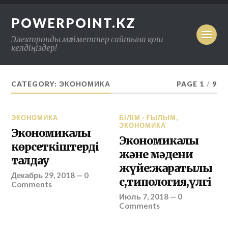
POWERPOINT.KZ
Электронды мәліметтер сайтына қош
келдіңіздер!
CATEGORY: ЭКОНОМИКА
PAGE 1
/
9
ЭКОНОМИКА
БІЛІМ - ҒЫЛЫМ
,
ЭКОНОМИКА
Экономикалық
Экономикалық
көрсеткіштерді
және мәдени
талдау
жүйе:жаратылы
Декабрь 29, 2018
—
0
с,типология,үлгі
Comments
Июль 7, 2018
—
0
Comments