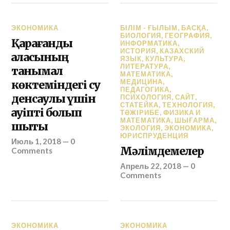
ЭКОНОМИКА
БІЛІМ - ҒЫЛЫМ
,
БАСҚА
,
БИОЛОГИЯ
,
ГЕОГРАФИЯ
,
Қарағанды
ИНФОРМАТИКА
,
ИСТОРИЯ
,
КАЗАХСКИЙ
қаласының
ЯЗЫК
,
КУЛЬТУРА
,
ЛИТЕРАТУРА
,
танымал
МАТЕМАТИКА
,
МЕДИЦИНА
,
көктеміндегі су
ПЕДАГОГИКА
,
денсаулық үшін
ПСИХОЛОГИЯ
,
САЙТ
,
СТАТЕЙКА
,
ТЕХНОЛОГИЯ
,
қауіпті болып
ТӘЖІРИБЕ
,
ФИЗИКА И
МАТЕМАТИКА
,
ШЫҒАРМА
,
шықты
ЭКОЛОГИЯ
,
ЭКОНОМИКА
,
ЮРИСПРУДЕНЦИЯ
Июль 1, 2018
—
0
Мәлімдемелер
Comments
Апрель 22, 2018
—
0
Comments
ЭКОНОМИКА
ЭКОНОМИКА