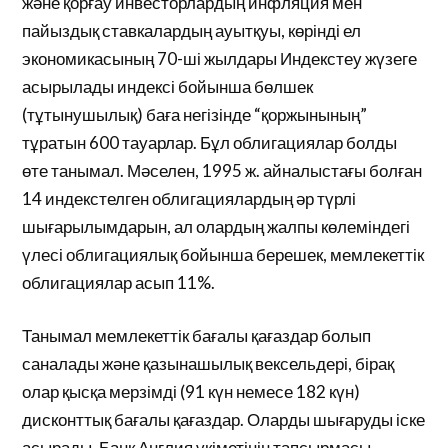
және қорғау инвесторлардың инфляция мен
пайыздық ставкалардың ауытқуы, көрінді ел
экономикасының 70-ші жылдары Индекстеу жүзеге
асырылады индексі бойынша бөлшек
(тұтынушылық) баға негізінде “қоржынының”
тұратын 600 тауарлар. Бұл облигациялар болды
өте танымал. Мәселен, 1995 ж. айналыстағы болған
14 индекстелген облигациялардың әр түрлі
шығарылымдарын, ал олардың жалпы көлеміндегі
үлесі облигациялық бойынша берешек, мемлекеттік
облигациялар асып 11%.
Танымал мемлекеттік бағалы қағаздар болып
саналады және қазынашылық вексельдері, бірақ
олар қысқа мерзімді (91 күн немесе 182 күн)
дисконттық бағалы қағаздар. Оларды шығаруды іске
асырады, Банк Англия үкіметінің тапсырмасы