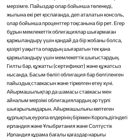
мерзімге. Пайыздар олар бойынша төленеді,
жылына екі рет қоспағанда, деп аталатын консоль,
олар бойынша проценттер тоқсанына бір рет. Егер
бұрын мемлекеттік облигациялар шығармаған
қаржыландыру үшін қандай да бір жобаны болса,
қазіргі уақытта олардың шығаратын тек қана
қаржыландыру үшін мемлекеттік шығыстардың.
Гилты бар, құжатты (сертификат) және құжатсыз
нысанда. Басым бөлігі облигация бар белгіленген
пайыздық ставкасын және тіркелген өтеу күні.
Айырмашылықтар да шамасы ставкасы мен
айналым мерзімі облигациялардың әр түрлі
шығарылымдарын. Айырмашылығы көптеген
құрлықтық еуропа елдерінің біріккен Корольдігіндегі
ирландия және Ұлыбритания және Солтүстік
Ирландия құрама бағалы қағаздар нарығы