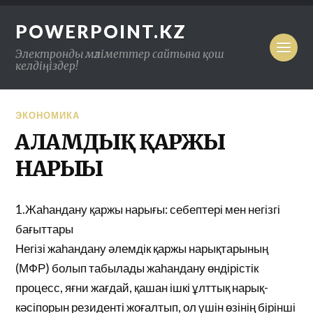
POWERPOINT.KZ
Электронды мәліметтер сайтына қош
келдіңіздер!
ЭКОНОМИКА
ҒАЛАМДЫҚ ҚАРЖЫ
НАРЫҒЫ
1.Жаһандану қаржы нарығы: себептері мен негізгі
бағыттары
Негізі жаһандану әлемдік қаржы нарықтарының
(МФР) болып табылады жаһандану өндірістік
процесс, яғни жағдай, қашан ішкі ұлттық нарық-
кәсіпорын резиденті жоғалтып, ол үшін өзінің бірінші