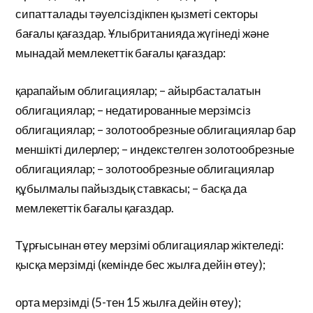
сипатталады тәуелсіздікпен қызметі секторы
бағалы қағаздар. Ұлыбританияда жүгінеді және
мынадай мемлекеттік бағалы қағаздар:
қарапайым облигациялар; – айырбасталатын
облигациялар; – недатированные мерзімсіз
облигациялар; – золотообрезные облигациялар бар
меншікті дилерлер; – индекстелген золотообрезные
облигациялар; – золотообрезные облигациялар
құбылмалы пайыздық ставкасы; – басқа да
мемлекеттік бағалы қағаздар.
Тұрғысынан өтеу мерзімі облигациялар жіктеледі:
қысқа мерзімді (кемінде бес жылға дейін өтеу);
орта мерзімді (5-тен 15 жылға дейін өтеу);