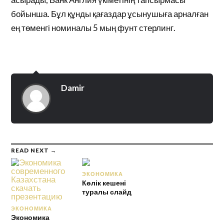
бойынша. Бұл құнды қағаздар ұсынушыға арналған
ең төменгі номиналы 5 мың фунт стерлинг.
Damir
READ NEXT →
ЭКОНОМИКА
Көлік кешені
туралы слайд
ЭКОНОМИКА
Экономика