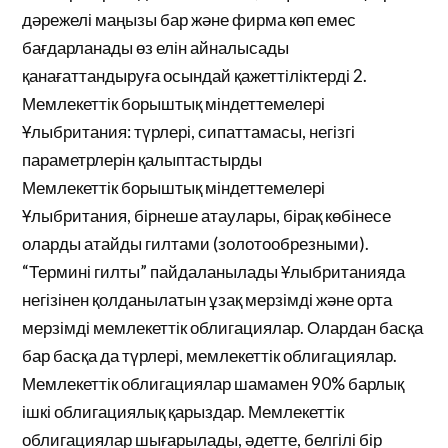
дәрежелі маңызы бар және фирма көп емес
бағдарланады өз елін айналысады
қанағаттандыруға осындай қажеттіліктерді 2.
Мемлекеттік борыштық міндеттемелері
Ұлыбритания: түрлері, сипаттамасы, негізгі
параметрлерін қалыптастырды
Мемлекеттік борыштық міндеттемелері
Ұлыбритания, бірнеше атаулары, бірақ көбінесе
оларды атайды гилтами (золотообрезными).
“Термині гилты” пайдаланылады Ұлыбританияда
негізінен қолданылатын ұзақ мерзімді және орта
мерзімді мемлекеттік облигациялар. Олардан басқа
бар басқа да түрлері, мемлекеттік облигациялар.
Мемлекеттік облигациялар шамамен 90% барлық
ішкі облигациялық қарыздар. Мемлекеттік
облигациялар шығарылады, әдетте, белгілі бір