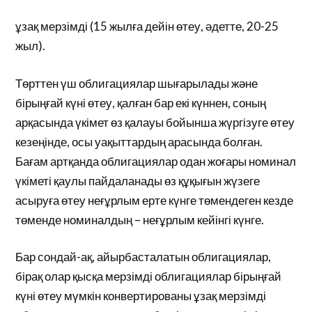
ұзақ мерзімді (15 жылға дейін өтеу, әдетте, 20-25
жыл).
Төрттен үш облигациялар шығарылады және
бірыңғай күні өтеу, қалған бар екі күннен, соның
арқасында үкімет өз қалауы бойынша жүргізуге өтеу
кезеңінде, осы уақыттардың арасында болған.
Бағам артқанда облигациялар одан жоғары номинал
үкіметі қаулы пайдаланады өз құқығын жүзеге
асыруға өтеу неғұрлым ерте күнге төмендеген кезде
төменде номиналдың – неғұрлым кейінгі күнге.
Бар сондай-ақ, айырбасталатын облигациялар,
бірақ олар қысқа мерзімді облигациялар бірыңғай
күні өтеу мүмкін конвертированы ұзақ мерзімді