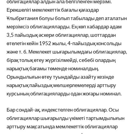
облигациялар алдын ала белгіленген мерзімі.
Ерекшелігі мемлекеттік бағалы қағаздар
Ұлыбритания болуы болып табылады деп аталатын
мерзімсіз облигацияларды. Ең көп хабардар адам
3,5 пайыздық әскери облигациялар, шоттардан
өтелетін кейін 1952 жылы, 4-пайыздық консольды
және т. б. Мемлекет шығарылымдағы облигациялар,
бірақ толық өтеу жүргізілмейді, себебі олардың
нарықтық бағамы төменде номиналдың.
Орындылығын өтеу туындайды азайту кезінде
нарықтық пайыздық мөлшерлемелерді арттыру
курсының облигацияларды одан жоғары номинал.
Бар сондай-ақ, индекстелген облигациялар. Осы
облигациялар шығарылды үкіметі тартымдылығын
арттыру мақсатында мемлекеттік облигациялар