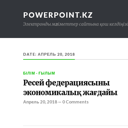
POWERPOINT.KZ
Электронды мәліметтер сайтына қош келдіңізд
DATE: АПРЕЛЬ 20, 2018
БІЛІМ - ҒЫЛЫМ
Ресей федерациясының
экономикалық жағдайы
Апрель 20, 2018
—
0 Comments