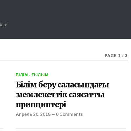
ер!
PAGE 1
/
3
БІЛІМ - ҒЫЛЫМ
Білім беру саласындағы
мемлекеттік саясаттың
принциптері
Апрель 20, 2018
—
0 Comments