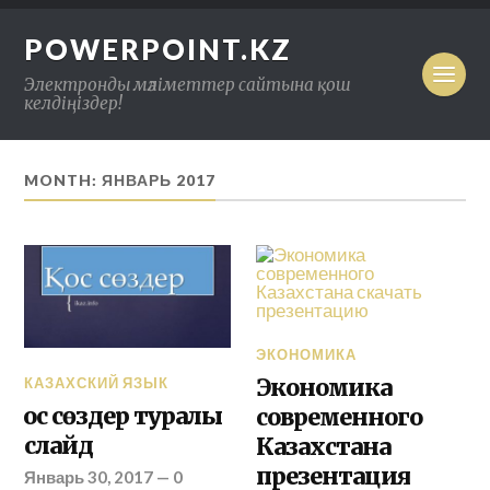
POWERPOINT.KZ
Электронды мәліметтер сайтына қош
келдіңіздер!
MONTH: ЯНВАРЬ 2017
ЭКОНОМИКА
Экономика
КАЗАХСКИЙ ЯЗЫК
Қос сөздер туралы
современного
слайд
Казахстана
презентация
Январь 30, 2017
—
0