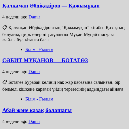
Қалқаман Әбдіқадіров — Қажымұқан
4 недели ago
Damir
📋 Қалмақан Әбдіқадіровтың “Қажымұқан” кітабы. Қазақтың
балуаны, цирк өнерінің жұлдызы Мұқан Мұңайтпасұлы
жайлы бұл кітапта бала
Білім - Ғылым
СӘБИТ МҰҚАНОВ — БОТАГӨЗ
4 недели ago
Damir
📋 Ботагөз Бурабай көлінің нақ жар қабағына салынған, бір
бөлмелі кішкене қарағай үйдің терезесінің алдындағы айнаға
Білім - Ғылым
Абай және қазақ болашағы
4 недели ago
Damir