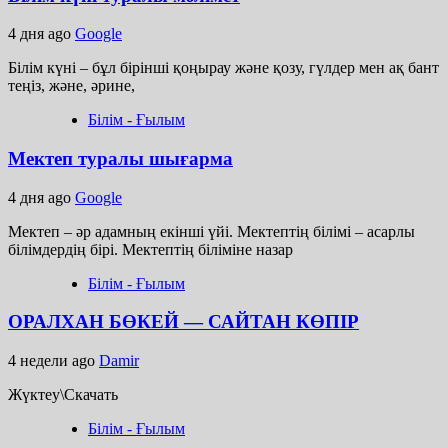
4 дня ago
Google
Білім күні – бұл бірінші қоңырау және қозу, гүлдер мен ақ бант
теңіз, және, әрине,
Білім - Ғылым
Мектеп туралы шығарма
4 дня ago
Google
Мектеп – әр адамның екінші үйі. Мектептің білімі – асарлы
білімдердің бірі. Мектептің біліміне назар
Білім - Ғылым
ОРАЛХАН БӨКЕЙ — САЙТАН КӨПІР
4 недели ago
Damir
Жүктеу\Скачать
Білім - Ғылым