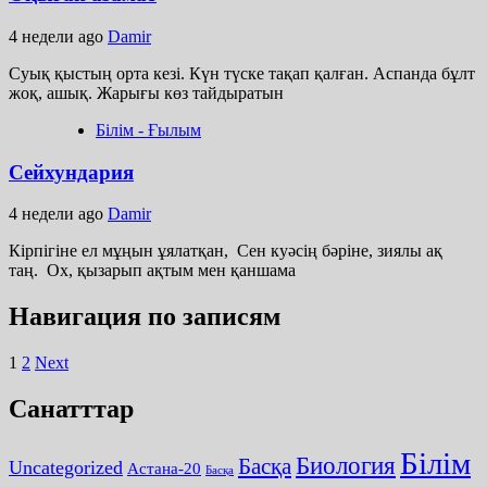
4 недели ago
Damir
Суық қыстың орта кезі. Күн түске тақап қалған. Аспанда бұлт
жоқ, ашық. Жарығы көз тайдыратын
Білім - Ғылым
Сейхундария
4 недели ago
Damir
Кірпігіне ел мұңын ұялатқан, Сен куәсің бәріне, зиялы ақ
таң. Ох, қызарып ақтым мен қаншама
Навигация по записям
1
2
Next
Санатттар
Білім
Биология
Басқа
Uncategorized
Астана-20
Басқа