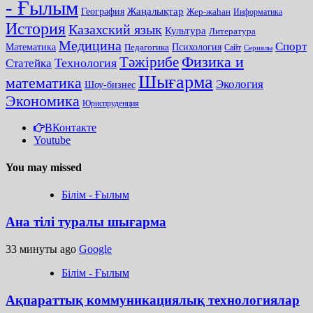
- Ғылым
Жаңалықтар
География
Жер-жаһан
Информатика
История
Казахский язык
Культура
Литература
Медицина
Спорт
Математика
Педагогика
Психология
Сайт
Сериялы
Тәжірибе
Физика и
Технология
Статейка
Шығарма
математика
Экология
Шоу-бизнес
Экономика
Юриспруденция
ВКонтакте
Youtube
You may missed
Білім - Ғылым
Ана тілі туралы шығарма
33 минуты ago
Google
Білім - Ғылым
Ақпараттық коммуникациялық технологиялар