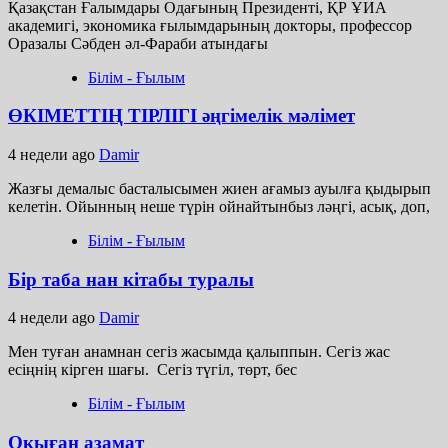
Қазақстан Ғалымдары Одағының Президенті, ҚР ҰИА
академигі, экономика ғылымдарының докторы, профессор
Оразалы Сәбден әл-Фараби атындағы
Білім - Ғылым
ӨКІМЕТТІҢ ТІРЛІГІ әңгімелік мәлімет
4 недели ago
Damir
Жазғы демалыс басталысымен жиен ағамыз ауылға қыдырып
келетін. Ойынның неше түрін ойнайтынбыз ләңгі, асық, доп,
Білім - Ғылым
Бір таба нан кітабы туралы
4 недели ago
Damir
Мен туған анамнан сегіз жасымда қалыппын. Сегіз жас
есіңнің кірген шағы. Сегіз түгіл, төрт, бес
Білім - Ғылым
Оқыған азамат