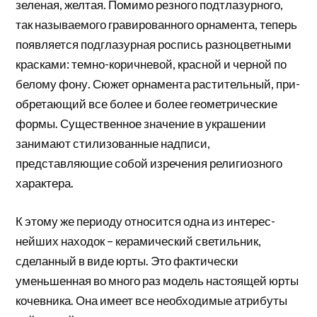
зеленая, желтая. Помимо резного подтлазурного,
так называемого гравированного орнамента, теперь
появляется подглазурная роспись разноцветными
красками: темно-коричневой, красной и черной по
белому фону. Сюжет орнамента растительный, при­
обретающий все более и более геометрические
фор­мы. Существенное значение в украшении
занимают стилизованные надписи,
представляющие собой из­речения религиозного
характера.
К этому же периоду относится одна из интерес­
нейших находок – керамический светильник,
сделан­ный в виде юрты. Это фактически
уменьшенная во много раз модель настоящей юрты
кочевника. Она имеет все необходимые атрибуты