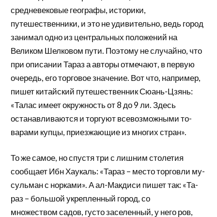
средневековые географы, историки,
путешественни­ки, и это не удивительно, ведь город
занимал одно из центральных положений на
Великом Шелковом пути. Поэтому не случайно, что
при описании Тараз а авто­ры отмечают, в первую
очередь, его торговое значение. Вот что, например,
пишет китайский путешественник Сюань-Цзянь:
«Талас имеет окружность от 8 до 9 ли. Здесь
останавливаются и торгуют всевозможными то-
варами купцы, приезжающие из многих стран».
То же самое, но спустя три с лишним столетия
сообщает Ибн Хаукаль: «Тараз – место торговли му­
сульман с норками». А ал-Макдиси пишет так: «Та­
раз – большой укрепленный город, со
множеством садов, густо заселенный, у него ров,