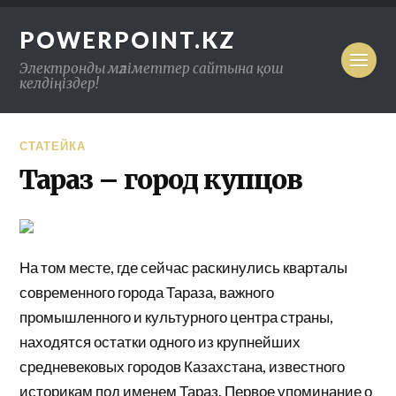
POWERPOINT.KZ
Электронды мәліметтер сайтына қош
келдіңіздер!
СТАТЕЙКА
Тараз – город купцов
На том месте, где сейчас раскинулись кварталы
современного города Тараза, важного
промышленно­го и культурного центра страны,
находятся остатки одного из крупнейших
средневековых городов Казах­стана, известного
историкам под именем Тараз. Пер­вое упоминание о