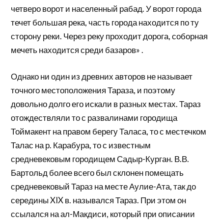
четверо ворот и населенный рабад. У ворот города
течет большая река, часть города находится по ту
сторону реки. Че­рез реку проходит дорога, соборная
мечеть находится среди базаров» .
Однако ни один из древних авторов не называет
точного местоположения Тараза, и поэтому
довольно долго его искали в разных местах. Тараз
отождествля­ли то с развалинами городища
Тоймакент на правом берегу Таласа, то с местечком
Талас на р. Карабура, то с известным
средневековым городищем Садыр-Курган. В.В.
Бартольд более всего был склонен помещать
средневековый Тараз на месте Аулие-Ата, так до
сере­дины XIX в. назывался Тараз. При этом он
ссылался на ал-Макдиси, который при описании