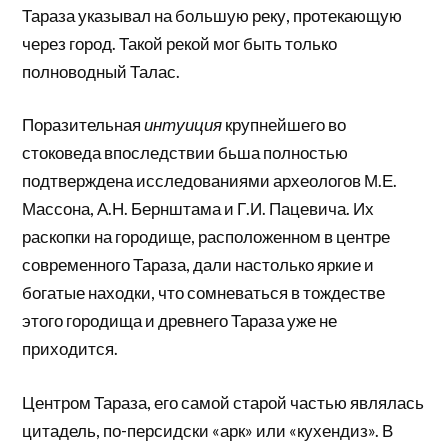
Тараза указы­вал на большую реку, протекающую
через город. Та­кой рекой мог быть только
полноводный Талас.
Поразительная
интуиция
крупнейшего во
стоковеда впоследствии бьша полностью
подтверж­дена исследованиями археологов М.Е.
Массона, А.Н. Бернштама и Г.И. Пацевича. Их
раскопки на городище, расположенном в центре
современного Тараза, дали настолько яркие и
богатые находки, что сомневаться в тождестве
этого городища и древнего Тараза уже не
приходится.
Центром Тараза, его самой старой частью явля­лась
цитадель, по-персидски «арк» или «кухендиз». В