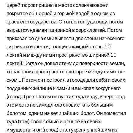
царей тюрок пришел в ме­сто солончаковое и
покрытое обширной и горькой во­дой в одном из
краев его государства. Он отвел оттуда воду, потом
вырыл фундамент шириной в сорок лок­тей. Потом
приказал со дна ямы вывести две стены из жженого
кирпича и извести, толщина каждой стены 10
локтей и между ними пространство шириной 10
локтей. Когда он довел стену до поверхности земли,
то наполнил пространство, которое между ними, пе­
ском… Потом он построил в городе для себя и своих
подданных жилище и замки и выкопал вокруг него
(города) ров. Потом он пустил туда воду, и через год
это место не замедлило снова стать большим
боло­том, одним из величайших болот. Он поместил
туда (там) свою семью и ценное из своих
имуществ, и он (город) стал укрепленнейшим из