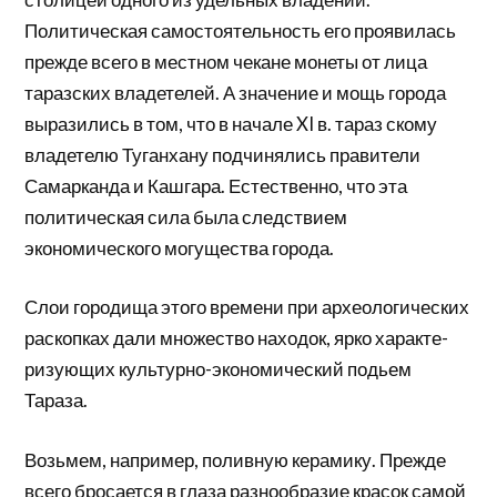
Политическая самостоятель­ность его проявилась
прежде всего в местном чекане монеты от лица
таразских владетелей. А значение и мощь города
выразились в том, что в начале XI в. тараз скому
владетелю Туганхану подчинялись пра­вители
Самарканда и Кашгара. Естественно, что эта
политическая сила была следствием
экономического могущества города.
Слои городища этого времени при археологиче­ских
раскопках дали множество находок, ярко характе­
ризующих культурно-экономический подьем
Тараза.
Возьмем, например, поливную керамику. Прежде
всего бросается в глаза разнообразие красок самой