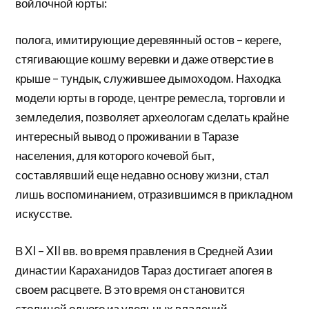
войлочной юрты:
полога, имитирующие деревянный остов – кереге,
стягивающие кошму веревки и даже отверстие в
крыше – тундык, служившее дымоходом. Находка
модели юрты в городе, центре ремесла, торговли и
земледелия, позволяет археологам сделать крайне
интересный вывод о проживании в Таразе
населения, для которого кочевой быт,
составлявший еще недавно основу жизни, стал
лишь воспоминанием, отразив­шимся в прикладном
искусстве.
В XI – XII вв. во время правления в Средней Азии
династии Караханидов Тараз достигает апогея в
своем расцвете. В это время он становится
столицей одного из удельных владений.