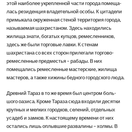
этой наиболее укрепленной части города помеща­
лась резиденция владетельной особы. К цитадели
примыкала окруженная стеной территория города,
называемая шахристаном. Здесь находились
жили­ща знати, богатых купцов, ремесленников,
здесь же были торговые лавки. К стенам
шахристана со всех сторон прилегали торгово-
ремесленные предместья – рабады. В них
помещались ремесленные мастер­ские, жилища
мастеров, а также хижины бедного городского люда.
Древний Тараз в то же время был центром боль­
шого оазиса. Кроме Тараза сюда входили десятки
крупных и мелких городков, селений, отдельных
уса­деб и замков. К настоящему времени от них
остались лишь оплывшие развалины – холмы. В