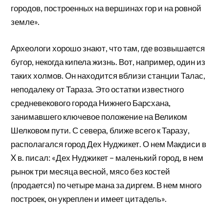
городов, построен­ных на вершинах гор и на ровной
земле».
Археологи хорошо знают, что там, где возвышается
бугор, некогда кипела жизнь. Вот, например, один из
таких холмов. Он находится вблизи станции Талас,
не­подалеку от Тараза. Это остатки известного
средневеко­вого города Нижнего Барсхана,
занимавшего ключевое положение на Великом
Шелковом пути. С севера, бли­же всего к Таразу,
располагался город Дех Нуджикет. О нем Макдиси в
X в. писал: «Дех Нуджикет – маленький город, в нем
рынок три месяца весной, мясо без костей
(продается) по четыре мана за диргем. В нем много
построек, он укреплен и имеет цитадель».