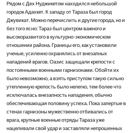
Рядом с Дех Нуджикетом находился небольшой
городок Адахкет. К западу от Тараза был город
Джувикат. Можно перечислить и другие города, но и
без того ясно: Тараз был центром важного и
высокоразвитого в культурно-экономическом
отношении района. Границы его, как установили
ученые, усиленно охранялись от внезапных
нападений врагов. Оазис защищали крепости с
постоянными военными гар­низонами. Обойти их
было невозможно, а взять при­ступом такую сильно
утепленную крепость было нелегко, тем более что
исключалась внезапность нападения, обычно
обеспечивающая половину успе­ха. Пока запертые в
стенах гарнизоны мужественно отбивались от
врага, крупные военные отряды Тараза уже
нацеливали свой удар и заставляли непро­шенных