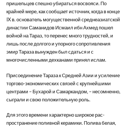
пришельцев спешно убираться восвояси. По
крайней мере, как сообщает источник, когда в конце
IX в. основатель могущественной среднеазиатской
династии Саманидов Исмаил ибн Ахмед пошел
вой­ной на Тараз, то перенес много трудностей, и
лишь после долгого и упорного сопротивления
эмир Тараза вынужден был сдаться и с
многочисленными дехка­нами принял ислам.
Присоединение Тараза к Средней Азии и усиле­ние
торгово-экономических связей с крупнейшими
центрами – Бухарой и Самаркандом, – несомненно,
сыграли и свою положительную роль.
Для этого времени характерно широкое рас­
пространение поливной керамики. Полива белая,