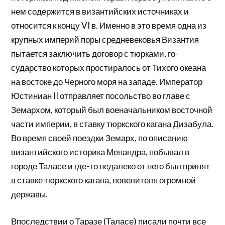
нем содержится в византийских источниках и
относится к концу VI в. Именно в это время одна из
крупных империй поры средневековья Византия
пытается заключить договор с тюрками, го­
сударство которых простиралось от Тихого океана
на востоке до Черного моря на западе. Император
Юс­тиниан II отправляет посольство во главе с
Земархом, который был военачальником восточной
части импе­рии, в ставку тюркского кагана Дизабула.
Во время своей поездки Земарх, по описанию
византийского историка Менандра, побывал в
городе Таласе и где-то недалеко от него был принят
в ставке тюркского кагана, повелителя огромной
державы.
Впоследствии о Таразе (Таласе) писали почти все