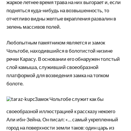
жаркое летнее время трава на них выгорает и, если
подняться куда-нибудь на возвышенность, то
отчетливо видны жел­тые вкрапления развалин в
зелень массивов полей.
Любопытным памятником является и замок
Чольтобе, находившийся в болотистой низине
речки Карасу. В основании его обнаружен толстый
слой камыша, служивший своеобразной
платформой для возведения замка на топком
болоте.
Замок Чольтобе служит как бы
своеобразной ил­люстрацией к рассказу некоего
Али ибн-Зейна. Он писал: «… самый укрепленный
город на поверхности земли таков: один царь из