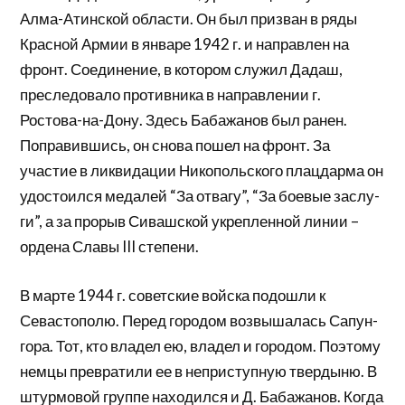
Алма-Атинской области. Он был призван в ряды
Крас­ной Армии в январе 1942 г. и направлен на
фронт. Соединение, в котором служил Дадаш,
преследовало противника в направлении г.
Ростова-на-Дону. Здесь Бабажанов был ранен.
Поправившись, он снова пошел на фронт. За
участие в ликвидации Никопольского плацдарма он
удостоился медалей “За отвагу”, “За боевые заслу­
ги”, а за прорыв Сивашской укрепленной линии –
ордена Славы III степени.
В марте 1944 г. советские войска подошли к
Севастополю. Перед городом возвышалась Сапун-
гора. Тот, кто владел ею, вла­дел и городом. Поэтому
немцы превратили ее в неприступную твердыню. В
штурмовой группе находился и Д. Бабажанов. Ког­да