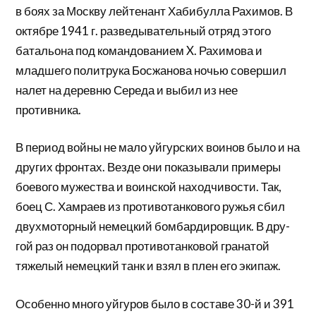
в боях за Москву лейтенант Хабибулла Рахимов. В
октябре 1941 г. разведывательный отряд этого
батальона под командованием X. Рахи­мова и
младшего политрука Босжанова ночью совершил
налет на деревню Середа и выбил из нее
противника.
В период войны не мало уйгурских воинов было и на
других фронтах. Везде они показывали примеры
боевого мужества и воинской находчивости. Так,
боец С. Хамраев из противотанково­го ружья сбил
двухмоторный немецкий бомбардировщик. В дру­
гой раз он подорвал противотанковой гранатой
тяжелый немецкий танк и взял в плен его экипаж.
Особенно много уйгуров было в составе 30-й и 391