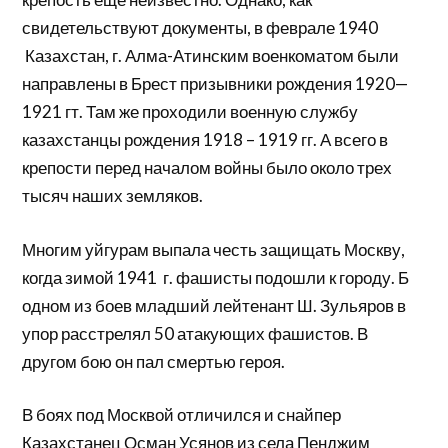
свидетельствуют документы, в феврале 1940
Казахстан, г. Алма-Атинским военкоматом были
направлены в Брест призывники рождения 1920—
1921 гт. Там же проходили военную службу
казахстанцы рождения 1918 – 1919 гг. А всего в
крепости перед началом войны было около трех
тысяч наших земляков.
Многим уйгурам выпала честь защищать Москву,
когда зимой 1941 г. фашисты подошли к городу. Б
одном из боев младший лейтенант Ш. Зульяров в
упор расстрелял 50 атакующих фаши­стов. В
другом бою он пал смертью героя.
В боях под Москвой отличился и снайпер
Казахстанец Осман Усянов из села Пенджим