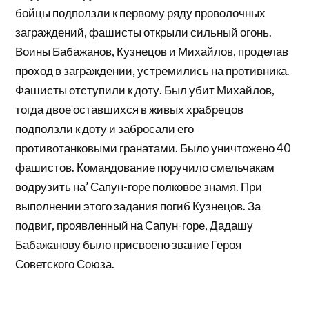
бойцы подползли к первому ряду проволочных
заграждений, фашисты открыли сильный огонь.
Воины Бабажанов, Кузнецов и Михайлов, проделав
проход в заграждении, устремились на противника.
Фашисты отступили к доту. Был убит Михайлов,
тогда двое оставшихся в живых храбрецов
подползли к доту и забросали его
противотанковыми гранатами. Было уничтоже­но 40
фашистов. Командование поручило смельчакам
водрузить на’ Сапун-горе полковое знамя. При
выполнении этого задания погиб Кузнецов. За
подвиг, проявленный на Сапун-горе, Дадашу
Бабажанову было присвоено звание Героя
Советского Союза.