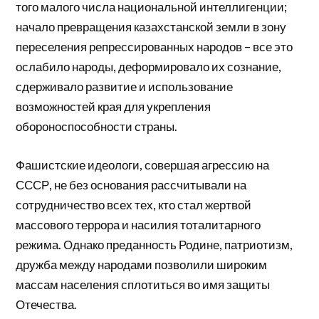
того малого числа национальной интеллигенции;
начало превращения казахстанской земли в зону
переселения репрессированных народов – все это
ослабило наро­ды, деформировало их сознание,
сдерживало развитие и исполь­зование
возможностей края для укрепления
обороноспособности страны.
Фашистские идеологи, совершая агрессию на
СССР, не без основания рассчитывали на
сотрудничество всех тех, кто стал жертвой
массового террора и насилия тоталитарного
режима. Однако преданность Родине, патриотизм,
дружба между народа­ми позволили широким
массам населения сплотиться во имя защиты
Отечества.