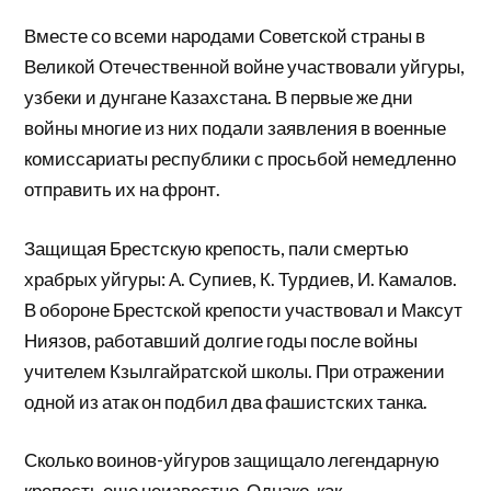
Вместе со всеми народами Советской страны в
Великой Оте­чественной войне участвовали уйгуры,
узбеки и дунгане Казах­стана. В первые же дни
войны многие из них подали заявления в военные
комиссариаты республики с просьбой немедленно
от­править их на фронт.
Защищая Брестскую крепость, пали смертью
храбрых уйгуры: А. Супиев, К. Турдиев, И. Камалов.
В обороне Брестской крепости участвовал и Максут
Ниязов, работавший долгие годы после вой­ны
учителем Кзылгайратской школы. При отражении
одной из атак он подбил два фашистских танка.
Сколько воинов-уйгуров защищало легендарную
крепость еще неизвестно. Однако, как