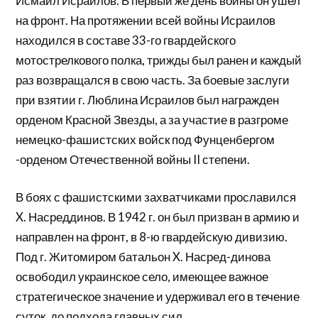
Исмаил Исраилов. В первый же день войны он ушел
на фронт. На протяжении всей войны Исраилов
находился в составе 33-го гвардейского
мотострелкового полка, трижды был ранен и каждый
раз возвра­щался в свою часть. За боевые заслуги
при взятии г. Люблина Исраилов был награжден
орденом Красной Звезды, а за участие в разгроме
немецко-фашистских войск под Фунценбергом
-орденом Отечественной войны II степени.
В боях с фашистскими захватчиками прославился
X. Насреддинов. В 1942 г. он был призван в армию и
направлен на фронт, в 8-ю гвардейскую дивизию.
Под г. Житомиром батальон X. Насред-динова
освободил украинское село, имеющее важное
стратегичес­кое значение и удерживал его в течение
суток, до подхода глав­ных сил.