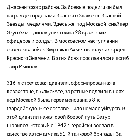
Джаркентского района. За боевые подвиги он был
награжден орденами Красного Знамени, Красной
Звезды, медаля­ми. Здесь же, под Москвой, снайпер
Якуп Ахметдинов уничтожил 28 вражеских
офицеров и солдат. В московском наступлении
советских войск Эмршжан Ахметов получил орден
Красного Зна­мени. В этих боях прославился и погиб
Таир Иминов.
316-я стрелковая дивизия, сформированная в
Казахстане, г. Алма-Ате, за ратные подвиги в боях
под Москвой была переименована в 8-ю
гвардейскую. В ее составе было немало уйгуров. В
этой диви­зии начал свой боевой путь Батур
Шарипов, который с 1942 г. геройски воевал в
качестве автоматчика 51-й танковой брига­ды. За