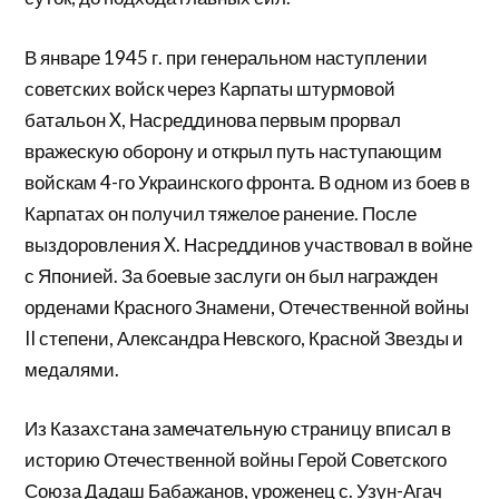
В январе 1945 г. при генеральном наступлении
советских войск через Карпаты штурмовой
батальон X, Насреддинова первым прорвал
вражескую оборону и открыл путь наступающим
войскам 4-го Украинского фронта. В одном из боев в
Карпатах он получил тяжелое ранение. После
выздоровления X. Насреддинов участво­вал в войне
с Японией. За боевые заслуги он был награжден
орденами Красного Знамени, Отечественной войны
II степени, Александра Невского, Красной Звезды и
медалями.
Из Казахстана замечательную страницу вписал в
историю Отечественной войны Герой Советского
Союза Дадаш Бабажанов, уроженец с. Узун-Агач