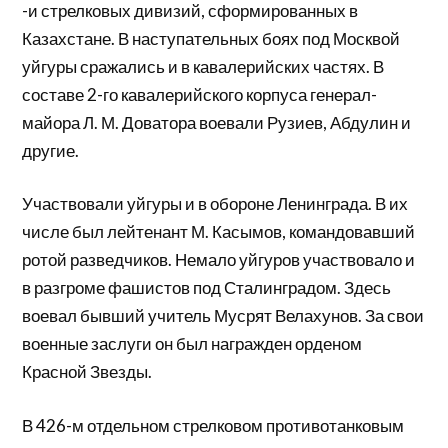
-и стрелко­вых дивизий, сформированных в
Казахстане. В наступательных боях под Москвой
уйгуры сражались и в кавалерийских частях. В
составе 2-го кавалерийского корпуса генерал-
майора Л. М. До­ватора воевали Рузиев, Абдулин и
другие.
Участвовали уйгуры и в обороне Ленинграда. В их
числе был лейтенант М. Касымов, командовавший
ротой разведчиков. Нема­ло уйгуров участвовало и
в разгроме фашистов под Сталинградом. Здесь
воевал бывший учитель Мусрят Велахунов. За свои
воен­ные заслуги он был награжден орденом
Красной Звезды.
В 426-м отдельном стрелковом противотанковым