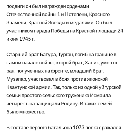
подвиги он был награжден орденами
Отечественной войны 1 и II степени, Красного
Знамени, Красной Звезды и медалями. Он был
участником парада Победы на Красной пло­щади 24
июня 1945 г.
Старший брат Батура, Турган, погиб на границе в
самом нача­ле войны, второй брат, Халик, умер от
ран, полученных на фронте, младший брат,
Музапар, участвовал в боях против японской
Квантунской армии. Так, только из одной уйгурской
семьи простого сельского труженика Исмаила
четыре сына защищали Родину. И таких семей
было множество.
В составе первого батальона 1073 полка сражался