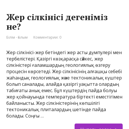
Жер сілкінісі дегеніміз
не?
Білім - Ғылым
Комментарии: 0
Жер сілкінісі-жер бетіндегі жер асты дүмпулері мен
тербелістері. Қазіргі көзқарасқа сәйкес, жер
сілкіністері ғаламшардың геологиялық өзгеру
процесін көрсетеді. Жер сілкінісінің алғашқы себебі
жаһандық геологиялық және тектоникалық күштер
болып саналады, алайда қазіргі уақытта олардың
табиғаты анық емес. Бұл күштердің пайда болуы
жер қойнауында температура біртекті еместігімен
байланысты. Жер сілкіністерінің көпшілігі
тектоникалық плиталардың шетінде пайда
болады. Соңғы …