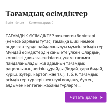
Тағамдық өсімдіктер
Білім - Ғылым
Комментарии: 0
ТАҒАМДЫҚ ӨСІМДІКТЕР жекелеген бөліктері
(немесе барлығы тұтас) тамаққа шикі немесе
өңделген түрде пайдаланылуы мүмкін өсімдіктер.
Мұндай өсімдіктердің саны өте үлкен. Олардың
көпшілігі дақылға енгізілген, үнемі тағамға
пайдаланылады, жиі адамның тағамдық
рационының негізін құрайды (бидай, қара бидай,
күріш, жүгері, картоп және т.б.). Т. б. R. тағамдық
өсімдіктер түрлері шектеулі қолдану, бұл ең
алдымен көптеген жабайы түрлерге …
Читать далее