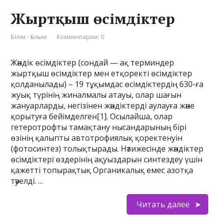
Жыртқыш өсімдіктер
Білім - Ғылым
Комментарии: 0
Жәндік өсімдіктер (сондай — ақ терминдер
жыртқыш өсімдіктер мен етқоректі өсімдіктер
қолданылады) – 19 тұқымдас өсімдіктердің 630-ға
жуық түрінің жиналмалы атауы, олар шағын
жануарларды, негізінен жәндіктерді аулауға және
қорытуға бейімделген[1]. Осылайша, олар
гетеротрофты тамақтану нысандарының бірі
өзінің қалыпты автотрофиялық қоректенуін
(фотосинтез) толықтырады. Нәтижесінде жәндіктер
өсімдіктері өздерінің ақуыздарын синтездеу үшін
қажетті топырақтық Органикалық емес азотқа
тәуелді. …
Читать далее