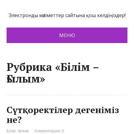
Электронды мәліметтер сайтына қош келдіңіздер!
МЕНЮ
Рубрика «Білім –
Ғылым»
Сүтқоректілер дегеніміз
не?
Білім - Ғылым
Комментарии: 0