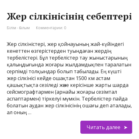
Жер сілкінісінің себептері
Білім - Ғылым
Комментарии: 0
Жер сілкіністері, жер қойнауының жай-күйіндегі
кенеттен өзгерістерден туындаған жердің
тербелістері. Бұл тербелістер тау жыныстарының
қалыңдығында жоғары жылдамдықпен таралатын
серпімді толқындар болып табылады. Ең күшті
жер сілкінісі кейде ошақтан 1500 км астам
қашықтықта сезіледі және керісінше жарты шарда
сейсмографтармен (арнайы жоғары сезімтал
аспаптармен) тіркелуі мүмкін. Тербелістер пайда
болатын аудан жер сілкінісінің ошағы деп аталады,
ал оның …
Читать далее