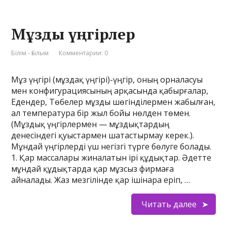
Мұзды үңгірлер
Білім - Ғылым
Комментарии: 0
Мұз үңгірі (мұздақ үңгірі)-үңгір, оның орналасуы
мен конфигурациясының арқасында қабырғалар,
Едендер, Төбелер мұзды шөгінділермен жабылған,
ал температура бір жыл бойы нөлден төмен.
(Мұздық үңгірлермен — мұздықтардың
денесіндегі қуыстармен шатастырмау керек.).
Мұндай үңгірлерді үш негізгі түрге бөлуге болады.
1. Қар массалары жиналатын ірі құдықтар. Әдетте
мұндай құдықтарда қар мұзсыз фирмаға
айналады. Жаз мезгілінде қар ішінара еріп, …
Читать далее