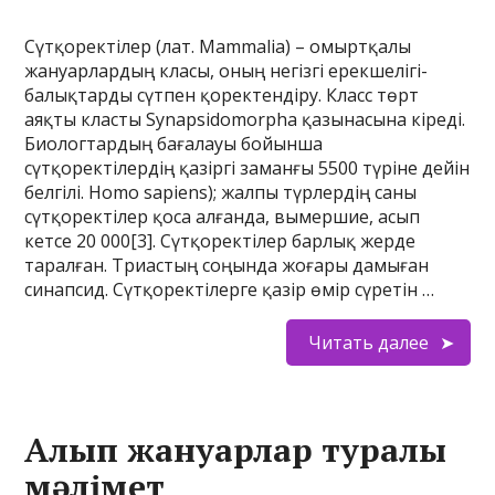
Сүтқоректілер (лат. Mammalia) – омыртқалы
жануарлардың класы, оның негізгі ерекшелігі-
балықтарды сүтпен қоректендіру. Класс төрт
аяқты класты Synapsidomorpha қазынасына кіреді.
Биологтардың бағалауы бойынша
сүтқоректілердің қазіргі заманғы 5500 түріне дейін
белгілі. Homo sapiens); жалпы түрлердің саны
сүтқоректілер қоса алғанда, вымершие, асып
кетсе 20 000[3]. Сүтқоректілер барлық жерде
таралған. Триастың соңында жоғары дамыған
синапсид. Сүтқоректілерге қазір өмір сүретін …
Читать далее
Алып жануарлар туралы
мәлімет