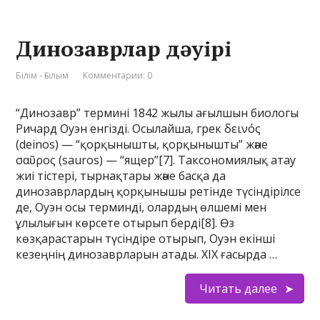
Динозаврлар дәуірі
Білім - Ғылым
Комментарии: 0
“Динозавр” термині 1842 жылы ағылшын биологы
Ричард Оуэн енгізді. Осылайша, грек δεινός
(deinos) — “қорқынышты, қорқынышты” және
σαῦρος (sauros) — “ящер”[7]. Таксономиялық атау
жиі тістері, тырнақтары және басқа да
динозаврлардың қорқынышы ретінде түсіндірілсе
де, Оуэн осы терминді, олардың өлшемі мен
ұлылығын көрсете отырып берді[8]. Өз
көзқарастарын түсіндіре отырып, Оуэн екінші
кезеңнің динозаврларын атады. XIX ғасырда …
Читать далее