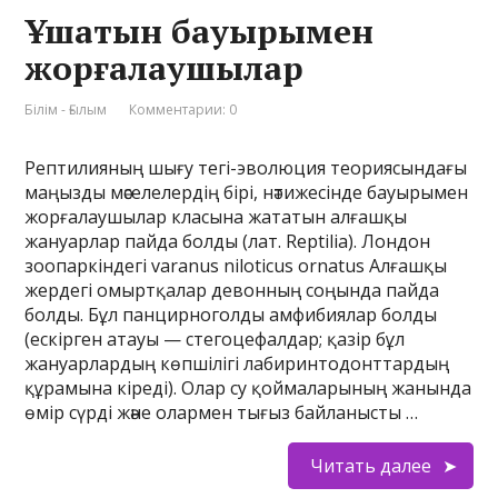
Ұшатын бауырымен
жорғалаушылар
Білім - Ғылым
Комментарии: 0
Рептилияның шығу тегі-эволюция теориясындағы
маңызды мәселелердің бірі, нәтижесінде бауырымен
жорғалаушылар класына жататын алғашқы
жануарлар пайда болды (лат. Reptilia). Лондон
зоопаркіндегі varanus niloticus ornatus Алғашқы
жердегі омыртқалар девонның соңында пайда
болды. Бұл панцирноголды амфибиялар болды
(ескірген атауы — стегоцефалдар; қазір бұл
жануарлардың көпшілігі лабиринтодонттардың
құрамына кіреді). Олар су қоймаларының жанында
өмір сүрді және олармен тығыз байланысты …
Читать далее