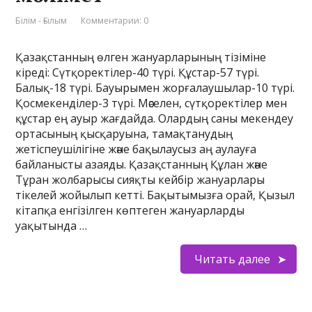
Білім - Ғылым
Комментарии: 0
Қазақстанның өлген жануарларының тізіміне
кіреді: Сүтқоректілер-40 түрі. Құстар-57 түрі.
Балық-18 түрі. Бауырымен жорғалаушылар-10 түрі.
Қосмекенділер-3 түрі. Мәселен, сүтқоректілер мен
құстар ең ауыр жағдайда. Олардың саны мекендеу
ортасының қысқаруына, тамақтанудың
жетіспеушілігіне және бақылаусыз аң аулауға
байланысты азаяды. Қазақстанның Құлан және
Тұран жолбарысы сияқты кейбір жануарлары
тікелей жойылып кетті. Бақытымызға орай, Қызыл
кітапқа енгізілген көптеген жануарларды
уақытында …
Читать далее