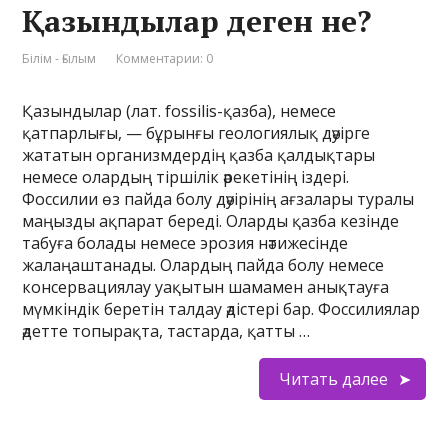
Қазындылар деген не?
Білім - Ғылым
Комментарии: 0
Қазындылар (лат. fossilis-қазба), немесе
қатпарлығы, — бұрынғы геологиялық дәуірге
жататын организмдердің қазба қалдықтары
немесе олардың тіршілік әрекетінің іздері.
Фоссилии өз пайда болу дәуірінің ағзалары туралы
маңызды ақпарат береді. Оларды қазба кезінде
табуға болады немесе эрозия нәтижесінде
жалаңаштанады. Олардың пайда болу немесе
консервациялау уақытын шамамен анықтауға
мүмкіндік беретін талдау әдістері бар. Фоссилиялар
әдетте топырақта, тастарда, қатты …
Читать далее