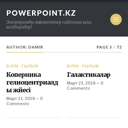
POWERPOINT.KZ
Электронды мәліметтер сайтына қош
келдіңіздер!
AUTHOR: DAMIR
PAGE 3
/
72
БІЛІМ - ҒЫЛЫМ
БІЛІМ - ҒЫЛЫМ
Коперника
Галактикалар
гелиоцентриалд
Март 21, 2018
—
0
Comments
ы жүйесі
Март 21, 2018
—
0
Comments