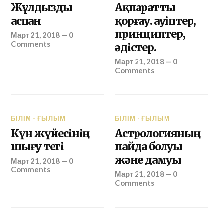
Жұлдызды
Ақпаратты
аспан
қорғау. Қауіптер,
принциптер,
Март 21, 2018
—
0
Comments
әдістер.
Март 21, 2018
—
0
Comments
БІЛІМ - ҒЫЛЫМ
БІЛІМ - ҒЫЛЫМ
Күн жүйесiнiң
Астрологияның
шығу тегi
пайда болуы
және дамуы
Март 21, 2018
—
0
Comments
Март 21, 2018
—
0
Comments