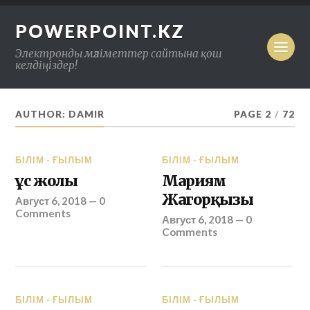
POWERPOINT.KZ
Электронды мәліметтер сайтына қош
келдіңіздер!
AUTHOR: DAMIR
PAGE 2
/
72
БІЛІМ - ҒЫЛЫМ
БІЛІМ - ҒЫЛЫМ
Құс жолы
Мариям
Жагорқызы
Август 6, 2018
—
0
Comments
Август 6, 2018
—
0
Comments
БІЛІМ - ҒЫЛЫМ
БІЛІМ - ҒЫЛЫМ