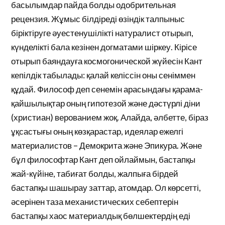
басылымдар пайда болды одобрительная
рецензия. Жұмыс білдіреді өзіндік талпыныс
біріктіруге әуестенушілікті натуралист отырып,
күнделікті бала кезінен догматами шіркеу. Кірісе
отырып баяндауға космогонической жүйесін Кант
кепілдік табылады: қалай келіссін оны сеніммен
құдай. Философ деп сенемін арасындағы қарама-
қайшылықтар оның гипотезой және дәстүрлі діни
(христиан) верованием жоқ. Алайда, әлбетте, біраз
ұқсастығы оның көзқарастар, идеялар ежелгі
материалистов – Демокрита және Эпикура. Және
бұл философтар Кант деп ойлаймын, бастапқы
жай-күйіне, табиғат болды, жалпыға бірдей
бастапқы шашырау заттар, атомдар. Ол көрсетті,
әсерінен таза механистических себептерін
бастапқы хаос материалдық бөлшектердің еді