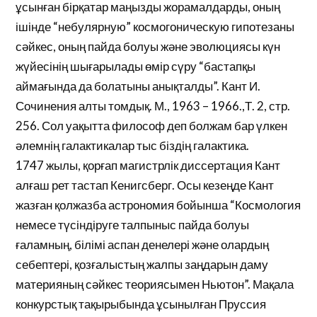
ұсынған бірқатар маңызды жорамалдарды, оның
ішінде “небулярную” космогоническую гипотезаны
сәйкес, оның пайда болуы және эволюциясы күн
жүйесінің шығарылады өмір сүру “бастапқы
аймағында да болатыны анықталды”. Кант И.
Сочинения алты томдық. М., 1963 – 1966.,Т. 2, стр.
256. Сол уақытта философ деп болжам бар үлкен
әлемнің галактикалар тыс біздің галактика.
1747 жылы, қорғап магистрлік диссертация Кант
алғаш рет тастап Кенигсберг. Осы кезеңде Кант
жазған қолжазба астрономия бойынша “Космология
немесе түсіндіруге талпыныс пайда болуы
ғаламның, білімі аспан денелері және олардың
себептері, қозғалыстың жалпы заңдарын даму
материяның сәйкес теориясымен Ньютон”. Мақала
конкурстық тақырыбында ұсынылған Пруссия