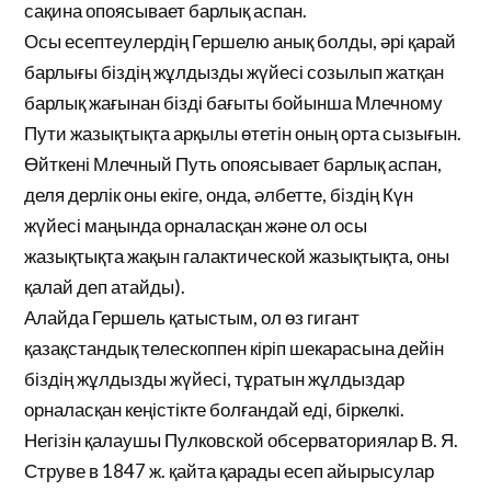
сақина опоясывает барлық аспан.
Осы есептеулердің Гершелю анық болды, әрі қарай
барлығы біздің жұлдызды жүйесі созылып жатқан
барлық жағынан бізді бағыты бойынша Млечному
Пути жазықтықта арқылы өтетін оның орта сызығын.
Өйткені Млечный Путь опоясывает барлық аспан,
деля дерлік оны екіге, онда, әлбетте, біздің Күн
жүйесі маңында орналасқан және ол осы
жазықтықта жақын галактической жазықтықта, оны
қалай деп атайды).
Алайда Гершель қатыстым, ол өз гигант
қазақстандық телескоппен кіріп шекарасына дейін
біздің жұлдызды жүйесі, тұратын жұлдыздар
орналасқан кеңістікте болғандай еді, біркелкі.
Негізін қалаушы Пулковской обсерваториялар В. Я.
Струве в 1847 ж. қайта қарады есеп айырысулар