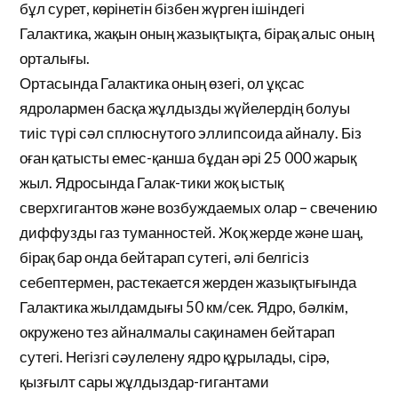
бұл сурет, көрінетін бізбен жүрген ішіндегі
Галактика, жақын оның жазықтықта, бірақ алыс оның
орталығы.
Ортасында Галактика оның өзегі, ол ұқсас
ядролармен басқа жұлдызды жүйелердің болуы
тиіс түрі сәл сплюснутого эллипсоида айналу. Біз
оған қатысты емес-қанша бұдан әрі 25 000 жарық
жыл. Ядросында Галак-тики жоқ ыстық
сверхгигантов және возбуждаемых олар – свечению
диффузды газ туманностей. Жоқ жерде және шаң,
бірақ бар онда бейтарап сутегі, әлі белгісіз
себептермен, растекается жерден жазықтығында
Галактика жылдамдығы 50 км/сек. Ядро, бәлкім,
окружено тез айналмалы сақинамен бейтарап
сутегі. Негізгі сәулелену ядро құрылады, сірә,
қызғылт сары жұлдыздар-гигантами