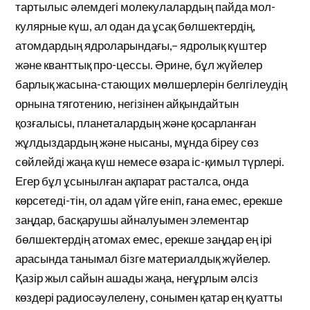
тартылыс әлемдегі молекулалардың пайда мол-
кулярные күш, ал одан да ұсақ бөлшектердің,
атомдардың ядроларындағы,– ядролық күштер
және кванттық про-цессы. Әрине, бұл жүйелер
барлық жасына-стающих мөлшерлерін белгілеудің
орнына тяготению, негізінен айқындайтын
қозғалысы, планеталардың және қосарланған
жұлдыздардың және нысаны, мұнда біреу сөз
сөйлейді жаңа күш немесе өзара іс-қимыл түрлері.
Егер бұл ұсынылған ақпарат расталса, онда
көрсетеді-тін, ол адам үйге еніп, ғана емес, ерекше
заңдар, басқарушы айналуымен элементар
бөлшектердің атомах емес, ерекше заңдар ең ірі
арасында танымал бізге материалдық жүйелер.
Қазір жыл сайын ашады жаңа, неғұрлым әлсіз
көздері радиосәулелену, сонымен қатар ең қуатты