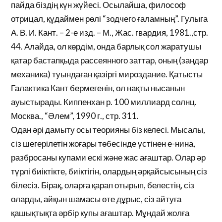
пайда біздің күн жүйесі. Осылайша, философ
отрицал, құдаймен рөлі “зодчего ғаламның”. Гулыга
А. В. И. Кант. – 2-е изд. – М., Жас. гвардия, 1981.,стр.
44. Алайда, ол көрдім, онда барлық сол жаратушы
қатар бастапқыда рассеянного заттар, оның (заңдар
механика) туындаған қазіргі мироздание. Қатысты
Галактика Кант бермегенін, ол нақты нысанын
ауыстырады. Киппенхан р. 100 миллиард солнц.
Москва., “Әлем”, 1990 г., стр. 311.
Одан әрі дамыту осы теорияны біз келесі. Мысалы,
сіз шегерілетін жоғары төбесінде үстінен е-нина,
разбросаны купами ескі және жас ағаштар. Олар әр
түрлі биіктікте, биіктігін, олардың әрқайсысының сіз
білесіз. Бірақ, оларға қарап отырып, белестің, сіз
оларды, айқын шамасы өте дұрыс, сіз айтуға
қашықтықта әрбір купы ағаштар. Мұндай жолға