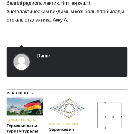
белгілі радиога-лактик, тіпті ең күшті
внегалактическим ви-димым көзі болып табылады
өте алыс галактика, Аққу А.
Damir
READ NEXT →
БІЛІМ - ҒЫЛЫМ
БІЛІМ - ҒЫЛЫМ
Германиядағы
Заранкевич
туризм туралы