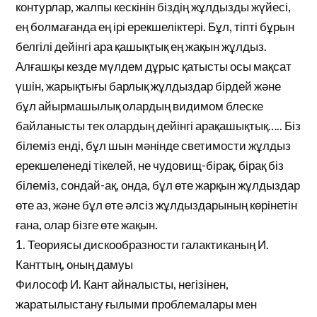
контурлар, жалпы кескінін біздің жұлдызды жүйесі,
ең болмағанда ең ірі ерекшеліктері. Бұл, тіпті бұрын
белгілі дейінгі ара қашықтық ең жақын жұлдыз.
Алғашқы кезде мүлдем дұрыс қатысты осы мақсат
үшін, жарықтығы барлық жұлдыздар бірдей және
бұл айырмашылық олардың видимом блеске
байланысты тек олардың дейінгі арақашықтық….. Біз
білеміз енді, бұл шын мәнінде светимости жұлдыз
ерекшеленеді тікелей, не чудовищ-бірақ, бірақ біз
білеміз, сондай-ақ, онда, бұл өте жарқын жұлдыздар
өте аз, және бұл өте әлсіз жұлдыздарының көрінетін
ғана, олар бізге өте жақын.
1. Теориясы дискообразности галактиканың И.
Канттың, оның дамуы
Философ И. Кант айналысты, негізінен,
жаратылыстану ғылыми проблемалары мен