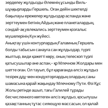
зерделеу жұлдызды Әлемнің ұсынды Виль-
шұңқырларды Гершель. Оған дейін шектелді
бақылауы ережелер жұлдыздар аспанда және
зерттеумен бетінің Айдың және планеталардың,
сондай-ақ увлекались зерттеумен қозғалыс
мүшелерінің Күн жүйесі.
Анықтау үшін контурлардың Ғаламның Гершель
болды табысын санауға сан жұлдыздар, түрлі
жылтыр, види қажетті көру, оның телескоп түрлі
қатысушылар әне аспан,– қр Млечном Жолдары мен
шетте оған. Ол тауып, бұл қарағанда әлсіз жұлдыз
тезірек ддұ-мен кондукторлардың олардың саны
шамасына қарай жақындау Млечному Пути. Өзі Құс
Жолы ретінде ашып, тағы Галилей тұрады
бесчисленного көптеген әлсіз жұлдыз, қосылушы
қазақстанның тұтас сияющую массасын, ол қалай