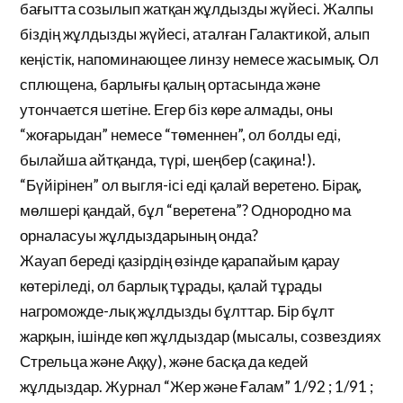
бағытта созылып жатқан жұлдызды жүйесі. Жалпы
біздің жұлдызды жүйесі, аталған Галактикой, алып
кеңістік, напоминающее линзу немесе жасымық. Ол
сплющена, барлығы қалың ортасында және
утончается шетіне. Егер біз көре алмады, оны
“жоғарыдан” немесе “төменнен”, ол болды еді,
былайша айтқанда, түрі, шеңбер (сақина!).
“Бүйірінен” ол выгля-ісі еді қалай веретено. Бірақ,
мөлшері қандай, бұл “веретена”? Однородно ма
орналасуы жұлдыздарының онда?
Жауап береді қазірдің өзінде қарапайым қарау
көтеріледі, ол барлық тұрады, қалай тұрады
нагроможде-лық жұлдызды бұлттар. Бір бұлт
жарқын, ішінде көп жұлдыздар (мысалы, созвездиях
Стрельца және Аққу), және басқа да кедей
жұлдыздар. Журнал “Жер және Ғалам” 1/92 ; 1/91 ;