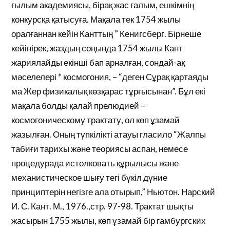
ғылым академиясы, бірақ жас ғалым, ешкімнің
конкурсқа қатысуға. Мақала тек 1754 жылы
оралғаннан кейін Канттың ” Кенигсберг. Бірнеше
кейінірек, жаздың соңында 1754 жылы Кант
жариялайды екінші бап арналған, сондай-ақ
мәселелері * космогония, – “деген Сұрақ қартаяды
ма Жер физикалық көзқарас тұрғысынан”. Бұл екі
мақала болды қалай прелюдией –
космогоническому трактату, ол көп ұзамай
жазылған. Оның түпкілікті атауы гласило “Жалпы
табиғи тарихы және теориясы аспан, немесе
процедурада истолковать құрылысы және
механистическое шығу тегі бүкіл дүние
принциптерін негізге ала отырып,” Ньютон. Нарский
И. С. Кант. М., 1976.,стр. 97-98. Трактат шықты
жасырын 1755 жылы, көп ұзамай бір гамбургских