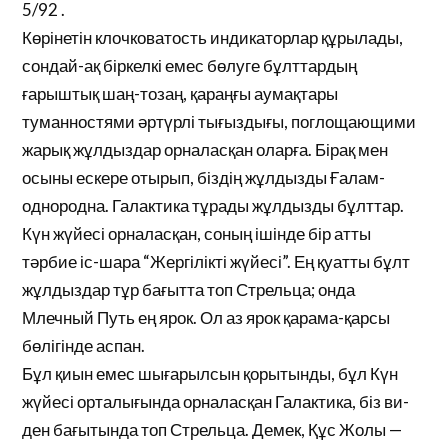
5/92 .
Көрінетін клочковатость индикаторлар құрылады,
сондай-ақ біркелкі емес бөлуге бұлттардың
ғарыштық шаң-тозаң, қараңғы аумақтары
туманностями әртүрлі тығыздығы, поглощающими
жарық жұлдыздар орналасқан оларға. Бірақ мен
осыны ескере отырып, біздің жұлдызды Ғалам-
однородна. Галактика тұрады жұлдызды бұлттар.
Күн жүйесі орналасқан, соның ішінде бір атты
тәрбие іс-шара “Жергілікті жүйесі”. Ең қуатты бұлт
жұлдыздар тұр бағытта топ Стрельца; онда
Млечный Путь ең ярок. Ол аз ярок қарама-қарсы
бөлігінде аспан.
Бұл қиын емес шығарылсын қорытынды, бұл Күн
жүйесі орталығында орналасқан Галактика, біз ви-
ден бағытында топ Стрельца. Демек, Құс Жолы —