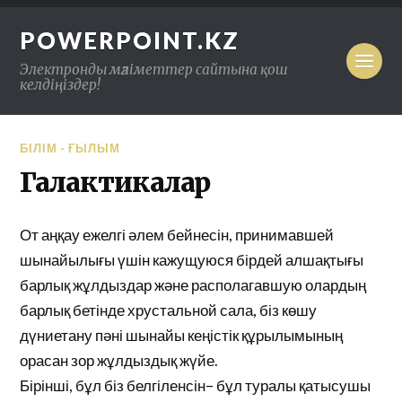
POWERPOINT.KZ
Электронды мәліметтер сайтына қош
келдіңіздер!
БІЛІМ - ҒЫЛЫМ
Галактикалар
От аңқау ежелгі әлем бейнесін, принимавшей
шынайылығы үшін кажущуюся бірдей алшақтығы
барлық жұлдыздар және располагавшую олардың
барлық бетінде хрустальной сала, біз көшу
дүниетану пәні шынайы кеңістік құрылымының
орасан зор жұлдыздық жүйе.
Бірінші, бұл біз белгіленсін– бұл туралы қатысушы