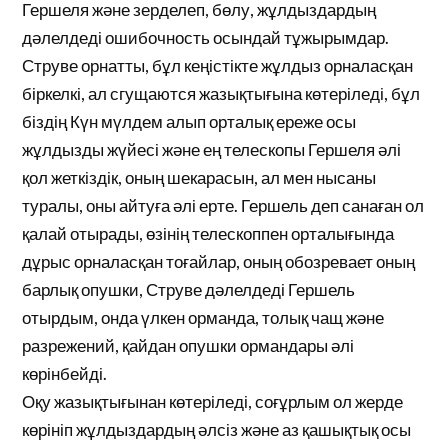
Гершеля және зерделеп, бөлу, жұлдыздардың
дәлелдеді ошибочность осындай тұжырымдар.
Струве орнатты, бұл кеңістікте жұлдыз орналасқан
біркелкі, ал сгущаются жазықтығына көтеріледі, бұл
біздің Күн мүлдем алып орталық ереже осы
жұлдызды жүйесі және ең телескопы Гершеля әлі
қол жеткіздік, оның шекарасын, ал мен нысаны
туралы, оны айтуға әлі ерте. Гершель деп санаған ол
қалай отырады, өзінің телескоппен орталығында
дұрыс орналасқан тоғайлар, оның обозревает оның
барлық опушки, Струве дәлелдеді Гершель
отырдым, онда үлкен орманда, толық чащ және
разрежений, қайдан опушки ормандары әлі
көрінбейді.
Оқу жазықтығынан көтеріледі, соғұрлым ол жерде
көрініп жұлдыздардың әлсіз және аз қашықтық осы