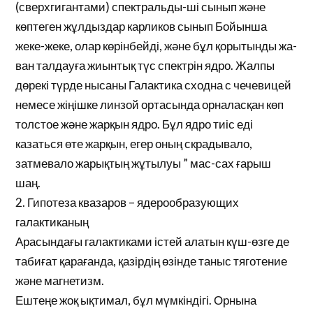
(сверхгигантами) спектральды-ші сынып және
көптеген жұлдыздар карликов сынып Бойынша
жеке-жеке, олар көрінбейді, және бұл қорытынды жа-
ван талдауға жиынтық түс спектрін ядро. Жалпы
дөрекі түрде нысаны Галактика сходна с чечевицей
немесе жіңішке линзой ортасында орналасқан көп
толстое және жарқын ядро. Бұл ядро тиіс еді
казаться өте жарқын, егер оның скрадывало,
затмевало жарықтың жұтылуы ” мас-сах ғарыш
шаң.
2. Гипотеза квазаров – ядерообразующих
галактиканың
Арасындағы галактиками істей алатын күш-өзге де
табиғат қарағанда, қазірдің өзінде таныс тяготение
және магнетизм.
Ештеңе жоқ ықтимал, бұл мүмкіндігі. Орнына