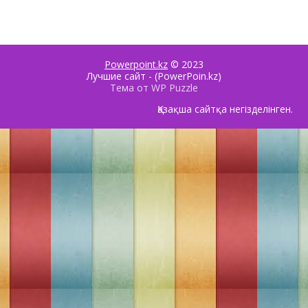
Powerpoint.kz
© 2023
Лучшие сайт - (PowerPoin.kz)
Тема от WP Puzzle
Қазақша сайтқа негізделінген.