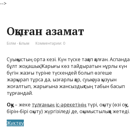
-->
Оқыған азамат
Білім - Ғылым
Комментарии: 0
Суық қыстың орта кезі. Күн түске тақап қалған. Аспанда
бұлт жоқ, ашық. Жарығы көз тайдыратын нұрлы күн
бүгін жазғы түріне түскендей болып өзгеше
жарқырап тұрса да, ызғарлы қар, суық ауа қызуын
жоғалтып, жарығына жансыздықтың табын басып
тұрғандай.
Оқу
– жеке
тұлғаның
іс-әрекетінің
түрі, оқыту (өзі оқу,
бірін-бірі оқыту) жүргізіледі де, оқымыстылыққа жетеді.
Жүктеу