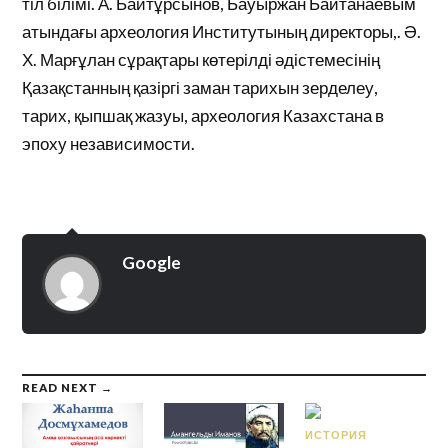
тіл білімі. А. Байтұрсынов, Бауыржан Байтанаевым
атындағы археология Институтының директоры,. Ә.
Х. Марғұлан сұрақтары көтерілді әдістемесінің
Қазақстанның қазіргі заман тарихын зерделеу,
тарих, қыпшақ жазуы, археология Казахстана в
эпоху независимости.
Google
READ NEXT →
ИСТОРИЯ