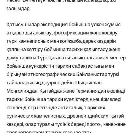
ғалымдар.
Қатысушылар экспедиция бойынша үлкен жұмыс
атқарылды анықтау, фотофиксации және көшіру
түркі камнеписных мен қолжазба дерек көздерін
қалпына келтіру бойынша тарихи қалыптасу және
даму тарихы Түркі қағанаты, анықталған мәліметтер
бойынша күнкөрістің тарихи сабақтастығы мен
бірыңғай этногеографических байланыстар түркі
тайпаларының дәуіріне дейін Шыңғысхан.
Моңғолиядан, Қытайдан және Германиядан әкелінді
тарихы бойынша тарихи куәліктердің көшірмелері
көшпенділер негізінде антикалық, тюркских
рунических камнеписных, древнеиндийских, қытай
көздері, олар туралы түсінік береді прото-, көне және
среднетюркском тарихи кезеңде ата-