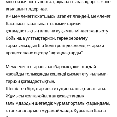
многоязычность портал, ақпаратты қазақ, орыс және
ағылшын тілдерінде.
ҚР мемлекеттік хатшысы атап өтілгендей, мемлекет
басшысы тарапынан ғылыми-тарихи
қоғамдастықтың алдына ауқымды міндет жаңғырту
бойынша ұлттық тарихи, терең зерделеу
тарихымыздың бір бөлігі ретінде әлемдік-тарихи
процесс және еңсеру “ақтаңдақтарды”.
Мемлекет өз тарапынан барлық қажет жағдай
жасайды толыққанды кешенді қызмет етуі ғылыми-
тарихи қоғамдастықтың.
Шешілген бірқатар институционалдық сипаттағы.
Жұмысы жолға қойылған қазақстандық
ғалымдардың шетелдік мұрағат орталықтарындағы,
кітапханалар мен мұражайларда. Құрылған баспа