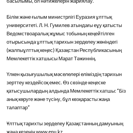
басылымы, ол нәтижелерін жариялау.
Білім және ғылым министрлігі Еуразия ұлттық
университеті. Л. Н. Гумилев атындағы еұу қатысты
Ведомствоаралық жұмыс тобының кеңейтілген
отырысында ұлттық тарихын зерделеу жөніндегі
(жалпыұлттық кеңес) Қазақстан Республикасының
Мемлекеттік хатшысы Марат Тәжиннің.
Үлкен қызығушылық мәселелері еліміздің тарихын
зерттеу кездейсоқ емес. Өз сөзінде кеңеске
қатысушылардың алдында Мемлекеттік хатшы: “Біз
анық көруге және түсіну, бұл көзқарасты жаңа
талаптар”
Ұлттық тарихты зерделеу Қазақстанның дамуының
жаңа кезеңін www.enu.kz