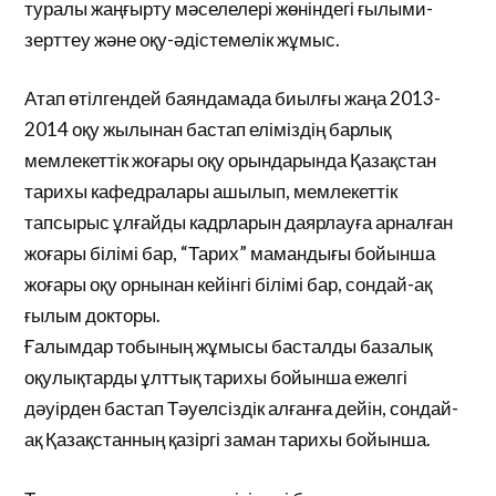
туралы жаңғырту мәселелері жөніндегі ғылыми-
зерттеу және оқу-әдістемелік жұмыс.
Атап өтілгендей баяндамада биылғы жаңа 2013-
2014 оқу жылынан бастап еліміздің барлық
мемлекеттік жоғары оқу орындарында Қазақстан
тарихы кафедралары ашылып, мемлекеттік
тапсырыс ұлғайды кадрларын даярлауға арналған
жоғары білімі бар, “Тарих” мамандығы бойынша
жоғары оқу орнынан кейінгі білімі бар, сондай-ақ
ғылым докторы.
Ғалымдар тобының жұмысы басталды базалық
оқулықтарды ұлттық тарихы бойынша ежелгі
дәуірден бастап Тәуелсіздік алғанға дейін, сондай-
ақ Қазақстанның қазіргі заман тарихы бойынша.