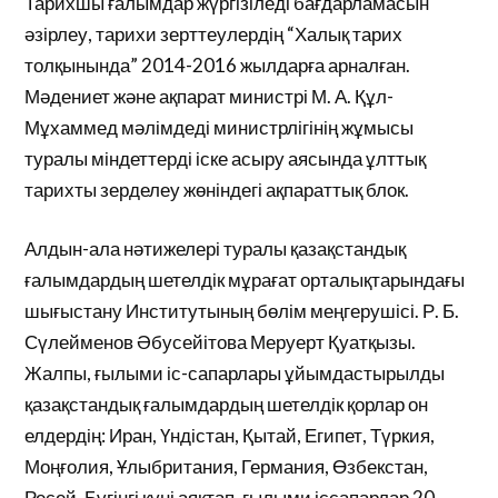
Тарихшы ғалымдар жүргізіледі бағдарламасын
әзірлеу, тарихи зерттеулердің “Халық тарих
толқынында” 2014-2016 жылдарға арналған.
Мәдениет және ақпарат министрі М. А. Құл-
Мұхаммед мәлімдеді министрлігінің жұмысы
туралы міндеттерді іске асыру аясында ұлттық
тарихты зерделеу жөніндегі ақпараттық блок.
Алдын-ала нәтижелері туралы қазақстандық
ғалымдардың шетелдік мұрағат орталықтарындағы
шығыстану Институтының бөлім меңгерушісі. Р. Б.
Сүлейменов Әбусейітова Меруерт Қуатқызы.
Жалпы, ғылыми іс-сапарлары ұйымдастырылды
қазақстандық ғалымдардың шетелдік қорлар он
елдердің: Иран, Үндістан, Қытай, Египет, Түркия,
Моңғолия, Ұлыбритания, Германия, Өзбекстан,
Ресей. Бүгінгі күні аяқтап, ғылыми іссапарлар 20