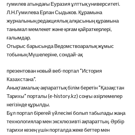
гумилев атындағы Еуразия ұлттық университеті.
Л.Н.Гумилева Ерлан Сыдыков. Құрамына
журналының редакциялық алқасының құрамына
танымал мемлекет және қоғам қайраткерлері,
ғалымдар.
Отырыс барысында Ведомствоаралық жұмыс
тобының Мүшелеріне, сондай-ақ
презентован новый веб-портал “История
Казахстана”.
Анықтамалық-ақпараттық білім беретін “Қазақстан
Тарихы” порталы (e-history.kz) соңғы әзірлемелер
негізінде құрылды.
Бұл портал бірегей үйлесімі болып табылады жаңа
технологиялар мен эксклюзивті ақпараттың. Әрбір
тарихи кезең үшін порталда жеке беттер мен