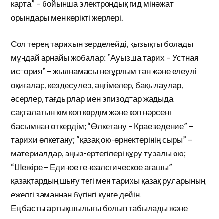
карта” – бойынша электрондық гид мінәжат
орындары мен көрікті жерлері.
Сол терең тарихын зерделейді, қызықты болады
мұндай арнайы жобалар: “Ауызша тарих – Устная
история” – жылнамасы неғұрлым тән және елеулі
оқиғалар, кездесулер, әңгімелер, бақылаулар,
әсерлер, тағдырлар мен эпизодтар жадыда
сақталатын кім көп көрдім және көп нәрсені
басымнан өткердім; “Өлкетану – Краеведение” –
тарихи өлкетану; “қазақ ою-өрнектерінің сыры” –
материалдар, аңыз-ертегілері құру туралы ою;
“Шежіре – Единое генеалогическое ағашы”
қазақтардың шығу тегі мен тарихы қазақ руларының
ежелгі заманнан бүгінгі күнге дейін.
Ең басты артықшылығы болып табылады және