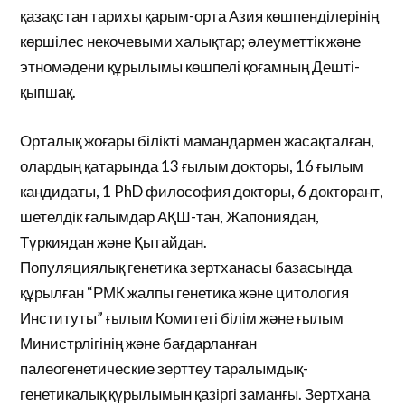
қазақстан тарихы қарым-орта Азия көшпенділерінің
көршілес некочевыми халықтар; әлеуметтік және
этномәдени құрылымы көшпелі қоғамның Дешті-
қыпшақ.
Орталық жоғары білікті мамандармен жасақталған,
олардың қатарында 13 ғылым докторы, 16 ғылым
кандидаты, 1 PhD философия докторы, 6 докторант,
шетелдік ғалымдар АҚШ-тан, Жапониядан,
Түркиядан және Қытайдан.
Популяциялық генетика зертханасы базасында
құрылған “РМК жалпы генетика және цитология
Институты” ғылым Комитеті білім және ғылым
Министрлігінің және бағдарланған
палеогенетические зерттеу таралымдық-
генетикалық құрылымын қазіргі заманғы. Зертхана