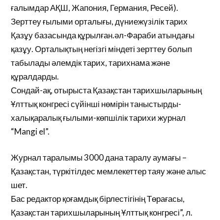
ғалымдар АҚШ, Жапония, Германия, Ресей).
Зерттеу ғылыми орталығы, дүниежүзілік тарих
Қазұу базасында құрылған.әл-Фараби атындағы
қазұу. Орталықтың негізгі міндеті зерттеу болып
табылады әлемдік тарих, тарихнама және
құралдарды.
Сондай-ақ, отырыста Қазақстан тарихшыларының
Ұлттық конгресі сүйінші нөмірін таныстырды-
халықаралық ғылыми-көпшілік тарихи журнал
“Mangi el”.
Журнал таралымы 3000 дана таралу аумағы –
Қазақстан, түркітілдес мемлекеттер таяу және алыс
шет.
Бас редактор қоғамдық бірлестігінің Төрағасы,
Қазақстан тарихшыларының Ұлттық конгресі”, л.