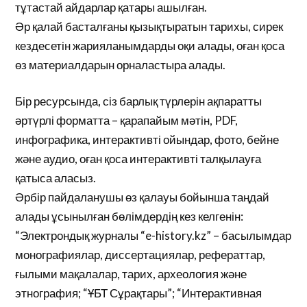
тұтастай айдарлар қатары ашылған.
Әр қалай басталғаны қызықтыратын тарихы, сирек
кездесетін жарияланымдарды оқи алады, оған қоса
өз материалдарын орналастыра алады.
Бір ресурсында, сіз барлық түрлерін ақпаратты
әртүрлі форматта – қарапайым мәтін, PDF,
инфографика, интерактивті ойындар, фото, бейне
және аудио, оған қоса интерактивті талқылауға
қатыса аласыз.
Әрбір пайдаланушы өз қалауы бойынша таңдай
алады ұсынылған бөлімдердің кез келгенін:
“Электрондық журналы “e-history.kz” – басылымдар
монографиялар, диссертациялар, рефераттар,
ғылыми мақалалар, тарих, археология және
этнография; “ҰБТ Сұрақтары”; “Интерактивная