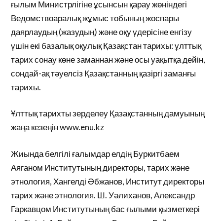
ғылым Министрлігіне ұсынсын қарау жөніндегі
Ведомствоаралық жұмыс тобының жоспары
даярлаудың (жазудың) және оқу үдерісіне енгізу
үшін екі базалық оқулық Қазақстан тарихы: ұлттық
тарих сонау көне заманнан және осы уақытқа дейін,
сондай-ақ тәуелсіз Қазақстанның қазіргі заманғы
тарихы.
Ұлттық тарихты зерделеу Қазақстанның дамуының
жаңа кезеңін www.enu.kz
Жиында белгілі ғалымдар елдің Буркитбаем
Аяганом Институтының директоры, тарих және
этнология, Хангелді Әбжанов, Институт директоры
тарих және этнология. Ш. Уәлиханов, Александр
Гаркавцом Институтының бас ғылыми қызметкері