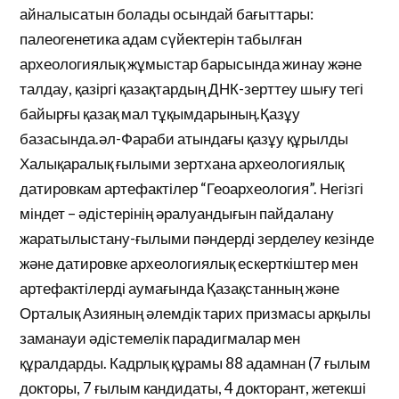
айналысатын болады осындай бағыттары:
палеогенетика адам сүйектерін табылған
археологиялық жұмыстар барысында жинау және
талдау, қазіргі қазақтардың ДНК-зерттеу шығу тегі
байырғы қазақ мал тұқымдарының.Қазұу
базасында.әл-Фараби атындағы қазұу құрылды
Халықаралық ғылыми зертхана археологиялық
датировкам артефактілер “Геоархеология”. Негізгі
міндет – әдістерінің әралуандығын пайдалану
жаратылыстану-ғылыми пәндерді зерделеу кезінде
және датировке археологиялық ескерткіштер мен
артефактілерді аумағында Қазақстанның және
Орталық Азияның әлемдік тарих призмасы арқылы
заманауи әдістемелік парадигмалар мен
құралдарды. Кадрлық құрамы 88 адамнан (7 ғылым
докторы, 7 ғылым кандидаты, 4 докторант, жетекші