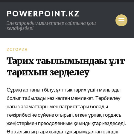
POWERPOINT.KZ
Электронды мәліметтер сайтына қош
келдіңіздер!
ИСТОРИЯ
Тарих тағылымындағы ұлт
тарихын зерделеу
Сұрақтар танып білу, ұлттық тарих үшін маңызды
болып табылады кез келген мемлекет. Тәрбиелеу
нағыз азаматтары мен патриоттары болады
тәжірибесіне сүйене отырып, өткен ұрпақ, гордясь
жеңістерімен преодоленным қиындықтар кездеседі.
Әр халықтың тарихында тұжырымдалған өзіндік