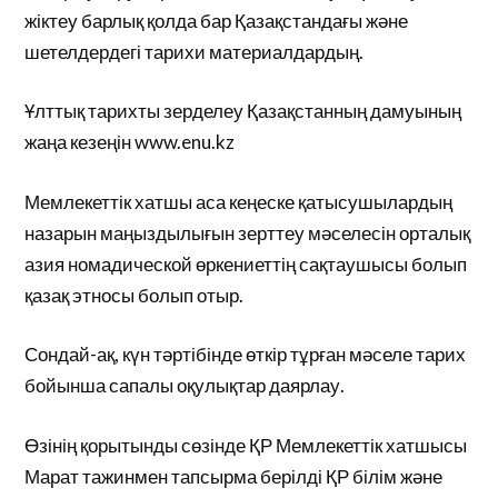
жіктеу барлық қолда бар Қазақстандағы және
шетелдердегі тарихи материалдардың.
Ұлттық тарихты зерделеу Қазақстанның дамуының
жаңа кезеңін www.enu.kz
Мемлекеттік хатшы аса кеңеске қатысушылардың
назарын маңыздылығын зерттеу мәселесін орталық
азия номадической өркениеттің сақтаушысы болып
қазақ этносы болып отыр.
Сондай-ақ, күн тәртібінде өткір тұрған мәселе тарих
бойынша сапалы оқулықтар даярлау.
Өзінің қорытынды сөзінде ҚР Мемлекеттік хатшысы
Марат тажинмен тапсырма берілді ҚР білім және