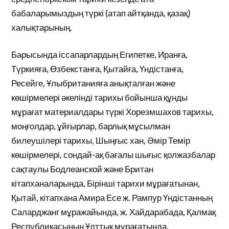
бабаларымыздың түркі (атап айтқанда, қазақ)
халықтарының.
Барысында іссапарлардың Египетке, Иранға,
Түркияға, Өзбекстанға, Қытайға, Үндістанға,
Ресейге, Ұлыбританияға анықталған және
көшірмелері әкелінді тарихы бойынша құнды
мұрағат материалдары түркі Хорезмшахов тарихы,
моңғолдар, ұйғырлар, барлық мұсылман
билеушілері тарихы, Шыңғыс хан, Әмір Темір
көшірмелері, сондай-ақ бағалы шығыс қолжазбалар
сақтаулы Бодлеанской және Британ
кітапханаларында, Бірінші тарихи мұрағатынан,
Қытай, кітапхана Амира Есе ж. Рампур Үндістанның
Саларджанг мұражайында, ж. Хайдарабада, Қалмақ
Республикасының Ұлттық мұрағатында.