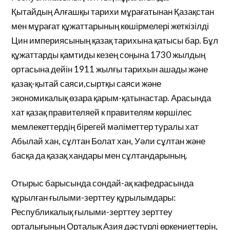
Қытайдың Алғашқы тарихи мұрағатынан Қазақстан
мен мұрағат құжаттарының көшірмелері жеткізілді
Цин империясының қазақ тарихына қатысы бар. Бұл
құжаттарды қамтиды кезең соңына 1730 жылдың
ортасына дейін 1911 жылғы тарихын ашады және
қазақ-қытай саяси,сыртқы саяси және
экономикалық өзара қарым-қатынастар. Арасында
хат қазақ правителяей к правителям көршілес
мемлекеттердің бірегей мәліметтер туралы хат
Абылай хан, сұлтан Болат хан, Уәли сұлтан және
басқа да қазақ хандары мен сұлтандарының.
Отырыс барысында сондай-ақ кафедрасында
құрылған ғылыми-зерттеу құрылымдары:
Республикалық ғылыми-зерттеу зерттеу
орталығының Орталық Азия дәстүрлі өркениеттерін,