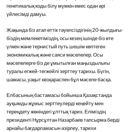
генетикалық коды білу мүмкін емес одан әрі
үйлесімді дамуы.
Жақында біз атап өттік тәуелсіздігінің 20-жылдығы-
біздің мемлекетіміздің, осы кезең ішінде біз өте
үлкен және тернистый путь шешім көптеген
экономикалық және саяси мәселелер. Осы
мәселелерге біз де ұмытылған маңыздылығы
туралы егжей-тегжейлі зерттеу тарихы. Бүгін,
шамасы, уақыт көзқараспен бұл мәселе басқа.
Елбасының бастамасы бойынша Қазақстанда
ауқымды жұмыс зерттеулерді кеңейту мен
тереңдету жөніндегі ұлттық тарих. Еліміздің
президенті Нұрсұлтан Назарбаев тапсырма берді
арнайы бағдарламасын әзірлеу, тарихи