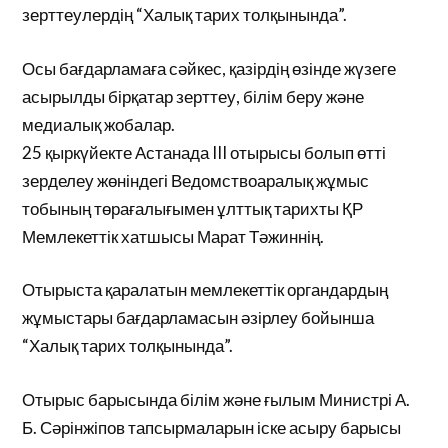
зерттеулердің “Халық тарих толқынында”.
Осы бағдарламаға сәйкес, қазірдің өзінде жүзеге
асырылды бірқатар зерттеу, білім беру және
медиалық жобалар.
25 қыркүйекте Астанада III отырысы болып өтті
зерделеу жөніндегі Ведомствоаралық жұмыс
тобының төрағалығымен ұлттық тарихты ҚР
Мемлекеттік хатшысы Марат Тәжиннің.
Отырыста қаралатын мемлекеттік органдардың
жұмыстары бағдарламасын әзірлеу бойынша
“Халық тарих толқынында”.
Отырыс барысында білім және ғылым Министрі А.
Б. Сәрінжіпов тапсырмаларын іске асыру барысы