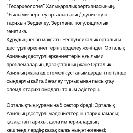
“Геоархеология” Халықаралық зертханасының,
“Ғылыми-зерттеу орталығының” дүние жүзі
тарихын Зерделеу, Зертхана, популяциялық
генетика.
Құрудың негізгі мақсаты Республикалық орталығы
дәстүрлі өркениеттерін зерделеу жөніндегі Орталық
Азияның дәстүрлі өркениеттерінің ғылыми
проблемаларын, Қазақстанның және Орталық
Азияның жаңа әдістемелік ұстанымдардың негізінде
сындарлы қайта бағалау тұрғысынан пысықтау
әлемдік тарихнамадағы таным әдістерін.
Орталықтың құрамына 5 сектор кіреді: Орталық
Азияның дәстүрлі мәдениеттерінің тарихнамасы;
қазақстан тарихы, дала империялардың
көшпенділердің; қазақ халқының этногенезі;