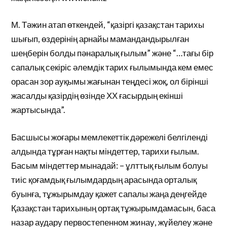
М. Тәжин атап өткендей, “қазіргі қазақстан тарихы
шығып, өздерінің арнайы мамандандырылған
шеңберін болды пәнаралық ғылым” және “…тағы бір
сапалық секіріс әлемдік тарих ғылымында кем емес
орасан зор ауқымы жағынан теңдесі жоқ, ол бірінші
жасалды қазірдің өзінде ХХ ғасырдың екінші
жартысында”.
Басшысы жоғары мемлекеттік дәрежелі белгіленді
алдында тұрған нақты міндеттер, тарихи ғылым.
Басым міндеттер мынадай: – ұлттық ғылым болуы
тиіс қоғамдық ғылымдардың арасында орталық
буынға, тұжырымдау қажет сапалы жаңа деңгейде
Қазақстан тарихының ортақ тұжырымдамасын, баса
назар аудару первостепенном жинау, жүйелеу және