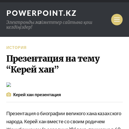
POWERPOINT.KZ
Электронды мәліметтер сайтына қош
келдіңіздер!
ИСТОРИЯ
Презентация на тему
“Керей хан”
Керей хан презентация
Презентация о биографии великого хана казахского
народа. Керей хан вместе со своим родичем