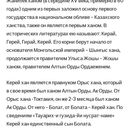
Жанибек ханом (в середине XV века, примерно в 60
годах) одним из первых заложил основу первого
государства в национальном обливе – Казахского
ханства, также он является первым ханом. В
исторических литературах ею называют: Кирай,
Герей, Гирай, Керей. Его корни берут начало от
основателя Монгольской империй – Шынгыс хана,
продолжается правителем Улыса Жошы – Жошы
ханом, правителем Алтын Орды Ордаеженем.
Керей хан является правнуком Орыс хана, который
в свое время был ханом Алтын Орды, Ак Орды. От
Орыс хана -Токтакия, он же 2-3 месяца был ханом
Ак Орды. От него – Болат, от Болата – Керей хан. По
сведениям «Тауарих-и гузида-йи нусрат-наме»
Керей хан единственный сын Болата.