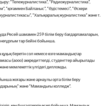
ыру: “Тележурналистика”, “Радиожурналистика”,
”, “қоғаммен Байланыс”, “Әдістемесі”, “Әскери
журналистикасы”, “Халықаралық журналистика” және т.
уда Ресей шамамен 259 білім беру бағдарламаларын,
неғұрлым тар бейіні бойынша.
ға құқық беретін сол немесе өзге мамандықтар
амасы (аооо) аккредиттелді, студенттер айырылады
және мемлекеттік үлгідегі дипломды.
йынша жоғары және арнаулы орта білім беру
ындарының” және “Мамандығы колледж”.
іліп, кең бухгалтерлік есеп бойынша. Мамандық