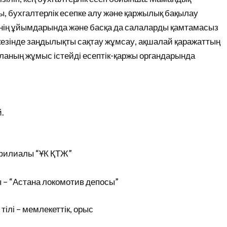
, бухгалтерлік есепке алу және қаржылық бақылау
інің ұйымдарында және басқа да салаларды қамтамасыз
 кезінде заңдылықты сақтау жұмсау, ақшалай қаражаттың
аланың жұмыс істейді есептік-қаржы органдарында
.
 филиалы “ҰК ҚТЖ”
– “Астана локомотив депосы”
 тілі – мемлекеттік, орыс