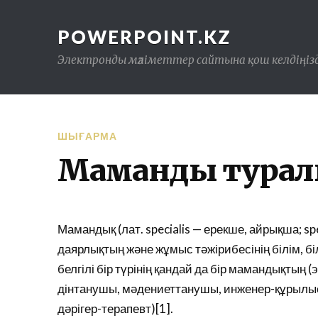
POWERPOINT.KZ
Электронды мәліметтер сайтына қош келдіңізд
ШЫҒАРМА
Мамандық тура
Мамандық (лат. specialis — ерекше, айрықша; sp
даярлықтың және жұмыс тәжірибесінің білім, бі
белгілі бір түрінің қандай да бір мамандықтың
дінтанушы, мәдениеттанушы, инженер-құрылы
дәрігер-терапевт)[1].