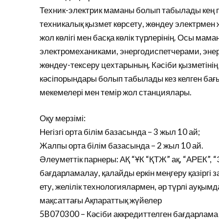
Техник-электрик маманы болып табылады кең 
техникалық қызмет көрсету, жөндеу электрмен
жол көлігі мен басқа көлік түрлерінің. Осы ма
электромеханиками, энергодиспетчерами, энер
жөндеу-тексеру цехтарының. Кәсіби қызметінің
кәсіпорындары болып табылады кез келген бағ
мекемелері мен темір жол станциялары.
Оқу мерзімі:
Негізгі орта білім базасында – 3 жыл 10 ай;
Жалпы орта білім базасында – 2 жыл 10 ай.
Әлеуметтік парнеры: АҚ “ҰК “ҚТЖ” ақ, “АРЕК”, 
бағдарламалау, қалайды еркін меңгеру қазіргі 
ету, желілік технологиялармен, әр түрлі ауқым
мақсаттағы Ақпараттық жүйелер
5B070300 – Кәсіби аккредиттелген бағдарлама