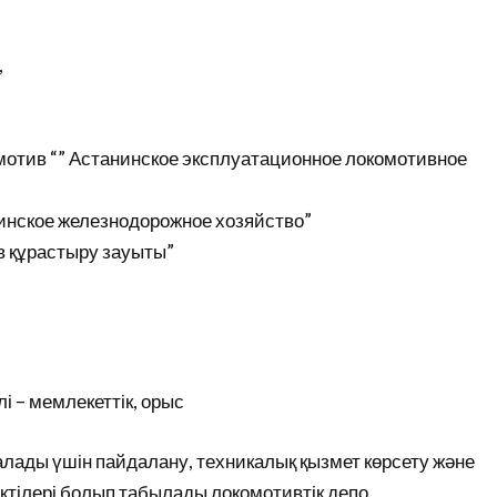
,
мотив “” Астанинское эксплуатационное локомотивное
инское железнодорожное хозяйство”
в құрастыру зауыты”
лі – мемлекеттік, орыс
ды үшін пайдалану, техникалық қызмет көрсету және
ектілері болып табылады локомотивтік депо,