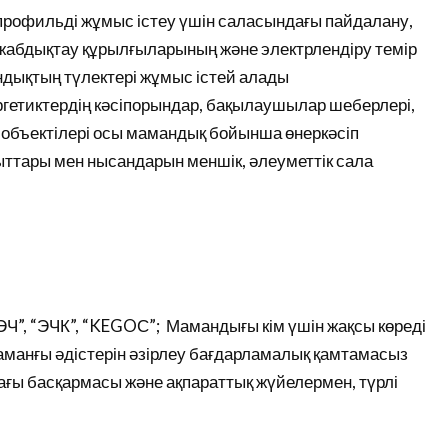
профильді жұмыс істеу үшін саласындағы пайдалану,
 жабдықтау құрылғыларының және электрлендіру темір
мандықтың түлектері жұмыс істей алады
гетиктердің кәсіпорындар, бақылаушылар шеберлері,
 объектілері осы мамандық бойынша өнеркәсіп
ыттары мен нысандарын меншік, әлеуметтік сала
“ЭЧ”, “ЭЧК”, “KEGOС”; Мамандығы кім үшін жақсы көреді
заманғы әдістерін әзірлеу бағдарламалық қамтамасыз
дағы басқармасы және ақпараттық жүйелермен, түрлі