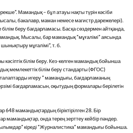
ерекше”. Мамандық – бұл атауы нақты түрін кәсіби
(мысалы, бакалавр, маман немесе магистр дәрежелері).
 білім беру бағдарламасы. Басқа сөздермен айтқанда,
мамандық. Мысалы, бар мамандық “мұғалімі” аясында
шынықтыру мұғалімі”, т. б.
 кәсіптік білім беру. Кез-келген мамандық бойынша
лдық мемлекеттік білім беру стандарты (ФГОС)
талаптарды игеру ” мамандығы, бағдарламаның
рзімі бағдарламасын, оқытудың формалары берілетін
ар 648 мамандықтардың біріктірілген 28. Бір
ар мамандықтар, онда терең зерттеу кейбір пәндер.
ғылымдар” кіреді “Журналистика” мамандығы бойынша.