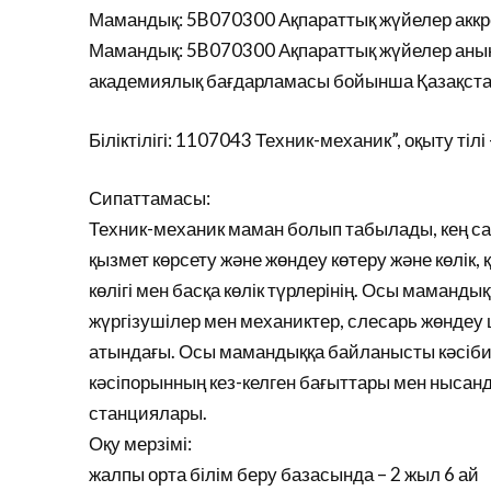
Мамандық: 5B070300 Ақпараттық жүйелер аккре
Мамандық: 5B070300 Ақпараттық жүйелер анық
академиялық бағдарламасы бойынша Қазақстан
Біліктілігі: 1107043 Техник-механик”, оқыту тілі
Сипаттамасы:
Техник-механик маман болып табылады, кең са
қызмет көрсету және жөндеу көтеру және көлік
көлігі мен басқа көлік түрлерінің. Осы маманд
жүргізушілер мен механиктер, слесарь жөнде
атындағы. Осы мамандыққа байланысты кәсіби қ
кәсіпорынның кез-келген бағыттары мен нысанд
станциялары.
Оқу мерзімі:
жалпы орта білім беру базасында – 2 жыл 6 ай