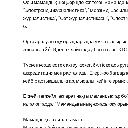
Осы мамандық шеңберінде көптеген маманданд
“Электронды журналистика”, “Мерзімді басылым
журналистика”, “Сот журналистикасы”, “Спорт 
б.
Орта арнаулы оқу орындарында жүзеге асырыл
жиналған 26. Әдетте, дайындау бағыттары КТО 
Түскен кезде есте сақтау қажет, бұл іске асыру
аккредитациямен расталады. Егер жоо бағдарл
кейбір артықшылықтар, мысалы, кейінге армия 
Егжей-тегжейлі ақпарат нақты мамандықтар бо
каталогтарда: “Мамандығының жоғары оқу ор
Мамандықтар сипаттамасы:
Мамандық бойынша мамандарды даярлау жүргіз