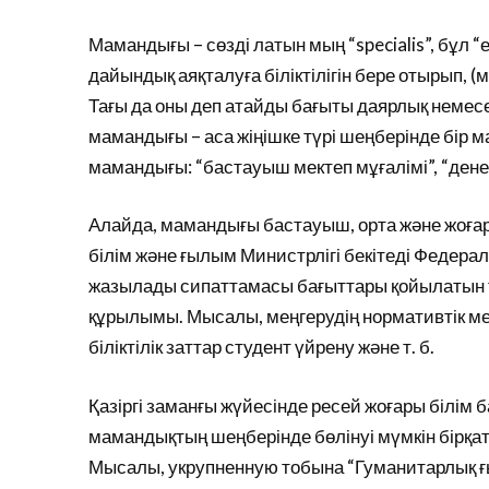
Мамандығы – сөзді латын мың “specialis”, бұл “
дайындық аяқталуға біліктілігін бере отырып, 
Тағы да оны деп атайды бағыты даярлық немесе
мамандығы – аса жіңішке түрі шеңберінде бір 
мамандығы: “бастауыш мектеп мұғалімі”, “дене 
Алайда, мамандығы бастауыш, орта және жоғары
білім және ғылым Министрлігі бекітеді Федера
жазылады сипаттамасы бағыттары қойылатын 
құрылымы. Мысалы, меңгерудің нормативтік ме
біліктілік заттар студент үйрену және т. б.
Қазіргі заманғы жүйесінде ресей жоғары білім б
мамандықтың шеңберінде бөлінуі мүмкін бірқат
Мысалы, укрупненную тобына “Гуманитарлық 