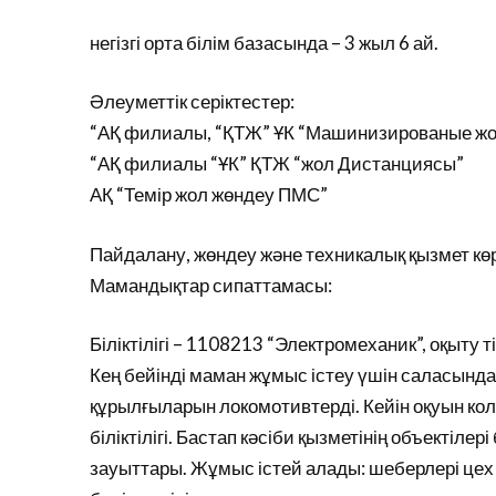
негізгі орта білім базасында – 3 жыл 6 ай.
Әлеуметтік серіктестер:
“АҚ филиалы, “ҚТЖ” ҰК “Машинизированые ж
“АҚ филиалы “ҰК” ҚТЖ “жол Дистанциясы”
АҚ “Темір жол жөндеу ПМС”
Пайдалану, жөндеу және техникалық қызмет к
Мамандықтар сипаттамасы:
Біліктілігі – 1108213 “Электромеханик”, оқыту т
Кең бейінді маман жұмыс істеу үшін саласында
құрылғыларын локомотивтерді. Кейін оқуын ко
біліктілігі. Бастап кәсіби қызметінің объектіл
зауыттары. Жұмыс істей алады: шеберлері цех