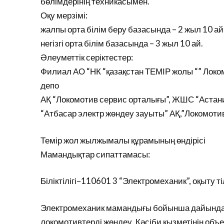
бөлімдерінің техникасымен.
Оқу мерзімі:
жалпы орта білім беру базасында – 2 жыл 10 ай
негізгі орта білім базасында – 3 жыл 10 ай.
Әлеуметтік серіктестер:
Филиал АО “НК “қазақстан ТЕМІР жолы “” Локо
депо
АҚ “Локомотив сервис орталығы”, ЖШС “Астан
“Атбасар электр жөндеу зауыты” АҚ,”Локомоти
Темір жол жылжымалы құрамының өндірісі
Мамандықтар сипаттамасы:
Біліктілігі–110601 3 “Электромеханик”, оқыту ті
Электромеханик мамандығы бойынша дайындала
локомотивтерді жөндеу. Кәсіби қызметінің объ