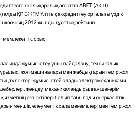
диттелген халықаралық агенттігі ABET (АҚШ).
талды ҚР БЖҒМ Ұлттық аккредиттеу орталығы үздік
 жоо-ның 2012 жылдың ұлттық рейтингі.
 – мемлекеттік, орыс
ласында жұмыс істеу үшін пайдалану, техникалық
, құрылыс, жол машиналары мен жабдықтарын темір жол
ықтың түлектері жұмыс істей алады электромеханиками,
у шеберлері, жөндеу-механикаландырылған шәкәрім
ызметінің объектілері болып табылады өнеркәсіптік
арын меншік, әлеуметтік сала мекемелері мен темір жол