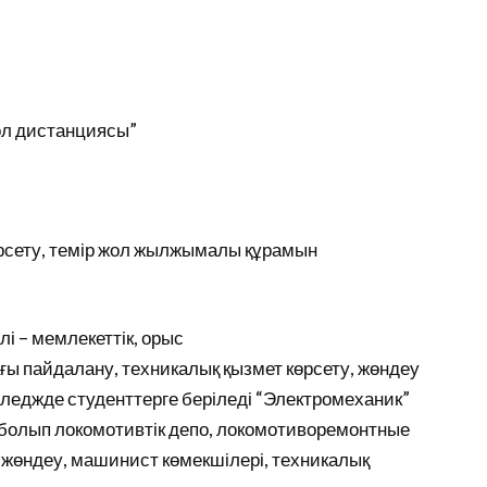
ол дистанциясы”
өрсету, темір жол жылжымалы құрамын
ілі – мемлекеттік, орыс
ғы пайдалану, техникалық қызмет көрсету, жөндеу
лледжде студенттерге беріледі “Электромеханик”
ері болып локомотивтік депо, локомотиворемонтные
 жөндеу, машинист көмекшілері, техникалық