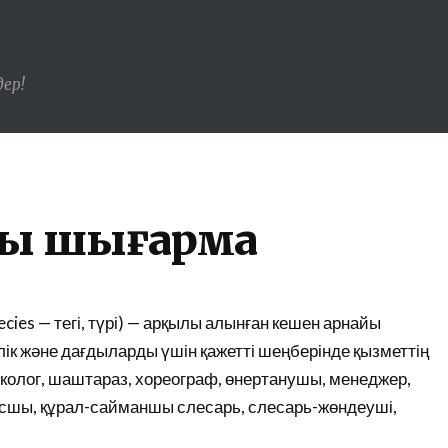
ер!
лы шығарма
ecies — тегі, түрі) — арқылы алынған кешен арнайы
лік және дағдыларды үшін қажетті шеңберінде қызметтің
 (эколог, шаштараз, хореограф, өнертанушы, менеджер,
сшы, құрал-сайманшы слесарь, слесарь-жөндеуші,