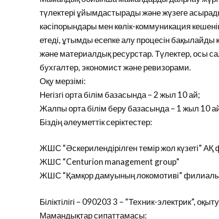
түлектері ұйымдастырады және жүзеге асырады
кәсіпорындары мен көлік-коммуникация кешен
етеді, ұтымды есепке алу процесін бақылайды
және материалдық ресурстар. Түлектер, осы с
бухгалтер, экономист және ревизорами.
Оқу мерзімі:
Негізгі орта білім базасында – 2 жыл 10 ай;
Жалпы орта білім беру базасында – 1 жыл 10 ай
Біздің әлеуметтік серіктестер:
ЖШС “Әскерилендірілген темір жол күзеті” АҚ
ЖШС “Centurion management group”
ЖШС “Қамқор дамуының локомотиві” филиалы 
Біліктілігі – 090203 3 – “Техник-электрик”, оқыту
Мамандықтар сипаттамасы: