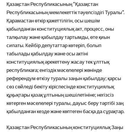
Қазақстан Республикасының “Қазақстан
Республикасының мемлекеттік тәуелсіздігі Туралы”.
Қарамастан өткір қажеттілігін, осы шешім
қабылданған конституциялық акт, процесс, оны
талқылау және қабылдау тартымды, өте қиын
сипаты. Кейбір депутаттар көтеріп, болып
табылады қабылдау және осы актіні
конституциялық әрекеттену жасау тек ұлттық
республикаға; енгіздік мәселелері жөнінде
референдум өткізу туралы заңын қабылдау; қарсы
сөз сөйледі бекіту кіріспесінде конституциялық
құқықтары қазақ ұлтының шешілетініне; негізсіз
көтерген мәселелері туралы, дауыс беру тәртібі заң
қабылданған кезде және көптеген басқа да сұрақтар.
Қазақстан Республикасының конституциялық Заңы