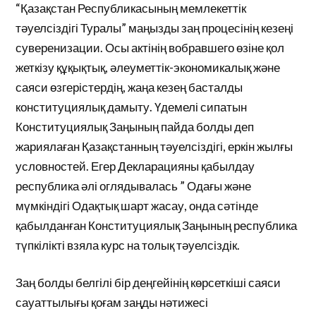
“Қазақстан Республикасының мемлекеттік
тәуелсіздігі Туралы” маңызды заң процесінің кезеңі
суверенизации. Осы актінің вобравшего өзіне қол
жеткізу құқықтық, әлеуметтік-экономикалық және
саяси өзгерістердің, жаңа кезең басталды
конституциялық дамыту. Үдемелі сипатын
Конституциялық Заңының пайда болды деп
жариялаған Қазақстанның тәуелсіздігі, еркін жылғы
условностей. Егер Декларацияны қабылдау
республика әлі оглядывалась ” Одағы және
мүмкіндігі Одақтық шарт жасау, онда сәтінде
қабылданған Конституциялық Заңының республика
түпкілікті взяла курс на толық тәуелсіздік.
Заң болды белгілі бір деңгейінің көрсеткіші саяси
сауаттылығы қоғам заңды нәтижесі