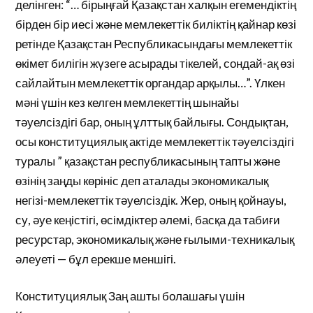
делінген: “… бірыңғай Қазақстан халқын егемендіктің
бірден бір иесі және мемлекеттік биліктің қайнар көзі
ретінде Қазақстан Республикасындағы мемлекеттік
өкімет билігін жүзеге асырады тікелей, сондай-ақ өзі
сайлайтын мемлекеттік органдар арқылы…”. Үлкен
мәні үшін кез келген мемлекеттің шынайы
тәуелсіздігі бар, оның ұлттық байлығы. Сондықтан,
осы конституциялық актіде мемлекеттік тәуелсіздігі
туралы ” қазақстан республикасының тапты және
өзінің заңды көрініс деп аталады экономикалық
негізі-мемлекеттік тәуелсіздік. Жер, оның қойнауы,
су, әуе кеңістігі, өсімдіктер әлемі, басқа да табиғи
ресурстар, экономикалық және ғылыми-техникалық
әлеуеті — бұл ерекше меншігі.
Конституциялық Заң ашты болашағы үшін