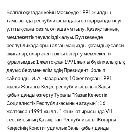
Белгілі оқиғадан кейін Мәскеуде 1991 жылдың
тамызында республикасындағы өрт қарқынды өсуі,
ұлттық сана-сезім, ол аша ұмтылу, Қазақстанның
мемлекеттік тәуелсіздік алуы. Бұл кезеңде
республикада орын алған маңызды қоғамдық-саяси
оқиғалар, олар әкеп соқты өзгерту мемлекеттік
құрылымды: 1 желтоқсан 1991 жылы бүкілхалықтық
дауыс берумен еліміздің Президенті болып
сайланды. И. А. Назарбаев; 10 желтоқсан 1991
жылы Жоғарғы Кеңес республикасының Заңы
қабылданды өзгерту Туралы “Қазақ Кеңестік
Социалистік Республикасының атауын”; 16
желтоқсан 1991 жылғы ” кешкі отырысында VII
сессиясының Қазақстан Республикасы Жоғарғы
Кеңесінің Конституциялық Заңы қабылданды