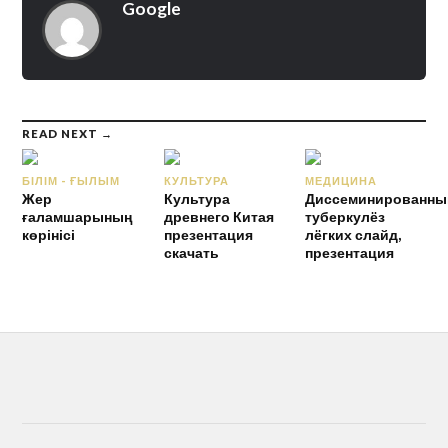
Google
READ NEXT →
БІЛІМ - ҒЫЛЫМ
КУЛЬТУРА
МЕДИЦИНА
Жер
Культура
Диссеминированны
ғаламшарының
древнего Китая
туберкулёз
көрінісі
презентация
лёгких слайд,
скачать
презентация