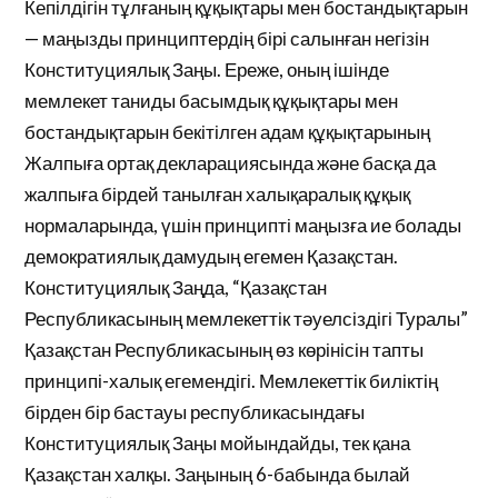
Кепілдігін тұлғаның құқықтары мен бостандықтарын
— маңызды принциптердің бірі салынған негізін
Конституциялық Заңы. Ереже, оның ішінде
мемлекет таниды басымдық құқықтары мен
бостандықтарын бекітілген адам құқықтарының
Жалпыға ортақ декларациясында және басқа да
жалпыға бірдей танылған халықаралық құқық
нормаларында, үшін принципті маңызға ие болады
демократиялық дамудың егемен Қазақстан.
Конституциялық Заңда, “Қазақстан
Республикасының мемлекеттік тәуелсіздігі Туралы”
Қазақстан Республикасының өз көрінісін тапты
принципі-халық егемендігі. Мемлекеттік биліктің
бірден бір бастауы республикасындағы
Конституциялық Заңы мойындайды, тек қана
Қазақстан халқы. Заңының 6-бабында былай