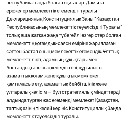
республикасында болған оқиғалар. Дамыта
ережелер мемлекеттік егемендігі туралы
Декларацияның Конституциялық Заңы “Қазақстан
Республикасының мемлекеттік тәуелсіздігі Туралы”
толық аша жатқан жаңа түбегейлі өзгерістер болған
мемлекеттің қоғамдық-саяси өміріне жариялаған
сәттен бастап оның мемлекеттік егемендік. Ұлттық
мемлекеттілікті, адамның құқықтары мен
бостандықтарының кепілдіктері, құрылысы,
азаматтық қоғам және құқықтық мемлекет
қамтамасыз ету, азаматтық бейбітшілік және
ұлтаралық келісім — бұл стратегиялық міндеттерді
алдында тұрған жас егеменді мемлекет Қазақстан,
таптық өзінің тікелей көрініс Конституциялық Заңда
мемлекеттік тәуелсіздігі туралы.