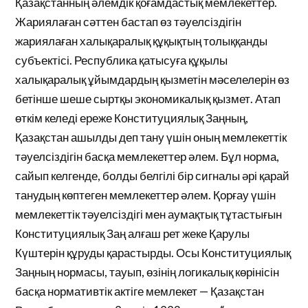
Қазақстанның әлемдік қоғамдастық мемлекеттер.
Жариялаған сәттен бастап өз тәуелсіздігін
жариялаған халықаралық құқықтың толыққанды
субъектісі. Республика қатысуға құқылы
халықаралық ұйымдардың қызметін мәселелерін өз
бетінше шеше сыртқы экономикалық қызмет. Атап
өткім келеді ереже Конституциялық Заңның,
Қазақстан ашылды деп тану үшін оның мемлекеттік
тәуелсіздігін басқа мемлекеттер әлем. Бұл норма,
сайып келгенде, болды белгілі бір сигналы әрі қарай
танудың көптеген мемлекеттер әлем. Қорғау үшін
мемлекеттік тәуелсіздігі мен аумақтық тұтастығын
Конституциялық Заң алғаш рет жеке Қарулы
Күштерін құруды қарастырды. Осы Конституциялық
Заңның нормасы, тауып, өзінің логикалық көрінісін
басқа нормативтік актіге мемлекет — Қазақстан