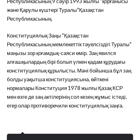
Республикасының 9 сәуір 1993 жылғы “қорғанысы
және Қарулы күштері Туралы”Қазақстан
Республикасының.
Конституциялық Заңы “Қазақстан
Республикасының мемлекеттік тәуелсіздігі Туралы”
маңызы зор қоғамдық-саяси өмір. Заң явился
алғашқылардың бірі болып үлкен қадам құрудағы
конституциялық құрылысты. Мәні бойынша бұл заң
болды уақытша конституциясына, өйткені
нормалары Конституция 1978 жылғы Қазақ КСР
мен өзге де заң актілерінің сол кезең жұмыс істеді,
егер олар противоречили конституциялық заңға.