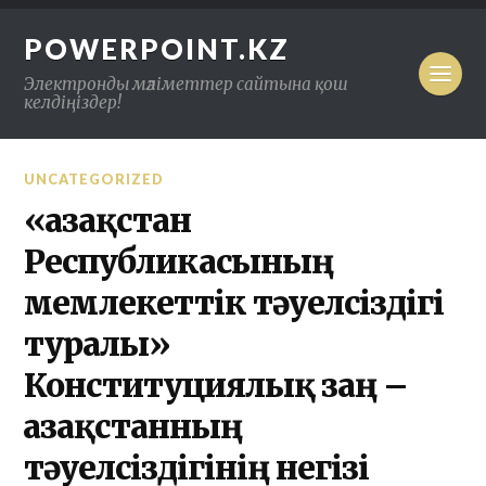
POWERPOINT.KZ
Электронды мәліметтер сайтына қош
келдіңіздер!
UNCATEGORIZED
«Қазақстан
Республикасының
мемлекеттік тәуелсіздігі
туралы»
Конституциялық заң –
Қазақстанның
тәуелсіздігінің негізі