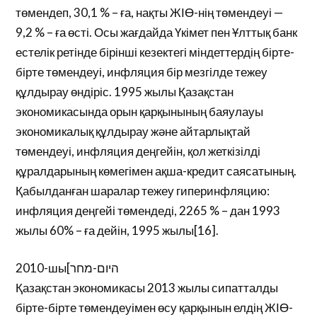
төмендеп, 30,1 % – ға, нақты ЖІӨ-нің төмендеуі —
9,2 % – ға өсті. Осы жағдайда Үкімет пен Ұлттық банк
естелік ретінде бірінші кезектегі міндеттердің бірте-
бірте төмендеуі, инфляция бір мезгілде тежеу
құлдырау өндіріс. 1995 жылы Қазақстан
экономикасында орын қарқынының баяулауы
экономикалық құлдырау және айтарлықтай
төмендеуі, инфляция деңгейін, қол жеткізілді
құралдарының көмегімен ақша-кредит саясатының.
Қабылданған шаралар тежеу гиперинфляцию:
инфляция деңгейі төмендеді, 2265 % – дан 1993
жылы 60% – ға дейін, 1995 жылы[16].
2010-шы[היום-מחר
Қазақстан экономикасы 2013 жылы сипатталды
бірте-бірте төмендеуімен өсу қарқынын елдің ЖІӨ-