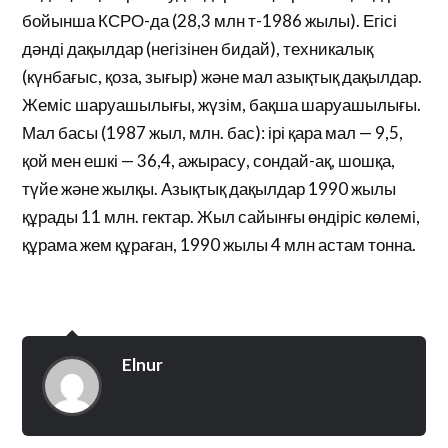
бойынша КСРО-да (28,3 млн т-1986 жылы). Егісі
дәнді дақылдар (негізінен бидай), техникалық
(күнбағыс, қоза, зығыр) және мал азықтық дақылдар.
Жеміс шаруашылығы, жүзім, бақша шаруашылығы.
Мал басы (1987 жыл, млн. бас): ірі қара мал — 9,5,
қой мен ешкі — 36,4, ажырасу, сондай-ақ, шошқа,
түйе және жылқы. Азықтық дақылдар 1990 жылы
құрады 11 млн. гектар. Жыл сайынғы өндіріс көлемі,
құрама жем құраған, 1990 жылы 4 млн астам тонна.
Elnur