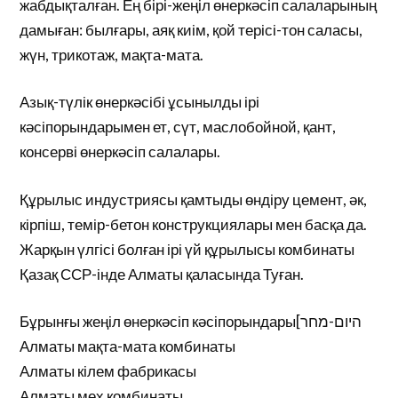
жабдықталған. Ең бірі-жеңіл өнеркәсіп салаларының
дамыған: былғары, аяқ киім, қой терісі-тон саласы,
жүн, трикотаж, мақта-мата.
Азық-түлік өнеркәсібі ұсынылды ірі
кәсіпорындарымен ет, сүт, маслобойной, қант,
консерві өнеркәсіп салалары.
Құрылыс индустриясы қамтыды өндіру цемент, әк,
кірпіш, темір-бетон конструкциялары мен басқа да.
Жарқын үлгісі болған ірі үй құрылысы комбинаты
Қазақ ССР-інде Алматы қаласында Туған.
Бұрынғы жеңіл өнеркәсіп кәсіпорындары[היום-מחר
Алматы мақта-мата комбинаты
Алматы кілем фабрикасы
Алматы мех комбинаты