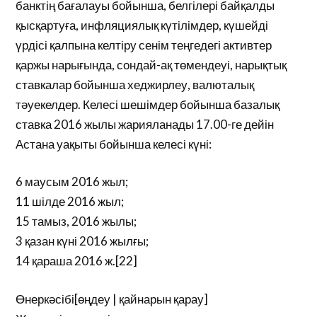
банктің бағалауы бойынша, белгілері байқалды
қысқартуға, инфляциялық күтілімдер, күшейді
үрдісі қалпына келтіру сенім теңгедегі активтер
қаржы нарығында, сондай-ақ төмендеуі, нарықтық
ставкалар бойынша хеджирлеу, валюталық
тәуекелдер. Келесі шешімдер бойынша базалық
ставка 2016 жылы жарияланады 17.00-ге дейін
Астана уақыты бойынша келесі күні:
6 маусым 2016 жыл;
11 шілде 2016 жыл;
15 тамыз, 2016 жылы;
3 қазан күні 2016 жылғы;
14 қараша 2016 ж.[22]
Өнеркәсібі[өңдеу | қайнарын қарау]