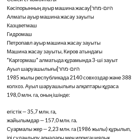
Кәсіпорынның ауыр машина жасау[היום-מחר
Алматы ауыр машина жасау зауыты
Казцветмаш
Гидромаш
Петропавл ауыр машина жасау зауыты
Машина жасау зауыты, Киров атындағы
“Каргормаш” алматыда құрамында 3-ші зауыт
Ауыл шаруашылығы[היום-מחר
1985 жылы республикада 2140 совхоздар және 388
колхоз. Ауыл шаруашылығы алқаптары құраса
198,0 млн. га, оның ішінде:
егістік — 35,7 млн. га,
жайылымдар — 157,0 млн. га.
Суармалы жер — 2,23 млн. га (1986 жылы) құрылып,
ірі суландыру арналары мен ирригациялық