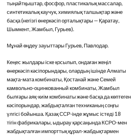
тыңайтқыштар, фосфор, пластикалық массалар,
синтетикалық каучук, химиялық талшықтар және
басқа (негізгі өнеркәсіп орталықтары — Қаратау,
Шымкент, Жамбыл, Гурьев).
Мұнай өңдеу зауыттары Гурьев, Павлодар.
Кеңес жылдары іске қосылып, ондаған жеңіл
өнеркәсіп кәсіпорындары, олардың ішінде Алматы
мақта-мата комбинаты, Қостанай және Семей
камвольно-оцинкованный комбинаты, Жамбыл
былғары аяқ-киім комбинаты және басқа да көптеген
кәсіпорындар, жабдықталған техниканың соңғы
үлгісі бойынша. Қазақ ССР-інде жұмыс істеді 18
тігін фабрикалары, ыдырау қарсаңында КСРО-мен
жабдықталған импорттық құрал-жабдықтармен