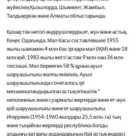
жүйесінің Қызылорда, Шымкент, Жамбыл,
Талдықорған және Алматы облыстарында.
Қазақстан негізгі өндірушілердің ет, жүн және астық,
Кеңес Одағында. Мал басы составлявшее 1955
жылы шамамен 4 млн бас ірі қара мал (ІҚМ) және 18
млн қой, 1983 жылы жетті астам 9 млн-нан 36 млн
тиісінше. Мал бермеген 58 % құнын ауыл
шаруашылығы жалпы өнімінің. Ауыл
шаруашылығында сочеталось ірі
механикаландырылған астық егіншілік ”
неполивных және суармалы жерлерде және ет-жүн
қой шаруашылығы және ет шаруашылығы.
Игерумен (1954-1960 жылдары 25,5 млн. га) тың
және тыңайған жерлерді республика болды
алдыңғы қатарлы аудандарының бірі астық өндірісі