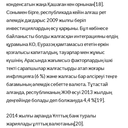
конденсатын жаңа Қашаған кен орнынан[18].
Сонымен бірге, республикада кейін алғаш рет
әлемдік дағдарыс 2009 жылғы беріп
инвестициялардың өсу қарқыны. Бұл көбінесе
байланысты болды жалғасқан интеграцияны елдің
құрамына КО, Еуразэқ қамтамасыз ететін еркін
қозғалысы капиталдың, тауарлар мен жұмыс
күшінің. Арасында жағымсыз факторлардың ішкі
текті сарапшылар жалғастырды атап жоғары
инфляцияға (6 %) және жалғасы бар әлсіреуі теңге
бағамының әлемдік себетте валюта. Тұтастай
алғанда, республиканың ЖІӨ өсуі 2013 жылдың
деңгейінде болады деп болжануда 4,4 %[19].
2014 жылғы ақпанда Ұлттық банк туралы
жариялады ұлттық валютаның[20].