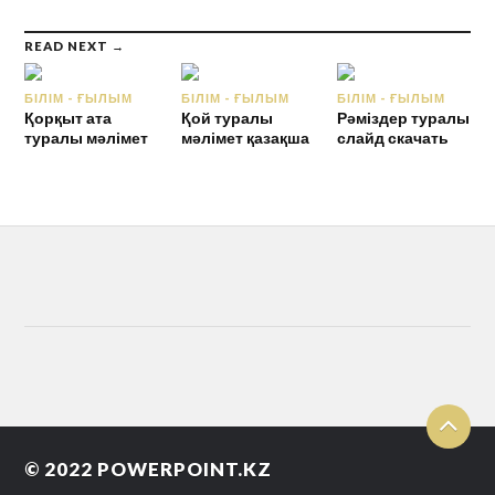
READ NEXT →
БІЛІМ - ҒЫЛЫМ
БІЛІМ - ҒЫЛЫМ
БІЛІМ - ҒЫЛЫМ
Қорқыт ата
Қой туралы
Рәміздер туралы
туралы мәлімет
мәлімет қазақша
слайд скачать
© 2022
POWERPOINT.KZ