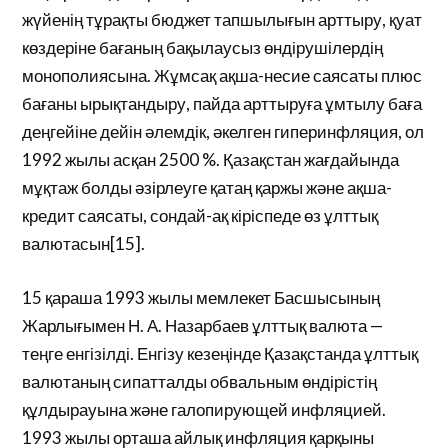
жүйенің тұрақты бюджет тапшылығын арттыру, қуат
көздеріне бағаның бақылаусыз өндірушілердің
монополиясына. Жұмсақ ақша-несие саясаты плюс
бағаны ырықтандыру, пайда арттыруға ұмтылу баға
деңгейіне дейін әлемдік, әкелген гиперинфляция, ол
1992 жылы асқан 2500 %. Қазақстан жағдайында
мұқтаж болды әзірлеуге қатаң қаржы және ақша-
кредит саясаты, сондай-ақ кіріспеде өз ұлттық
валютасын[15].
15 қараша 1993 жылы мемлекет Басшысының
Жарлығымен Н. А. Назарбаев ұлттық валюта —
теңге енгізілді. Енгізу кезеңінде Қазақстанда ұлттық
валютаның сипатталды обвальным өндірістің
құлдырауына және галопирующей инфляцией.
1993 жылы орташа айлық инфляция қарқыны