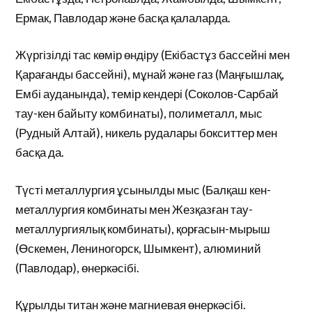
Ермак, Павлодар және басқа қалаларда.
Жүргізілді тас көмір өндіру (Екібастұз бассейні мен
Қарағанды бассейні), мұнай және газ (Маңғышлақ,
Ембі ауданында), темір кендері (Соколов-Сарбай
тау-кен байыту комбинаты), полиметалл, мыс
(Рудный Алтай), никель рудалары бокситтер мен
басқа да.
Түсті металлургия ұсынылды мыс (Балқаш кен-
металлургия комбинаты мен Жезқазған тау-
металлургиялық комбинаты), қорғасын-мырыш
(Өскемен, Лениногорск, Шымкент), алюминий
(Павлодар), өнеркәсібі.
Құрылды титан және магниевая өнеркәсібі.