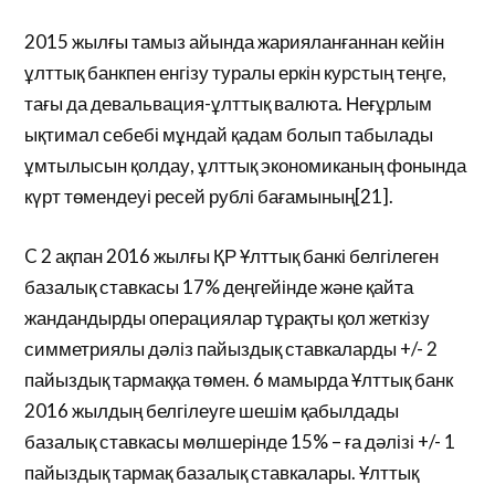
2015 жылғы тамыз айында жарияланғаннан кейін
ұлттық банкпен енгізу туралы еркін курстың теңге,
тағы да девальвация-ұлттық валюта. Неғұрлым
ықтимал себебі мұндай қадам болып табылады
ұмтылысын қолдау, ұлттық экономиканың фонында
күрт төмендеуі ресей рублі бағамының[21].
C 2 ақпан 2016 жылғы ҚР Ұлттық банкі белгілеген
базалық ставкасы 17% деңгейінде және қайта
жандандырды операциялар тұрақты қол жеткізу
симметриялы дәліз пайыздық ставкаларды +/- 2
пайыздық тармаққа төмен. 6 мамырда Ұлттық банк
2016 жылдың белгілеуге шешім қабылдады
базалық ставкасы мөлшерінде 15% – ға дәлізі +/- 1
пайыздық тармақ базалық ставкалары. Ұлттық