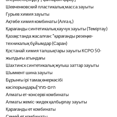
Шевченковский пластикалық масса зауыты
Гурьев химия зауыты
Ақтөбе химия комбинаты (Алға қ.)
Қарағанды синтетикалық каучук зауыты (Теміртау)
Қазақстанда жасалған: “қарағанды резеңке-
техникалық бұйымдар (Саран)
Қостанай химия талшықтары зауыты КСРО 50-
жылдығы атындағы
Шахтинск синтетикалық жуғыш заттар зауыты
Шымкент шина зауыты
Бұрынғы ірі тамақ өнеркәсібі
кәсіпорындары[היום-מחר
Алматы ет-консерві комбинаты
Алматы жеміс-жидек қалбырлау зауыты
Қарағанды ет комбинаты
Семей ет комбинаты