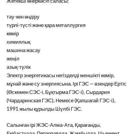
Жетекші өнеркәсіп саласы:
тау-кен өндіру
түрлі-түсті және қара металлургия
көмір
химиялық
машина жасау
жеңіл
азық-түлік
Электр энергетикасы негізделді меншікті көмір,
мұнай және су энергиясына. Ірі ГЭС — өзендер Ертіс
(Өскемен СЭС-і, Бұқтырма ГЭС-і), Сырдария
(Чардаринская ГЭС), Немесе (Қапшағай ГЭС-і),
1991 жылы құрылды Шүлбі ГЭС.
Салынған ірі ЖЭС-Алма-Ата, Қарағанды,
Екібастұзда, Петропавлда, Жамбылда, Шымкент,