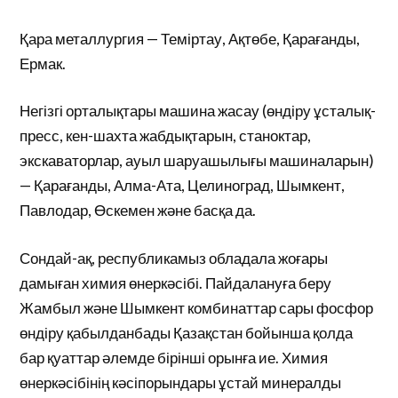
Қара металлургия — Теміртау, Ақтөбе, Қарағанды,
Ермак.
Негізгі орталықтары машина жасау (өндіру ұсталық-
пресс, кен-шахта жабдықтарын, станоктар,
экскаваторлар, ауыл шаруашылығы машиналарын)
— Қарағанды, Алма-Ата, Целиноград, Шымкент,
Павлодар, Өскемен және басқа да.
Сондай-ақ, республикамыз обладала жоғары
дамыған химия өнеркәсібі. Пайдалануға беру
Жамбыл және Шымкент комбинаттар сары фосфор
өндіру қабылданбады Қазақстан бойынша қолда
бар қуаттар әлемде бірінші орынға ие. Химия
өнеркәсібінің кәсіпорындары ұстай минералды