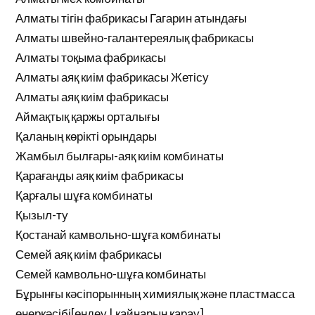
Алматы тігін фабрикасы Гагарин атындағы
Алматы швейно-галантереялық фабрикасы
Алматы тоқыма фабрикасы
Алматы аяқ киім фабрикасы Жетісу
Алматы аяқ киім фабрикасы
Аймақтық қаржы орталығы
Қаланың көрікті орындары
Жамбыл былғары-аяқ киім комбинаты
Қарағанды аяқ киім фабрикасы
Қарғалы шұға комбинаты
Қызыл-ту
Қостанай камвольно-шұға комбинаты
Семей аяқ киім фабрикасы
Семей камвольно-шұға комбинаты
Бұрынғы кәсіпорынның химиялық және пластмасса
өнеркәсібі[өңдеу | қайнарын қарау]