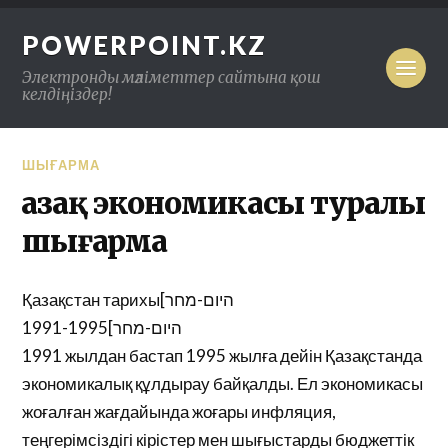
POWERPOINT.KZ
Электронды мәліметтер сайтына қош
келдіңіздер!
ШЫҒАРМА
Қазақ экономикасы туралы
шығарма
Қазақстан тарихы[היום-מחר
1991-1995[היום-מחר
1991 жылдан бастап 1995 жылға дейін Қазақстанда
экономикалық құлдырау байқалды. Ел экономикасы
жоғалған жағдайында жоғары инфляция,
теңгерімсіздігі кірістер мен шығыстарды бюджеттік