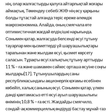
нің, олар жалғастырды қалуға айтарлықтай жоғары
аймақтық. Төмендеу себебі ЖІӨ-нің өсу қарқыны
болды тұтастай алғанда теріс ереже әлемдік
макроэкономика. Алайда, оның смягчала өте
оптимистичная жағдай елдің ішкі нарығында.
Сонымен қатар, жалғасуда белсенді өсуі тұтыну
тауарлар мен қызметтерді үй шаруашылықтары
тарапынан және жылдам өсуі, қызмет көрсету
саласын. Тұрақты өсуі халықтың тұтыну арттырды
11 % – ға және шамамен сәйкес орташа өсуіне соңғы
жылдары[17]. Тұтынушылардың саны
республикасындағы акционерлік қоғамы есебінен
көбейіп, халық санының өсуі. Сонымен қатар, үлкен
дәнді қамтамасыз етті өсуі ауыл шаруашылығы
өнімінің 10,8 % – ға өсті. Жағдайды смягчило,
сондай-ақ коммерциялық өндіруді бастау мұнай-газ