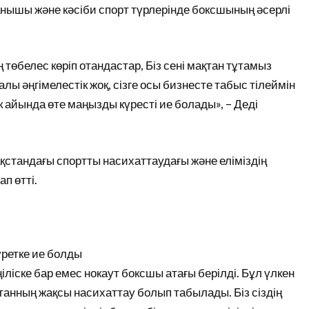
ышы және кәсіби спорт түрлерінде боксшының әсерлі
 төбелес көріп отандастар, Біз сені мақтан тұтамыз
ы әңгімелестік жоқ, сізге осы бизнесте табыс тілеймін
 айында өте маңызды күресті ие болады», – Деді
стандағы спортты насихаттаудағы және еліміздің
п өтті.
уретке ие болды
іліске бар емес нокаут боксшы атағы берілді. Бұл үлкен
қстанның жақсы насихаттау болып табылады. Біз сіздің