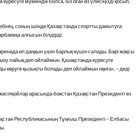
үресуге мүмкіндік болса, біз оған өз үлесіңізді қосып,
ебінің, соның ішінде Қазақстанда спортты дамытуға
арбаевқа алғысын білдірді.
аренада ел даңқын үшін барлық күшін салады. Бәрі жақсы
 шоу лайық деп ойлаймын. Қазақстанда күресуге
ы көруге қызықты болады деп ойлаймын оқиға», – деді
әсіпқойлар арасында бокстан Қазақстан Президенті өз
қстан Республикасының Тұңғыш Президенті – Елбасы
ы.