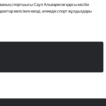
иканың спортшысы Саул Альвареске қарсы кәсіби
араптар келісімге келді, әлемдік спорт жұлдыздары