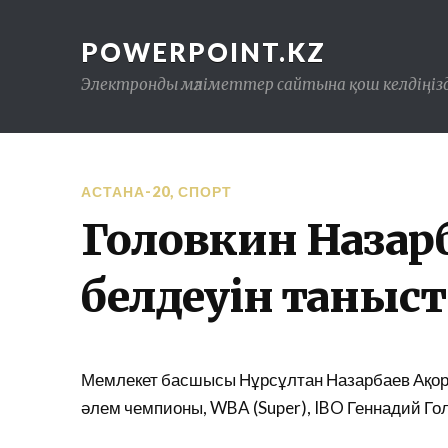
POWERPOINT.KZ
Электронды мәліметтер сайтына қош келдіңізд
АСТАНА-20
,
СПОРТ
Головкин Назарб
белдеуін таныс
Мемлекет басшысы Нұрсұлтан Назарбаев Ақор
әлем чемпионы, WBA (Super), IBO Геннадий Гол