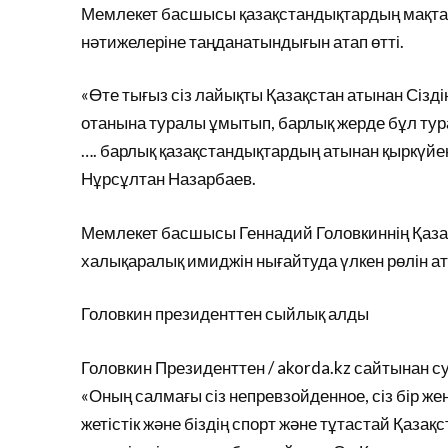
Мемлекет басшысы қазақстандықтардың мақтан
нәтижелеріне таңданатындығын атап өтті.
«Өте тығыз сіз лайықты Қазақстан атынан Сіздің
отанына туралы ұмытып, барлық жерде бұл турал
…. барлық қазақстандықтардың атынан қыркүйек
Нұрсұлтан Назарбаев.
Мемлекет басшысы Геннадий Головкиннің Қазақ
халықаралық имиджін нығайтуда үлкен рөлін ата
Головкин президенттен сыйлық алды
Головкин Президенттен / akorda.kz сайтынан с
«Оның салмағы сіз непревзойденное, сіз бір жең
жетістік және біздің спорт және тұтастай Қаза