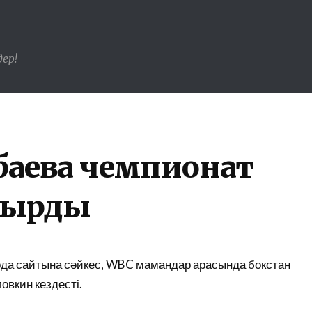
ер!
аевқа чемпионат
тырды
да сайтына сәйкес, WBC мамандар арасында бокстан
овкин кездесті.