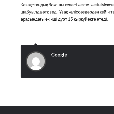
Қазақстандық боксшы келесі жекпе-жегін Мекс
шабуылда өткізеді. Ұзақ келіссөздерден кейін т
арасындағы екінші дуэт 15 қыркүйекте өтеді.
Google