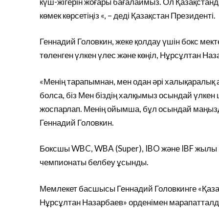
күш-жігерін жоғары бағалаймыз. Ол Қазақстанда к
көмек көрсетіңіз «, – деді Қазақстан Президенті.
Геннадий Головкин, жеке қолдау үшін бокс мект
төленген үлкен үлес және көңіл, Нұрсұлтан Наз
«Менің тарапымнан, мен одан әрі халықаралық 
болса, біз Мен біздің халқымыз осындай үлкен
жоспарлап. Менің ойымша, бұл осындай маңызд
Геннадий Головкин.
Боксшы WBC, WBA (Super), IBO және IBF жылы к
чемпионаты белбеу ұсынды.
Мемлекет басшысы Геннадий Головкинге «Қаза
Нұрсұлтан Назарбаев» орденімен марапатталд