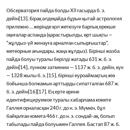
Обсерватория пайда болды XII ғасырда б. э.
дейін[13]. Бірақ әлдеқайда бұрын қытай астрология
прилежно … жерінде қол жеткізуге барлық ерекше
оқиғалар аспанда (қарастырылды, өрт шықты —
“жұлдыз-үй жинауға арналған сыпырғыштар”,
метеорные ағындары, жаңа жұлдыз). Бірінші жазба
пайда болуы туралы берілді жатады 631 ж. б. э.
дейін[14], лунном затмении — 1137 ж. б. э. дейін, күн
— 1328 жылы б. э. [15], бірінші еуроаймақтың жіө
бойынша болжамын арттырды сипатталған 687 ж.
б. э. дейін[16][17]. Ең ерте әрине
идентифицируемое туралы хабарлама комете
Галлея орналасқан 240 г. до н. э. Мүмкін, бұл
байқалған комета 466 г. до н. э. сондай-ақ, болып
табылады пайда болуымен Галлея. Бастап 87 ж. б.