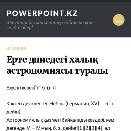
POWERPOINT.KZ
Электронды мәліметтер сайтына қош
келдіңіздер!
ИСТОРИЯ
Ерте дүниедегі халық
астрономиясы туралы
Ежелгі кезең[היום-מחר
Көктегі диск келген Небры (Германия, XVII ғ. б. э.
дейін)
Астрономиялық қызметі байқалады көздері, кем
дегенде, VI—IV мың. б. э. дейінгі[1][2][3][4], ал