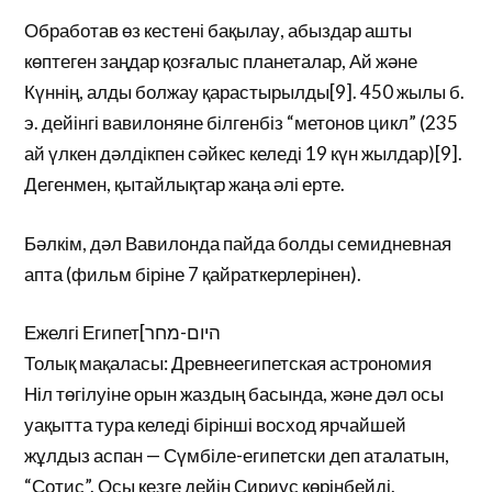
Обработав өз кестені бақылау, абыздар ашты
көптеген заңдар қозғалыс планеталар, Ай және
Күннің, алды болжау қарастырылды[9]. 450 жылы б.
э. дейінгі вавилоняне білгенбіз “метонов цикл” (235
ай үлкен дәлдікпен сәйкес келеді 19 күн жылдар)[9].
Дегенмен, қытайлықтар жаңа әлі ерте.
Бәлкім, дәл Вавилонда пайда болды семидневная
апта (фильм біріне 7 қайраткерлерінен).
Ежелгі Египет[היום-מחר
Толық мақаласы: Древнеегипетская астрономия
Ніл төгілуіне орын жаздың басында, және дәл осы
уақытта тура келеді бірінші восход ярчайшей
жұлдыз аспан — Сүмбіле-египетски деп аталатын,
“Сотис”. Осы кезге дейін Сириус көрінбейді.