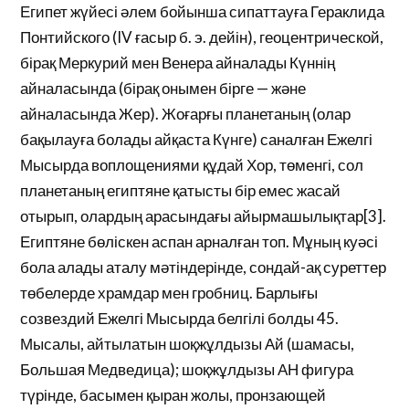
Египет жүйесі әлем бойынша сипаттауға Гераклида
Понтийского (IV ғасыр б. э. дейін), геоцентрической,
бірақ Меркурий мен Венера айналады Күннің
айналасында (бірақ онымен бірге — және
айналасында Жер). Жоғарғы планетаның (олар
бақылауға болады айқаста Күнге) саналған Ежелгі
Мысырда воплощениями құдай Хор, төменгі, сол
планетаның египтяне қатысты бір емес жасай
отырып, олардың арасындағы айырмашылықтар[3].
Египтяне бөліскен аспан арналған топ. Мұның куәсі
бола алады аталу мәтіндерінде, сондай-ақ суреттер
төбелерде храмдар мен гробниц. Барлығы
созвездий Ежелгі Мысырда белгілі болды 45.
Мысалы, айтылатын шоқжұлдызы Ай (шамасы,
Большая Медведица); шоқжұлдызы АН фигура
түрінде, басымен қыран жолы, пронзающей