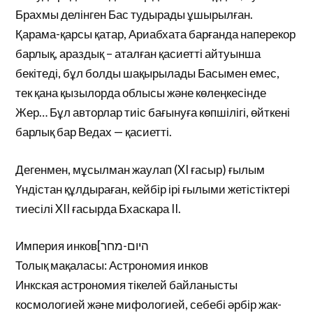
Брахмы делінген Бас тудырады ұшырылған.
Қарама-қарсы қатар, Ариабхата барғанда наперекор
барлық, араздық – аталған қасиетті айтуынша
бекітеді, бұл болды шақырылады Басымен емес,
тек қана қызылорда облысы және көлеңкесінде
Жер… Бұл авторлар тиіс бағынуға көпшілігі, өйткені
барлық бар Ведах — қасиетті.
Дегенмен, мұсылман жаулап (XI ғасыр) ғылым
Үндістан құлдыраған, кейбір ірі ғылыми жетістіктері
тиесілі XII ғасырда Бхаскара II.
Империя инков[היום-מחר
Толық мақаласы: Астрономия инков
Инкская астрономия тікелей байланысты
космологией және мифологией, себебі әрбір жак-