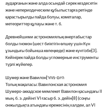
аударғанын және алда осындай сирек кездесетін
және непериодическим құбылыстарға ретінде
қарастырылды пайда болуы, кометалар,
метеориттер құлауы және т. б.
Древнейшими астрономиялық өнертабыстар
болды гномон (шест биіктігін өлшеу үшін Күн
ұзындығы бойынша көлеңкеде) және күнтізбе[3].
Кейінірек пайда болды угломерные инструменты
түрлі жүйелер.
Шумер және Вавилон[היום-מחר
Толық мақаласы: Вавилонская астрономия
Шумеро-аккадское мемлекет Вавилон қасындағы II
мың. б. э. дейінгі VI ғасыр б. э. дейін[8] (соңғы
онжылдықта атындағы ережесінің халдеи, ал VI