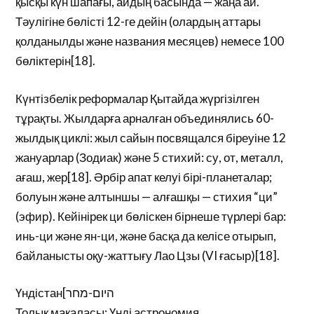
қысқы күн шапағы, айдың басында — жаңа ай.
Тәулігіне бөлісті 12-ге дейін (олардың аттары
қолданылды және названия месяцев) немесе 100
бөліктерін[18].
Күнтізбелік реформалар Қытайда жүргізілген
тұрақты. Жылдарға арналған объединялись 60-
жылдық циклі: жыл сайын посвящался біреуіне 12
жануарлар (Зодиак) және 5 стихий: су, от, металл,
ағаш, жер[18]. Әрбір апат келуі бірі-планеталар;
болуын және алтыншы — алғашқы — стихия “ци”
(эфир). Кейінірек ци бөліскен бірнеше түрлері бар:
инь-ци және ян-ци, және басқа да келісе отырып,
байланысты оқу-жаттығу Лао Цзы (VI ғасыр)[18].
Үндістан[היום-מחר
Толық мақаласы: Үнді астрономия