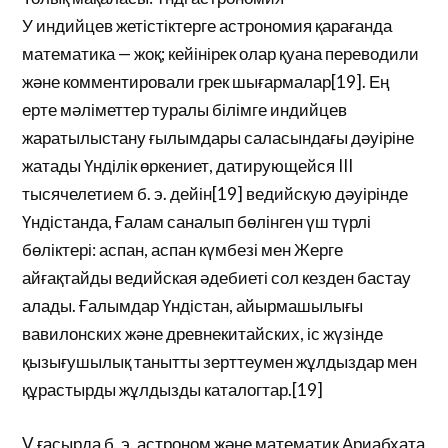
У индийцев жетістіктерге астрономия қарағанда
математика — жоқ; кейінірек олар қуана переводили
және комментировали грек шығармалар[19]. Ең
ерте мәліметтер туралы білімге индийцев
жаратылыстану ғылымдары саласындағы дәуіріне
жатады Үнділік өркениет, датирующейся III
тысячелетием б. э. дейін[19] ведийскую дәуірінде
Үндістанда, Ғалам саналып бөлінген үш түрлі
бөліктері: аспан, аспан күмбезі мен Жерге
айғақтайды ведийская әдебиеті сол кезден бастау
алады. Ғалымдар Үндістан, айырмашылығы
вавилонских және древнекитайских, іс жүзінде
қызығушылық танытты зерттеумен жұлдыздар мен
құрастырды жұлдызды каталогтар.[19]
V ғасырда б. э. астроном және математик Ариабхата