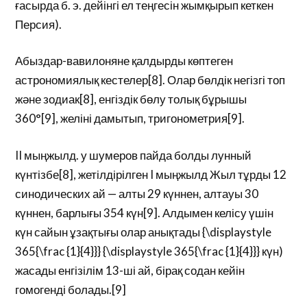
ғасырда б. э. дейінгі ел теңгесін жымқырып кеткен
Персия).
Абыздар-вавилоняне қалдырды көптеген
астрономиялық кестелер[8]. Олар бөлдік негізгі топ
және зодиак[8], енгіздік бөлу толық бұрышы
360°[9], желіні дамытып, тригонометрия[9].
II мыңжылд. у шумеров пайда болды лунный
күнтізбе[8], жетілдірілген I мыңжылд Жыл тұрды 12
синодических ай — алты 29 күннен, алтауы 30
күннен, барлығы 354 күн[9]. Алдымен келісу үшін
күн сайын ұзақтығы олар анықтады {\displaystyle
365{\frac {1}{4}}} {\displaystyle 365{\frac {1}{4}}} күн)
жасады енгізілім 13-ші ай, бірақ содан кейін
гомогенді болады.[9]