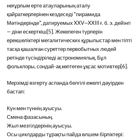
неғұрлым ерте атауларының аталу
қайраткерлерінен кездеседі “пирамида
Мәтіндерінде”, датируемых XXV—XXIII ғ. б. э. дейінгі
— діни ескерткіш[5]. Жекелеген түрлерін
ерекшеліктері мегалитических құрылыстар мен тіпті
тасқа қашалған суреттер первобытных людей
ретінде түсіндіріледі астрономиялық. Бұл
фольклоры, сондай-ақ көптеген ұқсас мотивтер[6].
Мерзімді өзгерту аспанда белгілі ежелгі дәуірден
бастап:
Күн мен түннің ауысуы.
Смена фазасының.
Жыл мезгілдерінің ауысуы.
Осы циклдарды тұрақты пайда өлшем бірліктері: