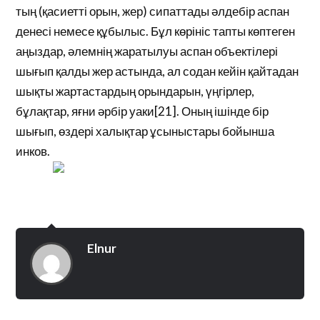
тың (қасиетті орын, жер) сипаттады әлдебір аспан
денесі немесе құбылыс. Бұл көрініс тапты көптеген
аңыздар, әлемнің жаратылуы аспан объектілері
шығып қалды жер астында, ал содан кейін қайтадан
шықты жартастардың орындарын, үңгірлер,
бұлақтар, яғни әрбір уаки[21]. Оның ішінде бір
шығып, өздері халықтар ұсыныстары бойынша
инков.
Elnur