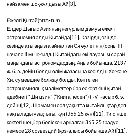
найзамен шоқжұлдызы Ай[3].
Ежелгі Қытай[היום-מחר
Елдер Шығыс Азияның неғұрлым дамуы ежелгі
астрономия алды Қытайда[11]. Қазірдің өзінде
кезінде аты аңызға айналған Ся әулетінің (соңы III —
начало II мыңжылд.) Қытайдағы екі лауазым сарай
маңындағы астрономдардың. Аңыз бойынша, 2137
ж. б. э. дейін болды өлім жазасына кесілді н Хо және
Хи, сумевшие болжау болды. Көптеген
астрономиялық мәліметтер бар ескерткіші қытай
әдебиеті “Ши цзин” (“Книга песен”) (~VI ғасыр б. э.
дейін)[12]. Шамамен сол уақытта қытайлықтар деп
нақтылады ұзақтығы, күн (365,25 күн)[11]. Тиісінше
көктегі шеңбер бөліскен арналған 365,25 градус
немесе 28 созвездий (қозғалысы бойынша Ай)[11].