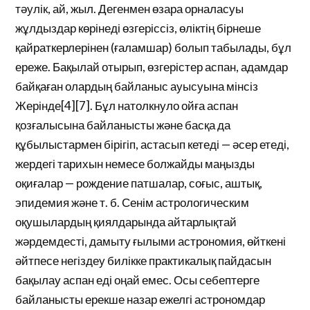
тәулік, ай, жыл. Дегенмен өзара орналасуы
жұлдыздар көрінеді өзгеріссіз, өліктің бірнеше
қайраткерлерінен (ғаламшар) болып табылады, бұл
ереже. Бақылай отырып, өзгерістер аспан, адамдар
байқаған олардың байланыс ауысуына мінсіз
Жерінде[4][7]. Бұл натолкнуло ойға аспан
қозғалысына байланысты және басқа да
құбылыстармен бірігіп, астасып кетеді — әсер етеді,
жердегі тарихын немесе болжайды маңызды
оқиғалар — рождение патшалар, соғыс, аштық,
эпидемия және т. б. Сенім астрологическим
оқушылардың қиялдарында айтарлықтай
жәрдемдесті, дамыту ғылыми астрономия, өйткені
әйтпесе негіздеу билікке практикалық пайдасын
бақылау аспан еді оңай емес. Осы себептерге
байланысты ерекше назар ежелгі астрономдар