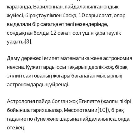
қарағанда, Вавилоннан, пайдаланылған ондық
жүйесі, бірақ тәулікпен басқа, 10 сары сағат, олар
выделяли бір сағатқа өтпелі кезеңдерінде,
сондықтан болды 12 сағат; сол үшін қара тәулік
уақыты[3].
Даму дәрежесі египет математика және астрономия
неясна. Құжаттарды осы тақырып дерлік жоқ, бірақ
эллин саитованың жоғары бағалаған мысырлық
астрономдардың үйренді.
Астрология пайда болған жоқ Египетте (жалпы пікірі
бойынша тарихшылар, Месопотамии[10]), бірақ
гадание по Луне және шарына пайдаланылса, онда
өте кең.