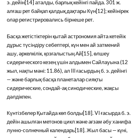
э. дейін[14] аталды, барлық кейінгі пайда. 301 ж.
алғаш рет байқап қалдық дақтары Күн[12]; кейінірек
олар регистрировались бірнеше рет.
Басқа жетістіктерін қытай астрономия айта кетейік
дұрыс түсіндіру себептері, күн мен ай затмений
ашу, әркелкілік, қозғалыстың Ай[15], өлшеу
сидерического кезең үшін алдымен Сайлауына (12
жыл, нақты мәні: 11.86), ал III ғасырдың б. э. дейінгі
— және барлық басқа планеталар сияқты
сидерические, сондай-ақ синодические, жақсы
дәлдікпен.
Күнтізбелер Қытайда көп болды[18]. VI ғасырда б. э.
дейін ашылған метонов цикл және ағзам әбу ханифа
лунно-солнечный календарь[18]. Жыл басы — күні,