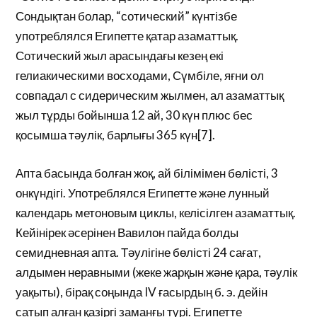
Сондықтан болар, “сотический” күнтізбе
употреблялся Египетте қатар азаматтық.
Сотический жыл арасындағы кезең екі
гелиакическими восходами, Сүмбіле, яғни ол
совпадал с сидерическим жылмен, ал азаматтық
жыл тұрды бойынша 12 ай, 30 күн плюс бес
қосымша тәулік, барлығы 365 күн[7].
Апта басында болған жоқ, ай білімімен бөлісті, 3
онкүндігі. Употреблялся Египетте және лунный
календарь метоновым циклы, келісілген азаматтық.
Кейінірек әсерінен Вавилон пайда болды
семидневная апта. Тәулігіне бөлісті 24 сағат,
алдымен неравными (жеке жарқын және қара, тәулік
уақыты), бірақ соңында IV ғасырдың б. э. дейін
сатып алған қазіргі заманғы түрі. Египетте