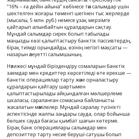
“16% – ға дейін айына” көбінесе тән салымдар үшін
шектелген жоғары төменгі шегінен тыс жерлерде
(мысалы, 5 млн. руб.) немесе ұзақ мерзімге
қайтарып алынбайтын құралдарын сақтау.
Мұндай салымдар сирек болып табылады
маңызды көзі қалыптастыру банктік пассивтердің,
бірақ тиімді орындайды, өзінің негізгі мақсаты —
назарын әлеуетті салымшының.
Нәтижесі мұндай біріздендіру сомаларын банктік
заемдар мен кредиттер көрсетіледі өте ерекше —
банктік операциялар тарту және орналастыру
құралдарын қайтару шартымен
қалыптастырылады айқындалған мөлшерлеме
шкаласы, сараланған сомасына байланысты
жасалатын мәмілелер. Мұндай саралау түсінікті
аспектісінде жалпы заңдары сауда, олар бойынша
бөлшек сауда бағасы қымбат шағын көтерме.
Бірақ банк операциялары салымдар мен
депозиттер тарту несие беруші-сатушы болып