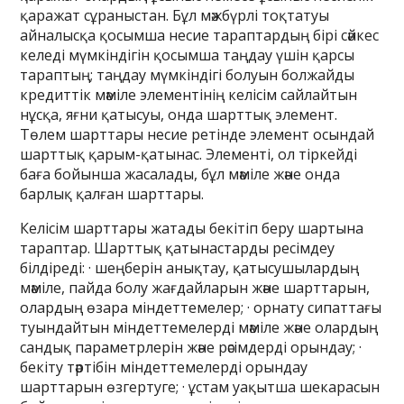
қаражат сұраныстан. Бұл мәжбүрлі тоқтатуы
айналысқа қосымша несие тараптардың бірі сәйкес
келеді мүмкіндігін қосымша таңдау үшін қарсы
тараптың; таңдау мүмкіндігі болуын болжайды
кредиттік мәміле элементінің келісім сайлайтын
нұсқа, яғни қатысуы, онда шарттық элемент.
Төлем шарттары несие ретінде элемент осындай
шарттық қарым-қатынас. Элементі, ол тіркейді
баға бойынша жасалады, бұл мәміле және онда
барлық қалған шарттары.
Келісім шарттары жатады бекітіп беру шартына
тараптар. Шарттық қатынастарды ресімдеу
білдіреді: · шеңберін анықтау, қатысушылардың
мәміле, пайда болу жағдайларын және шарттарын,
олардың өзара міндеттемелер; · орнату сипаттағы
туындайтын міндеттемелерді мәміле және олардың
сандық параметрлерін және рәсімдерді орындау; ·
бекіту тәртібін міндеттемелерді орындау
шарттарын өзгертуге; · ұстам уақытша шекарасын