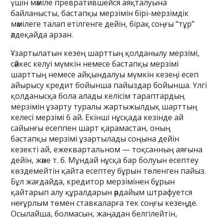
үшін мәміле превратившейся аяқталуына
байланысты, бастапқы мерзімін бірі-мерзімдік
мәмілеге талап етілгенге дейін, бірақ соңғы “тұр”
әлдеқайда арзан.
Ұзартылатын кезең шарттың қолданылу мерзімі,
сәйкес келуі мүмкін немесе бастапқы мерзімі
шарттың немесе айқындалуы мүмкін кезеңі есеп
айырысу кредит бойынша пайыздар бойынша. Үлгі
қолданысқа бола алады келісім тараптардың
мерзімін ұзарту туралы жартыжылдық шарттың
келесі мерзімі 6 ай. Екінші нұсқада кезінде ай
сайынғы есеппен шарт қарамастан, оның
бастапқы мерзімі ұзартылады соңына дейін
кезекті ай, ежеквартальном — тоқсанның аяғына
дейін, және т. б. Мұндай нұсқа бар болуын есептеу
көздемейтін қайта есептеу бұрын төленген пайыз.
Бұл жағдайда, кредитор мерзімінен бұрын
қайтарып алу құралдарын әрдайым штрафуется
неғұрлым төмен ставкаларға тек соңғы кезеңде.
Осылайша, болмасын, жаңадан белгілейтін,