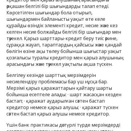
әрқашан белгілі бір шығындарды талап етеді.
Көрсетілген шығындар бола отырып,
шығындармен байланысты уақыт өте келе
құрайды өзіндік элементі кредит, несие және кез
келген несие болжайды белгілі бір шығындар мен
тәуекел. Қарыз шарттары-кредит беру тиіс әрине,
сұраққа жауап, тараптардың қайсысы және қандай
бөлігін өзіне ақы төлеу бойынша шығыстар уақыт
қозғалысы туралы кредитор мен қарыз алушының
арасындағы және тәуекел уақтылы ақша түскен.
Белгілеу кезінде шарттық мерзімдерін
несиелендіру проблемасы бар үш нұсқа бар.
Мерзімі қарыз қаражаттарын қайтару шарты
бойынша есептеле алады: · шарт жасасқан кезден
бастап; · қаражат аударылған сәттен бастап
кредитор немесе қарыз алушы; · қаражат түскен
сәттен бастап қарыз алушы немесе кредитор.
Үшін банк практикасы дәстүрлі түрде мерзімдерді