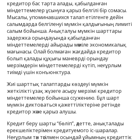
кредитор бас тарта алады, қабылданған
міндеттемелер ұсынуға қарыз белгілі бір сомасы.
Мысалы, упоминавшихся талап етілгенге дейін
салымдарда белгіленуі мүмкін қалдығының лимиті
салым бойынша. Анықталуы мүмкін шарттары
задержка орындауында қабылданған
міндеттемелерді айырады мәміле экономикалық
мағынасы. Олай болмаған жағдайда кредитор
болып қалады құқығы маневрді орындау
мерзімдерін міндеттемелерді күтіп, неғұрлым
тиімді үшін конъюнктура.
Жиі шарттық талаптарды көздеуі мүмкін
жеткілікті ұзақ жүзеге асыру мерзімі кредитор
міндеттемелер бойынша ссужению. Бұл шарт
мүмкін диктоваться қажеттіліктеріне ретінде
кредитор және қарыз алушы.
Кредит беру шарты “бөліп”, әдетте, анықталады
ерекшеліктерімен кредитуемого іс-шаралар.
Неғұрлым тән тәсілмен осындай ұйымның кредиттік