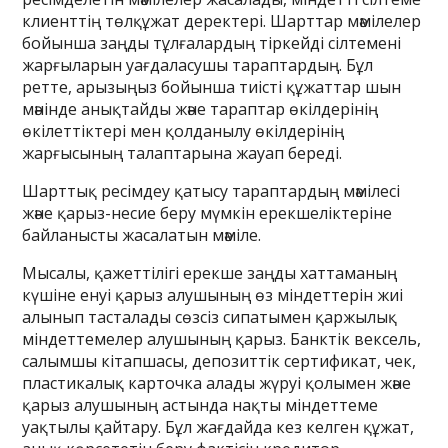
клиенттің төлқұжат деректері. Шарттар мәмілелер
бойынша заңды тұлғалардың тіркейді сілтемені
жарғыларын уағдаласушы тараптардың. Бұл
ретте, арызыңыз бойынша тиісті құжаттар шын
мәнінде анықтайды және тараптар өкілдерінің
өкілеттіктері мен қолданылу өкілдерінің
жарғысының талаптарына жауап береді.
Шарттық ресімдеу қатысу тараптардың мәмілесі
және қарыз-несие беру мүмкін ерекшеліктеріне
байланысты жасалатын мәміле.
Мысалы, қажеттілігі ерекше заңды хаттаманың
күшіне енуі қарыз алушының өз міндеттерін жиі
алынып тасталады сөзсіз сипатымен қаржылық
міндеттемелер алушының қарыз. Банктік вексель,
салымшы кітапшасы, депозиттік сертификат, чек,
пластикалық карточка алады жүруі қолымен және
қарыз алушының астында нақты міндеттеме
уақтылы қайтару. Бұл жағдайда кез келген құжат,