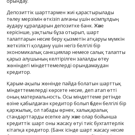
орындау.
Депозиттік шарттармен жиі қарастырылады
төлеу мерзімін өткізіп алғаны үшін өсімпұлдың
аудару құралдарын депозитке банк. Және
керісінше, уақтылы бұза отырып, шарт
талаптарын несие беру қызметін атқаруы мүмкін
жеткілікті қолдану үшін негіз белгілі бір
экономикалық санкциялар немесе салық талапты
қарыз алушының келтірілген залалды өтеу
жөніндегі міндеттемелерді орындамаудан
кредитор.
Қарым-ақылы жөнінде пайда болатын шарттық
міндеттемелерді көрсете несие, деп атап өтті
оның материальность. Осы міндеттеме ретінде
өзіне қабылдаған кредитор болып әбден белгілі бір
қаржылық, ол табады өрнек, халықаралық
стандарттарды есепке алу және олар бойынша
кредиттік шарт оны жасасу өтуі тиіс бухгалтерлік
кітапқа кредитор. (Банк ісінде шарт жасасу несие