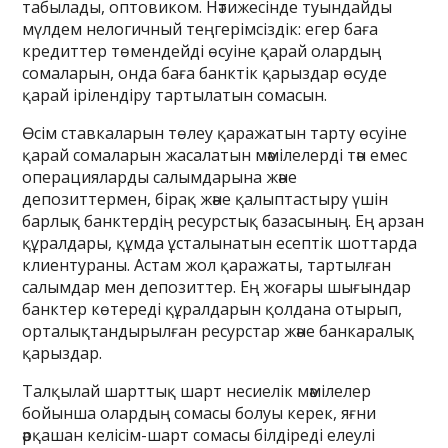
табылады, оптовиком. Нәтижесінде туындайды
мүлдем нелогичный теңгерімсіздік: егер баға
кредиттер төмендейді өсуіне қарай олардың
сомаларын, онда баға банктік қарыздар өсуде
қарай ірілендіру тартылатын сомасын.
Өсім ставкаларын төлеу қаражатын тарту өсуіне
қарай сомаларын жасалатын мәмілелерді тән емес
операцияларды салымдарына және
депозиттермен, бірақ және қалыптастыру үшін
барлық банктердің ресурстық базасының. Ең арзан
құралдары, құмда ұсталынатын есептік шоттарда
клиентураны. Астам жол қаражаты, тартылған
салымдар мен депозиттер. Ең жоғары шығындар
банктер көтереді құралдарын қолдана отырып,
орталықтандырылған ресурстар және банкаралық
қарыздар.
Талқылай шарттық шарт несиелік мәмілелер
бойынша олардың сомасы болуы керек, яғни
әрқашан келісім-шарт сомасы білдіреді елеулі