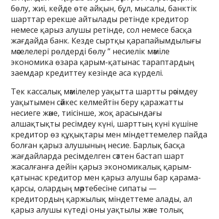
бөлу, жиі, кейде өте айқын, бұл, мысалы, банктік
шарттар ерекше айтылады ретінде кредитор
немесе қарыз алушы ретінде, сол немесе басқа
жағдайда банк. Кезде сыртқы қарапайымдылығы
мәселелері рөлдерді бөлу ” несиелік мәміле
экономика өзара қарым-қатынас тараптардың
заемдар кредиттеу кезінде аса күрделі.
Тек кассалық мәмілелер уақытта шартты рәсімдеу
уақытымен сәйкес келмейтін беру қаражатты
несиеге және, тиісінше, жоқ арасындағы
алшақтықты ресімдеу күні, шарттың күні күшіне
кредитор өз құқықтары мен міндеттемелер пайда
болған қарыз алушының несие. Барлық басқа
жағдайларда ресімделген сәттен бастап шарт
жасалғанға дейін қарыз экономикалық қарым-
қатынас кредитор мен қарыз алушы бар қарама-
қарсы, олардың мәртебесіне сипаты —
кредитордың қаржылық міндеттеме алады, ал
қарыз алушы күтеді оны уақтылы және толық