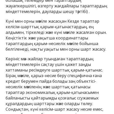
болашақ төлемдер мен тараптардың
жауапкершілігі, өзгерту жағдайлары тараптардың
міндеттемелерін, дауларды шешу тәртібі) .
Күні мен орны мәміле жасасқан Кезде тараптар
келісім-шарттық қарым-қатынастардың, ең
алдымен, тіркеледі және күні мәміле жасалған орын.
Кеңістіктік және уақытша координаттары
тараптардың қарым-несиелік мәміле бойынша
белгіленеді, нақты уақыты мен орны шарт жасасу.
Көрініс мән-жайлар туындаған тараптардың
міндеттемелерін сақтау үшін қажет заңды
хаттаманы ресімдеуге шарттық қарым-қатынас.
Бірақ мәміле, қарыз-несие беру специфична ғана
кредит берумен пайда болады заң объектісі-
несиелік мәміленің және шарттық қатынасы
тараптар экономикалық қарым-қатынасымен
байланысты қайтарымды қозғалыс ссужаемых
құралдардың шарттары және оларды төлеу.
Сондықтан, күні келісім-шарт жасасу несие емес,