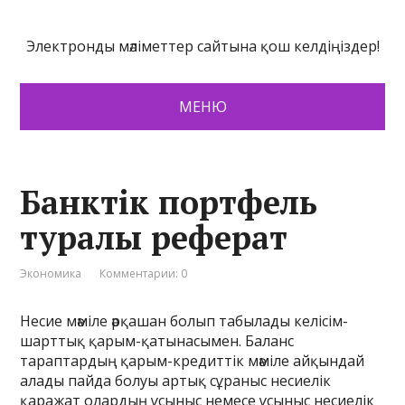
Электронды мәліметтер сайтына қош келдіңіздер!
МЕНЮ
Банктік портфель
туралы реферат
Экономика
Комментарии: 0
Несие мәміле әрқашан болып табылады келісім-
шарттық қарым-қатынасымен. Баланс
тараптардың қарым-кредиттік мәміле айқындай
алады пайда болуы артық сұраныс несиелік
қаражат олардың ұсыныс немесе ұсыныс несиелік