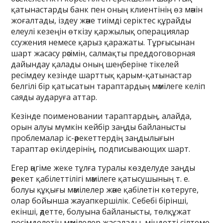
қатынастарды банк пен оның клиентінің өз мәнін
жоғалтады, іздеу және тиімді серіктес құрайды
елеулі кезеңін өткізу қаржылық операциялар
ссужения немесе қарыз қаражаты. Тұрғысынан
шарт жасасу рәсімін, салмақты преддоговорная
дайындау қалады оның шеңберіне тікелей
ресімдеу кезінде шарттық қарым-қатынастар
белгілі бір қатысатын тараптардың мәмілеге келіп
саяды аударуға аттар.
Кезінде поименовании тараптардың, алайда,
орын алуы мүмкін кейбір заңды байланысты
проблемалар іс-әрекеттердің заңдылығын
тараптар өкілдерінің, подписывающих шарт.
Егер әңгіме жеке тұлға туралы көзделуде заңды
әрекет қабілеттілігі мәмілеге қатысушының т. е.
болуы құқығы мәмілелер және қабілетін көтеруге,
олар бойынша жауапкершілік. Себебі бірінші,
екінші, әдетте, болуына байланысты, төлқұжат
ресімделетін мәмілелер жасалады, міндетті сілтеме