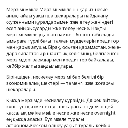
Мерзімі мәміле Мерзімі мәміленің қарыз-несие
анықтайды уақытша шекаралары пайдалану
ссуженными құралдарымен және өтеу жөніндегі
есеп айырысуларды және төлеу несие. Нақты
мерзімі мәміле әрқашан нәтижесі болып табылады
ымыраға түрлі бағытталған мүдделерін кредитор
мен қарыз алушы. Бірақ, осыған қарамастан, жеке-
дара сипаттағы әр шарттық келісімнің, белгіленген
мерзімдері заемдар мен кредиттер байкалады,
кейбір жалпы заңдылықтары.
Біріншіден, несиелеу мерзімі бар белгілі бір
экономикалық шектері — төменгі және жоғарғы
шекаралары.
Қысқа мерзімде несиелеу құрайды. Дәлірек айтсақ,
күні-түні қызмет етеді, шекарасы, отделяющей
кассалық мәміле мәміле несие және несие overnight
ең қысқа аласыз. Бұл мәселе туралы
астрономическом өлшеу уақыт туралы кейбір