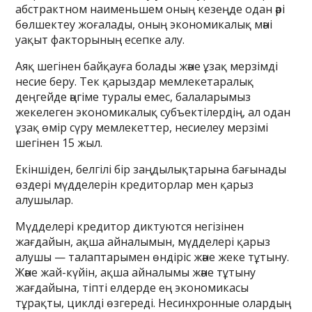
абстрактном наименьшем оның кезеңде одан әрі
бөлшектеу жоғалады, оның экономикалық мәні
уақыт факторының есепке алу.
Аяқ шегінен байқауға болады және ұзақ мерзімді
несие беру. Тек қарыздар мемлекетаралық
деңгейде әңгіме туралы емес, балаларымыз
жекелеген экономикалық субъектілердің, ал одан
ұзақ өмір сүру мемлекеттер, несиелеу мерзімі
шегінен 15 жыл.
Екіншіден, белгілі бір заңдылықтарына бағынады
өздері мүдделерін кредиторлар мен қарыз
алушылар.
Мүдделері кредитор диктуются негізінен
жағдайын, ақша айналымын, мүдделері қарыз
алушы — талаптарымен өндіріс және жеке тұтыну.
Және жай-күйін, ақша айналымы және тұтыну
жағдайына, тіпті елдерде ең экономикасы
тұрақты, циклді өзгереді. Несинхронные олардың