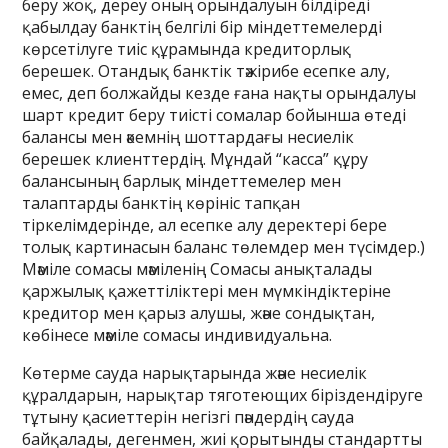
беру жоқ, дереу оның орындалуын білдіреді
қабылдау банктің белгілі бір міндеттемелерді
көрсетілуге тиіс құрамында кредиторлық
берешек. Отандық банктік тәжірибе есепке алу,
емес, деп болжайды кезде ғана нақты орындалуы
шарт кредит беру тиісті сомалар бойынша өтеді
балансы мен әкемнің шоттардағы несиелік
берешек клиенттердің. Мұндай “касса” құру
балансының барлық міндеттемелер мен
талаптарды банктің көрініс тапқан
тіркелімдерінде, ал есепке алу деректері бере
толық картинасын баланс төлемдер мен түсімдер.)
Мәміле сомасы мәміленің Сомасы анықталады
қаржылық қажеттіліктері мен мүмкіндіктеріне
кредитор мен қарыз алушы, және сондықтан,
көбінесе мәміле сомасы индивидуальна.
Көтерме сауда нарықтарында және несиелік
құралдарын, нарықтар тяготеющих біріздендіруге
тұтыну қасиеттерін негізгі пәндердің сауда
байқалады, дегенмен, жиі қорытынды стандартты