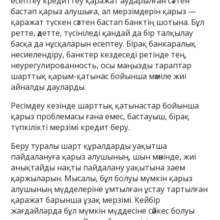
есептеу кредиттеу қаражат аударылған сәттен
бастап қарыз алушыға, ал мерзімдерін қарыз —
қаражат түскен сәттен бастап банктің шотына. Бұл
ретте, әдетте, түсініледі қандай да бір талқылау
басқа да нұсқаларын есептеу. Бірақ банкаралық
несиелендіру, банктер кездеседі ретінде тең,
неурегулированность, осы маңызды тараптар
шарттық қарым-қатынас бойынша мәміле жиі
айналды дауларды.
Ресімдеу кезінде шарттық қатынастар бойынша
қарыз проблемасы ғана емес, бастауыш, бірақ
түпкілікті мерзімі кредит беру.
Беру туралы шарт құралдарды уақытша
пайдалануға қарыз алушының, шын мәнінде, жиі
анықтайды нақты пайдалану уақытына заем
қаржыларын. Мысалы, бұл болуы мүмкін қарыз
алушының мүдделеріне ұмтылған ұстау тартылған
қаражат барынша ұзақ мерзімі. Кейбір
жағдайларда бұл мүмкін мүддесіне сәйкес болуы