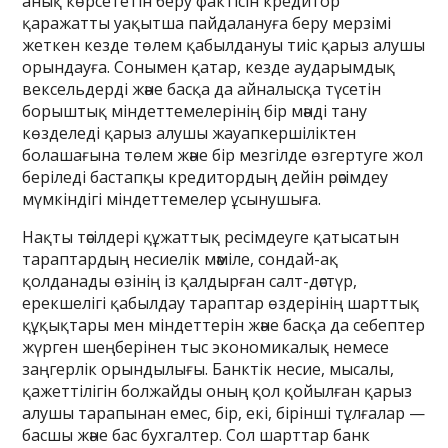
анық көрсететін беру фактісін кредитор
қаражатты уақытша пайдалануға беру мерзімі
жеткен кезде төлем қабылдануы тиіс қарыз алушы
орындауға. Сонымен қатар, кезде аударымдық
вексельдерді және басқа да айналысқа түсетін
борыштық міндеттемелерінің бір мәнді тану
көзделеді қарыз алушы жауапкершіліктен
болашағына төлем және бір мезгілде өзгертуге жол
беріледі бастапқы кредитордың дейін рәсімдеу
мүмкіндігі міндеттемелер ұсынушыға.
Нақты тәсілдері құжаттық ресімдеуге қатысатын
тараптардың несиелік мәміле, сондай-ақ
қолданады өзінің із қалдырған салт-дәстүр,
ерекшелігі қабылдау тараптар өздерінің шарттық
құқықтары мен міндеттерін және басқа да себептер
жүрген шеңберінен тыс экономикалық немесе
заңгерлік орындылығы. Банктік несие, мысалы,
қажеттілігін болжайды оның қол қойылған қарыз
алушы тарапынан емес, бір, екі, бірінші тұлғалар —
басшы және бас бухгалтер. Сол шарттар банк