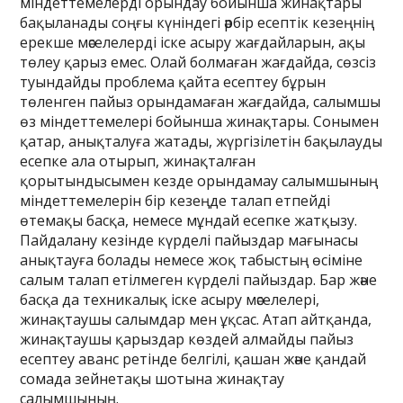
міндеттемелерді орындау бойынша жинақтары
бақыланады соңғы күніндегі әрбір есептік кезеңнің
ерекше мәселелерді іске асыру жағдайларын, ақы
төлеу қарыз емес. Олай болмаған жағдайда, сөзсіз
туындайды проблема қайта есептеу бұрын
төленген пайыз орындамаған жағдайда, салымшы
өз міндеттемелері бойынша жинақтары. Сонымен
қатар, анықталуға жатады, жүргізілетін бақылауды
есепке ала отырып, жинақталған
қорытындысымен кезде орындамау салымшының
міндеттемелерін бір кезеңде талап етпейді
өтемақы басқа, немесе мұндай есепке жатқызу.
Пайдалану кезінде күрделі пайыздар мағынасы
анықтауға болады немесе жоқ табыстың өсіміне
салым талап етілмеген күрделі пайыздар. Бар және
басқа да техникалық іске асыру мәселелері,
жинақтаушы салымдар мен ұқсас. Атап айтқанда,
жинақтаушы қарыздар көздей алмайды пайыз
есептеу аванс ретінде белгілі, қашан және қандай
сомада зейнетақы шотына жинақтау
салымшының.