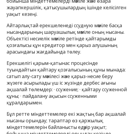
бойынша міндеттемелерді мәміле және өзара
жауапкершілік, қатысушылардың ішінде келісілген
уақыт кезеңі.
Айтарлықтай ерекшеленеді ссудную мәміле басқа
нысандарының шаруашылық мәміле оның нысаны.
Объектісі несиелік мәміле ретінде қайтарымды
қозғалысы құн кредитор мен қарыз алушының
арасындағы жағдайында төлеу.
Ерекшелігі қарым-қатынас процесінде
туындайтын қайтару қозғалысының құны мынада:
сатып алу-сату мәмілесі және қарыз-несие беру
жүзеге асырылады үш іс жүзінде дербес ағыны
ақшалай төлемдер: · ссужение; · қайтару ссуженной
құны; · пайдалану ақысын ссуженными
құралдарымен.
Бұл ретте міндеттемелер екі жақтың бар ақшалай
нысаны орындау; тараптар өз қаржылық
міндеттемелерін байланысты едәуір уақыт;
бойынша міндеттемелерді орындау кезінде