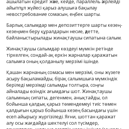
ашылатын кредит және, кейде, параллель әзірлейді
айыппұл жүйесі қарыз алушыға бақылау
невостребование сомасын, еңбек шарты.
Барлық салымдар мен депозиттерге шарты кезең-
кезеңмен беру құралдарын несие, әдетте,
байланыстырылады жинақтаушы сипатына салым.
Жинақтаушы салымдар көздеуі мүмкін ретінде
тіркелген, сондай-ақ еркін жарналар қаражатын
салымға оның қолданылу мерзімі ішінде.
Қашан жарнаның сомасы мен мерзімі, оны жүзеге
асыру бақыламайды, бірақ салымшыға мүмкіндік
беріледі мерзімді салымды толтыра, соңғы
айналады өзіндік ағымдағы шот. Жинақтаушы
салымның сипаты, дегенмен, анықтайды, ол
бойынша қалдық қарыз төмендемеуі тиіс төмен
қалдығын қарыз бойынша кезең басындағы үшін
есеп айырысу жүргізіледі. Яғни, шоттан қаражат
алу осы жағдайда шектелуі сол түсімдер,