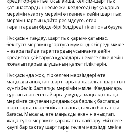
кредитор-рантье. Осылайша, келісім-шарттық
қатынастардың несие жиі кездеседі нұсқа қарыз
мерзімін ұзарту мерзімі өткеннен кейін шарттық
мерзім шартын қайта ресімдеуге, егер
тараптардың бірде-бірі білдіреді тілегі оны бұзуға.
Нұсқасын таңдау, шарттық қарым-қатынас,
бекітусіз мерзімін ұзартуға мүмкіндік береді мәміле
– өзара пайда тараптардың ұсынғанға дейін
кредитор қайтаруға құралдары немесе сәтке дейін
жоғалып қарыз алушының қажеттіліктерін.
Нұсқасында жоқ, тіркелген мерзімдері өте
маңызды анықтап шарттарына жасалған шарттың
күнтізбелік бастапқы мерзімін мәміле. Жағдайлары
тұрғысынан есеп айырысу мұнда маңызды жаңа
мерзімге сақтаған қолданысқа барлық бастапқы
шарттары, олар бойынша анықталған бастапқы
бағасы. Мысалы, өте маңызды екенін анықтап,
жаңа түпкі мерзімге қаражатты қайтару. Әйтпесе
қаупі бар сақтау шарттары төлем мерзімді мәміле