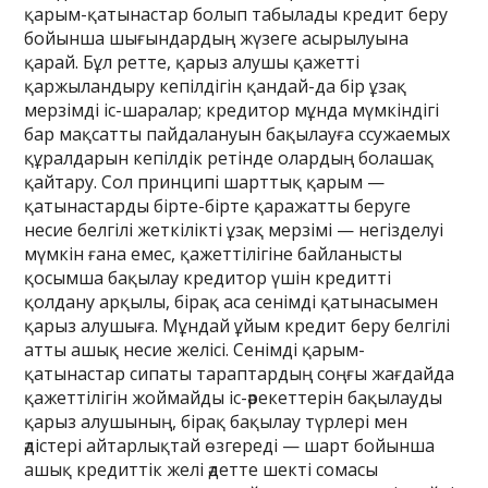
қарым-қатынастар болып табылады кредит беру
бойынша шығындардың жүзеге асырылуына
қарай. Бұл ретте, қарыз алушы қажетті
қаржыландыру кепілдігін қандай-да бір ұзақ
мерзімді іс-шаралар; кредитор мұнда мүмкіндігі
бар мақсатты пайдалануын бақылауға ссужаемых
құралдарын кепілдік ретінде олардың болашақ
қайтару. Сол принципі шарттық қарым —
қатынастарды бірте-бірте қаражатты беруге
несие белгілі жеткілікті ұзақ мерзімі — негізделуі
мүмкін ғана емес, қажеттілігіне байланысты
қосымша бақылау кредитор үшін кредитті
қолдану арқылы, бірақ аса сенімді қатынасымен
қарыз алушыға. Мұндай ұйым кредит беру белгілі
атты ашық несие желісі. Сенімді қарым-
қатынастар сипаты тараптардың соңғы жағдайда
қажеттілігін жоймайды іс-әрекеттерін бақылауды
қарыз алушының, бірақ бақылау түрлері мен
әдістері айтарлықтай өзгереді — шарт бойынша
ашық кредиттік желі әдетте шекті сомасы