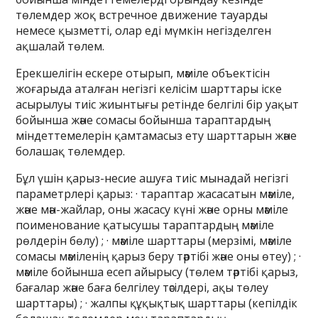
төлемдер жоқ встречное движение тауарды
немесе қызметті, олар еді мүмкін негізделген
ақшалай төлем.
Ерекшелігін ескере отырып, мәміле объектісін
жоғарыда аталған негізгі келісім шарттары іске
асырылуы тиіс жиынтығы ретінде белгілі бір уақыт
бойынша және сомасы бойынша тараптардың
міндеттемелерін қамтамасыз ету шарттарын және
болашақ төлемдер.
Бұл үшін қарыз-несие ашуға тиіс мынадай негізгі
параметрлері қарыз: · тараптар жасасатын мәміле,
және мән-жайлар, оны жасасу күні және орны мәміле
поименование қатысушы тараптардың мәміле
рөлдерін бөлу) ; · мәміле шарттары (мерзімі, мәміле
сомасы мәміленің қарыз беру тәртібі және оны өтеу) ; ·
мәміле бойынша есеп айырысу (төлем тәртібі қарыз,
бағалар және баға белгілеу тәсілдері, ақы төлеу
шарттары) ; · жалпы құқықтық шарттары (кепілдік