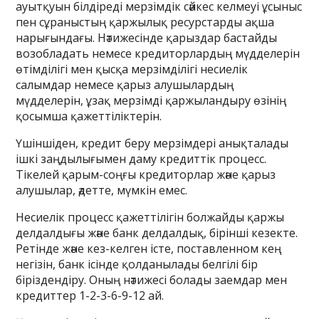
ауытқуын білдіреді мерзімдік сәйкес келмеуі ұсыныс
пен сұраныстың қаржылық ресурстарды ақша
нарығындағы. Нәтижесінде қарыздар бастайды
возобладать немесе кредиторлардың мүдделерін
өтімділігі мен қысқа мерзімділігі несиелік
салымдар немесе қарыз алушылардың
мүдделерін, ұзақ мерзімді қаржыландыру өзінің
қосымша қажеттіліктерін.
Үшіншіден, кредит беру мерзімдері анықталады
ішкі заңдылығымен даму кредиттік процесс.
Тікелей қарым-соңғы кредиторлар және қарыз
алушылар, әдетте, мүмкін емес.
Несиелік процесс қажеттілігін болжайды қаржы
делдалдығы және банк делдалдық, бірінші кезекте.
Ретінде және кез-келген істе, поставленном кең
негізін, банк ісінде қолданылады белгілі бір
біріздендіру. Оның нәтижесі болады заемдар мен
кредиттер 1-2-3-6-9-12 ай.