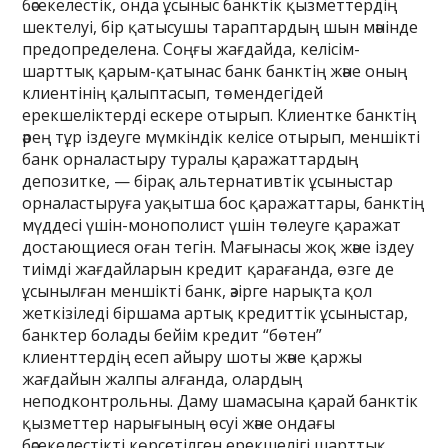
бәсекелестік, онда ұсыныс банктік қызметтердің
шектелуі, бір қатысушы тараптардың шын мәнінде
предопределена. Соңғы жағдайда, келісім-
шарттық қарым-қатынас банк банктің және оның
клиентінің қалыптасып, төмендегідей
ерекшеліктерді ескере отырып. Клиентке банктің
әрең тұр іздеуге мүмкіндік келісе отырып, меншікті
банк орналастыру туралы қаражаттардың
депозитке, — бірақ альтернативтік ұсыныстар
орналастыруға уақытша бос қаражаттары, банктің
мүддесі үшін-монополист үшін төлеуге қаражат
достающиеся оған тегін. Мағынасы жоқ және іздеу
тиімді жағдайларын кредит қарағанда, өзге де
ұсынылған меншікті банк, әзірге нарықта қол
жеткізіледі біршама артық кредиттік ұсыныстар,
банктер болады бейім кредит “бөтен”
клиенттердің есеп айыру шоты және қаржы
жағдайын жалпы алғанда, олардың
неподконтрольны. Даму шамасына қарай банктік
қызметтер нарығының өсуі және ондағы
бәсекелестікті көрсетілген ерекшелігі шарттық