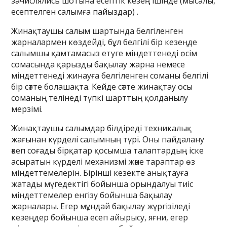
зачислялись шотына есептік кезең ішінде (мысалы,
есептелген салымға пайыздар) .
Жинақтаушы салым шартында белгіленген
жарналармен көздейді, бұл белгілі бір кезеңде
салымшы қамтамасыз етуге міндеттенеді өсім
сомасында қарызды бақылау жарна немесе
міндеттенеді жинауға белгіленген соманы белгілі
бір сәтте болашақта. Кейде сәтте жинақтау осы
соманың телінеді түпкі шарттың қолданылу
мерзімі.
Жинақтаушы салымдар білдіреді техникалық
жағынан күрделі салымның түрі. Оны пайдалану
әкеп соғады бірқатар қосымша талаптардың іске
асыратын күрделі механизмі және тараптар өз
міндеттемелерін. Бірінші кезекте анықтауға
жатады мүгедектігі бойынша орындалуы тиіс
міндеттемелер енгізу бойынша бақылау
жарналары. Егер мұндай бақылау жүргізіледі
кезеңдер бойынша есеп айырысу, яғни, егер