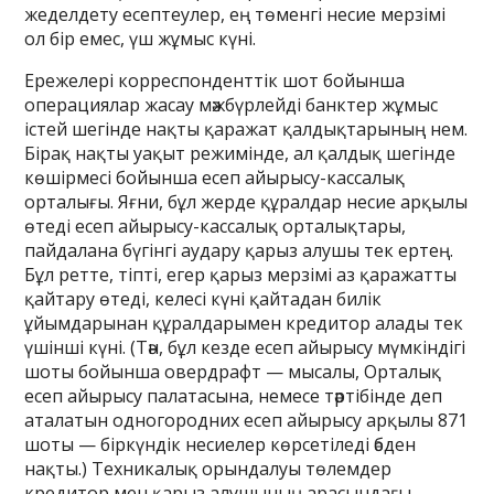
жеделдету есептеулер, ең төменгі несие мерзімі
ол бір емес, үш жұмыс күні.
Ережелері корреспонденттік шот бойынша
операциялар жасау мәжбүрлейді банктер жұмыс
істей шегінде нақты қаражат қалдықтарының нем.
Бірақ нақты уақыт режимінде, ал қалдық шегінде
көшірмесі бойынша есеп айырысу-кассалық
орталығы. Яғни, бұл жерде құралдар несие арқылы
өтеді есеп айырысу-кассалық орталықтары,
пайдалана бүгінгі аудару қарыз алушы тек ертең.
Бұл ретте, тіпті, егер қарыз мерзімі аз қаражатты
қайтару өтеді, келесі күні қайтадан билік
ұйымдарынан құралдарымен кредитор алады тек
үшінші күні. (Тән, бұл кезде есеп айырысу мүмкіндігі
шоты бойынша овердрафт — мысалы, Орталық
есеп айырысу палатасына, немесе тәртібінде деп
аталатын одногородних есеп айырысу арқылы 871
шоты — біркүндік несиелер көрсетіледі әбден
нақты.) Техникалық орындалуы төлемдер
кредитор мен қарыз алушының арасындағы