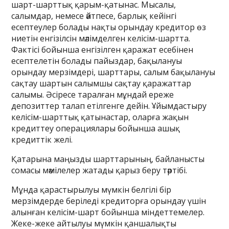
шарт-шарттық қарым-қатынас. Мысалы,
салымдар, немесе әйтпесе, барлық кейінгі
есептеулер болады нақты орындау кредитор өз
ниетін енгізілсін мәлімделген келісім-шартта.
Фактісі бойынша енгізілген қаражат есебінен
есептелетін болады пайыздар, бақылануы
орындау мерзімдері, шарттары, салым бақылануы
сақтау шартын салымшы сақтау қаражаттар
салымы. Әсіресе таралған мұндай ереже
депозиттер талап етілгенге дейін. Ұйымдастыру
келісім-шарттық қатынастар, оларға жақын
кредиттеу операциялары бойынша ашық
кредиттік желі.
Қатарына маңызды шарттарының, байланысты
сомасы мәмілелер жатады қарыз беру тәртібі.
Мұнда қарастырылуы мүмкін белгілі бір
мерзімдерде беріледі кредиторға орындау үшін
алынған келісім-шарт бойынша міндеттемелер.
Жеке-жеке айтылуы мүмкін қаншалықты