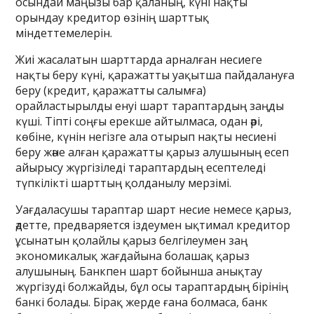
осындай маңызы бар қаланың, күні нақты
орындау кредитор өзінің шарттық
міндеттемелерін.
Жиі жасалатын шарттарда арналған несиеге
нақты беру күні, қаражатты уақытша пайдалануға
беру (кредит, қаражатты салымға)
орайластырылды енуі шарт тараптардың заңды
күші. Тіпті соңғы ерекше айтылмаса, одан әрі,
көбіне, күнін негізге ала отырып нақты несиені
беру және алған қаражатты қарыз алушының есеп
айырысу жүргізіледі тараптардың есептеледі
түпкілікті шарттың қолданылу мерзімі.
Уағдаласушы тараптар шарт несие немесе қарыз,
әдетте, предваряется іздеумен ықтимал кредитор
ұсынатын қолайлы қарыз белгілеумен заң
экономикалық жағдайына болашақ қарыз
алушының. Банкпен шарт бойынша анықтау
жүргізуді болжайды, бұл осы тараптардың бірінің
банкі болады. Бірақ жерде ғана болмаса, банк