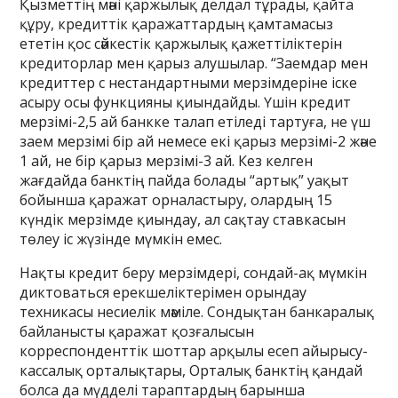
Қызметтің мәні қаржылық делдал тұрады, қайта
құру, кредиттік қаражаттардың қамтамасыз
ететін қос сәйкестік қаржылық қажеттіліктерін
кредиторлар мен қарыз алушылар. “Заемдар мен
кредиттер с нестандартными мерзімдеріне іске
асыру осы функцияны қиындайды. Үшін кредит
мерзімі-2,5 ай банкке талап етіледі тартуға, не үш
заем мерзімі бір ай немесе екі қарыз мерзімі-2 және
1 ай, не бір қарыз мерзімі-3 ай. Кез келген
жағдайда банктің пайда болады “артық” уақыт
бойынша қаражат орналастыру, олардың 15
күндік мерзімде қиындау, ал сақтау ставкасын
төлеу іс жүзінде мүмкін емес.
Нақты кредит беру мерзімдері, сондай-ақ мүмкін
диктоваться ерекшеліктерімен орындау
техникасы несиелік мәміле. Сондықтан банкаралық
байланысты қаражат қозғалысын
корреспонденттік шоттар арқылы есеп айырысу-
кассалық орталықтары, Орталық банктің қандай
болса да мүдделі тараптардың барынша