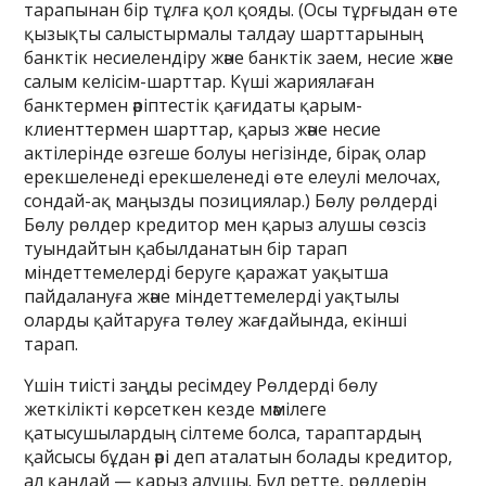
тарапынан бір тұлға қол қояды. (Осы тұрғыдан өте
қызықты салыстырмалы талдау шарттарының
банктік несиелендіру және банктік заем, несие және
салым келісім-шарттар. Күші жариялаған
банктермен әріптестік қағидаты қарым-
клиенттермен шарттар, қарыз және несие
актілерінде өзгеше болуы негізінде, бірақ олар
ерекшеленеді ерекшеленеді өте елеулі мелочах,
сондай-ақ маңызды позициялар.) Бөлу рөлдерді
Бөлу рөлдер кредитор мен қарыз алушы сөзсіз
туындайтын қабылданатын бір тарап
міндеттемелерді беруге қаражат уақытша
пайдалануға және міндеттемелерді уақтылы
оларды қайтаруға төлеу жағдайында, екінші
тарап.
Үшін тиісті заңды ресімдеу Рөлдерді бөлу
жеткілікті көрсеткен кезде мәмілеге
қатысушылардың сілтеме болса, тараптардың
қайсысы бұдан әрі деп аталатын болады кредитор,
ал қандай — қарыз алушы. Бұл ретте, рөлдерін