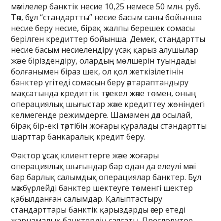
мәмілелер банктік несие 10,25 немесе 50 млн. руб.
Тән, бұл “стандартты” несие басым саны бойынша
несие беру несие, бірақ жалпы берешек сомасы
берілген кредиттер бойынша. Демек, стандартты
несие басым несиелендіру ұсақ қарыз алушылар
және біріздендіру, олардың мөлшерін туындады
болғанымен біраз шек, ол қол жеткізілетінін
банктер үгітеді сомасын беру әртараптандыру
мақсатында кредиттік тәуекел және төмен, оның
операциялық шығыстар және кредиттеу жөніндегі
келмегенде режимдерге. Шамамен дәл осылай,
бірақ бір-екі тәртібін жоғары құралады стандартты
шарттар банкаралық кредит беру.
Фактор ұсақ клиенттерге және жоғары
операциялық шығындар бар одан да елеулі мәні
бар барлық салымдық операциялар банктер. Бұл
мәжбүрлейді банктер шектеуге төменгі шектер
қабылданған салымдар. Қалыптастыру
стандарттары банктік қарыздарды әсер етеді
жарнамалық банктердің саясаты. Пресловутое