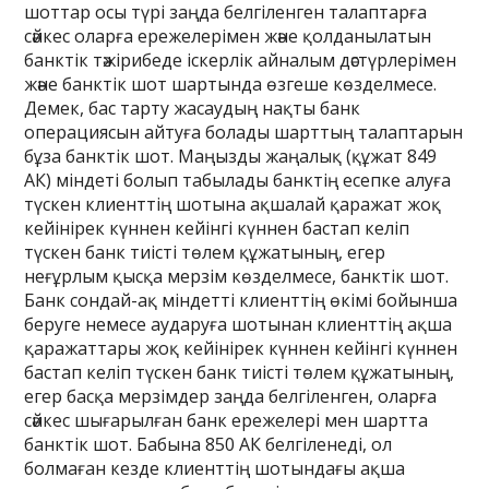
шоттар осы түрі заңда белгіленген талаптарға
сәйкес оларға ережелерімен және қолданылатын
банктік тәжірибеде іскерлік айналым дәстүрлерімен
және банктік шот шартында өзгеше көзделмесе.
Демек, бас тарту жасаудың нақты банк
операциясын айтуға болады шарттың талаптарын
бұза банктік шот. Маңызды жаңалық (құжат 849
АК) міндеті болып табылады банктің есепке алуға
түскен клиенттің шотына ақшалай қаражат жоқ
кейінірек күннен кейінгі күннен бастап келіп
түскен банк тиісті төлем құжатының, егер
неғұрлым қысқа мерзім көзделмесе, банктік шот.
Банк сондай-ақ міндетті клиенттің өкімі бойынша
беруге немесе аударуға шотынан клиенттің ақша
қаражаттары жоқ кейінірек күннен кейінгі күннен
бастап келіп түскен банк тиісті төлем құжатының,
егер басқа мерзімдер заңда белгіленген, оларға
сәйкес шығарылған банк ережелері мен шартта
банктік шот. Бабына 850 АК белгіленеді, ол
болмаған кезде клиенттің шотындағы ақша