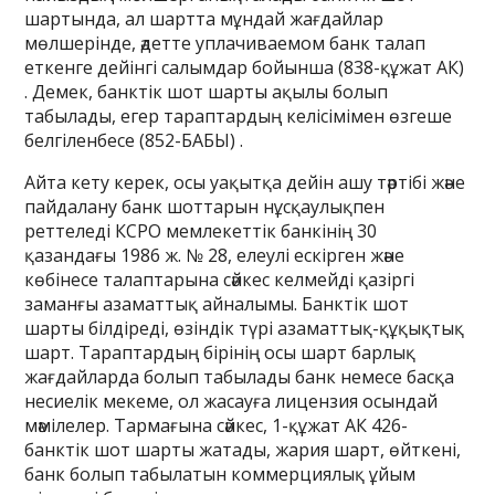
шартында, ал шартта мұндай жағдайлар
мөлшерінде, әдетте уплачиваемом банк талап
еткенге дейінгі салымдар бойынша (838-құжат АК)
. Демек, банктік шот шарты ақылы болып
табылады, егер тараптардың келісімімен өзгеше
белгіленбесе (852-БАБЫ) .
Айта кету керек, осы уақытқа дейін ашу тәртібі және
пайдалану банк шоттарын нұсқаулықпен
реттеледі КСРО мемлекеттік банкінің 30
қазандағы 1986 ж. № 28, елеулі ескірген және
көбінесе талаптарына сәйкес келмейді қазіргі
заманғы азаматтық айналымы. Банктік шот
шарты білдіреді, өзіндік түрі азаматтық-құқықтық
шарт. Тараптардың бірінің осы шарт барлық
жағдайларда болып табылады банк немесе басқа
несиелік мекеме, ол жасауға лицензия осындай
мәмілелер. Тармағына сәйкес, 1-құжат АК 426-
банктік шот шарты жатады, жария шарт, өйткені,
банк болып табылатын коммерциялық ұйым