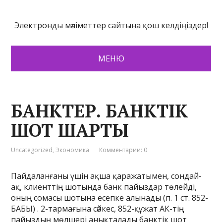
Электронды мәліметтер сайтына қош келдіңіздер!
МЕНЮ
БАНКТЕР. БАНКТІК
ШОТ ШАРТЫ
Uncategorized
,
Экономика
Комментарии: 0
Пайдаланғаны үшін ақша қаражатымен, сондай-
ақ, клиенттің шотында банк пайыздар төлейді,
оның сомасы шотына есепке алынады (п. 1 ст. 852-
БАБЫ) . 2-тармағына сәйкес, 852-құжат АК-тің
пайыздың мөлшері анықталады банктік шот