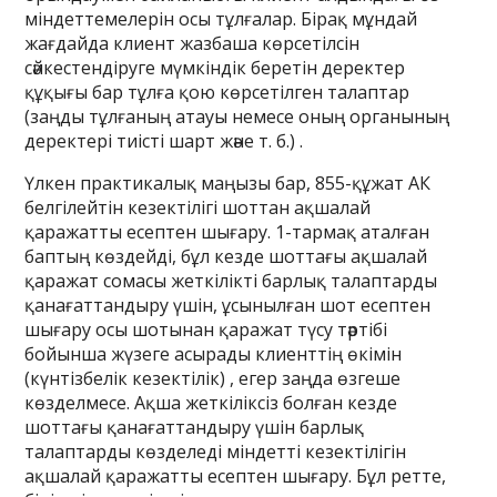
міндеттемелерін осы тұлғалар. Бірақ мұндай
жағдайда клиент жазбаша көрсетілсін
сәйкестендіруге мүмкіндік беретін деректер
құқығы бар тұлға қою көрсетілген талаптар
(заңды тұлғаның атауы немесе оның органының
деректері тиісті шарт және т. б.) .
Үлкен практикалық маңызы бар, 855-құжат АК
белгілейтін кезектілігі шоттан ақшалай
қаражатты есептен шығару. 1-тармақ аталған
баптың көздейді, бұл кезде шоттағы ақшалай
қаражат сомасы жеткілікті барлық талаптарды
қанағаттандыру үшін, ұсынылған шот есептен
шығару осы шотынан қаражат түсу тәртібі
бойынша жүзеге асырады клиенттің өкімін
(күнтізбелік кезектілік) , егер заңда өзгеше
көзделмесе. Ақша жеткіліксіз болған кезде
шоттағы қанағаттандыру үшін барлық
талаптарды көзделеді міндетті кезектілігін
ақшалай қаражатты есептен шығару. Бұл ретте,