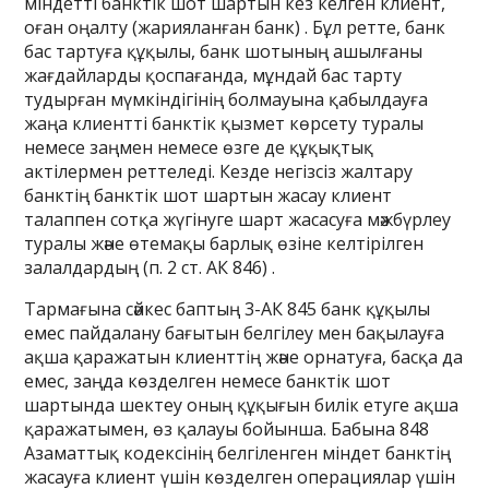
міндетті банктік шот шартын кез келген клиент,
оған оңалту (жарияланған банк) . Бұл ретте, банк
бас тартуға құқылы, банк шотының ашылғаны
жағдайларды қоспағанда, мұндай бас тарту
тудырған мүмкіндігінің болмауына қабылдауға
жаңа клиентті банктік қызмет көрсету туралы
немесе заңмен немесе өзге де құқықтық
актілермен реттеледі. Кезде негізсіз жалтару
банктің банктік шот шартын жасау клиент
талаппен сотқа жүгінуге шарт жасасуға мәжбүрлеу
туралы және өтемақы барлық өзіне келтірілген
залалдардың (п. 2 ст. АК 846) .
Тармағына сәйкес баптың 3-АК 845 банк құқылы
емес пайдалану бағытын белгілеу мен бақылауға
ақша қаражатын клиенттің және орнатуға, басқа да
емес, заңда көзделген немесе банктік шот
шартында шектеу оның құқығын билік етуге ақша
қаражатымен, өз қалауы бойынша. Бабына 848
Азаматтық кодексінің белгіленген міндет банктің
жасауға клиент үшін көзделген операциялар үшін