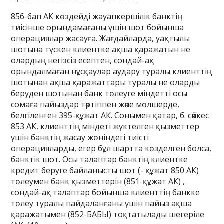
856-бап АК көздейді жауапкершілік банктің
тиісінше орындамағаны үшін шот бойынша
операциялар жасауға. Жағдайларда, уақтылы
шотына түскен клиентке ақша қаражатын не
олардың негізсіз есептен, сондай-ақ
орындалмаған нұсқаулар аудару туралы клиенттің
шотынан ақша қаражаттары туралы не оларды
беруден шотынан банк төлеуге міндетті осы
сомаға пайыздар тәртіппен және мөлшерде,
белгіленген 395-құжат АК. Сонымен қатар, б. сәйкес
853 АК, клиенттің міндеті жүктелген қызметтер
үшін банктің жасау жөніндегі тиісті
операцияларды, егер бұл шартта көзделген болса,
банктік шот. Осы талаптар банктің клиентке
кредит беруге байланысты шот (- құжат 850 АК)
төлеумен банк қызметтерін (851-құжат АК) ,
сондай-ақ талаптар бойынша клиенттің банкке
төлеу туралы пайдаланғаны үшін пайыз ақша
қаражатымен (852-БАБЫ) тоқтатылады шегеріле