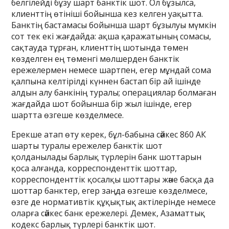
белгілейді бұзу шарт банктік шот. Ол бұзылса,
клиенттің өтініші бойынша кез келген уақытта.
Банктің бастамасы бойынша шарт бұзылуы мүмкін
сот тек екі жағдайда: ақша қаражатының сомасы,
сақтауда тұрған, клиенттің шотында төмен
көзделген ең төменгі мөлшерден банктік
ережелермен немесе шартпен, егер мұндай сома
қалпына келтірілді күннен бастап бір ай ішінде
алдын алу банкінің туралы; операциялар болмаған
жағдайда шот бойынша бір жыл ішінде, егер
шартта өзгеше көзделмесе.
Ерекше атап өту керек, бұл-бабына сәйкес 860 АК
шарты туралы ережелер банктік шот
қолданылады барлық түрлерін банк шоттарын
қоса алғанда, корреспонденттік шоттар,
корреспонденттік қосалқы шоттары және басқа да
шоттар банктер, егер заңда өзгеше көзделмесе,
өзге де нормативтік құқықтық актілерінде немесе
оларға сәйкес банк ережелері. Демек, Азаматтық
кодекс барлық түрлері банктік шот.