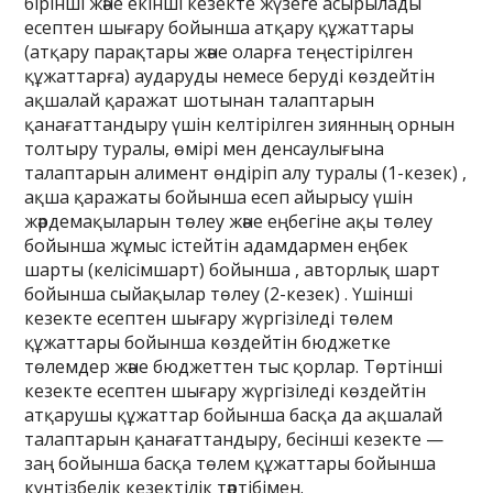
бірінші және екінші кезекте жүзеге асырылады
есептен шығару бойынша атқару құжаттары
(атқару парақтары және оларға теңестірілген
құжаттарға) аударуды немесе беруді көздейтін
ақшалай қаражат шотынан талаптарын
қанағаттандыру үшін келтірілген зиянның орнын
толтыру туралы, өмірі мен денсаулығына
талаптарын алимент өндіріп алу туралы (1-кезек) ,
ақша қаражаты бойынша есеп айырысу үшін
жәрдемақыларын төлеу және еңбегіне ақы төлеу
бойынша жұмыс істейтін адамдармен еңбек
шарты (келісімшарт) бойынша , авторлық шарт
бойынша сыйақылар төлеу (2-кезек) . Үшінші
кезекте есептен шығару жүргізіледі төлем
құжаттары бойынша көздейтін бюджетке
төлемдер және бюджеттен тыс қорлар. Төртінші
кезекте есептен шығару жүргізіледі көздейтін
атқарушы құжаттар бойынша басқа да ақшалай
талаптарын қанағаттандыру, бесінші кезекте —
заң бойынша басқа төлем құжаттары бойынша
күнтізбелік кезектілік тәртібімен.