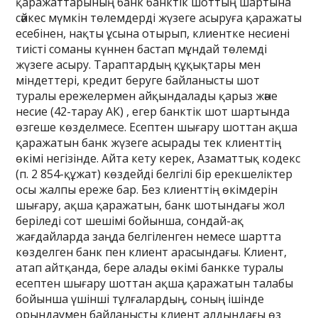
қаражаттарының банк банктік шоттың шартына
сәйкес мүмкін төлемдерді жүзеге асыруға қаражаты
есебінен, нақты ұсына отырып, клиентке несиені
тиісті соманы күннен бастап мұндай төлемді
жүзеге асыру. Тараптардың құқықтары мен
міндеттері, кредит беруге байланысты шот
туралы ережелермен айқындалады қарыз және
несие (42-тарау АК) , егер банктік шот шартында
өзгеше көзделмесе. Есептен шығару шоттан ақша
қаражатын банк жүзеге асырады тек клиенттің
өкімі негізінде. Айта кету керек, Азаматтық кодекс
(п. 2 854-құжат) көздейді белгілі бір ерекшеліктер
осы жалпы ереже бар. Без клиенттің өкімдерін
шығару, ақша қаражатын, банк шотындағы жол
беріледі сот шешімі бойынша, сондай-ақ
жағдайларда заңда белгіленген немесе шартта
көзделген банк пен клиент арасындағы. Клиент,
атап айтқанда, бере алады өкімі банкке туралы
есептен шығару шоттан ақша қаражатын талабы
бойынша үшінші тұлғалардың, соның ішінде
орындаумен байланысты клиент алдындағы өз