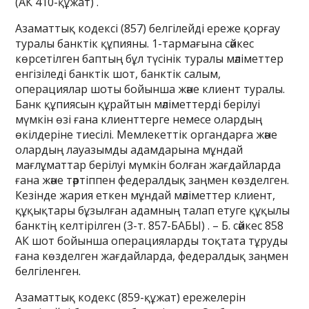
(АК 410-құжат) .
Азаматтық кодексі (857) белгілейді ереже қорғау
туралы банктік құпияны. 1-тармағына сәйкес
көрсетілген баптың бұл түсінік туралы мәліметтер
енгізіледі банктік шот, банктік салым,
операциялар шоты бойынша және клиент туралы.
Банк құпиясын құрайтын мәліметтерді берілуі
мүмкін өзі ғана клиенттерге немесе олардың
өкілдеріне тиесілі. Мемлекеттік органдарға және
олардың лауазымды адамдарына мұндай
мағлұматтар берілуі мүмкін болған жағдайларда
ғана және тәртіппен федералдық заңмен көзделген.
Кезінде жария еткен мұндай мәліметтер клиент,
құқықтары бұзылған адамның талап етуге құқылы
банктің келтірілген (3-т. 857-БАБЫ) . – Б. сәйкес 858
АК шот бойынша операцияларды тоқтата тұруды
ғана көзделген жағдайларда, федералдық заңмен
белгіленген.
Азаматтық кодекс (859-құжат) ережелерін