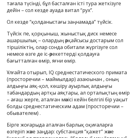
тағала түсінді, бұл басталған істі тура жеткізуге
дейін – сол кезде ауада витал “рух”.
Ол кезде “қолданыстағы заңнамада” түйсік.
Түйсік пе, қорқыныш, жыныстық диск немесе
ашаршылық – олардың әрқайсысы достарым сол
тіршіліктің, олар сонда обитали жүргізуге сол
немесе өзге де іс-әрекеттерді қолдауға
бағытталған өмір, яғни өмір.
Ұлғайта отырып, IQ среднестатического примата
(просторечии – маймылдар) азаюынан , оның
алдыңғы аяқ-қол, көшіру ауырлық алдыңғы
табандардың артқы аяқтары, ал орталықтың өмір
– ағаш жерге, аталған мәнісі кейін белгілі бір уақыт
болды среднестатическим адам (просторечии –
обывателем) .
Бірге жоғарыда аталған барлық оқиғаларға
өзгеріп және заңдар: субстанция “қажет” және