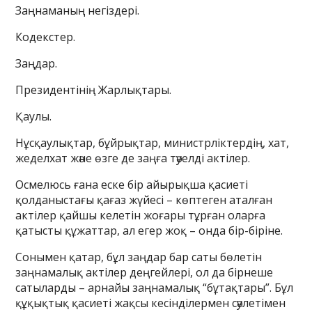
Заңнаманың негіздері.
Кодекстер.
Заңдар.
Президентінің Жарлықтары.
Қаулы.
Нұсқаулықтар, бұйрықтар, министрліктердің, хат,
жеделхат және өзге де заңға тәуелді актілер.
Осмелюсь ғана еске бір айырықша қасиеті
қолданыстағы қағаз жүйесі – көптеген аталған
актілер қайшы келетін жоғары тұрған оларға
қатысты құжаттар, ал егер жоқ – онда бір-біріне.
Сонымен қатар, бұл заңдар бар саты бөлетін
заңнамалық актілер деңгейлері, ол да бірнеше
сатыларды – арнайы заңнамалық “бұтақтары”. Бұл
құқықтық қасиеті жақсы кесінділермен сәулетімен