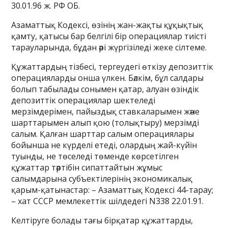
30.01.96 ж. РФ ОБ.
Азаматтық Кодексі, өзінің жан-жақты құқықтық
қамту, қатысы бар белгілі бір операциялар тиісті
тарауларында, бұдан әрі жүргізіледі жеке сілтеме.
Құжаттардың тізбесі, тергеудегі өткізу депозиттік
операцияларды онша үлкен. Бәлкім, бұл салдары
болып табылады сонымен қатар, алуан өзіндік
депозиттік операциялар шектеледі
мерзімдерімен, пайыздық ставкаларымен және
шарттарымен алып қою (толықтыру) мерзімді
салым. Қалған шарттар салым операциялары
бойынша не күрделі етеді, олардың жай-күйін
туынды, не төселеді төменде көрсетілген
құжаттар тәртібін сипаттайтын жұмыс
салымдарына субъектілерінің экономикалық
қарым-қатынастар: – Азаматтық Кодексі 44-тарау;
– хат СССР мемлекеттік шілдедегі N338 22.01.91.
Келтіруге болады тағы бірқатар құжаттарды,