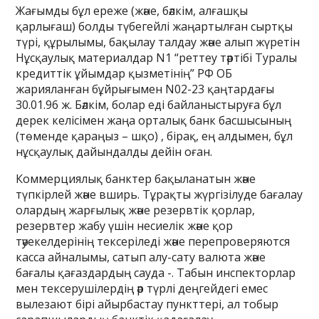
Жағымды бұл ереже (және, бәлкім, алғашқы
қарлығаш) болды түбегейлі жаңартылған сыртқы
түрі, құрылымы, бақылау талдау және алып жүретін
Нұсқаулық материалдар N1 “реттеу тәртібі Туралы
кредиттік ұйымдар қызметінің” РФ ОБ
жарияланған бұйрығымен N02-23 қаңтардағы
30.01.96 ж. Бәлкім, болар еді байланыстыруға бұл
дерек келісімен жаңа орталық банк басшысының
(төменде қараңыз – шқо) , бірақ, ең алдымен, бұл
нұсқаулық дайындалды дейін оған.
Коммерциялық банктер бақыланатын және
түпкірлей және вширь. Тұрақты жүргізілуде бағалау
олардың жарғылық және резервтік қорлар,
резервтер жабу үшін несиелік және қор
тәуекелдерінің тексеріледі және перепроверяются
касса айналымы, сатып алу-сату валюта және
бағалы қағаздардың сауда -. Табын инспекторлар
мен тексерушілердің әр түрлі деңгейдегі емес
вылезают бірі айырбастау пункттері, ал тобыр