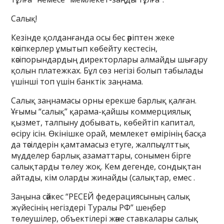
Салық!
Кезінде қолданғанда осы бес әріптен жеке
кәсіпкерлер ұмытып көбейту кестесін,
кәсіпорындардың директорлары алмайды шығару
қолын платежках. Бұл сөз негізі болып табылады
үшінші топ үшін банктік заңнама.
Салық заңнамасы орны ерекше барлық қалған.
Ұғымы “салық” қарама-қайшы коммерциялық
қызмет, талпыну добывать, көбейтіп капитал,
өсіру ісін. Өкінішке орай, мемлекет өмірінің басқа
да тәсілдерін қамтамасыз етуге, жалпыұлттық
мүдделер барлық азаматтары, сонымен бірге
салықтарды төлеу жоқ. Кем дегенде, сондықтан
айтады, кім оларды жинайды (салықтар, емес .
Заңына сәйкес “РЕСЕЙ федерациясының салық
жүйесінің негіздері Туралы РФ” шеңбер
төлеушілер, объектілері және ставкалары салық