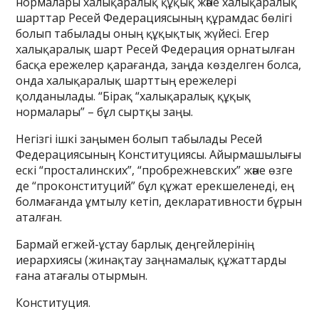
нормалары халықаралық құқық және халықаралық
шарттар Ресей Федерациясының құрамдас бөлігі
болып табылады оның құқықтық жүйесі. Егер
халықаралық шарт Ресей Федерация орнатылған
басқа ережелер қарағанда, заңда көзделген болса,
онда халықаралық шарттың ережелері
қолданылады. “Бірақ “халықаралық құқық
нормалары” – бұл сыртқы заңы.
Негізгі ішкі заңымен болып табылады Ресей
Федерациясының Конституциясы. Айырмашылығы
ескі “просталинских”, “пробрежневских” және өзге
де “проконституций” бұл құжат ерекшеленеді, ең
болмағанда ұмтылу кетіп, декларативности бұрын
аталған.
Бармай егжей-ұстау барлық деңгейлерінің
иерархиясы (жинақтау заңнамалық құжаттарды
ғана атағалы отырмын.
Конституция.