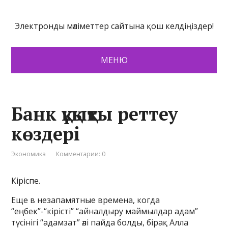
Электронды мәліметтер сайтына қош келдіңіздер!
МЕНЮ
Банк құқықты реттеу
көздері
Экономика
Комментарии: 0
Кіріспе.
Еще в незапамятные времена, когда
“еңбек”-“кірісті” “айналдыру маймылдар адам”
түсінігі “адамзат” әлі пайда болды, бірақ Алла