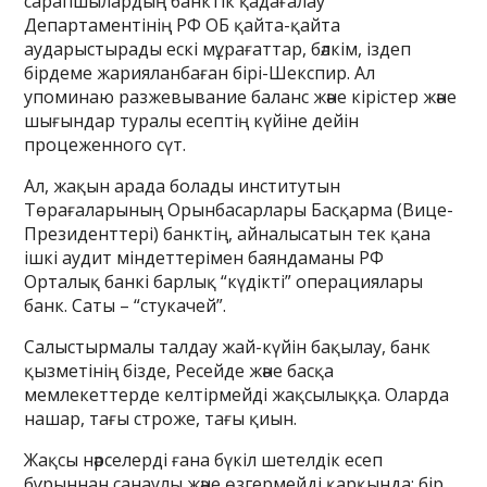
сарапшылардың банктік қадағалау
Департаментінің РФ ОБ қайта-қайта
аударыстырады ескі мұрағаттар, бәлкім, іздеп
бірдеме жарияланбаған бірі-Шекспир. Ал
упоминаю разжевывание баланс және кірістер және
шығындар туралы есептің күйіне дейін
процеженного сүт.
Ал, жақын арада болады институтын
Төрағаларының Орынбасарлары Басқарма (Вице-
Президенттері) банктің, айналысатын тек қана
ішкі аудит міндеттерімен баяндаманы РФ
Орталық банкі барлық “күдікті” операциялары
банк. Саты – “стукачей”.
Салыстырмалы талдау жай-күйін бақылау, банк
қызметінің бізде, Ресейде және басқа
мемлекеттерде келтірмейді жақсылыққа. Оларда
нашар, тағы строже, тағы қиын.
Жақсы нәрселерді ғана бүкіл шетелдік есеп
бұрыннан санаулы және өзгермейді қарқында: бір