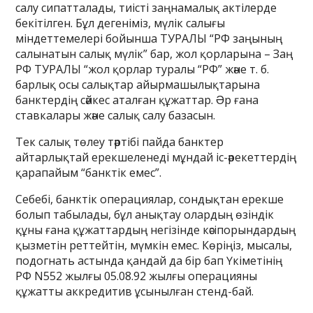
салу сипатталады, тиісті заңнамалық актілерде
бекітілген. Бұл дегеніміз, мүлік салығы
міндеттемелері бойынша ТУРАЛЫ “РФ заңының
салынатын салық мүлік” бар, жол қорларына – Заң
РФ ТУРАЛЫ “жол қорлар туралы “РФ” және т. б.
барлық осы салықтар айырмашылықтарына
банктердің сәйкес аталған құжаттар. Əр ғана
ставкалары және салық салу базасын.
Тек салық төлеу тәртібі пайда банктер
айтарлықтай ерекшеленеді мұндай іс-әрекеттердің
қарапайым “банктік емес”.
Себебі, банктік операциялар, сондықтан ерекше
болып табылады, бұл анықтау олардың өзіндік
құны ғана құжаттардың негізінде кәсіпорындардың
қызметін реттейтін, мүмкін емес. Көріңіз, мысалы,
подогнать астында қандай да бір бап Үкіметінің
РФ N552 жылғы 05.08.92 жылғы операцияны
құжатты аккредитив ұсынылған стенд-бай.