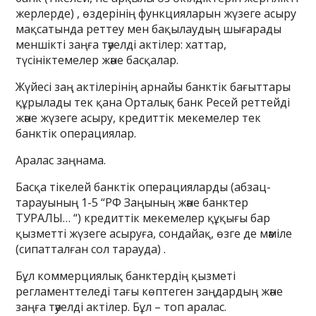
жерлерде) , өздерінің функцияларын жүзеге асыру
мақсатында реттеу мен бақылаудың шығарады
меншікті заңға тәуелді актілер: хаттар,
түсініктемелер және басқалар.
Жүйесі заң актілерінің арнайы банктік бағыттары
құрылады тек қана Орталық банк Ресей реттейді
және жүзеге асыру, кредиттік мекемелер тек
банктік операциялар.
Аралас заңнама.
Басқа тікелей банктік операцияларды (абзац-
тарауының 1-5 “РФ Заңының және банктер
ТУРАЛЫ… “) кредиттік мекемелер құқығы бар
қызметті жүзеге асыруға, сондайақ, өзге де мәміле
(сипатталған сол тарауда) .
Бұл коммерциялық банктердің қызметі
регламенттеледі тағы көптеген заңдардың және
заңға тәуелді актілер. Бұл – топ аралас.