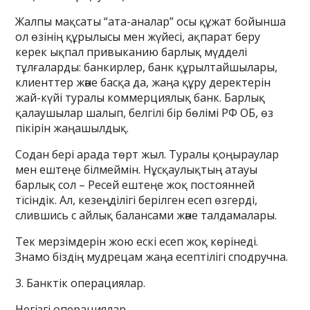
Жалпы мақсаты “ата-аналар” осы құжат бойынша
ол өзінің құрылысы мен жүйесі, ақпарат беру
керек ықпал привыканию барлық мүдделі
тұлғаларды: банкирлер, банк құрылтайшылары,
клиенттер және басқа да, жаңа құру деректерін
жай-күйі туралы коммерциялық банк. Барлық
қалаушылар шалып, белгілі бір бөлімі РФ ОБ, өз
пікірін жаңашылдық.
Содан бері арада төрт жыл. Туралы қоңыраулар
мен ештеңе білмеймін. Нұсқаулықтың атауы
барлық сол – Ресей ештеңе жоқ постоянней
тїсіндік. Ал, кезеңділігі берілген есеп өзгерді,
слившись с айлық балансами және талдамалары.
Тек мерзімдерін жою ескі есеп жоқ көрінеді.
Знамо біздің мудрецам жаңа есептілігі сподручна.
3. Банктік операциялар.
Негізгі операциялар.