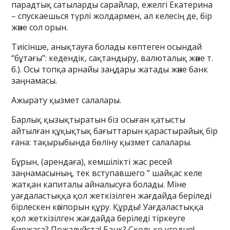
парадтық сатыларды сарайлар, ежелгі Екатерина
– спускаешься түрлі жолдармен, ал келесің де, бір
және сол орын.
Тиісінше, анықтауға болады көптеген осындай
“бұтағы”: кедендік, сақтандыру, валюталық және т.
б.). Осы топқа арнайы заңдары жатады және банк
заңнамасы.
Ажырату қызмет салалары.
Барлық қызықтыратын біз осыған қатысты
айтылған құқықтық бағыттарын қарастырайық бір
ғана: тақырыбында бөліну қызмет салалары.
Бұрын, (арендаға), кемшілікті жас ресей
заңнамасының, тек вступавшего ” шайқас келе
жатқан капиталы айналысуға болады. Міне
уағдаластыққа қол жеткізілген жағдайда беріледі
бірлескен кәсіпорын құру. Құрды! Уағдаластыққа
қол жеткізілген жағдайда беріледі тіркеуге
биржаға? Пожалуйста! Банк? Сколько угодно!