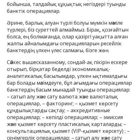
бойынша, талдайық құқықтық негіздері туынды
банктік операциялар.
Әрине, барлық алуан түрлі болуы мүмкін мәміле
түрлері, біз суреттей алмаймыз. Бірақ, қозғайтын
болса, ең болмағанда, олар қазіргі уақытта алған
жалпы айналымдағы операцияларын ресейлік
банктердің үлкен үлес салмағы, бізге жөн.
Сәйкес вышесказанному, сондай-ақ пікірін ескере
отырып, бірқатар беделді экономикалық-
аналитикалық басылымдар, үлкен ықтималдығы
бар болады мәлімдеуге, бұл ағымдағы операциялар
банктердің басым мынадай туынды операциялар:
– сатып алу және сату валюта және валюталық
операциялар, – факторинг; – қызмет көрсету
құндылықтарды сақтау; – аккредитивные
операциялар; – кепілді операциялар; – эмиссия
және қызмет көрсету пластикалық карталарды; –
консультациялық қызмет (VIP-қызмет көрсету) ; –
сенімгерлік операциялар; – сатып алу және сату