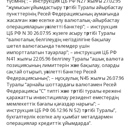
түсімнің”; – инструкция ЦБ РФ N27 жылғы 27.02.95
“жұмысын ұйымдастыру тәртібі Туралы айырбастау
пункттерінің Ресей Федерациясының аумағында
жасалған және есепке алу валюталық-айырбастау
операцияларын уәкілетті банктер”; – инструкция
ЦБ РФ N 30 26.07.95 жүзеге асыру тәртібі Туралы
“валюталық белгілеудің негізділігіне бақылау
шетел валютасында төлемдер үшін
импортталатын тауарлар”; – инструкция ЦБ РФ
N41 жылғы 22.05.96 белгілеу Туралы “ашық валюта
позициясының лимиттерін және бақылау, оларды
сақтай отырып, уәкілетті банктер Ресей
Федерациясының”; – нұсқаулық N45 жылғы 26.07.96
Туралы “арнайы шоттардағы валютамен Ресей
Федерациясы “С” типті және тәртібі туралы ережені
қаражатты инвестициялау резидент еместердің
мемлекеттік бағалы қағаздар нарығы”; –
инструкция ЦБ РФ 06.12.96 N 52) тәртібі Туралы”,
бухгалтерлік есепке алу қымбат металдармен
операциялар кредиттік ұйымдарда”.