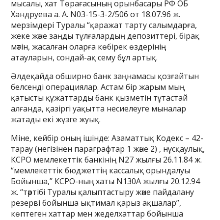
мысалы, хат Төрағасының орынбасары РФ ОБ
Хандруева а. А. N03-15-3-2/506 от 18.07.96 ж.
мерзімдері Туралы “қаражат тарту салымдарға,
жеке және заңды тұлғалардың депозиттері, бірақ
мәтін, жасалған оларға көбірек өздерінің
атауларын, сондай-ақ сему бұл артық.
Әлдеқайда обширно банк заңнамасы қозғайтын
белсенді операциялар. Астам бір жарым мың
қатысты құжаттарды банк қызметін тұтастай
алғанда, қазіргі уақытта несиелеуге мыналар
жатады екі жүзге жуық.
Міне, кейбір оның ішінде: Азаматтық Кодекс – 42-
тарау (негізінен параграфтар 1 және 2) , нұсқаулық,
КСРО мемлекеттік банкінің N27 жылғы 26.11.84 ж.
“мемлекеттік бюджеттің кассалық орындалуы
Бойынша,” КСРО-ның хаты N130А жылғы 20.12.94
ж. “тәртібі Туралы қалыптастыру және пайдалану
резерві бойынша ықтимал қарыз ақшалар”,
көптеген хаттар мен жеделхаттар бойынша