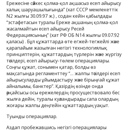
Ережесіне сәйкес қолма-қол ақшасыз есеп айырысу
халық шаруашылығында” (хат СССР мемлекеттік
N2 жылғы 30.09.97 ж.) , содан кейін қабылдады
“эстафетасын туралы Ереже ақшаның қолма-қол
жасалмайтын есеп айырысу Ресей
Федерациясының” (хат РФ ОБ N14 жылғы 09.07.92
қаласы) . Бұл құжаттарда өте егжей-тегжейлі және
қарапайым жазылған негізгі технологиялық
принциптерін, құжаттардың түрлерін және жүргізу
тәсілдері, есеп айырысу-төлем операциялары.
Соңғы құжат, сонымен қатар, болды өз
мақсатында регламенттеу “… жалпы тәсілдері есеп
айырысуларды ұйымдастыру және бірыңғай құжат
айналымы, банктер”. Қазірдің өзінде онда
әрқайсысы осы ережелердің просуществовало бес
жылға дейін, туралы куәландырады сапа олардың
жоғары жалпы деңгейін құжаттардың уақыт.
Туынды операциялар.
Аздап пробежавшись негізгі операциялары