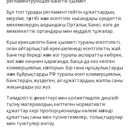
регламентрующих банктік қызмет.
Бұл топ тұрады регламенттейтін құжаттардың
мерзімі, тәртібі және есептілік нысандары кредиттік
мекемелердің алдындағы Орталық Банкі, өзге де
мемлекеттік органдары мен мүдделі тұлғалар.
Күші ерекшелігін банк қызметі туралы есептілікті,
оған айтарлықтай ерекшеленеді есептіліктің жай.
Банктер береді және өзі туралы ақпаратты көбірек,
жиі және кеңінен қарағанда, басқа да кез келген
коммерциялық кәсіпорын. Бір ғана нұсқаулықтарды
және бұйрықтарды РФ туралы есеп коммерциялық
банктердің жүздеген, ал құжаттардың жалпы саны
жақындады үш жүз.
Тиімділігі іс-әрекеттері мен қолжетімділік деңгейі
түсіну материалдың көптеген нормативтік
құжаттар кері пропорционалды көлемі мәтінді
құжаттың саны мен түсініктемелер, толықтырулар
мен түзетулер енгізу.