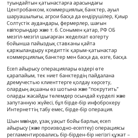
туындайтын қатынастарға арасындағы
Центробанком, коммерциялық банктер, ауыл
шаруашылығы, агрои басқа да өндірушілер, Қиыр
Солтүстік аудандары, фермерлер, шағын
кәсіпорындар және т. б. Сонымен қатар, РФ ОБ
мезгіл-мезгіл шығарған жеделхат өзгерту
бойынша пайыздық ставканы қайта
қаржыландыру кредиттік қарым-қатынастар
коммерциялық банктер мен басқа да, өзге, басқа.
Есеп айырысу операциялары өздері өте
қарапайым, тек ниет банктердің пайдалана
дремучестью клиенттерге қолдау көрсету,
олардың ақшаны өз шотына және “покрутить”
оларды жасайды төлемдер осындай күрделі және
запутанную жүйесі, бұл бірде-бір инфоброкеру
Интернеттің табу емес, бірде-бір операция.
Шын мәнінде, ұзақ уақыт бойы барлық есеп
айырысу (және производно-есептеу) операциясы
регламентировались бір-бірден-бір негізгі құжат –