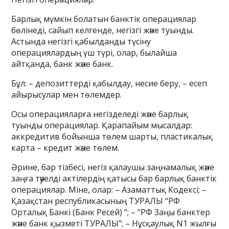
Барлық мүмкін болатын банктік операциялар
бөлінеді, сайып келгенде, негізгі және туынды.
Астында негізгі қабылданды түсіну
операциялардың үш түрі, олар, былайша
айтқанда, банк және банк.
Бұл: – депозиттерді қабылдау, несие беру, – есеп
айырысулар мен төлемдер.
Осы операцияларға негізделеді және барлық
туынды операциялар. Қарапайым мысалдар:
аккредитив бойынша төлем шарты, пластикалық
карта – кредит және төлем.
Әрине, бар тізбесі, негіз қалаушы заңнамалық және
заңға тәуелді актілердің қатысы бар барлық банктік
операциялар. Міне, олар: – Азаматтық Кодексі; –
Қазақстан республикасының ТУРАЛЫ “РФ
Орталық Банкі (Банк Ресей) “; – “РФ Заңы банктер
және банк қызметі ТУРАЛЫ”; – Нұсқаулық N1 жылғы