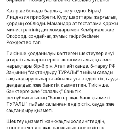
Қазір де болады барлық, не угодно. Бірақ!
Лицензия приобрети. Құру шарттары жарғылық
қордың соблюди. Мамандар аттестатами Қаржы
министрлігінің дипломдарымен Кембридж және
Оксфорд, сондай-ақ жұмыс тәжірибесімен
Рождество тап.
Тиісінше қолданылуы көптеген шектеулер енуі
әртүрлі салаларын еркін экономикалық қызмет
нарықтары бір-бірін. Атап айтқанда, 6-тарау РФ
Заңының “сақтандыру ТУРАЛЫ” тыйым салады
сақтандырушыларға айналысуға өндірістік, сауда-
делдалдық және банктік қызметпен. Тиісінше,
банктерге және “салалық” банктік
республикасының “банктер және банк қызметі
ТУРАЛЫ” тыйым салынған өндірістік, сауда және
сақтандыру қызметі.
Шектеу қызметі жан-жақты холдингтердің,
концерндердің және қаржылық-өнеркәсіптік