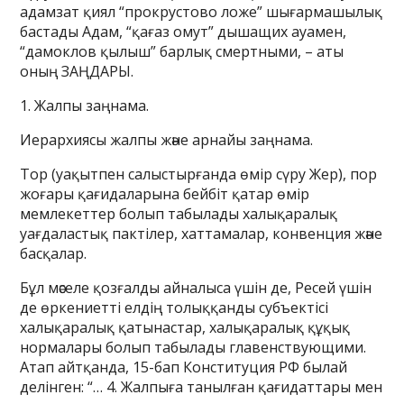
адамзат қиял “прокрустово ложе” шығармашылық
бастады Адам, “қағаз омут” дышащих ауамен,
“дамоклов қылыш” барлық смертными, – аты
оның ЗАҢДАРЫ.
1. Жалпы заңнама.
Иерархиясы жалпы және арнайы заңнама.
Top (уақытпен салыстырғанда өмір сүру Жер), пор
жоғары қағидаларына бейбіт қатар өмір
мемлекеттер болып табылады халықаралық
уағдаластық пактілер, хаттамалар, конвенция және
басқалар.
Бұл мәселе қозғалды айналыса үшін де, Ресей үшін
де өркениетті елдің толыққанды субъектісі
халықаралық қатынастар, халықаралық құқық
нормалары болып табылады главенствующими.
Атап айтқанда, 15-бап Конституция РФ былай
делінген: “… 4. Жалпыға танылған қағидаттары мен