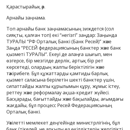
Қарастырайық әр.
Арнайы заңнама.
Топ арнайы банк заңнамасының зиждется (сол
сияқты, қалған топ) екі “негізгі” заңдар: Заңында
ТУРАЛЫ “РФ Орталық Банкі (Банк Ресей)” және
Заңда “РЕСЕЙ федерациясының банктер және банк
қызметі ТУРАЛЫ”. Екеуі де алаңға шығып, мен
өзгерсе, бір мезгілде дерлік, артық бір рет
көрсетеді, олардың жалпы беріктілігін және
тәжірибеге. Бұл құжаттарды қамтиды барлық
қызмет саласына берілетін шекті банктер үшін,
сипаттайды жалпы құрылымын құру, жұмыс істеу,
реттеу және реформалау ақша-кредит жүйесі.
Басқарады, бағыттайды және бақылайды, ағымдағы
жағдайы, бұл процесс Ресей Федерациясының
Орталық банкі.
Уәкілетті мемлекет деңгейінде министрлігінің, бұл
банк (тікелей, не арқылы өз өкілдіктерін жергілікті