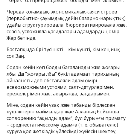
“керек” ол превращалось “болады” мен “аламын”.
Череда қоғамдық-экономикалық-саяси строев
(первобытно-қауымдық дейін базарно-нарықтық)
ұдайы структурировала, бюрократизировала және,
сөзсіз, усложняла қағидалары адамдардың өмір
Жер бетінде.
Бастапқыда бәрі түсінікті – кім күшті, кім кең иық –
сол Заң.
Содан кейін көп болды бағаланады және жоғары
лбы. Дәл “жоғары лбы” бүкіл адамзат тарихының
айналысты деп обставляли адам өмірі
всевозможными устоями, салт-дәстүрлерімен,
ережелерімен және, ақырында, заңдарымен.
Міне, содан кейін ұзақ және табанды бірлескен
күш-жігерін маймылдар және Алланың бойынша
сотворению “ақылды адам”, бұл бұрынғы примату
– среднестатическому адамға (т. е. обывателю)
құруға қол жеткіздік үйлесімді жүйесін шектеу,