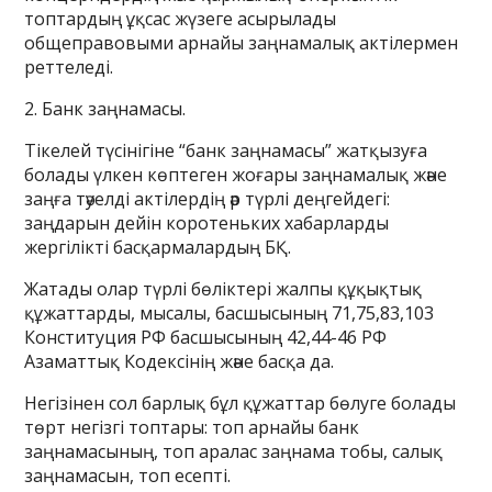
топтардың ұқсас жүзеге асырылады
общеправовыми арнайы заңнамалық актілермен
реттеледі.
2. Банк заңнамасы.
Тікелей түсінігіне “банк заңнамасы” жатқызуға
болады үлкен көптеген жоғары заңнамалық және
заңға тәуелді актілердің әр түрлі деңгейдегі:
заңдарын дейін коротеньких хабарларды
жергілікті басқармалардың БҚ.
Жатады олар түрлі бөліктері жалпы құқықтық
құжаттарды, мысалы, басшысының 71,75,83,103
Конституция РФ басшысының 42,44-46 РФ
Азаматтық Кодексінің және басқа да.
Негізінен сол барлық бұл құжаттар бөлуге болады
төрт негізгі топтары: топ арнайы банк
заңнамасының, топ аралас заңнама тобы, салық
заңнамасын, топ есепті.