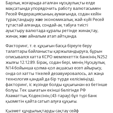
Барлық жоғарыда аталған нұсқаулықты елде
мақсатында упорядочить работу валютасымен
Ресей Федерациясының аумағында, содан кейін
тұрақтандыру және экономикалық жай-күйі Ресей
тұтастай алғанда, сондай-ақ табуға тиісті
ауыстыру валютада құралы ретінде жинақтау,
жинақ және айналым атап айтқанда.
Факторинг, т. е. құқығын басқа біреуге беру
талаптары байланысты қаржыландыруға, бұрын
описывался хатта КСРО мемлекеттік банкінің N252
жылғы 12.12.89. Бірақ, содан бері, менің Нұсқаулық
N14 бойынша қолма-қол ақшасыз есеп айырысу,
онда ол хатты тікелей дезавуировалось, ал жаңа
технология қандай да бір түрде келісіміңізді,
факторинг, іс жүзінде болды құқығынан өз бетінше
болуы. Тек шығатын екінші бөлігінде РФ
Азаматтық Кодексінің (43-тарау) бұл түрі банк
қызметін қайта сатып алуға құқығы.
Қызмет құндылықтарды сақтау сейф