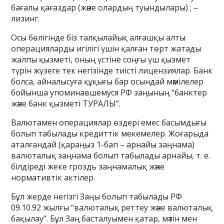
бағалы қағаздар (және олардың туындылары) ; –
лизинг.
Осы бөлігінде біз талқылайық алғашқы алты
операцияларды игілігі үшін қалған төрт жатады
жалпы қызметі, оның үстіне соңғы үш қызмет
түрін жүзеге тек негізінде тиісті лицензиялар. Банк
болса, айналысуға құқығы бар осындай мәмілелер
бойынша упоминавшемуся РФ заңының “банктер
және банк қызметі ТУРАЛЫ”.
Валютамен операциялар өздері емес басымдығы
болып табылады кредиттік мекемелер. Жоғарыда
аталғандай (қараңыз 1-бап – арнайы заңнама)
валюталық заңнама болып табылады арнайы, т. е.
білдіреді жеке гроздь заңнамалық және
нормативтік актілер.
Бұл жерде негізгі Заңы болып табылады РФ
09.10.92 жылғы “валюталық реттеу және валюталық
бақылау”. Бұл Заң басталуымен қатар, мәтін мен