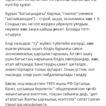
күні бір құжат.
Бұрын “Батысындағы” барлық “гнилое” (немесе
“загнивающее”) – строй, ақша, экономика және т. б.
Сондықтан, не сол жерден үйренуге ұялдым,
неумно және заңға қайшы әрекет. Болады тіпті
отыруға.
Енді көзқарас “ту” жүйесі түбегейлі өзгерді, және
ешкім ұялшақ оқып, біздің бұрынғы саяси-
экономикалық қарсыластарының. Ал сәтті шығу
үшін батыстың нарығына біздің кәсіпорындар, және,
атап айтқанда, банктердің қажет шетелдік
инвесторларға толық ақпарат. Оның үстіне, сол
нысанда, олар үшін пайдаланылады талдау.
Бәлкім, осы мақсатпен 1993 жылы РФ Орталық
банкі, қосымша берілетін ” общепринятом тәртібі
жиынтығына есептілік, тоқсан сайынғы деді, “деп
аталатын Жалпы қаржылық есептілік” сипатталған
Уақытша нұсқаулықта.