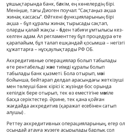
ұяшықтарында банк, бәлкім, ең көнелердің бірі.
Меніңше, тағы Диоген поучал: “Сақтаңыз ақша
жинақ кассасы”. Өйткені функцияларының бірі
ақша – бұл құралы жинақ тырысады сақтап,
оларды қалай жақсы – әбден табиғи ұмтылысы кез-
келген адам. Ал регламенттеу бұл процедура өте
қарапайым, бұл талап ешқандай қосымша – негізгі
құжаттарға – нұсқаулықтарды РФ ОБ.
Аккредитивные операциялар болып табылады
өте рентабельді және тиімді құралы болып
табылады банк қызметі. Бола отырып, мәні
бойынша, бейтарап делдал арасындағы жеткізуші
мен төлеуші банк кірісі іс жүзінде бос орында
кепілдік бере отырып, тек өз еместігіне мәміле
басқа серіктестер. Әрине, тек қана қойған
жағдайда аккредитив (қаражат есебінен сатып
алушы) .
Реттеу аккредитивных операцияларының, егер ол
осындай атауға жүзеге асырылады барлық сол