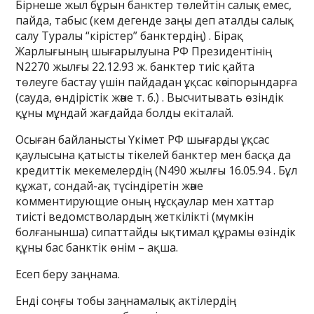
Бірнеше жыл бұрын банктер төлейтін салық емес,
пайда, табыс (кем дегенде заңы деп аталды салық
салу Туралы “кірістер” банктердің) . Бірақ
Жарлығының шығарылуына РФ Президентінің
N2270 жылғы 22.12.93 ж. банктер тиіс қайта
төлеуге бастау үшін пайдадан ұқсас кәсіпорындарға
(сауда, өндірістік және т. б.) . Высчитывать өзіндік
құны мұндай жағдайда болды екіталай.
Осыған байланысты Үкімет РФ шығарды ұқсас
қаулысына қатысты тікелей банктер мен басқа да
кредиттік мекемелердің (N490 жылғы 16.05.94 . Бұл
құжат, сондай-ақ түсіндіретін және
комментирующие оның нұсқаулар мен хаттар
тиісті ведомстволардың жеткілікті (мүмкін
болғанынша) сипаттайды ықтимал құрамы өзіндік
құны бас банктік өнім – ақша.
Есеп беру заңнама.
Енді соңғы тобы заңнамалық актілердің