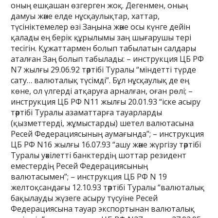
оның ешқашан өзгерген жоқ. Дегенмен, оның
дамуы және елде нұсқаулықтар, хаттар,
түсініктемелер өзі Заңына және осы күнге дейін
қалады ең берік құрылымы заң шығарушы тері
тесігін. Құжаттармен болып табылатын салдары
аталған Заң болып табылады: – инструкция ЦБ РФ
N7 жылғы 29.06.92 тәртібі Туралы “міндетті түрде
сату… валюталық түсімді”. Бұл нұсқаулық де ең
көне, ол үлгерді атқаруға арналған, оған рөлі; –
инструкция ЦБ РФ N11 жылғы 20.01.93 “іске асыру
тәртібі Туралы азаматтарға тауарларды
(қызметтерді, жұмыстарды) шетел валютасына
Ресей Федерациясының аумағында”; – инструкция
ЦБ РФ N16 жылғы 16.07.93 “ашу және жүргізу тәртібі
Туралы уәкілетті банктердің шоттар резидент
еместердің Ресей Федерациясының
валютасымен”; – инструкция ЦБ РФ N 19
желтоқсандағы 12.10.93 тәртібі Туралы “валюталық
бақылауды жүзеге асыру түсуіне Ресей
Федерациясына тауар экспортынан валюталық