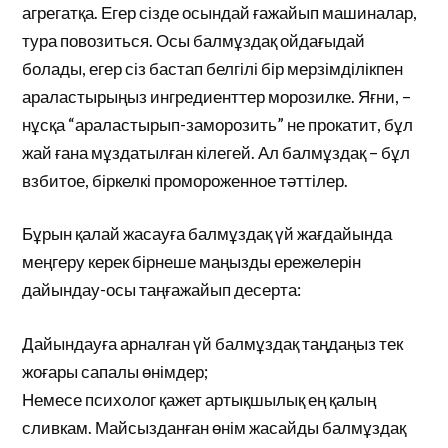
агрегатқа. Егер сізде осындай ғажайып машиналар,
тура повозиться. Осы балмұздақ ойдағыдай
болады, егер сіз бастап белгілі бір мерзімділікпен
араластырыңыз ингредиенттер морозилке. Яғни, –
нұсқа “араластырып-заморозить” не прокатит, бұл
жай ғана мұздатылған кілегей. Ал балмұздақ – бұл
взбитое, біркелкі промороженное тәттілер.
Бұрын қалай жасауға балмұздақ үй жағдайында
меңгеру керек бірнеше маңызды ережелерін
дайындау-осы таңғажайып десерта:
Дайындауға арналған үй балмұздақ таңдаңыз тек
жоғары сапалы өнімдер;
Немесе психолог қажет артықшылық ең қалың
сливкам. Майсызданған өнім жасайды балмұздақ