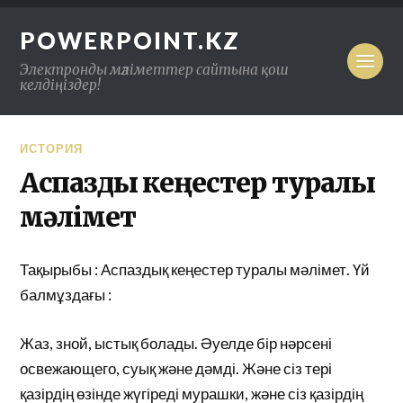
POWERPOINT.KZ
Электронды мәліметтер сайтына қош
келдіңіздер!
ИСТОРИЯ
Аспаздық кеңестер туралы
мәлімет
Тақырыбы : Аспаздық кеңестер туралы мәлімет. Үй
балмұздағы :
Жаз, зной, ыстық болады. Әуелде бір нәрсені
освежающего, суық және дәмді. Және сіз тері
қазірдің өзінде жүгіреді мурашки, және сіз қазірдің