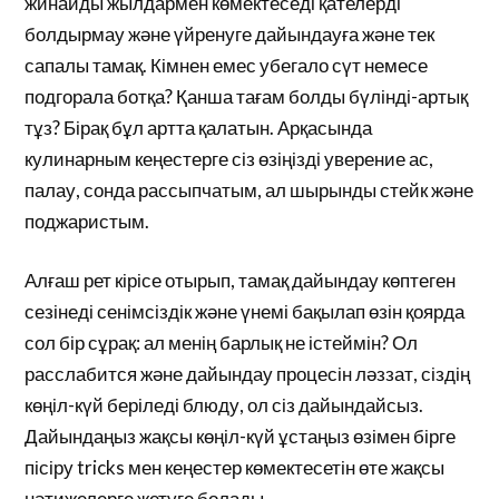
жинайды жылдармен көмектеседі қателерді
болдырмау және үйренуге дайындауға және тек
сапалы тамақ. Кімнен емес убегало сүт немесе
подгорала ботқа? Қанша тағам болды бүлінді-артық
тұз? Бірақ бұл артта қалатын. Арқасында
кулинарным кеңестерге сіз өзіңізді уверение ас,
палау, сонда рассыпчатым, ал шырынды стейк және
поджаристым.
Алғаш рет кірісе отырып, тамақ дайындау көптеген
сезінеді сенімсіздік және үнемі бақылап өзін қоярда
сол бір сұрақ: ал менің барлық не істеймін? Ол
расслабится және дайындау процесін ләззат, сіздің
көңіл-күй беріледі блюду, ол сіз дайындайсыз.
Дайындаңыз жақсы көңіл-күй ұстаңыз өзімен бірге
пісіру tricks мен кеңестер көмектесетін өте жақсы
нәтижелерге жетуге болады.