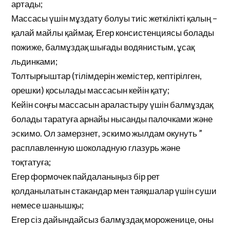
артады;
Массасы үшін мұздату болуы тиіс жеткілікті қалың –
қалай майлы қаймақ. Егер консистенциясы болады
пожиже, балмұздақ шығады водянистым, ұсақ
льдинками;
Толтырғыштар (тілімдерін жемістер, кептірілген,
орешки) қосылады массасын кейін қату;
Кейін соңғы массасын араластыру үшін балмұздақ
болады таратуға арнайы нысанды палочками және
эскимо. Ол замерзнет, эскимо жылдам окунуть ”
расплавленную шоколадную глазурь және
тоқтатуға;
Егер формочек пайдаланыңыз бір рет
қолданылатын стакандар мен таяқшалар үшін суши
немесе шанышқы;
Егер сіз дайындайсыз балмұздақ мороженице, оны