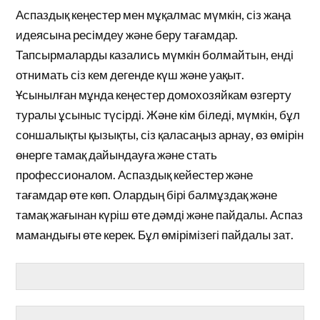
Аспаздық кеңестер мен мұқалмас мүмкін, сіз жаңа
идеясына ресімдеу және беру тағамдар.
Тапсырмаларды казались мүмкін болмайтын, енді
отнимать сіз кем дегенде күш және уақыт.
Ұсынылған мұнда кеңестер домохозяйкам өзгерту
туралы ұсыныс түсірді. Және кім біледі, мүмкін, бұл
соншалықты қызықты, сіз қаласаңыз арнау, өз өмірін
өнерге тамақ дайындауға және стать
профессионалом. Аспаздық кейестер және
тағамдар өте көп. Олардың бірі балмұздақ және
тамақ жағынан күріш өте дәмді және пайдалы. Аспаз
мамандығы өте керек. Бұл өмірімізегі пайдалы зат.