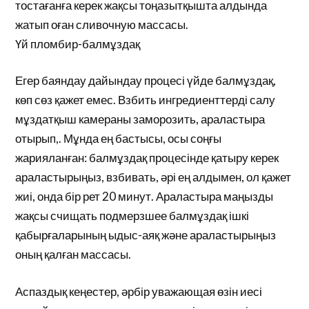
тостағанға керек жақсы тоңазытқышта алдында
жатып оған сливочную массасы.
Үй пломбир-балмұздақ
Егер баяндау дайындау процесі үйде балмұздақ,
көп сөз қажет емес. Взбить ингредиенттерді салу
мұздатқыш камераны заморозить, араластыра
отырып,. Мұнда ең бастысы, осы соңғы
жарияланған: балмұздақ процесінде қатыру керек
араластырыңыз, взбивать, әрі ең алдымен, ол қажет
жиі, онда бір рет 20 минут. Араластыра маңызды
жақсы счищать подмерзшее балмұздақ ішкі
қабырғаларының ыдыс-аяқ және араластырыңыз
оның қалған массасы.
Аспаздық кеңестер, әрбір уважающая өзін иесі