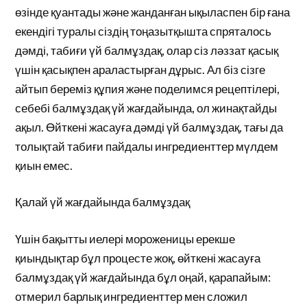
өзінде қуантады және жанданған ықыласпен бір ғана
екендігі туралы сіздің тоңазытқышта спряталось
дәмді, табиғи үй балмұздақ, олар сіз ләззат қасық
үшін қасықпен араластырған дұрыс. Ал біз сізге
айтып береміз құпия және поделимся рецептілері,
себебі балмұздақ үй жағдайында, ол жинақтайды
ақыл. Өйткені жасауға дәмді үй балмұздақ, тағы да
толықтай табиғи пайдалы ингредиенттер мүлдем
қиын емес.
Қалай үй жағдайында балмұздақ
Үшін бақытты иелері мороженицы ерекше
қиындықтар бұл процесте жоқ, өйткені жасауға
балмұздақ үй жағдайында бұл оңай, қарапайым:
отмерил барлық ингредиенттер мен сложил