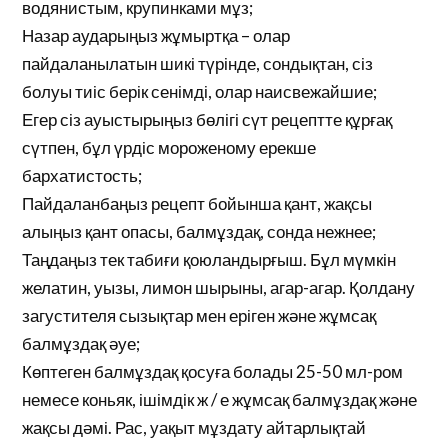
водянистым, крупинками мұз;
Назар аударыңыз жұмыртқа – олар
пайдаланылатын шикі түрінде, сондықтан, сіз
болуы тиіс берік сенімді, олар наисвежайшие;
Егер сіз ауыстырыңыз бөлігі сүт рецептте құрғақ
сүтпен, бұл үрдіс мороженому ерекше
бархатистость;
Пайдаланбаңыз рецепт бойынша қант, жақсы
алыңыз қант опасы, балмұздақ, сонда нежнее;
Таңдаңыз тек табиғи қоюландырғыш. Бұл мүмкін
желатин, уызы, лимон шырыны, агар-агар. Қолдану
загустителя сызықтар мен еріген және жұмсақ
балмұздақ әуе;
Көптеген балмұздақ қосуға болады 25-50 мл-ром
немесе коньяк, ішімдік ж / е жұмсақ балмұздақ және
жақсы дәмі. Рас, уақыт мұздату айтарлықтай