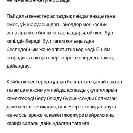
Пайдалы кеңестер аспаздық пайдаланады ғана
емес, үй шаруасындағы әйелдер мен кәсіби
аспазшы мен бөлімінің аспаздары, өйткені бұл
кепілдік береді, бұл тағам қолыңыздан
бесподобным және аппетитно көрінеді. Ешкім
огородить өзін қателер, әсіресе өнердегі, тамақ
дайындау.
Кейбір кеңестер қол ұшын беріп, сізге қалай сақтап
тағамда максимум пайда, аспаздық құпияларын
көмектеседі беру блюду бұрын-соңды болмаған
дәмі мен эстетикалық түрі. Егер сіз пайдалануға
және осы ережеге, қажеті жоқ жүре мейрамхана
көріңіз сапалы дайындалған тағамға.