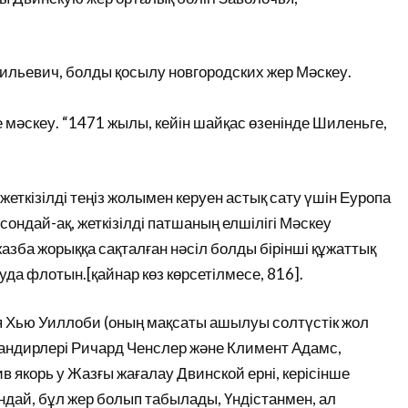
асильевич, болды қосылу новгородских жер Мәскеу.
е мәскеу. “1471 жылы, кейін шайқас өзенінде Шиленьге,
еткізілді теңіз жолымен керуен астық сату үшін Еуропа
ондай-ақ, жеткізілді патшаның елшілігі Мәскеу
жазба жорыққа сақталған нәсіл болды бірінші құжаттық
уда флотын.[қайнар көз көрсетілмесе, 816].
ия Хью Уиллоби (оның мақсаты ашылуы солтүстік жол
мандирлері Ричард Ченслер және Климент Адамс,
ив якорь у Жазғы жағалау Двинской ерні, керісінше
дай, бұл жер болып табылады, Үндістанмен, ал