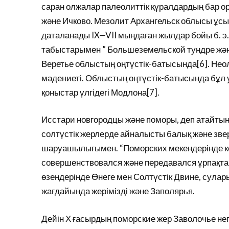
саран олжалар палеолиттік құралдардың бар о
және Ичково. Мезолит Архангельск облысы ұсын
даталанады IX—VII мыңдаған жылдар бойы б. э.
табыстарымен ” Большеземельской тундре жән
Веретье облыстың оңтүстік-батысында[6]. Неол
мәдениеті. Облыстың оңтүстік-батысында бұл 
қоныстар үлгідегі Модлона[7].
Исстари новгородцы және поморы, деп атайты
солтүстік жерлерде айналысты балық және зве
шаруашылығымен. “Поморских мекендерінде ке
совершенствовался және передавался ұрпақтан-ұ
өзендерінде Өнеге мен Солтүстік Двине, суларын
жағдайында жерімізді және Заполярья.
Дейін Х ғасырдың поморские жер Заволочье не