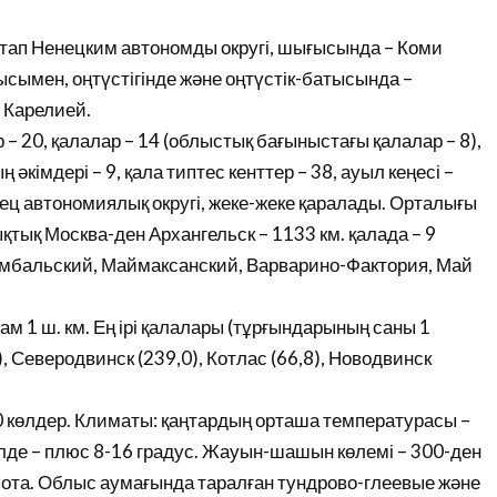
тап Ненецким автономды округі, шығысында – Коми
сымен, оңтүстігінде және оңтүстік-батысында –
 Карелией.
 – 20, қалалар – 14 (облыстық бағыныстағы қалалар – 8),
әкімдері – 9, қала типтес кенттер – 38, ауыл кеңесі –
нец автономиялық округі, жеке-жеке қаралады. Орталығы
қтық Москва-ден Архангельск – 1133 км. қалада – 9
ломбальский, Маймаксанский, Варварино-Фактория, Май
ам 1 ш. км. Ең ірі қалалары (тұрғындарының саны 1
), Северодвинск (239,0), Котлас (66,8), Новодвинск
көлдер. Климаты: қаңтардың орташа температурасы –
лде – плюс 8-16 градус. Жауын-шашын көлемі – 300-ден
лота. Облыс аумағында таралған тундрово-глеевые және