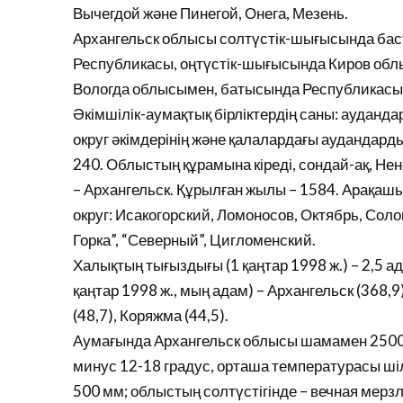
Вычегдой және Пинегой, Онега, Мезень.
Архангельск облысы солтүстік-шығысында бас
Республикасы, оңтүстік-шығысында Киров облы
Вологда облысымен, батысында Республикасы
Әкімшілік-аумақтық бірліктердің саны: аудандар
округ әкімдерінің және қалалардағы аудандардың 
240. Облыстың құрамына кіреді, сондай-ақ, Не
– Архангельск. Құрылған жылы – 1584. Арақашы
округ: Исакогорский, Ломоносов, Октябрь, Со
Горка”, “Северный”, Цигломенский.
Халықтың тығыздығы (1 қаңтар 1998 ж.) – 2,5 ад
қаңтар 1998 ж., мың адам) – Архангельск (368,9
(48,7), Коряжма (44,5).
Аумағында Архангельск облысы шамамен 2500 
минус 12-18 градус, орташа температурасы ші
500 мм; облыстың солтүстігінде – вечная мерз