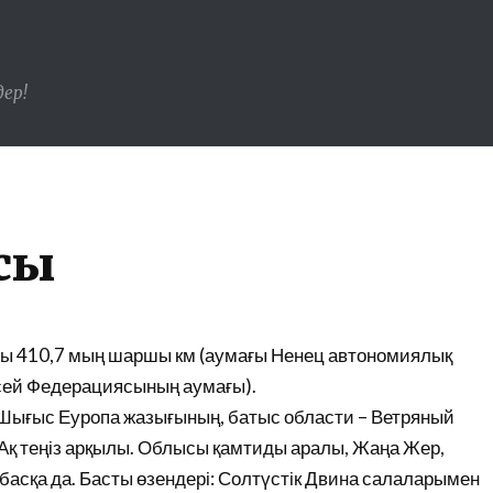
ер!
сы
мағы 410,7 мың шаршы км (аумағы Ненец автономиялық
есей Федерациясының аумағы).
 Шығыс Еуропа жазығының, батыс области – Ветряный
я Ақ теңіз арқылы. Облысы қамтиды аралы, Жаңа Жер,
басқа да. Басты өзендері: Солтүстік Двина салаларымен