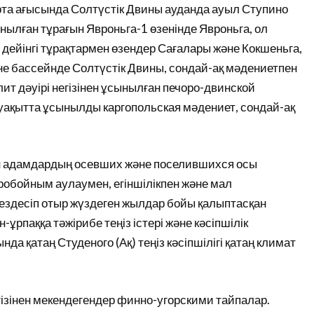
рта ағысында Солтүстік Двины ауданда ауыл Ступино
ылған тұрағын Явроньга-1 өзенінде Явроньга, ол
 дейінгі тұрақтармен өзендер Сағалары және Кокшеньга,
е бассейнде Солтүстік Двины, сондай-ақ мәдениетпен
ит дәуірі негізінен ұсынылған печоро-двинской
уақытта ұсынылды каргопольская мәдениет, сондай-ақ
н адамдардың осевших және поселившихся осы
робойным аулаумен, егіншілікпен және мал
здесіп отыр жүздеген жылдар бойы қалыптасқан
рпаққа тәжірибе теңіз істері және кәсіпшілік
да қатаң Студеного (Ақ) теңіз кәсіпшілігі қатаң климат
гізінен мекендегендер финно-угорскими тайпалар.