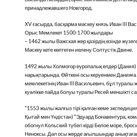
принадлежавшего Новгород.
XV ғасырда, басқарма мәскеу князь Иван III В
Орыс Мемлекет 1500-1700 жылдары
– 1462 жылы Важская жер қазірдің өзінде жүзег
Мәскеу кете көптеген иелену Солтүстік Двине.
1492 жылы Холмогор еуропалық елдер (Дания) ж
нарықтарында. Өйткені осы керуенмен Данияға с
мемлекетінің Иван III Васильевич, бұл туралы 
куәлікке пайда болуы туралы Ресей меншікті са
“1553 жылы жалғыз тірі қалған кеме экспедиц
Қытай мен Үндістан) “Эдуард Бонавентура, ко
обогнул Кольский түбегі кірді Белое море, брос
Неноксы. Дәл осы жерде ағылшындар анықтаған