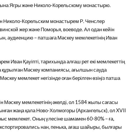
ына Ягры және Николо-Корельскому монастырю.
мен Николо-Корельским монастырем Р. Ченслер
нской жер және Поморья, воеводе. Ал одан кейін
ын, аудиенцию – патшаға Мәскеу мемлекетінің Иван
рем Иван Қауіпті, тарихында алғаш рет екі мемлекеттің
 құрылған Мәскеу компаниясы, ағылшын сауда
скеу мемлекет негізінде оған берілген өзіңіз патша
н Мәскеу мемлекетінің әкелді, ол 1584 жылы сағасы
ынған жаңа қала Ново-Холмогоры (Архангельск), ол XVII
рыс мемлекет. Оның үлесіне шамамен 60-80% – ға,
кспортировались нан, пенька, ағаш шайыры, былғары