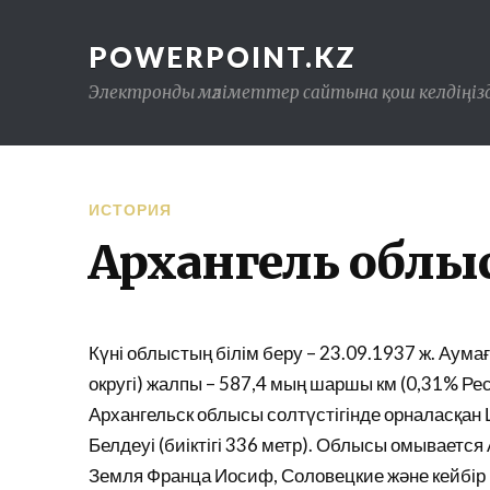
POWERPOINT.KZ
Электронды мәліметтер сайтына қош келдіңізд
ИСТОРИЯ
Архангель облы
Күні облыстың білім беру – 23.09.1937 ж. Ау
округі) жалпы – 587,4 мың шаршы км (0,31% Р
Архангельск облысы солтүстігінде орналасқан
Белдеуі (биіктігі 336 метр). Облысы омываетс
Земля Франца Иосиф, Соловецкие және кейбір 