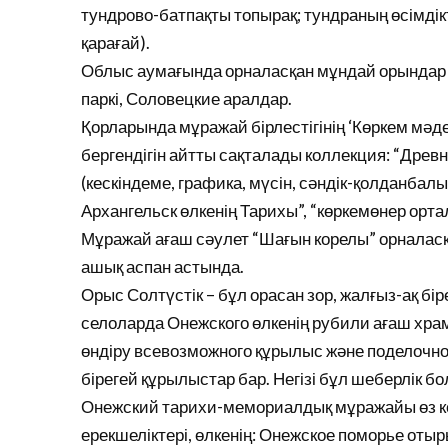
тундрово-батпақты топырақ; тундраның өсімдік
қарағай).
Облыс аумағында орналасқан мұндай орындар р
паркі, Соловецкие аралдар.
Қорларында мұражай бірлестігінің ‘Көркем мәде
бергендігін айтты сақталады коллекция: “Древнер
(кескіндеме, графика, мүсін, сәндік-қолданба
Архангельск өлкенің Тарихы”, “көркемөнер орта
Мұражай ағаш сәулет “Шағын корелы” орналасқа
ашық аспан астында.
Орыс Солтүстік – бұл орасан зор, жалғыз-ақ бі
селоларда Онежского өлкенің рубили ағаш хра
өндіру всевозможного құрылыс және поделочного
бірегей құрылыстар бар. Негізі бұл шеберлік 
Онежский тарихи-мемориалдық мұражайы өз к
ерекшеліктері, өлкенің: Онежское поморье отыр