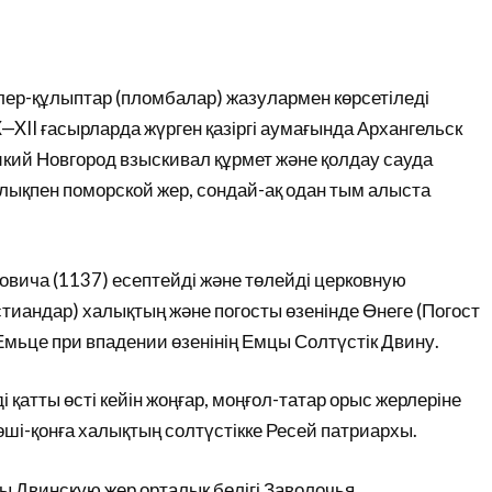
ер-құлыптар (пломбалар) жазулармен көрсетіледі
XII ғасырларда жүрген қазіргі аумағында Архангельск
ликий Новгород взыскивал құрмет және қолдау сауда
ықпен поморской жер, сондай-ақ одан тым алыста
вича (1137) есептейді және төлейді церковную
стиандар) халықтың және погосты өзенінде Өнеге (Погост
ы Емьце при впадении өзенінің Емцы Солтүстік Двину.
қатты өсті кейін жоңғар, моңғол-татар орыс жерлеріне
ші-қонға халықтың солтүстікке Ресей патриархы.
 Двинскую жер орталық бөлігі Заволочья,