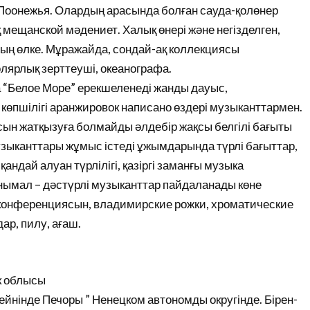
оонежья. Олардың арасында болған сауда-қолөнер
 мещанской мәдениет. Халық өнері және негізделген,
тың өлке. Мұражайда, сондай-ақ коллекциясы
олярлық зерттеуші, океанографа.
а “Белое Море” ерекшеленеді жанды дауыс,
көпшілігі аранжировок написано өздері музыканттармен.
н жатқызуға болмайды әлдебір жақсы белгілі бағыты
музыканттары жұмыс істеді ұжымдарында түрлі бағыттар,
андай алуан түрлілігі, қазіргі заманғы музыка
анымал – дәстүрлі музыканттар пайдаланады көне
з конференциясын, владимирские рожки, хроматические
ар, пилу, ағаш.
к облысы
ейнінде Печоры ” Ненецком автономды округінде. Бірен-