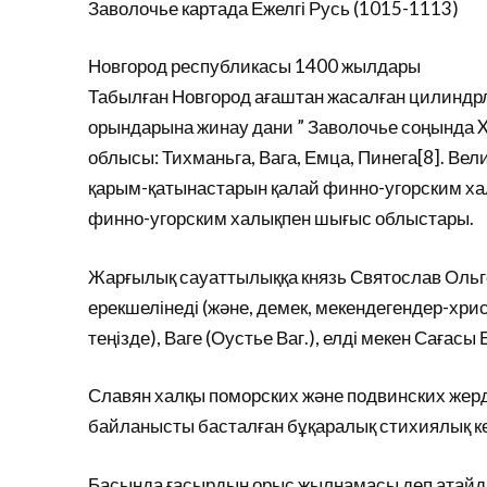
Заволочье картада Ежелгі Русь (1015-1113)
Новгород республикасы 1400 жылдары
Табылған Новгород ағаштан жасалған цилиндрл
орындарына жинау дани ” Заволочье соңында X—
облысы: Тихманьга, Вага, Емца, Пинега[8]. Ве
қарым-қатынастарын қалай финно-угорским хал
финно-угорским халықпен шығыс облыстары.
Жарғылық сауаттылыққа князь Святослав Ольго
ерекшелінеді (және, демек, мекендегендер-хри
теңізде), Ваге (Оустье Ваг.), елді мекен Сағас
Славян халқы поморских және подвинских жерді 
байланысты басталған бұқаралық стихиялық кө
Басында ғасырдың орыс жылнамасы деп атайды