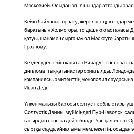
Московией. Осыдан ағылшындар аттанды арал
Кейін байланыс орнату, жергілікті тұрғындар 
баратынын Холмогоры, тогдашнюю астанасы Дви
қатуы, шанамен сырғанау ол Мәскеуге баратын
Грозному.
Кездесуден кейін капитан Ричард Ченслера с ца
дипломаттық қатынастар орнатылды. Лондонда
компаниясы, эмитенттің монополия саудасына Мә
Иван Деді.
Үлкен маңызы бар осы солтүстік облыстары үші
Солтүстік Двины, мүйісіндегі Пур-Наволок, сал
ғасырдың соңына дейін болды бас қала-порт О
сыртқы сауда айналымы мемлекеттің, осыдан э