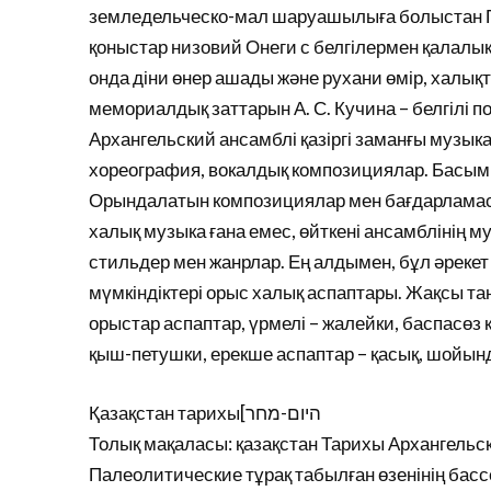
земледельческо-мал шаруашылыға болыстан П
қоныстар низовий Онеги с белгілермен қалалық
онда діни өнер ашады және рухани өмір, халық
мемориалдық заттарын А. С. Кучина – белгілі п
Архангельский ансамблі қазіргі заманғы музык
хореография, вокалдық композициялар. Басым 
Орындалатын композициялар мен бағдарламасы
халық музыка ғана емес, өйткені ансамблінің 
стильдер мен жанрлар. Ең алдымен, бұл әрекет қ
мүмкіндіктері орыс халық аспаптары. Жақсы т
орыстар аспаптар, үрмелі – жалейки, баспасө
қыш-петушки, ерекше аспаптар – қасық, шойынд
Қазақстан тарихы[היום-מחר
Толық мақаласы: қазақстан Тарихы Архангельс
Палеолитические тұрақ табылған өзенінің басс