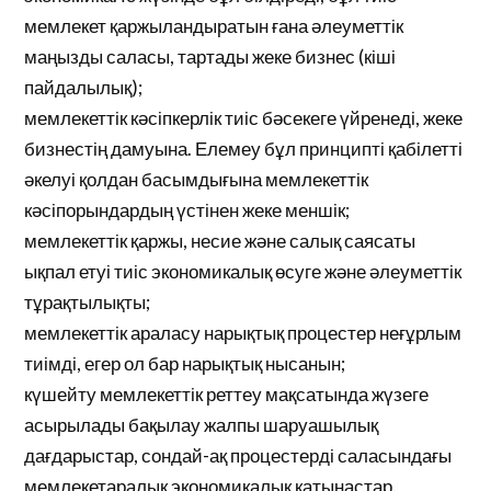
мемлекет қаржыландыратын ғана әлеуметтік
маңызды саласы, тартады жеке бизнес (кіші
пайдалылық);
мемлекеттік кәсіпкерлік тиіс бәсекеге үйренеді, жеке
бизнестің дамуына. Елемеу бұл принципті қабілетті
әкелуі қолдан басымдығына мемлекеттік
кәсіпорындардың үстінен жеке меншік;
мемлекеттік қаржы, несие және салық саясаты
ықпал етуі тиіс экономикалық өсуге және әлеуметтік
тұрақтылықты;
мемлекеттік араласу нарықтық процестер неғұрлым
тиімді, егер ол бар нарықтық нысанын;
күшейту мемлекеттік реттеу мақсатында жүзеге
асырылады бақылау жалпы шаруашылық
дағдарыстар, сондай-ақ процестерді саласындағы
мемлекетаралық экономикалық қатынастар.