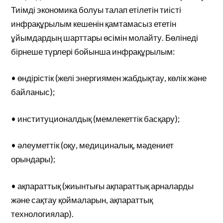
Тиімді экономика болуы талап етілетін тиісті
инфрақұрылым кешенін қамтамасыз ететін
ұйымдардың шарттары өсімін молайту. Бөлінеді
бірнеше түрлері бойынша инфрақұрылым:
• өндірістік (желі энергиямен жабдықтау, көлік және
байланыс);
• институционалдық (мемлекеттік басқару);
• әлеуметтік (оқу, медициналық, мәдениет
орындары);
• ақпараттық (жиынтығы ақпараттық арналарды
және сақтау қоймаларын, ақпараттық
технологиялар).