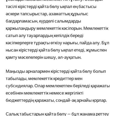
тәсілі кірістерді қайта бөлу ықпал ең бастысы
әскери тапсырыстар, азаматтық құрылыс
бағдарламасын, күрделі салымдарды
қаржыландыру мемлекеттік кәсіпорын. Мемлекеттік
сатып алу тауарлардың кепілдік береді
кәсіпкерлерге тұрақты өткізу нарығы, пайда алу. Бұл
нысан кірістерді қайта бөлу ықпал етеді, жұмыспен
қамту мәселелерін шешу, әл-ауқатын.
Маңызды арналармен кірістерді қайта бөлу болып
табылады, мемлекеттік кредиттер мен
субсидиялар. Олар мемлекетпен беріледі қаражаты
есебінен мемлекеттік немесе жергілікті
бюджеттердің қаражаты, сондай-ақ арнайы қорлар.
Салық табыстарын қайта бөлу — бұл жанама реттеу