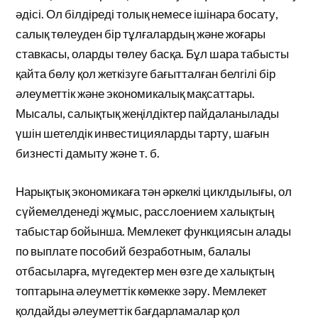
әдісі. Ол білдіреді толық немесе ішінара босату,
салық төлеуден бір тұлғалардың және жоғары
ставкасы, оларды төлеу басқа. Бұл шара табысты
қайта бөлу қол жеткізуге бағытталған белгілі бір
әлеуметтік және экономикалық мақсаттары.
Мысалы, салықтық жеңілдіктер пайдаланылады
үшін шетелдік инвестицияларды тарту, шағын
бизнесті дамыту және т. б.
Нарықтық экономикаға тән әркелкі циклдылығы, ол
сүйемелденеді жұмыс, расслоением халықтың
табыстар бойынша. Мемлекет функциясын алады
по выплате пособий безработным, балалы
отбасыларға, мүгедектер мен өзге де халықтың
топтарына әлеуметтік көмекке зәру. Мемлекет
қолдайды әлеуметтік бағдарламалар қол