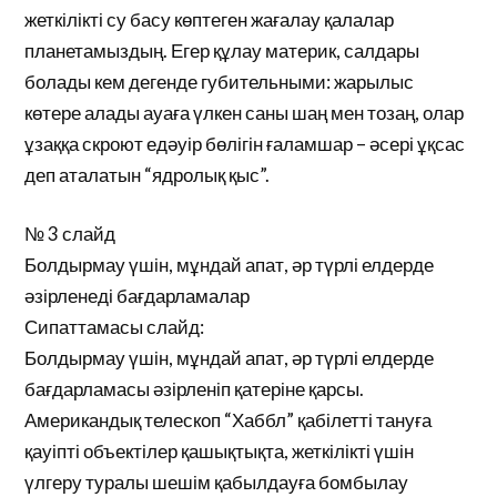
жеткілікті су басу көптеген жағалау қалалар
планетамыздың. Егер құлау материк, салдары
болады кем дегенде губительными: жарылыс
көтере алады ауаға үлкен саны шаң мен тозаң, олар
ұзаққа скроют едәуір бөлігін ғаламшар – әсері ұқсас
деп аталатын “ядролық қыс”.
№ 3 слайд
Болдырмау үшін, мұндай апат, әр түрлі елдерде
әзірленеді бағдарламалар
Сипаттамасы слайд:
Болдырмау үшін, мұндай апат, әр түрлі елдерде
бағдарламасы әзірленіп қатеріне қарсы.
Американдық телескоп “Хаббл” қабілетті тануға
қауіпті объектілер қашықтықта, жеткілікті үшін
үлгеру туралы шешім қабылдауға бомбылау