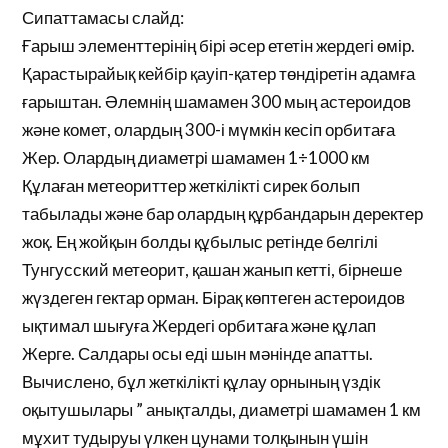
Сипаттамасы слайд:
Ғарыш элементтерінің бірі әсер ететін жердегі өмір.
Қарастырайық кейбір қауіп-қатер төндіретін адамға
ғарыштан. Әлемнің шамамен 300 мың астероидов
және комет, олардың 300-і мүмкін кесіп орбитаға
Жер. Олардың диаметрі шамамен 1÷1000 км
Құлаған метеориттер жеткілікті сирек болып
табылады және бар олардың құрбандарын деректер
жоқ. Ең жойқын болды құбылыс ретінде белгілі
Тунгусский метеорит, қашан жанып кетті, бірнеше
жүздеген гектар орман. Бірақ көптеген астероидов
ықтимал шығуға Жердегі орбитаға және құлап
Жерге. Салдары осы еді шын мәнінде апатты.
Вычислено, бұл жеткілікті құлау орнының үздік
оқытушылары ” анықталды, диаметрі шамамен 1 км
мұхит тудыруы үлкен цунами толқынын үшін