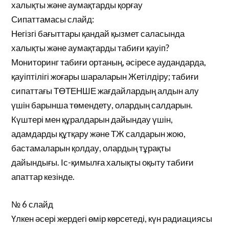
халықты және аумақтарды қорғау
Сипаттамасы слайд:
Негізгі бағыттары қандай қызмет саласында
халықты және аумақтарды табиғи қауіп?
Мониторинг табиғи ортаның, әсіресе аудандарда,
қауіптілігі жоғары шараларын Жетілдіру; табиғи
сипаттағы ТӨТЕНШЕ жағдайлардың алдын алу
үшін барынша төмендету, олардың салдарын.
Күштері мен құралдарын дайындау үшін,
адамдарды құтқару және ТЖ салдарын жою,
бастамаларын қолдау, олардың тұрақты
дайындығы. Іс-қимылға халықты оқыту табиғи
апаттар кезінде.
№ 6 слайд
Үлкен әсері жердегі өмір көрсетеді, күн радиациясы