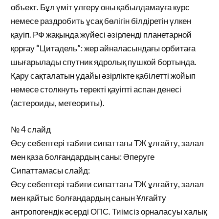
объект. Бұл үміт үлгеру оны қабылдамауға курс
немесе раздробить ұсақ бөлігін білдіретін үлкен
қауіп. РФ жақында жүйесі әзірленді планетарной
қорғау “Цитадель”: жер айналасындағы орбитаға
шығарылады спутник ядролық пушкой бортында.
Қару сақталатын ұдайы әзірлікте қабілетті жойып
немесе столкнуть теректі қауіпті аспан денесі
(астероиды, метеориты).
№ 4 слайд
Өсу себептері табиғи сипаттағы ТЖ ұлғайту, залал
мен қаза болғандардың саны: Әперуге
Сипаттамасы слайд:
Өсу себептері табиғи сипаттағы ТЖ ұлғайту, залал
мен қайтыс болғандардың санын Ұлғайту
антропогендік әсерді ОПС. Тиімсіз орналасуы халық