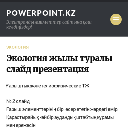
POWERPOINT.KZ
Электронды мәліметтер сайтына қош
келдіңіздер!
ЭКОЛОГИЯ
Экология жылы туралы
слайд презентация
Ғарыштық және гелиофизические ТЖ
№ 2 слайд
Ғарыш элементтерінің бірі әсер ететін жердегі өмір.
Қарастырайық кейбір аудандық штабтың құрамы
мен ережесін