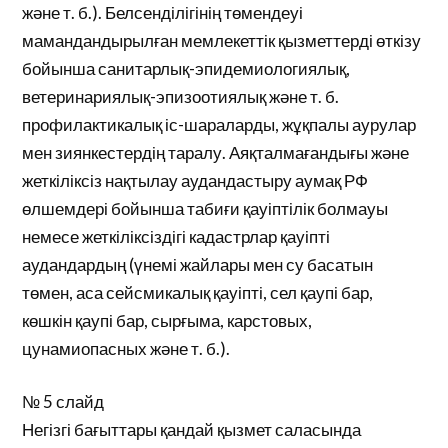
және т. б.). Белсенділігінің төмендеуі
мамандандырылған мемлекеттік қызметтерді өткізу
бойынша санитарлық-эпидемиологиялық,
ветеринариялық-эпизоотиялық және т. б.
профилактикалық іс-шараларды, жұқпалы аурулар
мен зиянкестердің таралу. Аяқталмағандығы және
жеткіліксіз нақтылау аудандастыру аумақ РФ
өлшемдері бойынша табиғи қауіптілік болмауы
немесе жеткіліксіздігі кадастрлар қауіпті
аудандардың (үнемі жайлары мен су басатын
төмен, аса сейсмикалық қауіпті, сел қаупі бар,
көшкін қаупі бар, сырғыма, карстовых,
цунамиопасных және т. б.).
№ 5 слайд
Негізгі бағыттары қандай қызмет саласында