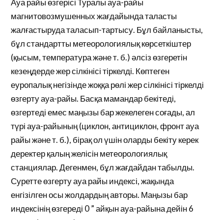
Ауа райы өзгерісі Туралы ауа-райы
магнитовозмушенных жағдайында таласты
жалғастыруда таласып-тартысу. Бұл байланысты,
бұл стандартты метеорологиялық көрсеткіштер
(қысым, температура және т. б.) әлсіз өзгеретін
кезеңдерде жер сілкінісі тіркелді. Көптеген
еуропалық негізінде жоққа рөлі жер сілкінісі тіркелді
өзгерту ауа-райы. Басқа мамандар бекітеді,
өзгертеді емес маңызы бар жекелеген соғады, ал
түрі ауа-райының (циклон, антициклон, фронт ауа
райы және т. б.), бірақ ол үшін оларды бекіту керек
деректер қалың желісін метеорологиялық
станциялар. Дегенмен, бұл жағдайдан табылды.
Суретте өзгерту ауа райы индексі, жақында
енгізілген осы жолдардың авторы. Маңызы бар
индексінің өзгереді 0 ” айқын ауа-райына дейін 6