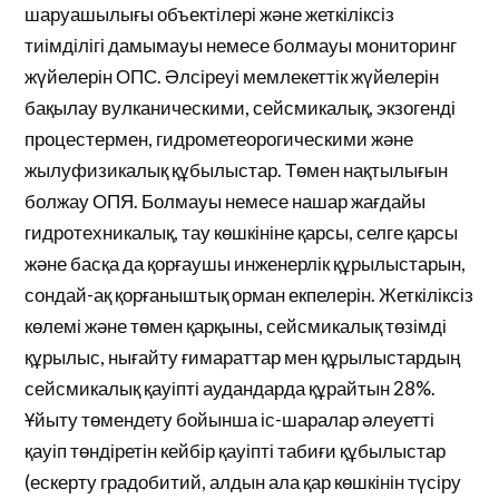
шаруашылығы объектілері және жеткіліксіз
тиімділігі дамымауы немесе болмауы мониторинг
жүйелерін ОПС. Әлсіреуі мемлекеттік жүйелерін
бақылау вулканическими, сейсмикалық, экзогенді
процестермен, гидрометеорогическими және
жылуфизикалық құбылыстар. Төмен нақтылығын
болжау ОПЯ. Болмауы немесе нашар жағдайы
гидротехникалық, тау көшкініне қарсы, селге қарсы
және басқа да қорғаушы инженерлік құрылыстарын,
сондай-ақ қорғаныштық орман екпелерін. Жеткіліксіз
көлемі және төмен қарқыны, сейсмикалық төзімді
құрылыс, нығайту ғимараттар мен құрылыстардың
сейсмикалық қауіпті аудандарда құрайтын 28%.
Ұйыту төмендету бойынша іс-шаралар әлеуетті
қауіп төндіретін кейбір қауіпті табиғи құбылыстар
(ескерту градобитий, алдын ала қар көшкінін түсіру