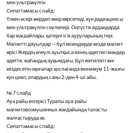
мен ультракүлгін
Сипаттамасы слайд:
Үлкен әсері жердегі өмір көрсетеді, күн радиациясы
мен ультракүлгін сәулелері. Оңтүстік аудандарда
бар жағдайлары, қатерлі ісік ауруларының тері.
Магнитті дауылдар — бұл кезеңдерде кезде магнит
өрісі Жердің елеулі ауытқыса өзінің әдеттегі мәндер
әдетте, жаһандық ауқымдағы. Бұл жеткілікті жиі
кездесетін оқиғалар: қоспағанда минимум 11-жазғы
күн цикл, олардың саны 2-ден 4-ші айы.
№ 7 слайд
Ауа райы өзгерісі Туралы ауа-райы
магнитовозмушенных жағдайында таласты
жалғастыруда өс
Сипаттамасы слайд: