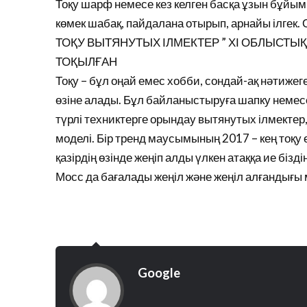
Тоқу шарф немесе кез келген басқа ұзын бұйым 
көмек шабақ, пайдалана отырып, арнайы ілгек. 
ТОҚУ ВЫТЯНУТЫХ ІЛМЕКТЕР ” ХІ ОБЛЫСТЫҚ
ТОҚЫЛҒАН
Тоқу – бұл оңай емес хобби, сондай-ақ нәтижеге
өзіне алады. Бұл байланыстыруға шапку немес
түрлі техниктерге орындау вытянутых ілмектер, 
моделі. Бір тренд маусымының 2017 – кең тоқу 
қазірдің өзінде жеңіп алды үлкен атаққа ие біз
Мосс да бағалады жеңіл және жеңіл алғандығы 
Google