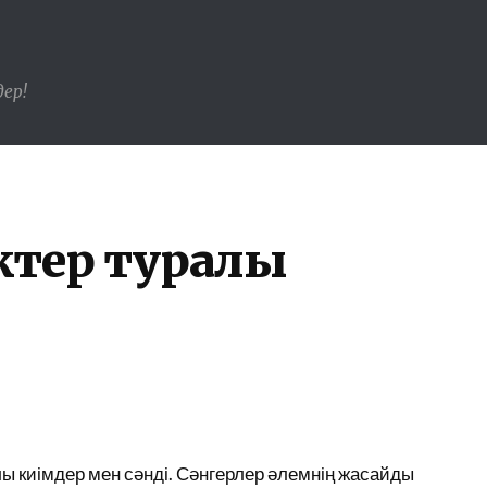
ер!
ктер туралы
лы киімдер мен сәнді. Сәнгерлер әлемнің жасайды