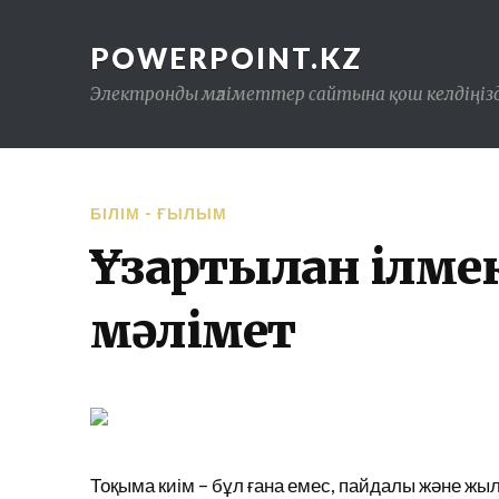
POWERPOINT.KZ
Электронды мәліметтер сайтына қош келдіңізд
БІЛІМ - ҒЫЛЫМ
Ұзартылған ілме
мәлімет
Тоқыма киім – бұл ғана емес, пайдалы және жы