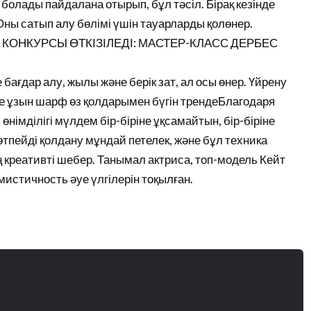
болады пайдалана отырып, бұл тәсіл. Бірақ кезінде
Оны сатып алу бөлімі үшін тауарларды қолөнер.
 КОНКУРСЫ ӨТКІЗІЛЕДІ: МАСТЕР-КЛАСС ДЕРБЕС
 бағдар алу, жылы және берік зат, ал осы өнер. Үйрену
е ұзын шарф өз қолдарымен бүгін трендеБлагодаря
өнімділігі мүлдем бір-біріне ұқсамайтын, бір-біріне
өтпейді қолдану мұндай петелек, және бұл техника
дің креативті шебер. Танымал актриса, топ-модель Кейт
мистичность әуе үлгілерін тоқылған.