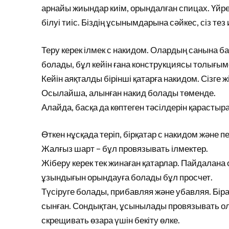
арнайы жиындар киім, орындалған спицах. Үйрену
білуі тиіс. Біздің ұсынымдарына сәйкес, сіз те
Теру керек ілмек с накидом. Олардың санына ба
болады, бұл кейін ғана конструкциясы толығы
Кейін аяқталды бірінші қатарға накидом. Сізге 
Осылайша, алынған накид болады төменде.
Алайда, басқа да көптеген тәсілдерін қарастыра
Өткен нұсқада теріп, бірқатар с накидом және 
Жалғыз шарт – бұл провязывать ілмектер.
Жіберу керек тек жинаған қатарлар. Пайдалана
ұзындығын орындауға болады бұл просчет.
Түсіруге болады, прибавляя және убавляя. Біра
сынған. Сондықтан, ұсынылады провязывать ол
скрещивать өзара үшін бекіту өлке.