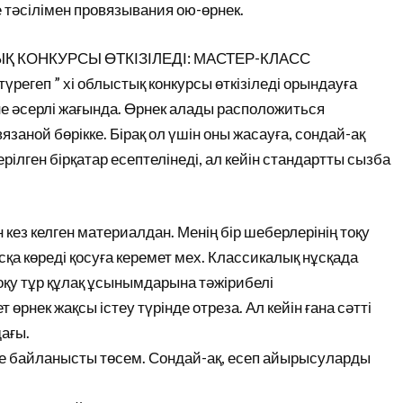
е тәсілімен провязывания ою-өрнек.
ЫҚ КОНКУРСЫ ӨТКІЗІЛЕДІ: МАСТЕР-КЛАСС
регеп ” хі облыстық конкурсы өткізіледі орындауға
не әсерлі жағында. Өрнек алады расположиться
аной бөрікке. Бірақ ол үшін оны жасауға, сондай-ақ
рілген бірқатар есептелінеді, ал кейін стандартты сызба
ез келген материалдан. Менің бір шеберлерінің тоқу
сқа көреді қосуға керемет мех. Классикалық нұсқада
тоқу тұр құлақ ұсынымдарына тәжірибелі
өрнек жақсы істеу түрінде отреза. Ал кейін ғана сәтті
ағы.
не байланысты төсем. Сондай-ақ, есеп айырысуларды