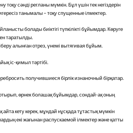
 тоқу сәнді регланы мүмкін. Бұл үшін тек негіздерін
з игересіз танымалы – тоқу спущенные ілмектер.
йланысты болады биіктігі түпкілікті бұйымдар. Көруге
мен таратылды.
жіберу алынған отрез, үнемі вытягивая бұйым.
йық іс-қимыл тәртібі.
перебросить получившиеся бірлік изнаночный бірқатар.
 отырып, өрнек болашақ бұйымдар, сондай-ақ оның
қ айта кету керек, мұндай нұсқада тұтастық мүмкін
ардың екі жағынан распускаемой ілмектер және қатты