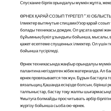
Спускание бірлік орындалуы мүмкін жұпта, жек
ӨРНЕК ҚАРАЙ СОЗЫП ТҮРЕГЕП ” ХІ ОБЛЫСТ
Ілмектер вытянутые спицамиУзор қарай созып тү
болады техникасы дождик. Ол ұқсата әдемі жә
бұйымның бүкіл ұзындығы бойынша, мысалы, вяз
қажет есептеме спущенных ілмектер. Ол үшін те
бойынша түсіріледі.
Өрнек техникасында жаңбыр орындалуы мүмкін к
палантина негізделген жібек материалда. Ал ба
өрнек провязывается тек жүн. Бұрын бастауға 
вязальщиц.Қашанда есіңізде болсын, бірінші рет 
талпыныстар, бастау тоқу жалпы шығармасынд
Ұмытуға болмайды просчитывать әрбір бірлігі
жүргізу бойынша сызба ою-өрнек.