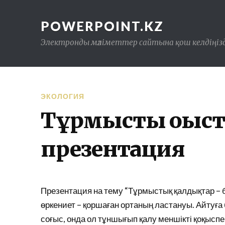
POWERPOINT.KZ
Электронды мәліметтер сайтына қош келдіңізд
ЭКОЛОГИЯ
Тұрмыстық қоқыс
презентация
Презентация на тему “Тұрмыстық қалдықтар – б
өркениет – қоршаған ортаның ластануы. Айтуға 
соғыс, онда ол тұншығып қалу меншікті қоқыспе