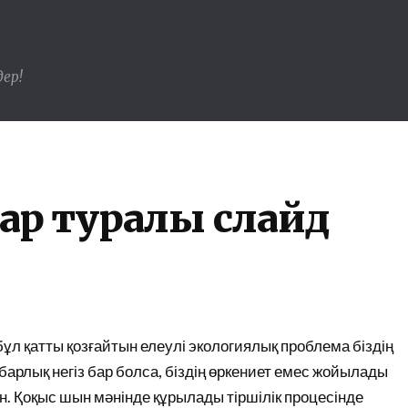
ер!
тар туралы слайд
ұл қатты қозғайтын елеулі экологиялық проблема біздің
барлық негіз бар болса, біздің өркениет емес жойылады
н. Қоқыс шын мәнінде құрылады тіршілік процесінде