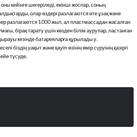
оны кейінге шегеріледі, екінші жоспар, соның
лдықтарды, олар өздері разлагаются өте ұзақ және
ер разлагаются 1000 жыл, ал пластмассадан жасалған
мағы, бірақ тарату үшін көзден білім аурулар, ластанған
ырауы кезінде батареяларға құрылады у.
елі біздің уақыт және қауіп-өзінің өмір сүруінің қазіргі
шейе түсуде.