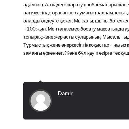
адам көп. Ал кәдеге жарату проблемалары және 
нәтижесінде орасан зор аумағын захламлены қа
оларды өңдеуге қажет. Мысалы, шыны бөтелкел
– 100 жыл. Мен ғана емес босату мақсатында ау
топырақ және жер асты суларының. Мысалы, ыд
Тұрмыстық және өнеркәсіптік қоқыстар – нағыз кес
заманғы өркениет. Және бұл қауіп әзірге тек кү
Damir