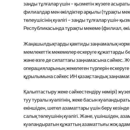
заңды тұлғалар үшін – қызметін жүзеге асырат
филиалдар мен өкілдіктер арқылы (тұрақты мек
төлеушісінің куәлігі – заңды тұлғалар үшін-қы
Республикасында тұрақты мекеме (филиал, өкіл
Жаңашылдықтарды қамтиды заңнамалық нормасы
мемлекеттік мекемелер ескеруге құжаттарды бер
және өзге де сипаттағы заңнамасына сәйкес. 
операцияларының жекелеген түрлерін ескеруге 
құрылымына сәйкес ИН қазақстандық заңнамаға
Қалыптастыру жеке сәйкестендіру нөмірі) жүзе
туу туралы куәлігінің, жеке басын куәландыра
екіншіден, шетел азаматтары үшін беру кезінде
салық төлеушінің куәлігі. Және, үшіншіден, аз
куәландыратын құжаттың азаматтығы жоқ адамд