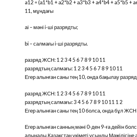
a12 = (а1*b1 + а2*b2 + а3*b3 + а4*b4 + a5*b5 + 
11, мұндағы
аі – мәні i-ші разрядты;
bi – салмағы i-ші разрядты.
разряд ЖСН: 1 2 3 4 5 6 7 8 9 10 11
разрядтың салмағы: 1 2 3 4 5 6 7 8 9 10 11
Егер алынған саны тең 10, онда бақылау разря
разряд ЖСН: 1 2 3 4 5 6 7 8 9 10 11
разрядтың салмағы: 3 4 5 6 7 8 9 10 11 1 2
Егер алынған саны тең 10 болса, онда бұл Ж
Егер алынған санның мәні 0-ден 9-ға дейін бол
алынады.Қазақстан үкіметі ұсынды Мәжілісіне а