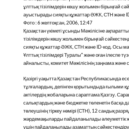
ұлттық тізілімдерін көшу жолымен бірыңғай сәй
ауыстырады сияқты құжаттар ӘЖК, СТН және ID
Фото : 6 желтоқсан, 2006, 12:47
Қазақстан үкіметі ұсынды Мәжілісіне ақпаратты
тізілімдерін көшу жолымен бірыңғай сәйкестен
сияқты құжаттар ӘЖК, СТН және ID-код. Осы мақ
Ұлттық тізілімдері Туралы” және оған ілеспе 
айналысты, комитет Мәжілісінің заңнама және 
Қазіргі уақытта Қазақстан Республикасында е
тұлғалардың, делінген қорытындыда ғылыми құ
актілердің жобаларына сараптама Қазгзу. Сара
салықтардың және бюджетке төленетін басқа да
төлеушінің тіркеу нөмірі (СТН), 12 сандық разр
жәрдемақыларды пайдаланылады әлеуметтік же
үшін пайдаланылады азаматтың сәйкестендіру к