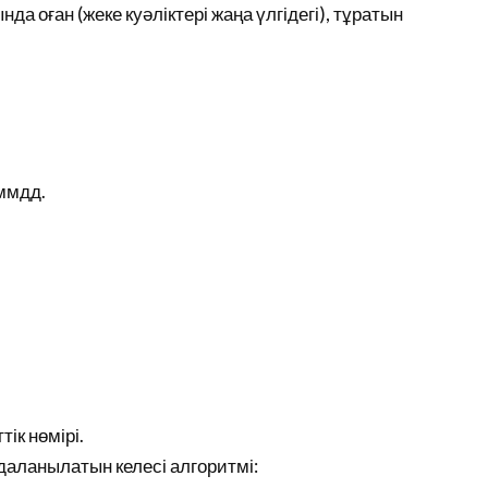
ғында оған (жеке куәліктері жаңа үлгідегі), тұратын
гммдд.
ік нөмірі.
даланылатын келесі алгоритмі: