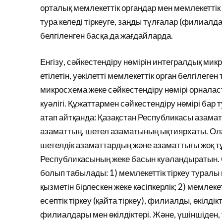
орталық мемлекеттік органдар мен мемлекеттік 
тура келеді тіркеуге, заңды тұлғалар (филиалдар
белгіленген басқа да жағдайларда.
Енгізу, сәйкестендіру нөмірін интегралдық ми
етілетін, уәкілетті мемлекеттік орган белгілег
микросхема жеке сәйкестендіру нөмірі орнал
куәлігі. Құжаттармен сәйкестендіру нөмірі бар 
атап айтқанда: Қазақстан Республикасы азамат
азаматтың, шетел азаматының ықтиярхаты. Олар
шетелдік азаматтардың және азаматтығы жоқ т
Республикасының жеке басын куәландыратын. Ө
болып табылады: 1) мемлекеттік тіркеу туралы к
қызметін бірлескен жеке кәсіпкерлік; 2) мемлекет
есептік тіркеу (қайта тіркеу), филиалды, өкілд
филиалдары мен өкілдіктері. Және, үшіншіден, ті