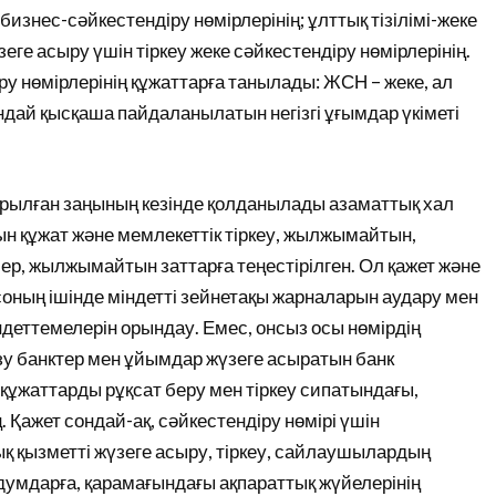
бизнес-сәйкестендіру нөмірлерінің; ұлттық тізілімі-жеке
еге асыру үшін тіркеу жеке сәйкестендіру нөмірлерінің.
ру нөмірлерінің құжаттарға танылады: ЖСН – жеке, ал
ндай қысқаша пайдаланылатын негізгі ұғымдар үкіметі
ырылған заңының кезінде қолданылады азаматтық хал
тын құжат және мемлекеттік тіркеу, жылжымайтын,
лер, жылжымайтын заттарға теңестірілген. Ол қажет және
соның ішінде міндетті зейнетақы жарналарын аудару мен
деттемелерін орындау. Емес, онсыз осы нөмірдің
зу банктер мен ұйымдар жүзеге асыратын банк
құжаттарды рұқсат беру мен тіркеу сипатындағы,
. Қажет сондай-ақ, сәйкестендіру нөмірі үшін
қ қызметті жүзеге асыру, тіркеу, сайлаушылардың
умдарға, қарамағындағы ақпараттық жүйелерінің