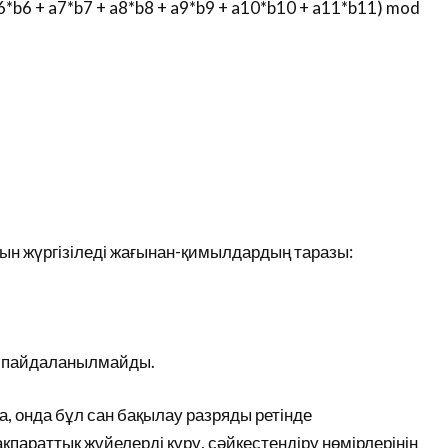
a6*b6 + a7*b7 + a8*b8 + a9*b9 + a10*b10 + a11*b11) mod
дын жүргізіледі жағынан-қимылдардың таразы:
СН пайдаланылмайды.
са, онда бұл сан бақылау разряды ретінде
қпараттық жүйелерді құру, сәйкестендіру нөмірлерінің