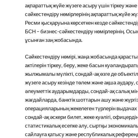
ақпараттық жүйе жүзеге асыру үшін тіркеу және 
сәйкестендіру нөмірлерінің ақпараттық жүйе жүз
Ресми қысқаруына көрсеткен кезде сәйкестенді
БСН – бизнес-сәйкестендіру нөмірлерінің. Осы
ұсынған заң жобасында.
Сәйкестендіру нөмірі, жаңа жобасында қараст
актілерін тіркеу, беру, жеке басын куәландыра
жылжымалы мүлікті, сондай-ақ өзге де объекті
жүзеге асыру кезінде төлем және ақша аудару, 
әлеуметтік аударымдарды, сондай-ақ салық мін
жағдайларда, банктік шоттарын ашу және жүргі
операцияларының жекелеген түрлерін выдачах 
сондай-ақ әскери билет, жеке куәлігі, офицердің
статистикалық есепке алу, сыртқы экономикалы
сайлауға қатысу және республикалық референд