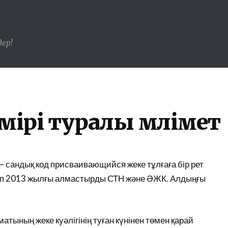
ер!
мірі туралы мәлімет
 — сандық код присваивающийся жеке тұлғаға бір рет
стап 2013 жылғы алмастырды СТН және ӘЖК. Алдыңғы
тының жеке куәлігінің туған күнінен төмен қарай