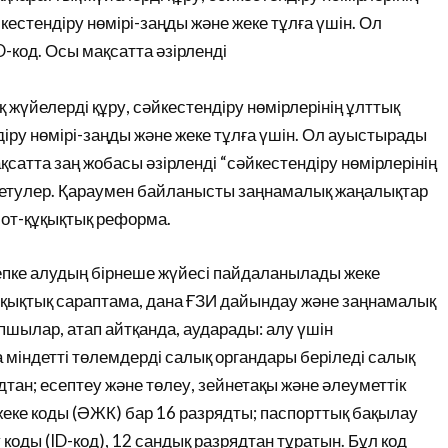
кестендіру нөмірі-заңды және жеке тұлға үшін. Ол
-код. Осы мақсатта әзірленді
қ жүйелерді құру, сәйкестендіру нөмірлерінің ұлттық
діру нөмірі-заңды және жеке тұлға үшін. Ол ауыстырады
сатта заң жобасы әзірленді “сәйкестендіру нөмірлерінің
түзетулер. Қараумен байланысты заңнамалық жаңалықтар
сот-құқықтық реформа.
сепке алудың бірнеше жүйесі пайдаланылады жеке
қықтық сараптама, дана ҒЗИ дайындау және заңнамалық
пшылар, атап айтқанда, аударады: алу үшін
 міндетті төлемдерді салық органдары беріледі салық
ядтан; есептеу және төлеу, зейнетақы және әлеуметтік
ке коды (ӘЖК) бар 16 разрядты; паспорттық бақылау
оды (ID-код), 12 сандық разрядтан тұратын. Бұл код