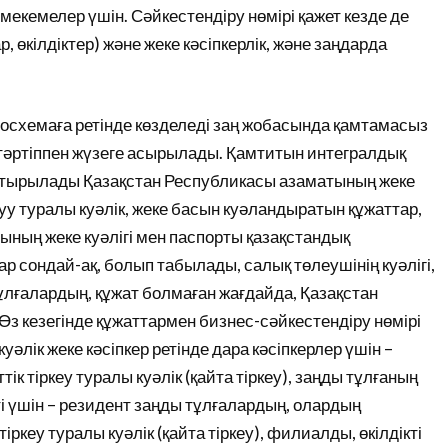
мекемелер үшін. Сәйкестендіру нөмірі қажет кезде де
, өкілдіктер) және жеке кәсіпкерлік, және заңдарда
кросхемаға ретінде көзделеді заң жобасында қамтамасыз
ен тәртіппен жүзеге асырылады. Қамтитын интегралдық
астырылады Қазақстан Республикасы азаматының жеке
туу туралы куәлік, жеке басын куәландыратын құжаттар,
ының жеке куәлігі мен паспорты қазақстандық
 сондай-ақ, болып табылады, салық төлеушінің куәлігі,
ұлғалардың, құжат болмаған жағдайда, Қазақстан
з кезегінде құжаттармен бизнес-сәйкестендіру нөмірі
уәлік жеке кәсіпкер ретінде дара кәсіпкерлер үшін –
тік тіркеу туралы куәлік (қайта тіркеу), заңды тұлғаның
ікті үшін – резидент заңды тұлғалардың, олардың
ркеу туралы куәлік (қайта тіркеу), филиалды, өкілдікті