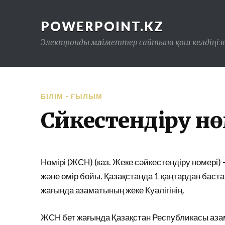
POWERPOINT.KZ
Электронды мәліметтер сайтына қош келдіңізд
БІЛІМ - ҒЫЛЫМ
Сәйкестендіру нө
Нөмірі (ЖСН) (каз. Жеке сәйкестендіру номері)
және өмір бойы. Қазақстанда 1 қаңтардан ба
жағында азаматының жеке Куәлігінің.
ЖСН бет жағында Қазақстан Республикасы азама