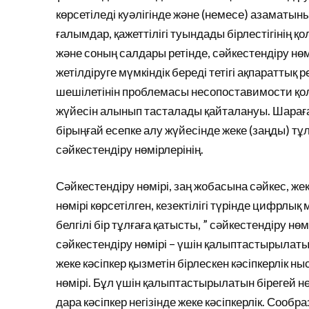
көрсетіледі куәлігінде және (немесе) азаматын
ғалымдар, қажеттілігі туындады бірлестігінің қ
және соның салдары ретінде, сәйкестендіру нөмі
жетілдіруге мүмкіндік береді тетігі ақпаратты
шешілетінін проблемасы несопоставимости қол
жүйесін алынып тасталады қайталануы. Шараға
бірыңғай есепке алу жүйесінде жеке (заңды) тұл
сәйкестендіру нөмірлерінің.
Сәйкестендіру нөмірі, заң жобасына сәйкес, же
нөмірі көрсетілген, кезектілігі түрінде цифрлық
белгілі бір тұлғаға қатысты, ” сәйкестендіру нө
сәйкестендіру нөмірі – үшін қалыптастырылатын
жеке кәсіпкер қызметін бірлескен кәсіпкерлік 
нөмірі. Бұл үшін қалыптастырылатын бірегей нө
дара кәсіпкер негізінде жеке кәсіпкерлік. Сообр