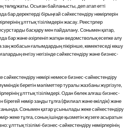
ың төлқұжаты. Осыған байланысты, деп атап өтті
олда бар деректерді бірыңғай сәйкестендіру нөмірлерін
рлерінің ұлттық тізілімдерін жасау. Реестрлер
қ ресурстарды басқару мен пайдалану. Сонымен қатар,
да бар және әзірленіп жатқан ведомстволық есепке алу
 заң жобасын ғалымдардың пікірінше, көмектеседі көшу
ғалардың енгізу негізінде сәйкестендіру және бизнес-
ке сәйкестендіру нөмірі немесе бизнес-сәйкестендіру
 мүмкіндік беретін мәліметтер туралы жазбаны жүргізуге,
мірлерінің ұлттық тізілімдері. Одан бөлек алғаш бизнес-
 бірегей нөмір заңды тұлға (филиал және өкілдік) және
нысанында. Сонымен қатар ұсынылады жеке сәйкестендіру
мір-жеке тұлға, соның ішінде қызметін жүзеге асыратын
азно: ұлттық тізілімі-бизнес-сәйкестендіру нөмірлерінің