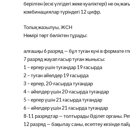
берілген (ескі үлгідегі жеке куәліктері) не оң жа
комбинациялар түріндегі 12 цифр.
Толық жазылуы, ЖСН
Нөмірі төрт бөліктен тұрады:
алғашқы 6 разряд — бұл туған күні в формате г
7 разряд жауап ғасыр туған жынысы:
1 – ерлер үшін туғандар 19 ғасырда
2 – туған әйелдер 19 ғасырда
3 – ерлер, 20-ғасырда туғандар
4 – әйелдер үшін 20-ғасырда туғандар
5 – ерлер үшін 21 ғасырда туғандар
6 – әйелдер үшін 21 ғасырда туғандар
8-11 разрядтар — толтырады Әділет органы. Ретт
12 разряд — бақылау саны, есептеу кезінде пай