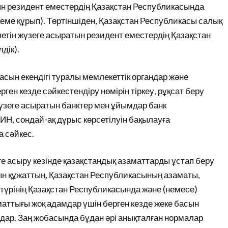
ын резидент еместердің Қазақстан Республикасында
еме құрып). Төртіншіден, Қазақстан Республикасы салық
зметін жүзеге асыратын резидент еместердің Қазақстан
дік).
н екендігі туралы мемлекеттік органдар және
ген кезде сәйкестендіру нөмірін тіркеу, рұқсат беру
Жүзеге асыратын банктер мен ұйымдар банк
ИН, сондай-ақ дұрыс көрсетілуін бақылауға
 сәйкес.
ге асыру кезінде қазақстандық азаматтарды ұстап беру
тын құжаттың, Қазақстан Республикасының азаматы,
 түрінің Қазақстан Республикасында және (немесе)
аматтығы жоқ адамдар үшін берген кезде жеке басын
ар. Заң жобасында бұдан әрі анықталған нормалар