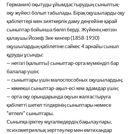
Германия) оқытуды ұйымдастырудың сыныптық-
оқу жүйесі болып табылады. Бірақ оқушыларды оқу
қабілеттері мен зияткерлік даму деңгейіне қарай
сыныптар бойынша бөліп берді. Жүйенің негізін
қалаушы Йозеф Зик-кингер (1858-1930)
оқушылардың қабілетіне сәйкес 4 арнайы сынып
құруды ұсынды:
— негізгі (қалыпты) сыныптар-орта мүмкіндігі бар
балалар үшін;
— сыныптары үшін малоспособных оқушылардың;
— көмекші сыныптар-ақыл-есі кем адамдар үшін;
— орта оқу орындарында оқуын жалғастыруға
қабілетті шетел тілдерінің сыныптары немесе
“өтпелі” сыныптары.
Сыныпқа іріктеу мұғалімдердің бақылаулары,
психометриялық зерттеулер мен емтихандар