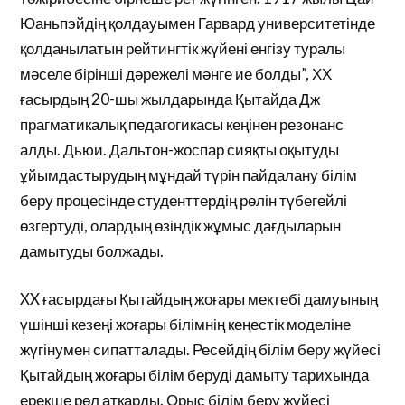
Юаньпэйдің қолдауымен Гарвард университетінде
қолданылатын рейтингтік жүйені енгізу туралы
мәселе бірінші дәрежелі мәнге ие болды”, ХХ
ғасырдың 20-шы жылдарында Қытайда Дж
прагматикалық педагогикасы кеңінен резонанс
алды. Дьюи. Дальтон-жоспар сияқты оқытуды
ұйымдастырудың мұндай түрін пайдалану білім
беру процесінде студенттердің рөлін түбегейлі
өзгертуді, олардың өзіндік жұмыс дағдыларын
дамытуды болжады.
XX ғасырдағы Қытайдың жоғары мектебі дамуының
үшінші кезеңі жоғары білімнің кеңестік моделіне
жүгінумен сипатталады. Ресейдің білім беру жүйесі
Қытайдың жоғары білім беруді дамыту тарихында
ерекше рөл атқарды. Орыс білім беру жүйесі