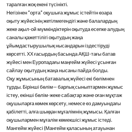
таралған жоқ екені түсінікті.
Негізінен “орта” оқушыға жұмыс істейтін өзара
оқыту жүйесінің жетілмегендігі және балалардың
жеке ақыл-ой мүмкіндіктерін оқытуда есепке алудың
саналы қажеттілігі оқытудың жаңа
ұйымдастырушылық нысандарын іздестіруді
көрсетті. ХХ ғасырдың басында АҚШ-тағы батав
жүйесі мен Еуропадағы маңғейм жүйесі ұсынған
сайлау оқытудың жаңа нысаны пайда болды.
Оқу жұмысының батавалық жүйесі екі бөлімнен
тұрды. Бірінші бөлім— барлық сыныптармен жұмыс
істеу, екінші бөлім-жеке сабақтар және оған мұқтаж
оқушыларға көмек көрсету, немесе өз дамуындағы
қабілетті, алға шыққан мұғалімнің жұмысы. Қалған
оқушылармен мұғалім көмекшісі жұмыс істеді.
Мангейм жүйесі (Мангейм қаласының атауынан