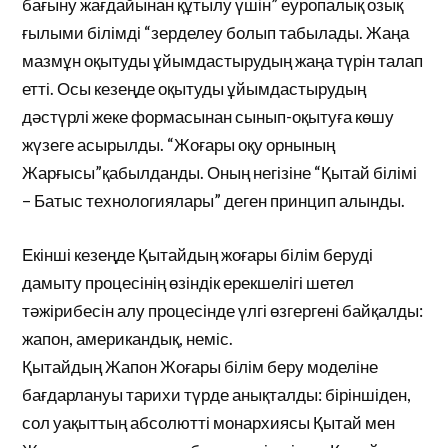
бағыну жағдайынан құтылу үшін” еуропалық озық
ғылыми білімді “зерделеу болып табылады. Жаңа
мазмұн оқытуды ұйымдастырудың жаңа түрін талап
етті. Осы кезеңде оқытуды ұйымдастырудың
дәстүрлі жеке формасынан сынып-оқытуға көшу
жүзеге асырылды. “Жоғары оқу орнының
Жарғысы”қабылданды. Оның негізіне “Қытай білімі
– Батыс технологиялары” деген принцип алынды.
Екінші кезеңде Қытайдың жоғары білім беруді
дамыту процесінің өзіндік ерекшелігі шетел
тәжірибесін алу процесінде үлгі өзгергені байқалды:
жапон, американдық, неміс.
Қытайдың Жапон Жоғары білім беру моделіне
бағдарлануы тарихи түрде анықталды: біріншіден,
сол уақыттың абсолютті монархиясы Қытай мен