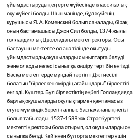
ұйымдастырудың ең ерте жүйесінде классикалық-
оқу жүйесі болды. Шын мәнінде, бұл жүйенің
құрушысы Я. А. Коменский болып саналады, бірақ
оның бастамашысы Джон Сил болды, 1374 жылы
голландиялық Цволладағы мектеп ректоры. Осы
бастауыш мектепте ол ана тілінде оқытуды
ұйымдастырды,оқушыларды сыныптарға бөлуді
және оларды келесі сыныпқа көшіру тәртібін енгізді.
Басқа мектептерде мұндай тәртіпті Дж тиесілі
болатын “бірлескен өмірдің ағайындары” бірлестігі
енгізді. Күштер. Бұл бірлестіктің еңбегі Голландияда
барлық оқушыларды оқулықтармен қамтамасыз
етуге мүмкіндік беретін алпыс баспахананың негізі
болып табылады. 1537-1588 жж.Страсбургтегі
мектептің ректоры бола отырып, ол оқушыларды он
сыныпқа бөлді. Кейіннен бұл орта мектептер үшін