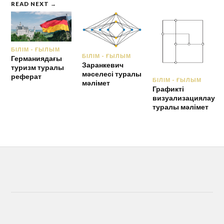
READ NEXT →
БІЛІМ - ҒЫЛЫМ
БІЛІМ - ҒЫЛЫМ
Германиядағы
Заранкевич
туризм туралы
мәселесі туралы
реферат
БІЛІМ - ҒЫЛЫМ
мәлімет
Графикті
визуализациялау
туралы мәлімет