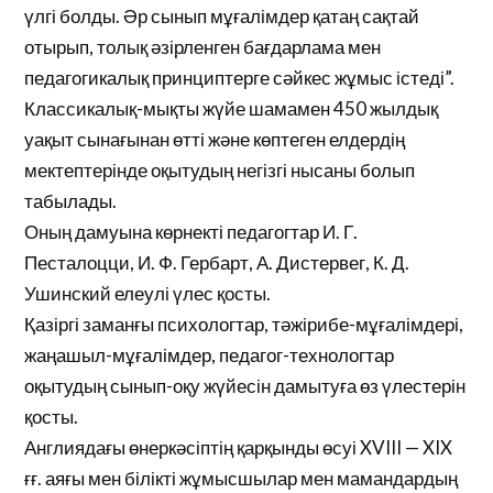
үлгі болды. Әр сынып мұғалімдер қатаң сақтай
отырып, толық әзірленген бағдарлама мен
педагогикалық принциптерге сәйкес жұмыс істеді”.
Классикалық-мықты жүйе шамамен 450 жылдық
уақыт сынағынан өтті және көптеген елдердің
мектептерінде оқытудың негізгі нысаны болып
табылады.
Оның дамуына көрнекті педагогтар И. Г.
Песталоцци, И. Ф. Гербарт, А. Дистервег, К. Д.
Ушинский елеулі үлес қосты.
Қазіргі заманғы психологтар, тәжірибе-мұғалімдері,
жаңашыл-мұғалімдер, педагог-технологтар
оқытудың сынып-оқу жүйесін дамытуға өз үлестерін
қосты.
Англиядағы өнеркәсіптің қарқынды өсуі XVIII — XIX
ғғ. аяғы мен білікті жұмысшылар мен мамандардың