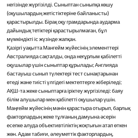
негізінде жүргізілді. Сыныптан сыныпқа көшу
(оқушылардың жетістіктеріне байланысты)
қарастырылды. Бірақ оқу грамдарында аударма
дайындық тетіктері қарастырылмаған, бұл
мүмкіндікті іс жүзінде жапқан.
Қазіргі уақытта Мангейм жүйесінің элементтері
Австралияда сақталды, онда неғұрлым қабілетті
оқушылар үшін сыныптар құрылады; Англияда
бастауыш сынып түлектері тест сынақтарынан
өтеді және тиісті үлгідегі мектептерге жіберіледі;
АҚШ-та жеке сыныптарға іріктеу жүргізіледі: баяу
білім алушылар мен қабілетті оқушылар үшін.
Маңғейм жүйесінің мәнін қарастыра отырып, барлық
факторлардың жеке тұлғаның дамуына әсерін
есепке алуда объективтіліктің жоқтығын атап өткен
жөн. Адам табиғи, әлеуметтік факторлардың,