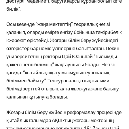
дәстүрлі мәдениеті, баруға қарсы құрбан болып кете
билік”.
Осы кезеңде “жаңа мектептің” теориялық негізі
қаланып, оларды өмірге енгізу бойынша тәжірибелік
іс-әрекет өрістейді. Жоғары білім беру жүйесіндегі
өзгерістер бар неміс үлгілеріне бағытталған. Пекин
университетінің ректоры Цай Юаньпэй “ғылымды
қажетсінетін білімнің” жақтаушысы болды. Негізгі
қағида: “қытайлық оқыту мазмұнын еуропалық
біліммен байыту”. Тек еуропалық озық ғылыми
білімді зерттей отырып, алға жылжуға және бағыну
қалпынан құтылуға болады.
Жоғары білім беру жүйесін реформалау процесінде
қытайлық ғалымдар АҚШ-тың жоғары мектебінің
тәжірибесіне бірнеше рет жүгінген. 1917 жылы Цай