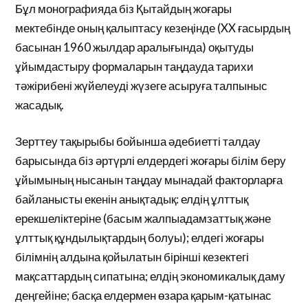
Бұл монографияда біз Қытайдың жоғары
мектебінде оның қалыптасу кезеңінде (XX ғасырдың
басынан 1960 жылдар аралығында) оқытуды
ұйымдастыру формаларын таңдауда тарихи
тәжірибені жүйелеуді жүзеге асыруға талпыныс
жасадық.
Зерттеу тақырыбы бойынша әдебиетті талдау
барысында біз әртүрлі елдердегі жоғары білім беру
ұйымының нысанын таңдау мынадай факторларға
байланысты екенін анықтадық: елдің ұлттық
ерекшеліктеріне (басым жалпыадамзаттық және
ұлттық құндылықтардың болуы); елдегі жоғары
білімнің алдына қойылатын бірінші кезектегі
мақсаттардың сипатына; елдің экономикалық даму
деңгейіне; басқа елдермен өзара қарым-қатынас