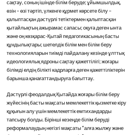
сақтау, соның ішінде білім беруде; ұйымшылдық,
өзін – өзі тәртіп, үлкенге құрмет көрсете білу –
қалыптасқан дәстүрлі тетіктермен қалыптасқан
қытайлықтың ажырамас сапасы; оқуға деген ынта
және оң көзқарас-Қытай педагогикасының басты
құндылықтары; шетелдік білім мен білім беру
технологияларын тиімді пайдалану кезінде ұлттық
идеологиялық ядроны сақтау қажеттілігі; жоғары
білімді елдің білікті кадрларға деген қажеттіліктерін
барынша қанағаттандыруға бағыттау.
Дәстүрлі феодалдық Қытайда жоғары білім беру
жүйесінің басты мақсаты мемлекеттік қызметке кіру
құқығын алу үшін мемлекеттік емтихандарды
тапсыру болды. Бірінші кезеңде білім беруді
реформалаудың негізгі мақсаты “алға жылжу және