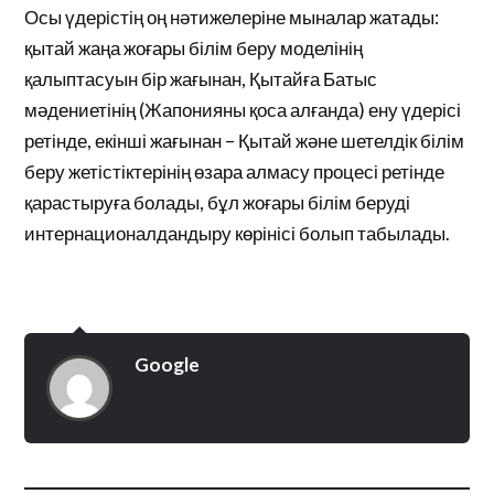
Осы үдерістің оң нәтижелеріне мыналар жатады:
қытай жаңа жоғары білім беру моделінің
қалыптасуын бір жағынан, Қытайға Батыс
мәдениетінің (Жапонияны қоса алғанда) ену үдерісі
ретінде, екінші жағынан – Қытай және шетелдік білім
беру жетістіктерінің өзара алмасу процесі ретінде
қарастыруға болады, бұл жоғары білім беруді
интернационалдандыру көрінісі болып табылады.
Google