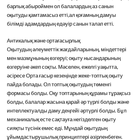
барлық абыроймен ол балалардың аз санын
оқытуды қамтамасыз етті,ал қоғамның дамуы
білімді адамдардың едәуір санын талап етті.
Антикалық және ортағасырлық
Оқытудың әлеуметтік жағдайларының, міндеттері
мен мазмұнының өзгеруі; оқыту нысандарының
өзгеруіне әкеп соқты. Мәселен, ежелгі уақытта,
әсіресе Орта ғасыр кезеңінде жеке-топтық оқыту
пайда болады. Ол топтық оқытудың төменгі
формасы болды. Оқу топтарының құрамы тұрақсыз
болды, балалар жасына қарай әр түрлі болды және
интеллектуалды даму деңгейі әртүрлі болды. Бұл
механикалық есте сақтауға негізделген оқыту
сияқты түсінік емес еді. Мұндай оқытудың
ұйымдастырушылық принциптері әзірленбеген.