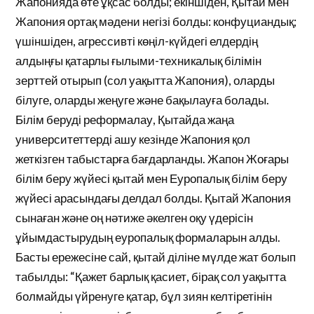
Жапонияда өте ұқсас болды; екіншіден, Қытай мен
Жапония ортақ мәдени негізі болды: конфуциандық;
үшіншіден, агрессивті көңіл-күйдегі елдердің
алдыңғы қатарлы ғылыми-техникалық білімін
зерттей отырып (сол уақытта Жапония), оларды
білуге, оларды жеңуге және бақылауға болады.
Білім беруді реформалау, Қытайда жаңа
университеттерді ашу кезінде Жапония қол
жеткізген табыстарға бағдарланды. Жапон Жоғары
білім беру жүйесі қытай мен Еуропалық білім беру
жүйесі арасындағы делдал болды. Қытай Жапония
сынаған және оң нәтиже әкелген оқу үдерісін
ұйымдастырудың еуропалық формаларын алды.
Басты ережесіне сай, қытай діліне мүлде жат болып
табылды: “Қажет барлық қасиет, бірақ сол уақытта
болмайды үйренуге қатар, бұл зиян келтіретінін