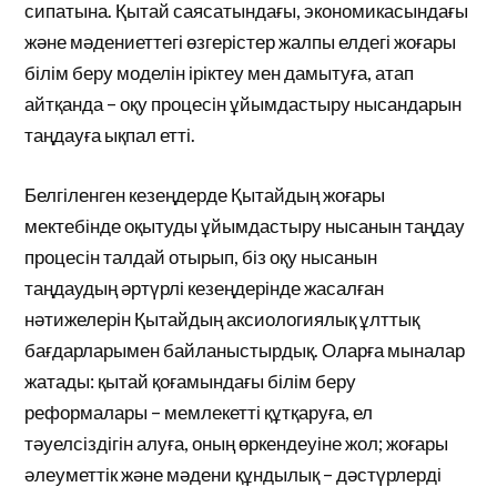
сипатына. Қытай саясатындағы, экономикасындағы
және мәдениеттегі өзгерістер жалпы елдегі жоғары
білім беру моделін іріктеу мен дамытуға, атап
айтқанда – оқу процесін ұйымдастыру нысандарын
таңдауға ықпал етті.
Белгіленген кезеңдерде Қытайдың жоғары
мектебінде оқытуды ұйымдастыру нысанын таңдау
процесін талдай отырып, біз оқу нысанын
таңдаудың әртүрлі кезеңдерінде жасалған
нәтижелерін Қытайдың аксиологиялық ұлттық
бағдарларымен байланыстырдық. Оларға мыналар
жатады: қытай қоғамындағы білім беру
реформалары – мемлекетті құтқаруға, ел
тәуелсіздігін алуға, оның өркендеуіне жол; жоғары
әлеуметтік және мәдени құндылық – дәстүрлерді