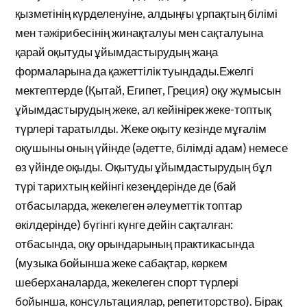
қызметінің күрделенуіне, алдыңғы ұрпақтың білімі
мен тәжірибесінің жинақталуы мен сақталуына
қарай оқытуды ұйымдастырудың жаңа
формаларына да қажеттілік туындады.Ежелгі
мектептерде (Қытай, Египет, Греция) оқу жұмысын
ұйымдастырудың жеке, ал кейінірек жеке-топтық
түрлері таратылды. Жеке оқыту кезінде мұғалім
оқушыны оның үйінде (әдетте, білімді адам) немесе
өз үйінде оқыды. Оқытуды ұйымдастырудың бұл
түрі тарихтың кейінгі кезеңдерінде де (бай
отбасыларда, жекелеген әлеуметтік топтар
өкілдерінде) бүгінгі күнге дейін сақталған:
отбасында, оқу орындарының практикасында
(музыка бойынша жеке сабақтар, көркем
шеберханаларда, жекелеген спорт түрлері
бойынша, консультациялар, репетиторство). Бірақ