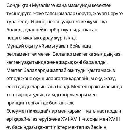
Сондықтан Мұғалімге жаңа мазмұнды кезекпен
түсіндіруге, жеке тапсырмалар беруге, жауап беруге
тура келді. Әрине, негізгі уақыт жеке жұмысқа
бөлінді, одан кейін әрбір оқушыдан қатаң
педагогикалық сұрау жүргізілді.
Мұндай оқыту ұйымы уақыт бойынша
регламенттелмеген. Балалар мектепке жылдың кез-
келген уақытында және жарық күні бара алды.
Мектеп балаларды жаппай оқытуды қамтамасыз
етпеді және оқушыларға тек қарапайым оқу, жазу,
есеп дағдыларын ғана берді. Мектеп практикасында
топтық оқытудың тиімді формалары мен
принциптері әлі де болған жоқ.
Әлеуметтік жағдайлар мен қарым— қатынастардың
әрі қарайғы өзгеруі және XVI-XVIII ғғ.соңы мен XVIII
ғғ. басындағы қажеттіліктер мектеп жүйесінің