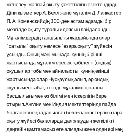
жетіспеуі жаппай оқыту қажеттілігін өзектендірді.
Діни қызметкер А. Белл және мұғалім Д. Ланкастер
Я. А. Коменскийдің 300-ден астам адамды бір
мезгілде оқыту туралы идеясын пайдаланды.
Мұғалімдердің тапшылығы жағдайында олар
“сатылы” оқыту немесе “өзара оқыту” жүйесін
ұсынды. Оның мәні мынада: күннің бірінші
жартысында мұғалім ересек, қабілетті (ондық)
оқушылар тобымен айналысты, күннің екінші
жартысында олар Нұсқаулық алып, әр ондық
оқушымен сабақ өткізді, мұғалімнің жалпы
басшылығымен өз білімі мен іскерлігін бере
отырып.Англия мен Индия мектептерінде пайда
болған және қолданылған белл-ланкастерлік өзара
оқыту жүйесі балаларды даярлаудың жеткілікті
деңгейін қамтамасыз ете алмады және одан әрі кең