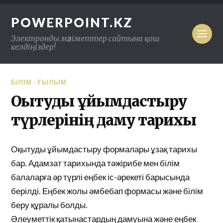
POWERPOINT.KZ
Электронды мәліметтер сайтына қош
келдіңіздер!
БІЛІМ - ҒЫЛЫМ
Оқытуды ұйымдастыру
түрлерінің даму тарихы
Оқытуды ұйымдастыру формалары ұзақ тарихы
бар. Адамзат тарихында тәжірибе мен білім
балаларға әр түрлі еңбек іс-әрекеті барысында
берілді. Еңбек жолы әмбебап формасы және білім
беру құралы болды.
Әлеуметтік қатынастардың дамуына және еңбек