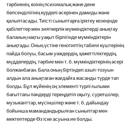
тәрбиенің, өзінің психикалық және дене
белсенділігінің күрделі әсерінен дамиды және
қалыптасады. Тиісті сыныптарға іріктеу кезеңінде
қабілеттер мен зияткерлік мүмкіндіктерді анықтау
баланың нақты уақыт бірлігінде мүмкіндіктерін
анықтады. Оның үстіне генотиптің табиғи күштерінің
пайда болуы, басым уәждердің, қажеттіліктердің,
мүдделердің, тәрбие мен т. б. мүмкіндіктерінің әсері
болжанбаған. Бала оның біртіндеп азып-тозуын
алдын ала анықтаған жағдайға жасанды түрде тап
болды. Бұл жүйенің оң элементі түрлі ғылыми
бағыттағы пәндерді тереңдетіп оқыту, суретшілер,
музыканттар, мүсіншілер және т. б. дайындау
бойынша мамандандырылған сыныптар мен
мектептерде Өз іске асуына ие болды.