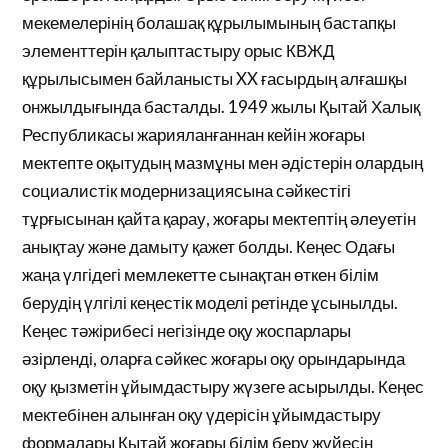
мекемелерінің болашақ құрылымының бастапқы
элементтерін қалыптастыру орыс КВЖД
құрылысымен байланысты XX ғасырдың алғашқы
онжылдығында басталды. 1949 жылы Қытай Халық
Республикасы жарияланғаннан кейін жоғары
мектепте оқытудың мазмұны мен әдістерін олардың
социалистік модернизациясына сәйкестігі
тұрғысынан қайта қарау, жоғары мектептің әлеуетін
анықтау және дамыту қажет болды. Кеңес Одағы
жаңа үлгідегі мемлекетте сынақтан өткен білім
берудің үлгілі кеңестік моделі ретінде ұсынылды.
Кеңес тәжірибесі негізінде оқу жоспарлары
әзірленді, оларға сәйкес жоғары оқу орындарында
оқу қызметін ұйымдастыру жүзеге асырылды. Кеңес
мектебінен алынған оқу үдерісін ұйымдастыру
формалары Қытай жоғары білім беру жүйесін