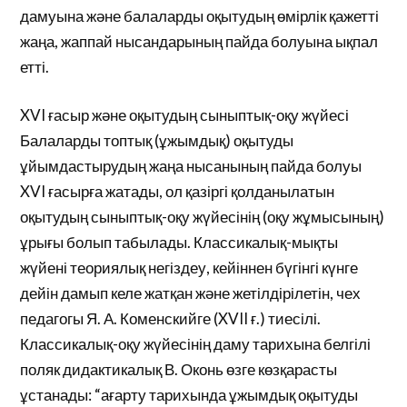
дамуына және балаларды оқытудың өмірлік қажетті
жаңа, жаппай нысандарының пайда болуына ықпал
етті.
XVI ғасыр және оқытудың сыныптық-оқу жүйесі
Балаларды топтық (ұжымдық) оқытуды
ұйымдастырудың жаңа нысанының пайда болуы
XVI ғасырға жатады, ол қазіргі қолданылатын
оқытудың сыныптық-оқу жүйесінің (оқу жұмысының)
ұрығы болып табылады. Классикалық-мықты
жүйені теориялық негіздеу, кейіннен бүгінгі күнге
дейін дамып келе жатқан және жетілдірілетін, чех
педагогы Я. А. Коменскийге (XVII ғ.) тиесілі.
Классикалық-оқу жүйесінің даму тарихына белгілі
поляк дидактикалық В. Оконь өзге көзқарасты
ұстанады: “ағарту тарихында ұжымдық оқытуды