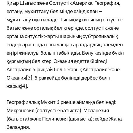
Қиыр Шығыс және Солтүстік Америка. География,
елтану, мұхиттану бөлімінде өзіндік пән —
мұхиттану оқытылады.Тынық мұхитының оңтүстік-
батыс және орталық бөліктерінде, солтүстік және
орташа оңтүстік жарты шарының субтропикалық
ендері арасында орналасқан аралдардың әлемдегі
ең ірі жиналуы болып табылады. Бөлу кезінде бүкіл
құрлықтың бөліктері Океания әдетте бірігеді
Австралия бірыңғай бөлігі жарық Австралия және
Океания[3], бірақ кейде бөлінеді дербес бөлігі
жарық[4].
Географиялық Мұхит бірнеше аймаққа бөлінеді:
Микронезия (солтүстік-батыста), Меланезия
(батыста) және Полинезия (шығыста); кейде Жаңа
Зеландия.