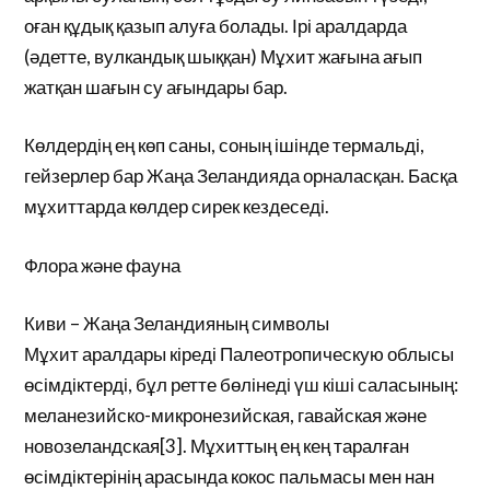
оған құдық қазып алуға болады. Ірі аралдарда
(әдетте, вулкандық шыққан) Мұхит жағына ағып
жатқан шағын су ағындары бар.
Көлдердің ең көп саны, соның ішінде термальді,
гейзерлер бар Жаңа Зеландияда орналасқан. Басқа
мұхиттарда көлдер сирек кездеседі.
Флора және фауна
Киви – Жаңа Зеландияның символы
Мұхит аралдары кіреді Палеотропическую облысы
өсімдіктерді, бұл ретте бөлінеді үш кіші саласының:
меланезийско-микронезийская, гавайская және
новозеландская[3]. Мұхиттың ең кең таралған
өсімдіктерінің арасында кокос пальмасы мен нан