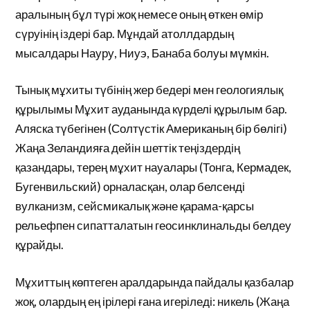
аралының бұл түрі жоқ немесе оның өткен өмір
сүруінің іздері бар. Мұндай атоллдардың
мысалдары Науру, Ниуэ, Банаба болуы мүмкін.
Тынық мұхиты түбінің жер бедері мен геологиялық
құрылымы Мұхит ауданында күрделі құрылым бар.
Аляска түбегінен (Солтүстік Американың бір бөлігі)
Жаңа Зеландияға дейін шеттік теңіздердің
қазандары, терең мұхит науалары (Тонга, Кермадек,
Бугенвильский) орналасқан, олар белсенді
вулканизм, сейсмикалық және қарама-қарсы
рельефпен сипатталатын геосинклинальды белдеу
құрайды.
Мұхиттың көптеген аралдарында пайдалы қазбалар
жоқ, олардың ең ірілері ғана игеріледі: никель (Жаңа