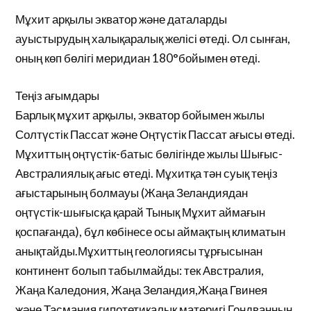
Мұхит арқылы экватор және даталарды
ауыстырудың халықаралық желісі өтеді. Ол сынған,
оның көп бөлігі меридиан 180°бойымен өтеді.
Теңіз ағымдары
Барлық мұхит арқылы, экватор бойымен жылы
Солтүстік Пассат және Оңтүстік Пассат ағысы өтеді.
Мұхиттың оңтүстік-батыс бөлігінде жылы Шығыс-
Австралиялық ағыс өтеді. Мұхитқа тән суық теңіз
ағыстарының болмауы (Жаңа Зеландиядан
оңтүстік-шығысқа қарай Тынық Мұхит аймағын
қоспағанда), бұл көбінесе осы аймақтың климатын
анықтайды.Мұхиттың геологиясы тұрғысынан
континент болып табылмайды: тек Австралия,
Жаңа Каледония, Жаңа Зеландия,Жаңа Гвинея
және Тасмания гипотетикалық материгі Гондванның