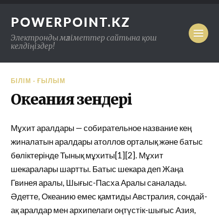
POWERPOINT.KZ
Электронды мәліметтер сайтына қош
келдіңіздер!
БІЛІМ - ҒЫЛЫМ
Океания өзендері
Мұхит аралдары — собирательное название кең
жиналатын аралдары атоллов орталық және батыс
бөліктерінде Тынық мұхиты[1][2]. Мұхит
шекаралары шартты. Батыс шекара деп Жаңа
Гвинея аралы, Шығыс-Пасха Аралы саналады.
Әдетте, Океанию емес қамтиды Австралия, сондай-
ақ аралдар мен архипелаги оңтүстік-шығыс Азия,