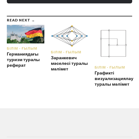
READ NEXT →
БІЛІМ - ҒЫЛЫМ
БІЛІМ - ҒЫЛЫМ
Германиядағы
Заранкевич
туризм туралы
мәселесі туралы
реферат
БІЛІМ - ҒЫЛЫМ
мәлімет
Графикті
визуализациялау
туралы мәлімет