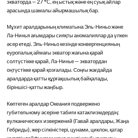
экваторда — 27 °C, ең ыстық және ең суық айлар
арасында шамалы айырмашылық бар.
Мұхит аралдарының климатына Эль-Ниньо және
Ла-Нинья ағымдары сияқты аномалиялар да үлкен
әсер етеді. Эль-Ниньо кезінде конвергенцияның
еуропалық аймағы экватор жағына қарай
солтүстікке қарай, Ла-Нинье — экватордан
оңтүстікке қарай қозғалады. Соңғы жағдайда
аралдарда қатты құрғақшылық байқалады,
біріншісі-қатты жаңбыр.
Көптеген аралдар Океания подвержено
губительному әсеріне табиғи катаклизмдердің:
вулканических извержений (Гавай аралдары, Жаңа
Гебриды), жер сілкіністері, цунами, циклон, қатар