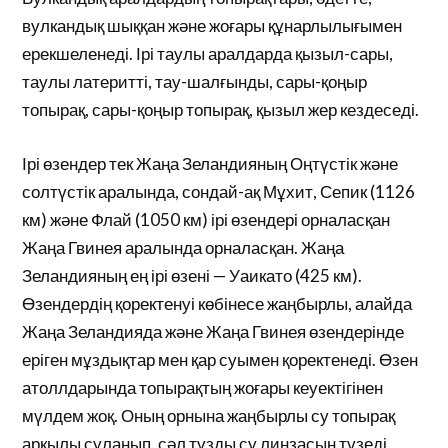
вулкандық шыққан және жоғары құнарлылығымен
ерекшеленеді. Ірі таулы аралдарда қызыл-сары,
таулы латеритті, тау-шалғынды, сары-қоңыр
топырақ, сары-қоңыр топырақ, қызыл жер кездеседі.
Ірі өзендер тек Жаңа Зеландияның Оңтүстік және
солтүстік аралында, сондай-ақ Мұхит, Сепик (1126
км) және Флай (1050 км) ірі өзендері орналасқан
Жаңа Гвинея аралында орналасқан. Жаңа
Зеландияның ең ірі өзені — Уаикато (425 км).
Өзендердің қоректенуі көбінесе жаңбырлы, алайда
Жаңа Зеландияда және Жаңа Гвинея өзендерінде
еріген мұздықтар мен қар суымен қоректенеді. Өзен
атоллдарында топырақтың жоғары кеуектігінен
мүлдем жоқ. Оның орнына жаңбырлы су топырақ
арқылы суланып, сәл тұзды су линзасын түзеді,