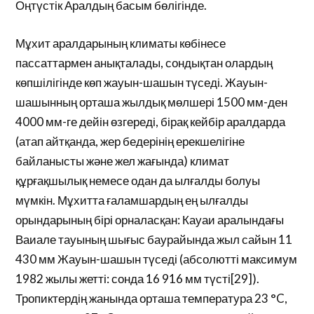
Оңтүстік Аралдың басым бөлігінде.
Мұхит аралдарының климаты көбінесе
пассаттармен анықталады, сондықтан олардың
көпшілігінде көп жауын-шашын түседі. Жауын-
шашынның орташа жылдық мөлшері 1500 мм-ден
4000 мм-ге дейін өзгереді, бірақ кейбір аралдарда
(атап айтқанда, жер бедерінің ерекшелігіне
байланысты және жел жағында) климат
құрғақшылық немесе одан да ылғалды болуы
мүмкін. Мұхитта ғаламшардың ең ылғалды
орындарының бірі орналасқан: Кауаи аралындағы
Ваиале тауының шығыс баурайында жыл сайын 11
430 мм Жауын-шашын түседі (абсолютті максимум
1982 жылы жетті: сонда 16 916 мм түсті[29]).
Тропиктердің жанында орташа температура 23 °C,