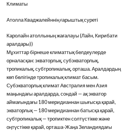
Климаты
Атолла Кваджалейннің ғарыштық суреті
Каролайн атоллының жағалауы (Лайн, Кирибати
аралдары))
Мұхиттар бірнеше климаттық белдеулерде
орналасқан: экваторлық, субэкваторлық,
тропикалық, субтропикалық, орташа. Аралдардың
көп бөлігінде тропикалық климат басым.
Субэкваторлық климат Австралия мен Азия
маңындағы аралдарда, сондай — ақ экватор
аймағындағы 180 меридианнан шығысқа қарай,
экваторлық — 180 меридианнан батысқа қарай,
субтропикалық — тропиктен солтүстікке және
оңтүстікке қарай, орташа-Жаңа Зеландиядағы