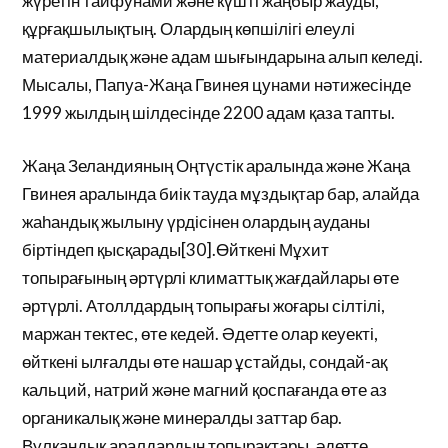
жүретін тайфунами және күшті жаңбыр жауды,
құрғақшылықтың. Олардың көпшілігі елеулі
материалдық және адам шығындарына алып келеді.
Мысалы, Папуа-Жаңа Гвинея цунами нәтижесінде
1999 жылдың шілдесінде 2200 адам қаза тапты.
Жаңа Зеландияның Оңтүстік аралында және Жаңа
Гвинея аралында биік тауда мұздықтар бар, алайда
жаһандық жылыну үрдісінен олардың ауданы
біртіндеп қысқарады[30].Өйткені Мұхит
топырағының әртүрлі климаттық жағдайлары өте
әртүрлі. Атоллдардың топырағы жоғары сілтілі,
маржан тектес, өте кедей. Әдетте олар кеуекті,
өйткені ылғалды өте нашар ұстайды, сондай-ақ
кальций, натрий және магний қоспағанда өте аз
органикалық және минералды заттар бар.
Вулкандық аралдардың топырақтары, әдетте,