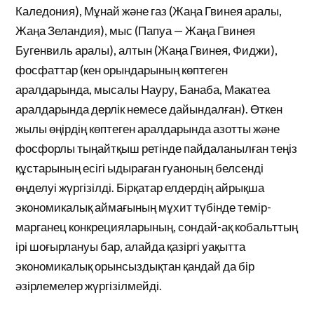
Каледония), Мұнай және газ (Жаңа Гвинея аралы,
Жаңа Зеландия), мыс (Папуа — Жаңа Гвинея
Бугенвиль аралы), алтын (Жаңа Гвинея, Фиджи),
фосфаттар (кен орындарының көптеген
аралдарында, мысалы Науру, Банаба, Макатеа
аралдарында дерлік немесе дайындалған). Өткен
жылы өңірдің көптеген аралдарында азотты және
фосфорлы тыңайтқыш ретінде пайдаланылған теңіз
құстарының есігі ыдыраған гуаноның белсенді
өңделуі жүргізілді. Бірқатар елдердің айрықша
экономикалық аймағының мұхит түбінде темір-
марганец конкрецияларының, сондай-ақ кобальттың
ірі шоғырлануы бар, алайда қазіргі уақытта
экономикалық орынсыздықтан қандай да бір
әзірлемелер жүргізілмейді.