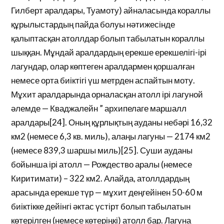
Гилберт аралдары, Туамоту) айналасында кораллы
құрылыстардың пайда болуы нәтижесінде
қалыптасқан атоллдар болып табылатын кораллы
шыққан. Мұндай аралдардың ерекше ерекшелігі-ірі
лагундар, олар көптеген аралдармен қоршалған
немесе орта биіктігі үш метрден аспайтын моту.
Мұхит аралдарында орналасқан атолл ірі лагуной
әлемде — Кваджалейн ” архипелаге маршалл
аралдары[24]. Оның құрлықтың ауданы небәрі 16,32
км2 (немесе 6,3 кв. миль), алаңы лагуны — 2174 км2
(немесе 839,3 шаршы миль)[25]. Суши ауданы
бойынша ірі атолл — Рождество аралы (немесе
Киритимати) – 322 км2. Алайда, атоллдардың
арасында ерекше түр — мұхит деңгейінен 50-60 м
биіктікке дейінгі әктас үстірт болып табылатын
көтерілген (немесе көтеріңкі) атолл бар. Лагуна