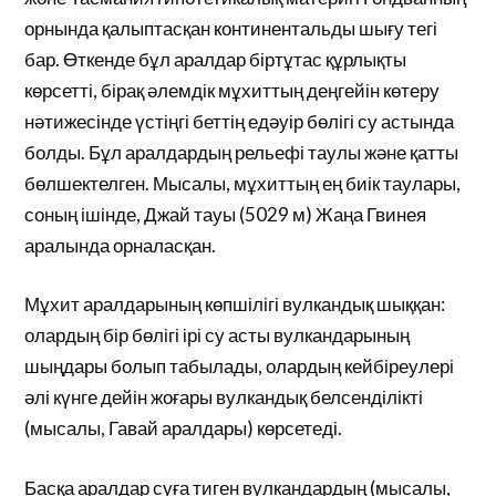
орнында қалыптасқан континентальды шығу тегі
бар. Өткенде бұл аралдар біртұтас құрлықты
көрсетті, бірақ әлемдік мұхиттың деңгейін көтеру
нәтижесінде үстіңгі беттің едәуір бөлігі су астында
болды. Бұл аралдардың рельефі таулы және қатты
бөлшектелген. Мысалы, мұхиттың ең биік таулары,
соның ішінде, Джай тауы (5029 м) Жаңа Гвинея
аралында орналасқан.
Мұхит аралдарының көпшілігі вулкандық шыққан:
олардың бір бөлігі ірі су асты вулкандарының
шыңдары болып табылады, олардың кейбіреулері
әлі күнге дейін жоғары вулкандық белсенділікті
(мысалы, Гавай аралдары) көрсетеді.
Басқа аралдар суға тиген вулкандардың (мысалы,