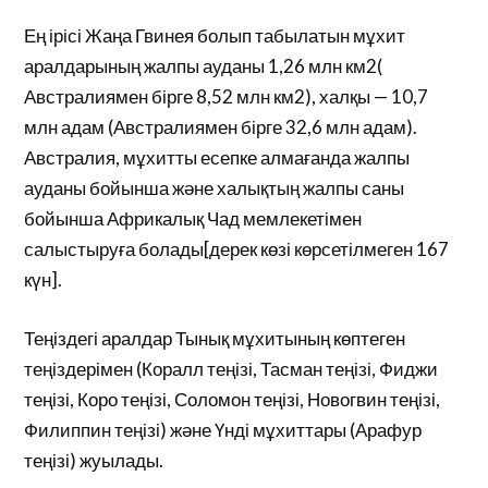
Ең ірісі Жаңа Гвинея болып табылатын мұхит
аралдарының жалпы ауданы 1,26 млн км2(
Австралиямен бірге 8,52 млн км2), халқы — 10,7
млн адам (Австралиямен бірге 32,6 млн адам).
Австралия, мұхитты есепке алмағанда жалпы
ауданы бойынша және халықтың жалпы саны
бойынша Африкалық Чад мемлекетімен
салыстыруға болады[дерек көзі көрсетілмеген 167
күн].
Теңіздегі аралдар Тынық мұхитының көптеген
теңіздерімен (Коралл теңізі, Тасман теңізі, Фиджи
теңізі, Коро теңізі, Соломон теңізі, Новогвин теңізі,
Филиппин теңізі) және Үнді мұхиттары (Арафур
теңізі) жуылады.