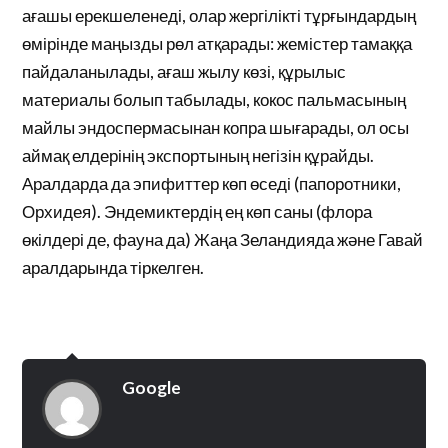
ағашы ерекшеленеді, олар жергілікті тұрғындардың
өмірінде маңызды рөл атқарады: жемістер тамаққа
пайдаланылады, ағаш жылу көзі, құрылыс
материалы болып табылады, кокос пальмасының
майлы эндоспермасынан копра шығарады, ол осы
аймақ елдерінің экспортының негізін құрайды.
Аралдарда да эпифиттер көп өседі (папоротники,
Орхидея). Эндемиктердің ең көп саны (флора
өкілдері де, фауна да) Жаңа Зеландияда және Гавай
аралдарында тіркелген.
Google