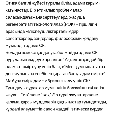
Этика белгілі жүйесі туралы білім, адами қарым-
қатынастар. Бір этикалық проблемалар
саласындағы жаңа зерттеулерді жасуша
регенеративті технологиялар (РОҚ) – тіршілігін
арасында келіспеушіліктер ғалымдар,
саясаткерлер, заңгерлер, философами қолдану
мүмкіндігі адами СК.
Болады немесе қолдануға болмайды адами СК
ауруларын емдеуге арналған? Ақталған қандай бір
адамзат өмір сүру үшін басқа? Менің ұмтылатын өз
денсаулығына есебінен қираған басқа адам өмірін?
Ма бұза өмір адам эмбрионын алу үшін СК?
Туындауы сұрақтар мүмкіндігін болжайды екі негізгі
жауап – “иә” және “жоқ”. Әр түрлі жауаптар және
қарама-қарсы мүдделерін қақтығыстар туындатады,
күрделі әлеуметтік-саяси жағдай, этически күрделі