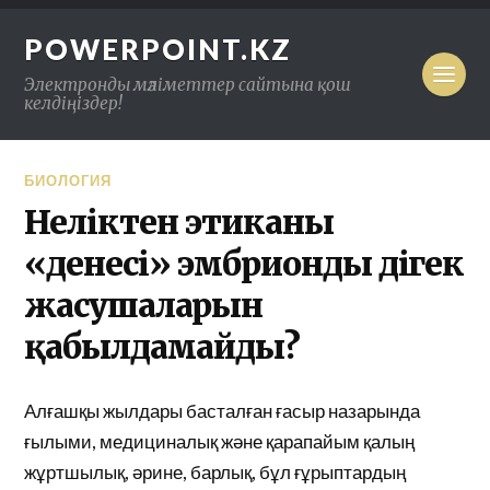
POWERPOINT.KZ
Электронды мәліметтер сайтына қош
келдіңіздер!
БИОЛОГИЯ
Неліктен этиканың
«денесі» эмбрионды діңгек
жасушаларын
қабылдамайды?
Алғашқы жылдары басталған ғасыр назарында
ғылыми, медициналық және қарапайым қалың
жұртшылық, әрине, барлық, бұл ғұрыптардың