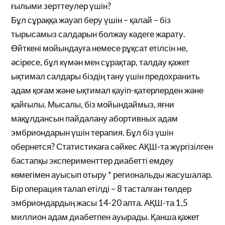
ғылыми зерттеулер үшін?
Бұл сұраққа жауап беру үшін – қалай – біз
тырысамыз салдарын болжау кәдеге жарату.
Өйткені мойындауға немесе рұқсат етілсін не,
әсіресе, бұл күмән мен сұрақтар, талдау қажет
ықтимал салдары біздің тану үшін предохранить
адам қоғам және ықтимал қауіп-қатерлерден және
қайғылы. Мысалы, біз мойындаймыз, яғни
мақұлдансын пайдалану абортивных адам
эмбриондарын үшін терапия. Бұл біз үшін
обернется? Статистикаға сәйкес АҚШ-та жүргізілген
бастапқы эксперименттер диабетті емдеу
көмегімен ауысып отыру * региональды жасушалар.
Бір операция талап етілді – 8 тасталған төлдер
эмбриондардың жасы 14-20 апта. АҚШ-та 1,5
миллион адам диабетпен ауырады. Қанша қажет