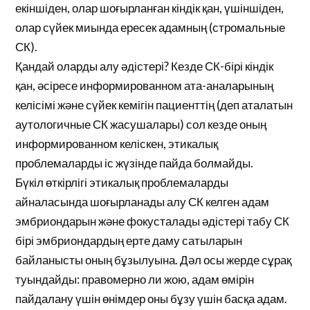
екіншіден, олар шоғырланған кіндік қан, үшіншіден,
олар сүйек миында ересек адамның (стромальные
СК).
Қандай оларды алу әдістері? Кезде СК-бірі кіндік
қан, әсіресе информированном ата-аналарының
келісімі және сүйек кемігін пациенттің (деп аталатын
аутологичные СК жасушалары) сол кезде оның
информированном келіскен, этикалық
проблемаларды іс жүзінде пайда болмайды.
Бүкіл өткірлігі этикалық проблемаларды
айналасында шоғырланады алу СК келген адам
эмбриондарын және фокусталады әдістері табу СК
бірі эмбриондардың ерте даму сатыларын
байланысты оның бұзылуына. Дәл осы жерде сұрақ
туындайды: правомерно ли жою, адам өмірін
пайдалану үшін өнімдер оны бұзу үшін басқа адам.