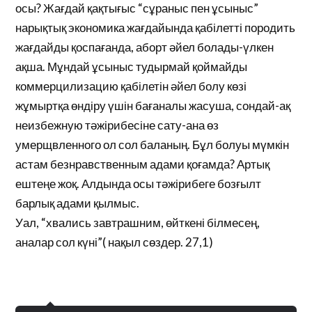
осы? Жағдай қақтығыс “сұраныс пен ұсыныс”
нарықтық экономика жағдайында қабілетті породить
жағдайды қоспағанда, аборт әйел болады-үлкен
ақша. Мұндай ұсыныс тудырмай қоймайды
коммерцилизацию қабілетін әйел болу көзі
жұмыртқа өндіру үшін бағаналы жасуша, сондай-ақ
неизбежную тәжірибесіне сату-ана өз
умерщвленного ол сол баланың. Бұл болуы мүмкін
астам безнравственным адами қоғамда? Артық
ештеңе жоқ. Алдында осы тәжірибеге бозғылт
барлық адами қылмыс.
Уал, “хвались завтрашним, өйткені білмесең,
аналар сол күні”( нақыл сөздер. 27,1)