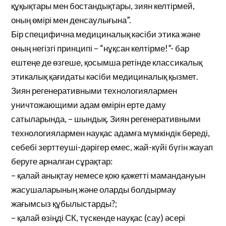
құқықтары мен бостандықтары, зиян келтірмей,
оның өмірі мен денсаулығына”.
Бір специфична медициналық кәсіби этика және
оның негізгі принципі – “нұқсан келтірме!”- бар
ештеңе де өзгеше, қосымша ретінде классикалық
этикалық қағидаты кәсіби медициналық қызмет.
Зиян регенеративными технологиялармен
уничтожающими адам өмірін ерте даму
сатыларында, – шындық. Зиян регенеративными
технологиялармен науқас адамға мүмкіндік береді,
себебі зерттеуші-дәрігер емес, жай-күйі бүгін жауап
беруге арналған сұрақтар:
– қалай анықтау немесе қою қажетті мамандануын
жасушаларының және оларды болдырмау
жағымсыз құбылыстарды?;
– қалай өзіңді СК, түскенде науқас (сау) әсері