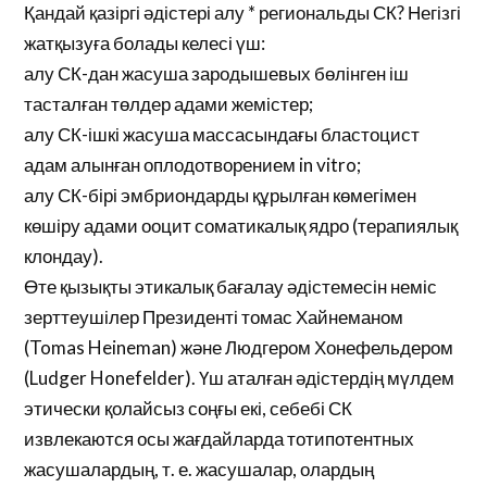
Қандай қазіргі әдістері алу * региональды СК? Негізгі
жатқызуға болады келесі үш:
алу СК-дан жасуша зародышевых бөлінген іш
тасталған төлдер адами жемістер;
алу СК-ішкі жасуша массасындағы бластоцист
адам алынған оплодотворением in vitro;
алу СК-бірі эмбриондарды құрылған көмегімен
көшіру адами ооцит соматикалық ядро (терапиялық
клондау).
Өте қызықты этикалық бағалау әдістемесін неміс
зерттеушілер Президенті томас Хайнеманом
(Tomas Heineman) және Людгером Хонефельдером
(Ludger Honefelder). Үш аталған әдістердің мүлдем
этически қолайсыз соңғы екі, себебі СК
извлекаются осы жағдайларда тотипотентных
жасушалардың, т. е. жасушалар, олардың