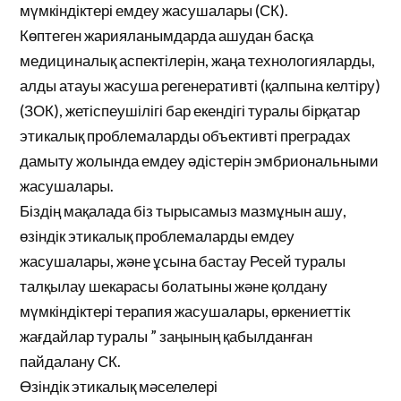
мүмкіндіктері емдеу жасушалары (СК).
Көптеген жарияланымдарда ашудан басқа
медициналық аспектілерін, жаңа технологияларды,
алды атауы жасуша регенеративті (қалпына келтіру)
(ЗОК), жетіспеушілігі бар екендігі туралы бірқатар
этикалық проблемаларды объективті преградах
дамыту жолында емдеу әдістерін эмбриональными
жасушалары.
Біздің мақалада біз тырысамыз мазмұнын ашу,
өзіндік этикалық проблемаларды емдеу
жасушалары, және ұсына бастау Ресей туралы
талқылау шекарасы болатыны және қолдану
мүмкіндіктері терапия жасушалары, өркениеттік
жағдайлар туралы ” заңының қабылданған
пайдалану СК.
Өзіндік этикалық мәселелері