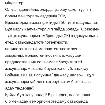
міндеттер.
Ол үшін деңгейіне, олардың шешу қажет түсінігі
болуы мәні туралы өздерінің РОҚ.
Ересек адам ағзасы қамтиды 250 типті жасушалар.
Бұл барлық алуан түрлілігі пайда болады, бір көзден
– дің жасушаларын эмбрионды (СК) өз дамуындағы
өтеді сатысында тотипотентности,
полипотентности, малопотентности жетіп,
ақырында, монопотентности, т. е. жасуша-
предшественниц сол немесе басқа типтегі
жасушалар, мысалы, бауыр және т. б. анықтау
Бойынша Ю. М. Лопухина “дің жасушалары – бұл
жасушалары қабілетті өзгеруі астам бір нысаны
адам тіндердің”.
Қайда бұл жасушалар? Біріншіден, олар являют-
бірімен адами эмбрион ерте даму сатысында,