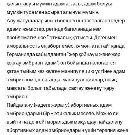
қалыптасуы мүмкін адам ағзасы, адам болуы
мүмкін туса мен асырап алынуы мүмкін.
Алу жасушаларының бөлінген іш тасталған төлдер
адами жемістер, ретінде бағаланады кем
проблематичное ” этикалық қатысты. Дегенмен
аморальность ең аборт емес, күмән, атап айтқанда,
Германияда қабылданған “жер қойнауы және жер
қорғау эмбрион-адам”, ол бойынша налогается
қатаң тыйым кез келген манипуляцию үстінен адам
эмбрионом қоспағанда, манипуляциялар, оның
мақсаты болып табылады сақтау және құтқару
эмбрион.
Пайдалану (кәдеге жарату) абортивных адам
эмбриондарын бір – этикалық мәселе. Можно ли
выйти на деңгейі моральдық мақұлдау пайдалану
абортивных адам эмбриондарын үшін терапия және