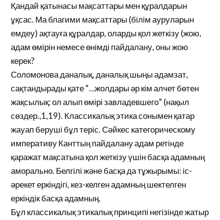
Қандай қатынасы мақсаттары мен құралдарын
ұқсас. Ма благими мақсаттары (білім ауруларын
емдеу) ақтауға құралдар, оларды қол жеткізу (жою,
адам өмірін немесе өнімді пайдалану, оны жою
керек?
Соломонова даналық, даналық шыңы адамзат,
сақтандырады қате “…жолдары әр кім алчет бөтен
жақсылық: ол алып өмірі завладевшего” (нақыл
сөздер.,1,19). Классикалық этика сонымен қатар
жауап беруші бұл теріс. Сәйкес категорическому
императиву Канттың пайдалану адам ретінде
қаражат мақсатына қол жеткізу үшін басқа адамның
аморально. Белгілі және басқа да тұжырымы: іс-
әрекет еркіндігі, кез-келген адамның шектелген
еркіндік басқа адамның.
Бұл классикалық этикалық принципі негізінде жатыр