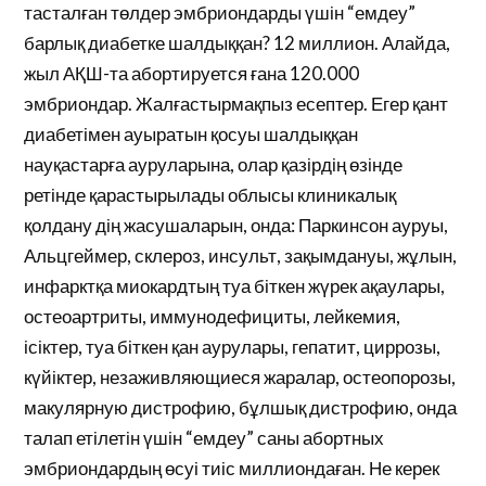
тасталған төлдер эмбриондарды үшін “емдеу”
барлық диабетке шалдыққан? 12 миллион. Алайда,
жыл АҚШ-та абортируется ғана 120.000
эмбриондар. Жалғастырмақпыз есептер. Егер қант
диабетімен ауыратын қосуы шалдыққан
науқастарға ауруларына, олар қазірдің өзінде
ретінде қарастырылады облысы клиникалық
қолдану дің жасушаларын, онда: Паркинсон ауруы,
Альцгеймер, склероз, инсульт, зақымдануы, жұлын,
инфарктқа миокардтың туа біткен жүрек ақаулары,
остеоартриты, иммунодефициты, лейкемия,
ісіктер, туа біткен қан аурулары, гепатит, циррозы,
күйіктер, незаживляющиеся жаралар, остеопорозы,
макулярную дистрофию, бұлшық дистрофию, онда
талап етілетін үшін “емдеу” саны абортных
эмбриондардың өсуі тиіс миллиондаған. Не керек