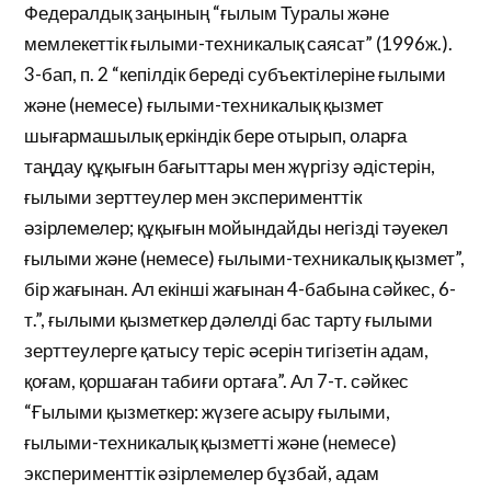
Федералдық заңының “ғылым Туралы және
мемлекеттік ғылыми-техникалық саясат” (1996ж.).
3-бап, п. 2 “кепілдік береді субъектілеріне ғылыми
және (немесе) ғылыми-техникалық қызмет
шығармашылық еркіндік бере отырып, оларға
таңдау құқығын бағыттары мен жүргізу әдістерін,
ғылыми зерттеулер мен эксперименттік
әзірлемелер; құқығын мойындайды негізді тәуекел
ғылыми және (немесе) ғылыми-техникалық қызмет”,
бір жағынан. Ал екінші жағынан 4-бабына сәйкес, 6-
т.”, ғылыми қызметкер дәлелді бас тарту ғылыми
зерттеулерге қатысу теріс әсерін тигізетін адам,
қоғам, қоршаған табиғи ортаға”. Ал 7-т. сәйкес
“Ғылыми қызметкер: жүзеге асыру ғылыми,
ғылыми-техникалық қызметті және (немесе)
эксперименттік әзірлемелер бұзбай, адам