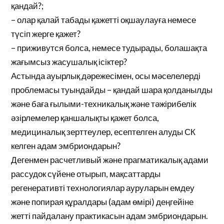
қандай?;
– олар қалай табады қажетті оқшаулауға немесе
түсіп жерге қажет?
– приживутся болса, немесе тудырады, болашақта
жағымсыз жасушалық ісіктер?
Астында ауырлық дәрежесімен, осы мәселелерді
проблемасы туындайды – қандай шара қолданылды
және баға ғылыми-техникалық және тәжірибелік
әзірлемелер қаншалықты қажет болса,
медициналық зерттеулер, есептелген алуды СК
келген адам эмбриондарын?
Дегенмен расчетливый және прагматикалық адами
рассудок сүйене отырып, мақсаттарды
регенеративті технологиялар ауруларын емдеу
және попирая құралдары (адам өмірі) деңгейіне
жетті пайдалану практикасын адам эмбриондарын.