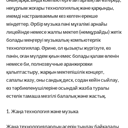
неғұрлым жоғары технологиялық және қарқынды,
икемді настраиваемым кез келген ерекше
міндеттер. Әрбір музыка пәні мұғалімі арнайы
лицейінде немесе жалпы мектеп (немқұрайды) жетік
болады меңгеруі музыкалық-компьютерлік
технологиялар. Әрине, ол қызықты жүргізуге, өз
пәнін, оған мүлдем қиын емес болады қалам өленін
немесе би, полнозвучные аранжировки
қалыптастыру, жарқын мектепішілік концерт,
сапалы жазу, оны сандық диск, содан кейін сыйлау,
өз тәрбиеленушілеріне осындай жазба туралы
естелік тамаша мезгілі балалық және жастық.
1. Жаңа технология және музыка
Жаңа технологиялардың әсерін тыңдау байқалады