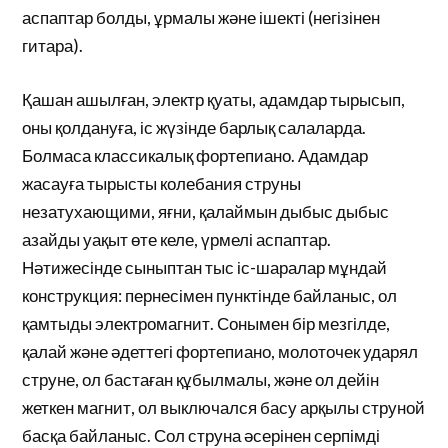
аспаптар болды, ұрмалы және ішекті (негізінен
гитара).
Қашан ашылған, электр қуаты, адамдар тырысып,
оны қолдануға, іс жүзінде барлық салаларда.
Болмаса классикалық фортепиано. Адамдар
жасауға тырысты колебания струны
незатухающими, яғни, қалаймын дыбыс дыбыс
азайды уақыт өте келе, үрмелі аспаптар.
Нәтижесінде сыныптан тыс іс-шаралар мұндай
конструкция: пернесімен пунктінде байланыс, ол
қамтыды электромагнит. Сонымен бір мезгілде,
қалай және әдеттегі фортепиано, молоточек ударял
струне, ол бастаған құбылмалы, және ол дейін
жеткен магнит, ол выключался басу арқылы струной
басқа байланыс. Сол струна әсерінен серпімді