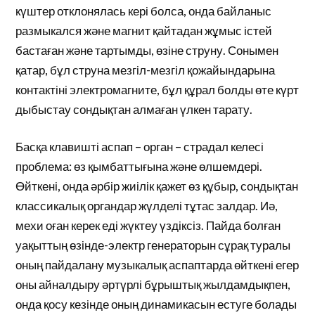
күштер отклонялась кері болса, онда байланыс
размыкался және магнит қайтадан жұмыс істей
бастаған және тартымды, өзіне струну. Сонымен
қатар, бұл струна мезгіл-мезгіл қожайындарына
контактіні электромагните, бұл құрал болды өте күрт
дыбыстау сондықтан алмаған үлкен тарату.
Басқа клавишті аспап – орган – страдал келесі
проблема: өз қымбаттығына және өлшемдері.
Өйткені, онда әрбір жиілік қажет өз құбыр, сондықтан
классикалық органдар жүлделі тұтас залдар. Иә,
мехи оған керек еді жүктеу үздіксіз. Пайда болған
уақыттың өзінде-электр генераторын сұрақ туралы
оның пайдалану музыкалық аспаптарда өйткені егер
оны айналдыру әртүрлі бұрыштық жылдамдықпен,
онда қосу кезінде оның динамикасын естуге болады