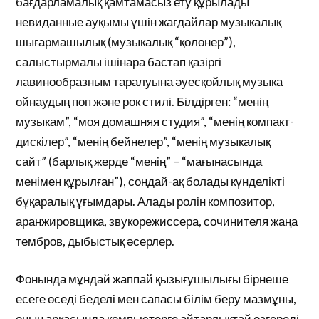
бағдарламалық қамтамасыз ету құрылады
невиданные ауқымы үшін жағдайлар музыкалық
шығармашылық (музыкалық “қолөнер”),
салыстырмалы ішінара бастап қазіргі
лавинообразным таралуына әуесқойлық музыка
ойнаудың поп және рок стилі. Білдірген: “менің
музыкам”, “моя домашняя студия”, “менің компакт-
дискілер”, “менің бейнелер”, “менің музыкалық
сайт” (барлық жерде “менің” – “мағынасында
менімен құрылған”), сондай-ақ болады күнделікті
бұқаралық ұғымдары. Алады ролін композитор,
аранжировщика, звукорежиссера, сочинителя жаңа
тембров, дыбыстық әсерлер.
Фонында мұндай жаппай қызығушылығы бірнеше
есеге өседі беделі мен сапасы білім беру мазмұны,
оның арқасында компьютерге айтарлықтай өзгереді,