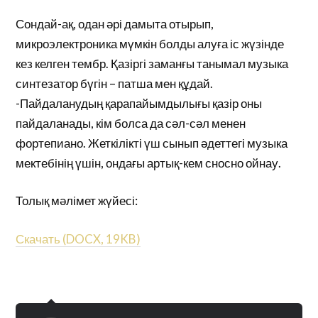
Сондай-ақ, одан әрі дамыта отырып,
микроэлектроника мүмкін болды алуға іс жүзінде
кез келген тембр. Қазіргі заманғы танымал музыка
синтезатор бүгін – патша мен құдай.
-Пайдаланудың қарапайымдылығы қазір оны
пайдаланады, кім болса да сәл-сәл менен
фортепиано. Жеткілікті үш сынып әдеттегі музыка
мектебінің үшін, ондағы артық-кем сносно ойнау.
Толық мәлімет жүйесі:
Скачать (DOCX, 19KB)