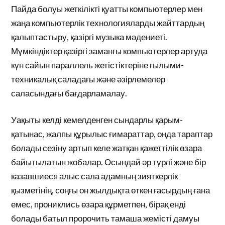
Пайда болуы жеткілікті қуатты компьютерлер мен
жаңа компьютерлік технологияларды жайттардың
қалыптастыру, қазіргі музыка мәдениеті.
Мүмкіндіктер қазіргі заманғы компьютерлер артуда
күн сайын параллель жетістіктеріне ғылыми-
техникалық саладағы және әзірлемелер
саласындағы бағдарламалау.
Уақыты келді кемелденген сындарлы қарым-
қатынас, жалпы құрылыс ғимараттар, онда тараптар
болады сезіну артып келе жатқан қажеттілік өзара
байытылатын жобалар. Осындай әр түрлі және бір
казавшиеся алыс сала адамның зияткерлік
қызметінің, соңғы он жылдықта өткен ғасырдың ғана
емес, прониклись өзара құрметпен, бірақ енді
болады батыл пророчить тамаша жемісті дамуы