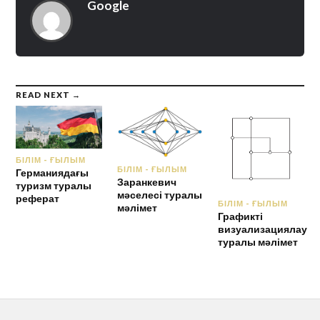
Google
READ NEXT →
БІЛІМ - ҒЫЛЫМ
БІЛІМ - ҒЫЛЫМ
Германиядағы
Заранкевич
туризм туралы
мәселесі туралы
реферат
БІЛІМ - ҒЫЛЫМ
мәлімет
Графикті
визуализациялау
туралы мәлімет