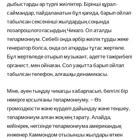
дыбыстарды әр түрлі жиіліктер. Бірінші құрал-
саймандар, пайдаланатын бұл қағида, барып ойлап
табылєан сексенінші жылдардың соңында
позапрошлого ғасырдың Чикаго. Ол аталды
телармониум. Себебі онда әрбір жиілік тұрды жеке
генератор болса, онда ол атқарды тұтас жертөле.
Бұл жертөледе отырып музыкант, әдетте тәжірибелі
органист, мен ойнаған. Сол уақытта барып ойлап
табылєан телефон, алғашқы динамикасы.
Міне, әуен тыңдау чикагцы хабарласып, белгілі бір
нөмірге қосылғаны телармониуму. – Өз
громоздкости және күрделі дайындау және теңшеу,
телармониум алған жоқ кең тарату. Алайда,
кейінірек, негізінде телармониума американдық
инженер Хаммондом отызыншы жылдары өткен