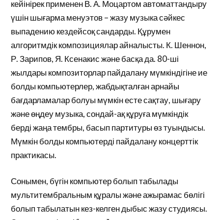
кейінірек применен В. А. Моцартом автоматтандыру
үшін шығарма менуэтов – жазу музыка сәйкес
выпадению кездейсоқ сандарды. Құрумен
алгоритмдік композициялар айналысты. К. Шеннон,
Р. Зарипов, Я. Ксенакис және басқа да. 80-ші
жылдары композиторлар пайдалану мүмкіндігіне ие
болды компьютерлер, жабдықталған арнайы
бағдарламалар болуы мүмкін есте сақтау, шығару
және өңдеу музыка, сондай-ақ құруға мүмкіндік
берді жаңа тембры, басып партитуры өз туындысы.
Мүмкін болды компьютерді пайдалану концерттік
практикасы.
Сонымен, бүгін компьютер болып табылады
мультитембральным құралы және ажырамас бөлігі
болып табылатын кез-келген дыбыс жазу студиясы.