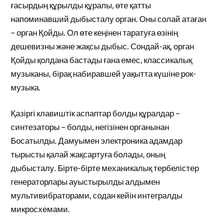
ғасырдың құрылды құралы, өте қатты
напоминавший дыбысталу орган. Оны солай атаған
– орган Қойды. Ол өте кеңінен таратуға өзінің
дешевизны және жақсы дыбыс. Сондай-ақ, орган
Қойды қолдана бастады ғана емес, классикалық
музыканы, бірақ набиравшей уақытта күшіне рок-
музыка.
Қазіргі клавиштік аспаптар болды құралдар –
синтезаторы – болды, негізінен органынан
Босатылды. Дамуымен электроника адамдар
тырысты қалай жақсартуға болады, оның
дыбысталу. Бірте-бірте механикалық тербелістер
генераторлары ауыстырылды алдымен
мультивибраторами, содан кейін интегралды
микросхемами.