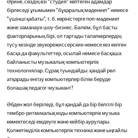
Әрине, сөздің өзі “студия” көптеген адамдар
бірлеседі ұғымымен “бұқаралық мәдениет” немесе
“үшінші қабаты”, т. б. көріністерге поп-мәдениет
және заманауи шоу-бизнес. Бәлкім, бұл басты
факторларының бірі, ол тартады талапкерлердің
түсу кезінде звукорежиссерские немесе кез келген
басқа да факультеттер, осылай немесе басқаша
байланысты музыкалық-компьютерлік
технологиялар. Сұрақ туындайды: қандай рөл
атқарады енгізу компьютерлер білім беруде
болашақ педагог-музыкант?
Әбден жол беріледі, бұл қандай да бір белгілі бір
тембро-ритмикалық коды компьютерлік музыка
көмектеседі емдеуге және кейбір аурулары.
Қолжетімділік компьютерлік техника және ыңғайлы