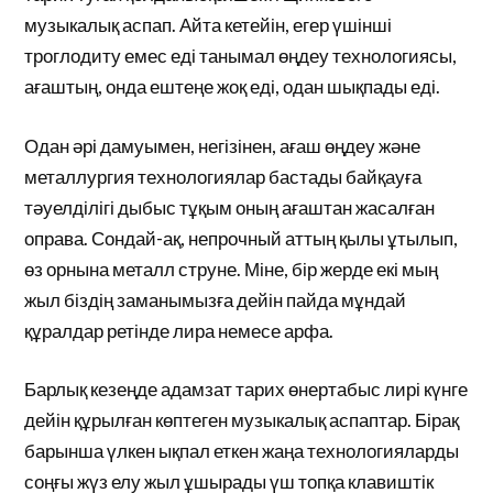
музыкалық аспап. Айта кетейін, егер үшінші
троглодиту емес еді танымал өңдеу технологиясы,
ағаштың, онда ештеңе жоқ еді, одан шықпады еді.
Одан әрі дамуымен, негізінен, ағаш өңдеу және
металлургия технологиялар бастады байқауға
тәуелділігі дыбыс тұқым оның ағаштан жасалған
оправа. Сондай-ақ, непрочный аттың қылы ұтылып,
өз орнына металл струне. Міне, бір жерде екі мың
жыл біздің заманымызға дейін пайда мұндай
құралдар ретінде лира немесе арфа.
Барлық кезеңде адамзат тарих өнертабыс лирі күнге
дейін құрылған көптеген музыкалық аспаптар. Бірақ
барынша үлкен ықпал еткен жаңа технологияларды
соңғы жүз елу жыл ұшырады үш топқа клавиштік