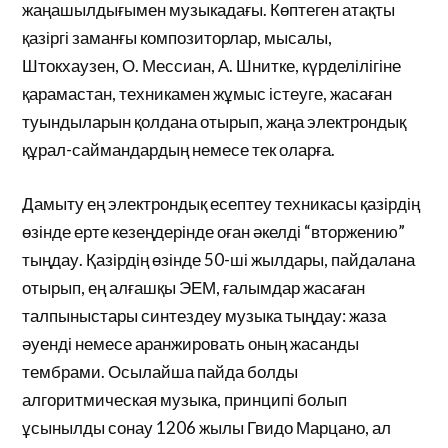
жаңашылдығымен музыкадағы. Көптеген атақты
қазіргі заманғы композиторлар, мысалы,
Штокхаузен, О. Мессиан, А. Шнитке, күрделілігіне
қарамастан, техникамен жұмыс істеуге, жасаған
туындыларын қолдана отырып, жаңа электрондық
құрал-саймандардың немесе тек оларға.
Дамыту ең электрондық есептеу техникасы қазірдің
өзінде ерте кезеңдерінде оған әкелді “вторжению”
тыңдау. Қазірдің өзінде 50-ші жылдары, пайдалана
отырып, ең алғашқы ЭЕМ, ғалымдар жасаған
талпыныстары синтездеу музыка тыңдау: жаза
әуенді немесе аранжировать оның жасанды
тембрами. Осылайша пайда болды
алгоритмическая музыка, принципі болып
ұсынылды сонау 1206 жылы Гвидо Марцано, ал