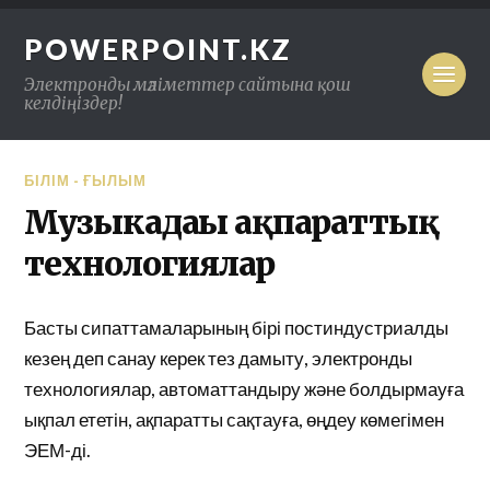
POWERPOINT.KZ
Электронды мәліметтер сайтына қош
келдіңіздер!
БІЛІМ - ҒЫЛЫМ
Музыкадағы ақпараттық
технологиялар
Басты сипаттамаларының бірі постиндустриалды
кезең деп санау керек тез дамыту, электронды
технологиялар, автоматтандыру және болдырмауға
ықпал ететін, ақпаратты сақтауға, өңдеу көмегімен
ЭЕМ-ді.