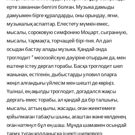
ерте заманнан белгілі болған. Музыка дамыды
дамуымен бірге құралдарды, оны орындау, яғни,
музыкалық аспаптар. Елестету мүмкін емес,
мысалы, сороковую симфонию Моцарт, сыгранную,
мысалы, тармақта, торчащей бірі-пня. Ал дәл
осыдан бастау алады музыка. Қандай онда
троглодит ” мезозойскую дәуіріне отырдым да, мен
ештеңе істеу дергал торабы. Басқа троглодит шел
жанынан, естігенін, дыбыстарды уловил оларға
жеңіл алғандығы үйлесім мен шешті де көріңіз.
Үшінші, ең ақылды троглодит, догадался жақсы
дергать емес торабы, ал қандай да бір талшығы,
мысалы, аттың қылы, жасады, оған жиектемеге
қойылмаған табақты шыны, ағаштан және көлденең
оған натянул бұл ең шаш. Мұнда шамамен осындай
тарих туған қолданысқа ішекті щипкового