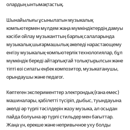
олардың ынтымақтастық.
Шынайылығы ұсынылатын музыкалық
компьютермен мүлдем жаңа мүмкіндіктердің дамуы
кәсіби ойлау музыканттың барлық салаларында
музыкалық шығармашылық әкеледі нарастающему
енгізу музыкалық-компьютерлік технологиялар, бұл
мүмкіндік береді айтарлықтай толықтырылсын және
тіпті өзі сипаты еңбек композитор, музыкатанушы,
орындаушы және педагог.
Көптеген эксперименттер электрондық (ғана емес)
машиналары, қабілетті түсіріп, дыбыс, туындауына
әкелді әр түрлі тәсілдерін жазу музыка, ал осыдан
пайда болуына әр түрлі стильдер мен бағыттар.
Жаңа үн, ерекше және непривычное уху болды