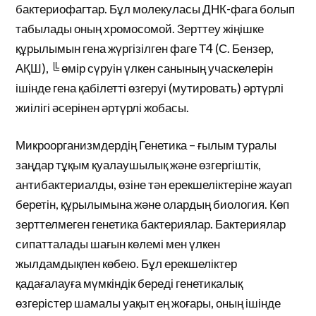
бактериофагтар. Бұл молекуласы ДНК-фага болып
табылады оның хромосомой. Зерттеу жіңішке
құрылымын гена жүргізілген фаге Т4 (С. Бензер,
АҚШ), ╚ өмір сүруін үлкен санының учаскелерін
ішінде гена қабілетті өзгеруі (мутировать) әртүрлі
жиілігі әсерінен әртүрлі жобасы.
Микроорганизмдердің Генетика – ғылым туралы
заңдар тұқым қуалаушылық және өзгергіштік,
антибактериалды, өзіне тән ерекшеліктеріне жауап
беретін, құрылымына және олардың биология. Көп
зерттелмеген генетика бактериялар. Бактериялар
сипатталады шағын көлемі мен үлкен
жылдамдықпен көбею. Бұл ерекшеліктер
қадағалауға мүмкіндік береді генетикалық
өзгерістер шамалы уақыт ең жоғары, оның ішінде