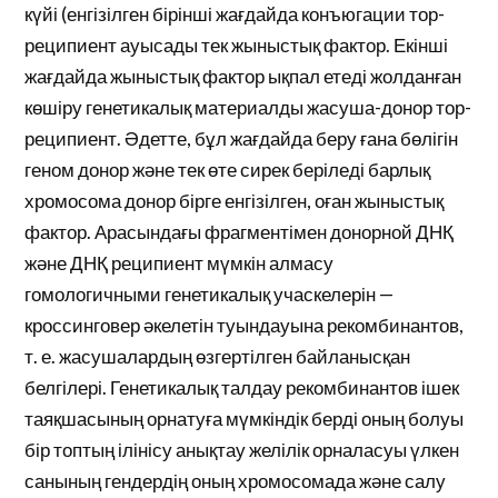
күйі (енгізілген бірінші жағдайда конъюгации тор-
реципиент ауысады тек жыныстық фактор. Екінші
жағдайда жыныстық фактор ықпал етеді жолданған
көшіру генетикалық материалды жасуша-донор тор-
реципиент. Әдетте, бұл жағдайда беру ғана бөлігін
геном донор және тек өте сирек беріледі барлық
хромосома донор бірге енгізілген, оған жыныстық
фактор. Арасындағы фрагментімен донорной ДНҚ
және ДНҚ реципиент мүмкін алмасу
гомологичными генетикалық учаскелерін —
кроссинговер әкелетін туындауына рекомбинантов,
т. е. жасушалардың өзгертілген байланысқан
белгілері. Генетикалық талдау рекомбинантов ішек
таяқшасының орнатуға мүмкіндік берді оның болуы
бір топтың ілінісу анықтау желілік орналасуы үлкен
санының гендердің оның хромосомада және салу