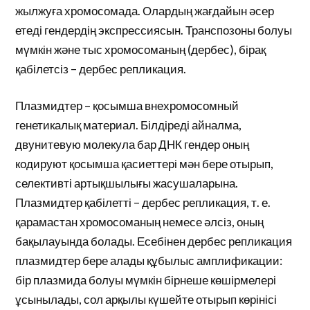
жылжуға хромосомада. Олардың жағдайын әсер
етеді гендердің экспрессиясын. Транспозоны болуы
мүмкін және тыс хромосоманың (дербес), бірақ
қабілетсіз – дербес репликация.
Плазмидтер – қосымша внехромосомный
генетикалық материал. Білдіреді айналма,
двунитевую молекула бар ДНК гендер оның
кодируют қосымша қасиеттері мән бере отырып,
селективті артықшылығы жасушаларына.
Плазмидтер қабілетті – дербес репликация, т. е.
қарамастан хромосоманың немесе әлсіз, оның
бақылауында болады. Есебінен дербес репликация
плазмидтер бере алады құбылыс амплификации:
бір плазмида болуы мүмкін бірнеше көшірмелері
ұсынылады, сол арқылы күшейте отырып көрінісі