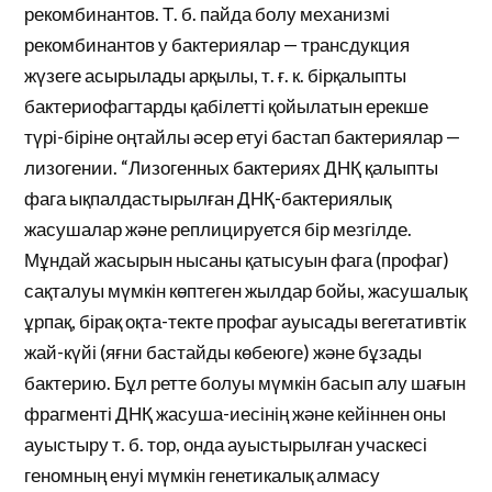
рекомбинантов. Т. б. пайда болу механизмі
рекомбинантов у бактериялар — трансдукция
жүзеге асырылады арқылы, т. ғ. к. бірқалыпты
бактериофагтарды қабілетті қойылатын ерекше
түрі-біріне оңтайлы әсер етуі бастап бактериялар —
лизогении. “Лизогенных бактериях ДНҚ қалыпты
фага ықпалдастырылған ДНҚ-бактериялық
жасушалар және реплицируется бір мезгілде.
Мұндай жасырын нысаны қатысуын фага (профаг)
сақталуы мүмкін көптеген жылдар бойы, жасушалық
ұрпақ, бірақ оқта-текте профаг ауысады вегетативтік
жай-күйі (яғни бастайды көбеюге) және бұзады
бактерию. Бұл ретте болуы мүмкін басып алу шағын
фрагменті ДНҚ жасуша-иесінің және кейіннен оны
ауыстыру т. б. тор, онда ауыстырылған учаскесі
геномның енуі мүмкін генетикалық алмасу