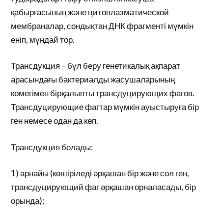
қабырғасының және цитоплазматической
мембраналар, сондықтан ДНК фрагменті мүмкін
еніп, мұндай тор.
Трансдукция – бұл беру генетикалық ақпарат
арасындағы бактериалды жасушаларының
көмегімен бірқалыпты трансдуцирующих фагов.
Трансдуцирующие фагтар мүмкін ауыстыруға бір
ген немесе одан да көп.
Трансдукция болады:
1) арнайы (көшіріледі әрқашан бір және сол ген,
трансдуцирующий фаг әрқашан орналасады, бір
орында);