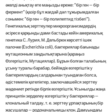
әкелді анықтау өте маңызды ереже: “бір ген — бір
фермент” (қазір бұл жағдай дәл тұжырымдалған
сонымен: “бір ген — бір полипептид тізбегі”).
Генетикалық зерттеулер микроорганизмдердің
әсіресе қарқынды дами бастады кейін америкалық
генетика С. Лурия, М. Дельбрюк көрсетті ішек
палочке (Escherichia coli), бактериялар бағынады
мутационным заңдылықтарына (қараңыз
Өзгергіштік, Мутациялар). Бұрын болған талабының
ұсыну туралы барабар, бейімдік өзгергіштік у
бактериялардың салдарынан туындаған болса,
әдістемелік қателіктер, заключавшейся зерттеу
мәдениет ретінде бірлік өзгергіштік. Ұсынылды жаңа
принципін зерделеу өзгергіштік у бактериялар —
клональный талдау, т. е. зерттеу ұрпақтарының бір
жасушалар — родоначальницы клон. Дамуындағы