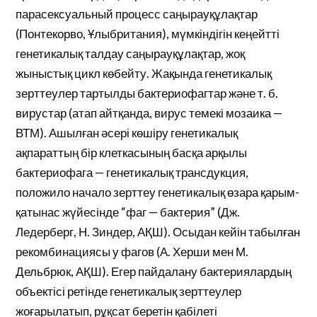
парасексуальный процесс саңырауқұлақтар
(Понтекорво, Ұлыбритания), мүмкіндігін кеңейтті
генетикалық талдау саңырауқұлақтар, жоқ
жыныстық цикл көбейту. Жақында генетикалық
зерттеулер тартылды бактериофагтар және т. б.
вирустар (атап айтқанда, вирус темекі мозаика —
ВТМ). Ашылған әсері көшіру генетикалық
ақпараттың бір клеткасының басқа арқылы
бактериофага — генетикалық трансдукция,
положило начало зерттеу генетикалық өзара қарым-
қатынас жүйесінде “фаг — бактерия” (Дж.
Ледерберг, Н. Зиндер, АҚШ). Осыдан кейін табылған
рекомбинациясы у фагов (А. Херши мен М.
Дельбрюк, АҚШ). Егер пайдалану бактериялардың
объектісі ретінде генетикалық зерттеулер
жоғарылатып, рұқсат беретін қабілеті