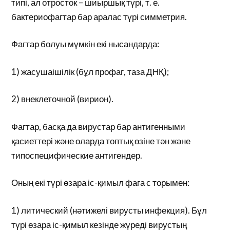
типі, ал отросток – шиыршық түрі, т. е.
бактериофагтар бар аралас түрі симметрия.
Фагтар болуы мүмкін екі нысандарда:
1) жасушаішілік (бұл профаг, таза ДНҚ);
2) внеклеточной (вирион).
Фагтар, басқа да вирустар бар антигенными
қасиеттері және оларда топтық өзіне тән және
типоспецифические антигендер.
Оның екі түрі өзара іс-қимыл фага с торымен:
1) литический (нәтижелі вирусты инфекция). Бұл
түрі өзара іс-қимыл кезінде жүреді вирустың