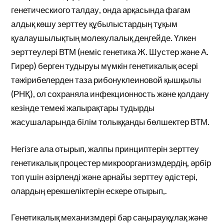
генетическиого талдау, онда арқасында фагам
алдық көшу зерттеу құбылыстардың тұқым
қуалаушылықтың молекулалық деңгейде. Үлкен
эерттеулері ВТМ (неміс генетика Ж. Шустер және А.
Гирер) берген тудыруы мүмкін генетикалық әсері
тәжірибелерден таза рибонуклеиновой қышқылы
(РНҚ), ол сохраняла инфекционность және қолдану
кезінде темекі жапырақтары тудырды
жасушаларында білім толыққанды бөлшектер ВТМ.
Негізге ала отырып, жалпы принциптерін зерттеу
генетикалық процестер микроорганизмдердің, әрбір
топ үшін әзірленді және арнайы зерттеу әдістері,
олардың ерекшеліктерін ескере отырып,.
Генетикалық механизмдері бар саңырауқұлақ және