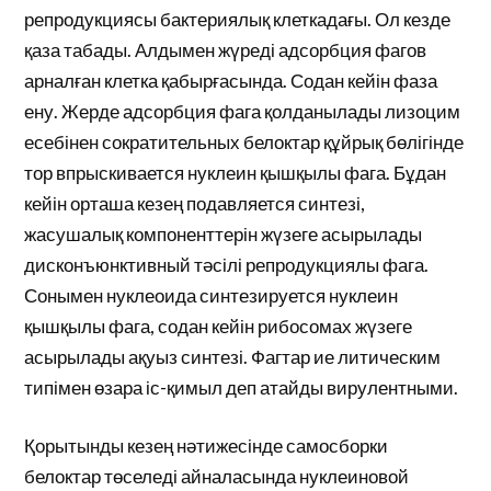
репродукциясы бактериялық клеткадағы. Ол кезде
қаза табады. Алдымен жүреді адсорбция фагов
арналған клетка қабырғасында. Содан кейін фаза
ену. Жерде адсорбция фага қолданылады лизоцим
есебінен сократительных белоктар құйрық бөлігінде
тор впрыскивается нуклеин қышқылы фага. Бұдан
кейін орташа кезең подавляется синтезі,
жасушалық компоненттерін жүзеге асырылады
дисконъюнктивный тәсілі репродукциялы фага.
Сонымен нуклеоида синтезируется нуклеин
қышқылы фага, содан кейін рибосомах жүзеге
асырылады ақуыз синтезі. Фагтар ие литическим
типімен өзара іс-қимыл деп атайды вирулентными.
Қорытынды кезең нәтижесінде самосборки
белоктар төселеді айналасында нуклеиновой