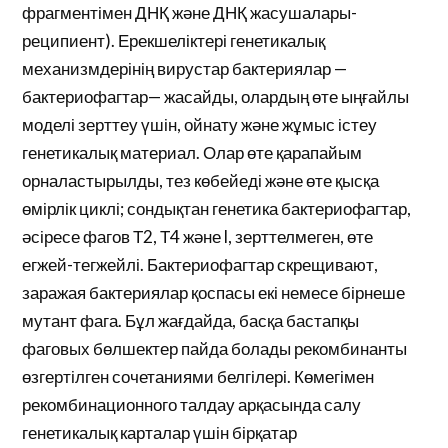
фрагментімен ДНҚ және ДНҚ жасушалары-
реципиент). Ерекшеліктері генетикалық
механизмдерінің вирустар бактериялар —
бактериофагтар— жасайды, олардың өте ыңғайлы
моделі зерттеу үшін, ойнату және жұмыс істеу
генетикалық материал. Олар өте қарапайым
орналастырылды, тез көбейеді және өте қысқа
өмірлік циклі; сондықтан генетика бактериофагтар,
әсіресе фагов Т2, Т4 және l, зерттелмеген, өте
егжей-тегжейлі. Бактериофагтар скрещивают,
заражая бактериялар қоспасы екі немесе бірнеше
мутант фага. Бұл жағдайда, басқа бастапқы
фаговых бөлшектер пайда болады рекомбинанты
өзгертілген сочетаниями белгілері. Көмегімен
рекомбинационного талдау арқасында салу
генетикалық карталар үшін бірқатар