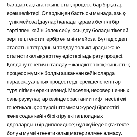
балдыр сақтаған жыныстық процесс бар бірқатар
ерекшеліктері. Олардың ең бастысы мынада, азық-
түлік мейоза (даулар) қалады құрама белгілі бір
тәртіппен, кейін бөлек себу, осы дау болады тікелей
зерттеп, генотип әрбір өнімнің мейоза. Бұл әдіс деп
аталатын тетрадным талдау толықтырады және
статистикалық зерттеу әдістері ыдырату процесі.
Қолдану генетич н талдау – жәндіктер жоқ жыныстық
процесс мүмкін болды ашқаннан кейін оларда
парасексуальных процестерді ерекшеленетін әр
түрлілігімен ерекшеленді. Мәселен, несовершенных
саңырауқұлақтар кезінде срастании гиф тиесілі екі
генетикалық әр түрлі штаммам жүреді бірлестігі
және содан кейін біріктіру екі гаплоидных
ядролардың бір диплоидное; бұл жүйеде оқта-текте
болуы мүмкін генетикалық материалмен алмасу.