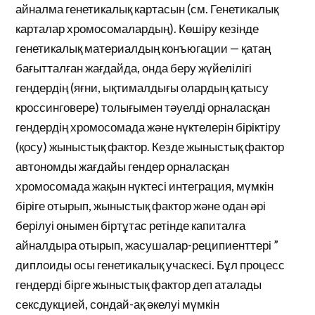
айналма генетикалық картасын (см. Генетикалық
карталар хромосомалардың). Көшіру кезінде
генетикалық материалдың конъюгации — қатаң
бағытталған жағдайда, онда беру жүйелілігі
гендердің (яғни, ықтималдығы олардың қатысу
кроссинговере) толығымен тәуелді орналасқан
гендердің хромосомада және нүктелерін біріктіру
(қосу) жыныстық фактор. Кезде жыныстық фактор
автономды жағдайы гендер орналасқан
хромосомада жақын нүктесі интеграция, мүмкін
біріге отырып, жыныстық фактор және одан әрі
берілуі онымен біртұтас ретінде капиталға
айналдыра отырып, жасушалар-реципиенттері ”
диплоиды осы генетикалық учаскесі. Бұл процесс
гендерді бірге жыныстық фактор деп аталады
сексдукцией, сондай-ақ әкелуі мүмкін