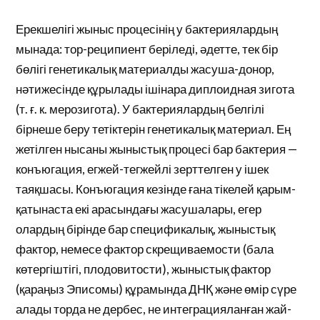
Ерекшелігі жыныс процесінің у бактериялардың
мынада: тор-реципиент беріледі, әдетте, тек бір
бөлігі генетикалық материалды жасуша-донор,
нәтижесінде құрылады ішінара диплоидная зигота
(т. ғ. к. мерозигота). У бактериялардың белгілі
бірнеше беру тетіктерін генетикалық материал. Ең
жетілген нысаны жыныстық процесі бар бактерия —
конъюгация, егжей-тегжейлі зерттелген у ішек
таяқшасы. Конъюгация кезінде ғана тікелей қарым-
қатынаста екі арасындағы жасушалары, егер
олардың бірінде бар спецификалық, жыныстық
фактор, немесе фактор скрещиваемости (бала
көтергіштігі, плодовитости), жыныстық фактор
(қараңыз Эписомы) құрамында ДНҚ және өмір сүре
алады торда не дербес, не интеграцияланған жай-