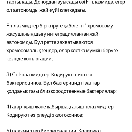
тартылады. Донордан ауысады өзі F-плазмида, егер
ол автономды жай-күйі клеткадағы.
F-плазмидтер біріктіруге қабілетті ” хромосому
жасушаның шығу интеграцияланған жай-
автономды. Бұл ретте захватываются
хромосомалық гендер, олар клетка мүмкін беруге
кезінде конъюгации;
3) Col-плазмидтер. Кодируют синтезі
бактериоцинов. Бұл бактерицидті заттар
қолданыстағы близкородственные бактериялар;
4) ағартқыш және қабыршақтағыш-плазмидтер.
Кодируют әзірлеуді экзотоксинов;
5) плазмидтер биодеградации. Кодируют