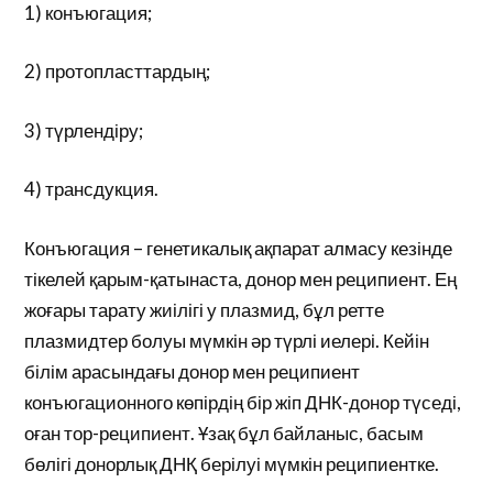
1) конъюгация;
2) протопласттардың;
3) түрлендіру;
4) трансдукция.
Конъюгация – генетикалық ақпарат алмасу кезінде
тікелей қарым-қатынаста, донор мен реципиент. Ең
жоғары тарату жиілігі у плазмид, бұл ретте
плазмидтер болуы мүмкін әр түрлі иелері. Кейін
білім арасындағы донор мен реципиент
конъюгационного көпірдің бір жіп ДНК-донор түседі,
оған тор-реципиент. Ұзақ бұл байланыс, басым
бөлігі донорлық ДНҚ берілуі мүмкін реципиентке.