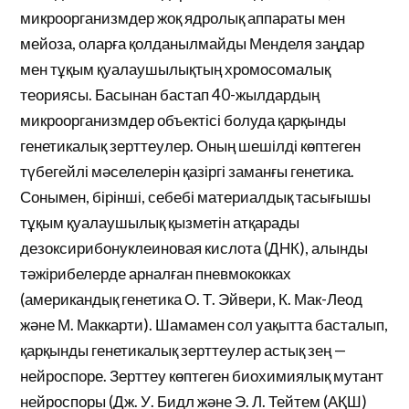
микроорганизмдер жоқ ядролық аппараты мен
мейоза, оларға қолданылмайды Менделя заңдар
мен тұқым қуалаушылықтың хромосомалық
теориясы. Басынан бастап 40-жылдардың
микроорганизмдер объектісі болуда қарқынды
генетикалық зерттеулер. Оның шешілді көптеген
түбегейлі мәселелерін қазіргі заманғы генетика.
Сонымен, бірінші, себебі материалдық тасығышы
тұқым қуалаушылық қызметін атқарады
дезоксирибонуклеиновая кислота (ДНК), алынды
тәжірибелерде арналған пневмококках
(американдық генетика О. Т. Эйвери, К. Мак-Леод
және М. Маккарти). Шамамен сол уақытта басталып,
қарқынды генетикалық зерттеулер астық зең —
нейроспоре. Зерттеу көптеген биохимиялық мутант
нейроспоры (Дж. У. Бидл және Э. Л. Тейтем (АҚШ)