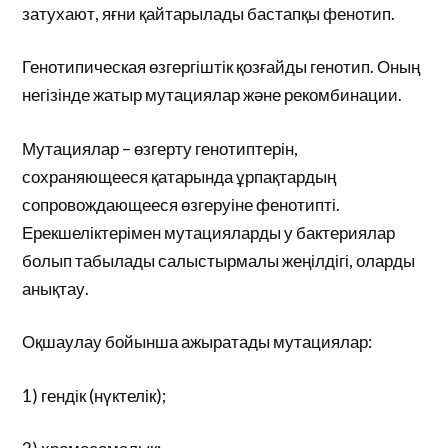
затухают, яғни қайтарылады бастапқы фенотип.
Генотипическая өзгергіштік қозғайды генотип. Оның
негізінде жатыр мутациялар және рекомбинации.
Мутациялар – өзгерту генотиптерін,
сохраняющееся қатарында ұрпақтардың
сопровождающееся өзгеруіне фенотипті.
Ерекшеліктерімен мутацияларды у бактериялар
болып табылады салыстырмалы жеңілдігі, оларды
анықтау.
Оқшаулау бойынша ажыратады мутациялар:
1) гендік (нүктелік);