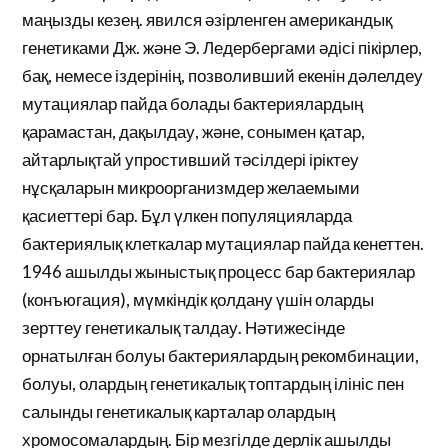
маңызды кезең. явился әзірленген американдық
генетиками Дж. және Э. Ледербергами әдісі пікірлер,
бақ, немесе іздерінің, позволивший екенін дәлелдеу
мутациялар пайда болады бактериялардың
қарамастан, дақылдау, және, сонымен қатар,
айтарлықтай упростивший тәсілдері іріктеу
нұсқаларын микроорганизмдер желаемыми
қасиеттері бар. Бұл үлкен популяцияларда
бактериялық клеткалар мутациялар пайда кенеттен.
1946 ашылды жыныстық процесс бар бактериялар
(конъюгация), мүмкіндік қолдану үшін оларды
зерттеу генетикалық талдау. Нәтижесінде
орнатылған болуы бактериялардың рекомбинации,
болуы, олардың генетикалық топтардың ілініс пен
салынды генетикалық карталар олардың
хромосомалардың. Бір мезгілде дерлік ашылды