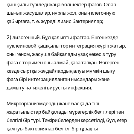
қышқылы түзіледі жаңа бөлшектер фагов. Олар
шығып жасушалар, нұрлы жол, оның клеточную
қабырғаға, т. е. жүреді лизис бактериялар;
2) лизогенный. Бұл қалыпты фагтар. Енген кезде
нуклеиновой қышқылы тор интеграция жүріп жатыр,
оны геном, жасуша байқалады ұзақ некесіз тұру
фага с торымен оны алмай, қаза тапқан. Өзгерген
кезде сыртқы жағдайлардың алуы мүмкін шығу
фага бірі интеграцияланған нысандары және
дамыту нәтижелі вирусты инфекция.
Микроорганизмдердің және басқа да тірі
жаратылыстар байқалады мұрагерлік белгілері тән
белгілі бір түрі. Тәжірибелерден көрсетілді, бұл, егер
қамтуы бактериялар белгілі бір тұрақты