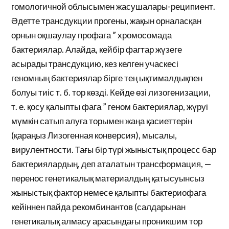
гомологичной облысымен жасушалары-реципиент.
Әдетте трансдукции прогены, жақын орналасқан
орнын оқшаулау профага ” хромосомада
бактериялар. Алайда, кейбір фагтар жүзеге
асырады трансдукцию, кез келген учаскесі
геномның бактериялар бірге тең ықтималдықпен
болуы тиіс т. б. тор көзді. Кейде өзі лизогенизации,
т. е. қосу қалыпты фага ” геном бактериялар, жүруі
мүмкін сатып алуға торымен жаңа қасиеттерін
(қараңыз Лизогенная конверсия), мысалы,
вирулентности. Тағы бір түрі жыныстық процесс бар
бактериялардың, деп аталатын трансформация, —
перенос генетикалық материалдың қатысуынсыз
жыныстық фактор немесе қалыпты бактериофага
кейіннен пайда рекомбинантов (салдарынан
генетикалық алмасу арасындағы проникшим тор