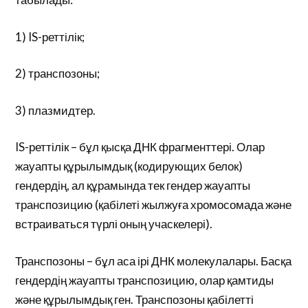
1) IS-реттілік;
2) транспозоны;
3) плазмидтер.
IS-реттілік – бұл қысқа ДНК фрагменттері. Олар
жауапты құрылымдық (кодирующих белок)
гендердің, ал құрамында тек гендер жауапты
транспозицию (қабілеті жылжуға хромосомада және
встраиваться түрлі оның учаскелері).
Транспозоны – бұл аса ірі ДНК молекулалары. Басқа
гендердің жауапты транспозицию, олар қамтиды
және құрылымдық ген. Транспозоны қабілетті