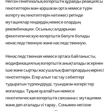
Негізін генетикалық өзгергіштік құрайды реакциясы
генотиптерін мән-қоршаған орта немесе түрін
өзгерту ең генотиптерін нәтижесі ретінде
мутациялар гендердің немесе олардың
рекомбинации. Осының салдарынан
фенотипическую өзгергіштік бөлуге болады
ненаследственную және наследственную.
Ненаследственная немесе ортаға байланысты,
модификациялық өзгергіштік анықталады әсерінен
ішкі және сыртқы жасушалық факторлардың көрінісі
генотиптерін. Егер алып тастау себептері
тудыратын түрлендіруді, туындаған өзгерістер
жоғалады. Тұқым қуалайтын немесе
генотипическая өзгергіштік связанна с мутациями
және деп аталады vi тарау.. Сонымен негізіне