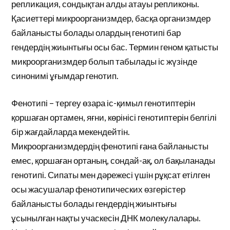
репликация, сондықтан алды атауы репликоны.
Қасиеттері микроорганизмдер, басқа организмдер
байланысты болады олардың генотипі бар
гендердің жиынтығы осы бас. Термин геном қатысты
микроорганизмдер болып табылады іс жүзінде
синонимі ұғымдар генотип.
Фенотипі – тергеу өзара іс-қимыл генотиптерін
қоршаған ортамен, яғни, көрінісі генотиптерін белгілі
бір жағдайларда мекендейтін.
Микроорганизмдердің фенотипі ғана байланысты
емес, қоршаған ортаның, сондай-ақ, ол бақыланады
генотипі. Сипаты мен дәрежесі үшін рұқсат етілген
осы жасушалар фенотипических өзгерістер
байланысты болады гендердің жиынтығы
ұсынылған нақты учаскесін ДНК молекулалары.