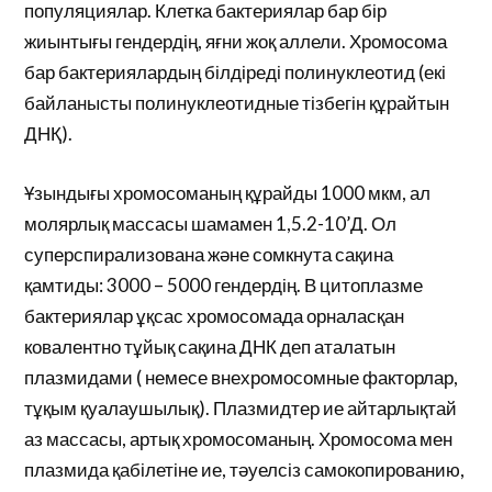
популяциялар. Клетка бактериялар бар бір
жиынтығы гендердің, яғни жоқ аллели. Хромосома
бар бактериялардың білдіреді полинуклеотид (екі
байланысты полинуклеотидные тізбегін құрайтын
ДНҚ).
Ұзындығы хромосоманың құрайды 1000 мкм, ал
молярлық массасы шамамен 1,5.2-10’Д. Ол
суперспирализована және сомкнута сақина
қамтиды: 3000 – 5000 гендердің. В цитоплазме
бактериялар ұқсас хромосомада орналасқан
ковалентно тұйық сақина ДНК деп аталатын
плазмидами ( немесе внехромосомные факторлар,
тұқым қуалаушылық). Плазмидтер ие айтарлықтай
аз массасы, артық хромосоманың. Хромосома мен
плазмида қабілетіне ие, тәуелсіз самокопированию,