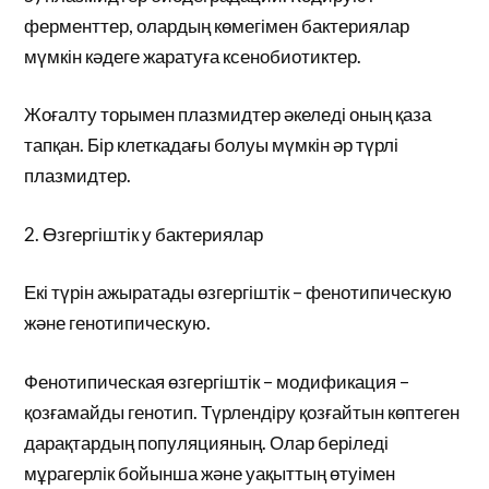
ферменттер, олардың көмегімен бактериялар
мүмкін кәдеге жаратуға ксенобиотиктер.
Жоғалту торымен плазмидтер әкеледі оның қаза
тапқан. Бір клеткадағы болуы мүмкін әр түрлі
плазмидтер.
2. Өзгергіштік у бактериялар
Екі түрін ажыратады өзгергіштік – фенотипическую
және генотипическую.
Фенотипическая өзгергіштік – модификация –
қозғамайды генотип. Түрлендіру қозғайтын көптеген
дарақтардың популяцияның. Олар беріледі
мұрагерлік бойынша және уақыттың өтуімен