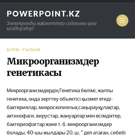
POWERPOINT.KZ
Электронды мәліметтер сайтына қош
келдіңіздер!
БІЛІМ - ҒЫЛЫМ
Микроорганизмдер
генетикасы
Микроорганизмдердің Генетика бөлімі, жалпы
генетика, онда зерттеу объектісі қызмет етеді-
бактериялар, микроскопиялық саңырауқұлақтар,
актинофаги, вирустар, жануарлар мен өсімдіктер,
бактериофагтар және т. б. микроорганизмдер
болады. 40-шы жылдары 20. ш. ” деп атаған, себебі