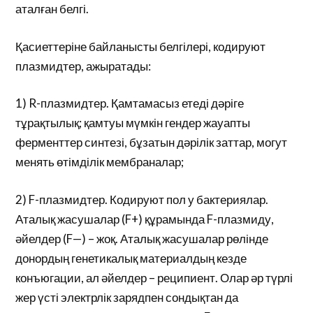
аталған белгі.
Қасиеттеріне байланысты белгілері, кодируют
плазмидтер, ажыратады:
1) R-плазмидтер. Қамтамасыз етеді дәріге
тұрақтылық; қамтуы мүмкін гендер жауапты
ферменттер синтезі, бұзатын дәрілік заттар, могут
менять өтімділік мембраналар;
2) F-плазмидтер. Кодируют пол у бактериялар.
Аталық жасушалар (F+) құрамында F-плазмиду,
әйелдер (F—) – жоқ. Аталық жасушалар рөлінде
донордың генетикалық материалдың кезде
конъюгации, ал әйелдер – реципиент. Олар әр түрлі
жер үсті электрлік зарядпен сондықтан да