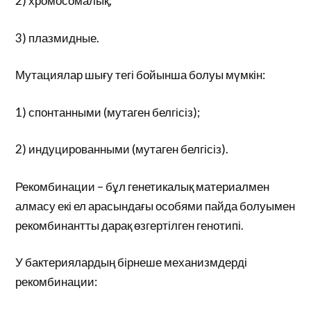
2) хромосомалық;
3) плазмидные.
Мутациялар шығу тегі бойынша болуы мүмкін:
1) спонтанными (мутаген белгісіз);
2) индуцированными (мутаген белгісіз).
Рекомбинации – бұл генетикалық материалмен
алмасу екі ел арасындағы особями пайда болуымен
рекомбинантты дарақ өзгертілген генотипі.
У бактериялардың бірнеше механизмдерді
рекомбинации: