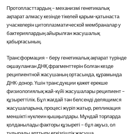
Протопласттардың – механизмі генетикалық
ақпарат алмасу кезінде тікелей қарым-қатынаста
учаскелерін цитоплазматической мембраналар у
бактериялардың айырылған жасушалық
қабырғасының.
Трансформация – беру генетикалық ақпарат түрінде
оқшауланған ДНҚ фрагменттерін болған кезде
реципиентной жасушаның ортасында, құрамында
ДНК-донор. Үшін трансдукции қажет ерекше
физиологиялық жай-күйі жасушалары реципиент –
құзыреттілік. Бұл жағдай тән белсенді делящимся
жасушаларына, процесі жүріп жатыр, репликация
меншікті нуклеин қышқылдары. Мұндай торларда
қолданылады факторы құзыреті – бұл ақуыз, ол
тудырады арттыру өткізгіштік жасуша