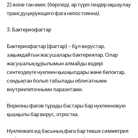
2) өзіне тән емес (беріледі, әр түрлі гендер оқшаулау
трансдуцирующего фага непостоянна).
3. Бактериофагтар
Бактериофагтар (фагтар) – бұл вирустар,
зақымдайтын жасушалары бактериялар. Олар
жасушалық құрылымын алмайды өздері
синтездеуге нуклеин қышқылдары және белоктар,
сондықтан болып табылады облигатными
внутриклеточными паразитами.
Вирионы фагов тұрады бастары бар нуклеиновую
қышқылы бар вирус, отростка.
Нуклеокапсид басының фага бар текше симметрия