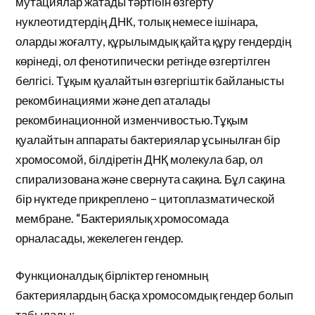
мутациялар жатады тәртібін өзгерту
нуклеотидтердің ДНК, толық немесе ішінара,
оларды жоғалту, құрылымдық қайта құру гендердің
көрінеді, ол фенотипически ретінде өзгертілген
белгісі. Тұқым қуалайтын өзгергіштік байланысты
рекомбинациями және деп аталады
рекомбинационной изменчивостью.Тұқым
қуалайтын аппараты бактериялар ұсынылған бір
хромосомой, білдіретін ДНҚ молекула бар, ол
спирализована және свернута сақина. Бұл сақина
бір нүктеде прикреплено – цитоплазматической
мембране. “Бактериялық хромосомада
орналасады, жекелеген гендер.
Функционалдық бірліктер геномның
бактериялардың басқа хромосомдық гендер болып
табылады: