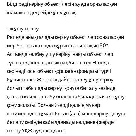
Білдіреді көріну объектілерін ауада орналасқан
шамамен деңгейде ұшу ұшақ.
Тік ұшу көріну
Ретінде анықталады көріну объектілер орналасқан
жер бетінің астында бұрыштары, жақын 90°.
Астында көлбеу ұшу көрінуі нақты объектілер
түсініледі шекті қашықтық биіктіктен Н, онда
көрінеді, осы объект қоршаған фондағы түрлі
бұрыштары. Жеке жағдайы көлбеу ұшу көріну
болып табылады көріну, қонуға бет алу кезінде,
қашан объектісі табу болып табылады начало ұшу-
қону жолағы. Болған Жерді қалың мұнар
нәтижесінде, тұман, боран (аяз) мәні, көріну, қонуға
бет алу кезінде қабылданады көлденең жердегі
көріну ҰҚЖ ауданындағы.