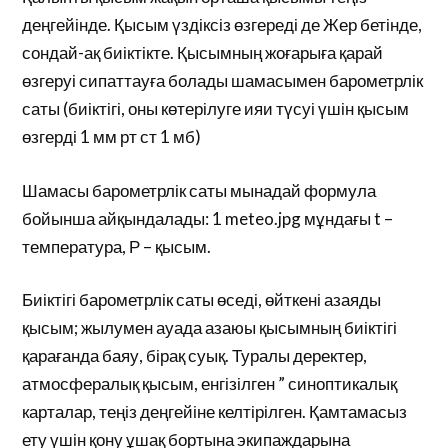
деңгейінде. Қысым үздіксіз өзгереді де Жер бетінде,
сондай-ақ биіктікте. Қысымның жоғарыға қарай
өзгеруі сипаттауға болады шамасымен барометрлік
саты (биіктігі, оны көтерілуге ияи түсуі үшін қысым
өзгерді 1 мм рт ст 1 мб)
Шамасы барометрлік саты мынадай формула
бойынша айқындалады: 1 meteo.jpg мұндағы t –
температура, Р – қысым.
Биіктігі барометрлік саты өседі, өйткені азаяды
қысым; жылумен ауада азаюы қысымның биіктігі
қарағанда баяу, бірақ суық. Туралы деректер,
атмосфералық қысым, енгізілген ” синоптикалық
карталар, теңіз деңгейіне келтірілген. Қамтамасыз
ету үшін қону ұшақ бортына экипаждарына