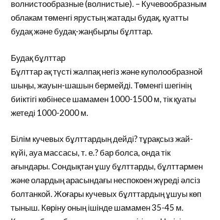
волнистообразные (волнистые). – Кучевообразным
облакам төменгі ярустың жатады будақ, қуатты
будақ және будақ-жаңбырлы бұлттар.
Будақ бұлттар
Бұлттар ақ түсті жалпақ негіз және куполообразной
шыңы, жауын-шашын бермейді. Төменгі шегінің
биіктігі көбінесе шамамен 1000-1500 м, тік қуаты
жетеді 1000-2000 м.
Білім кучевых бұлттардың дейді? тұрақсыз жай-
күйі, ауа массасы, т. е.? бар болса, онда тік
ағындары. Сондықтан ұшу бұлттарды, бұлттармен
және олардың арасындағы неспокоен жүреді әлсіз
болтанкой. Жоғары кучевых бұлттардың ұшуы көп
тыныш. Көріну оның ішінде шамамен 35-45 м.