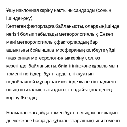
Ұшу наклонная көріну нақты нысандарды (соның
ішінде қону)
Көптеген факторларға байланысты, олардың ішінде
негізгі болып табылады метеорологиялық. Ең көп
мәні метеорологиялық факторлардың бар
ашықтығы бойынша атмосфераның көлбеуге үйді
(наклонная метеорологиялық көріну), ол, өз
кезегінде, байланысты, биіктігінің және құрылымын
төменгі негіздері бұлттардың, тік қуатын
подоблачной мұнар нәтижесінде және тік градиенті
оның оптикалық тығыздығы, сондай-ақ көлденең
көріну Жердің.
Болмаған жағдайда төмен бұлттылық, жерге жақын
дымок және басқа да құбылыстар ашықтығы төменгі