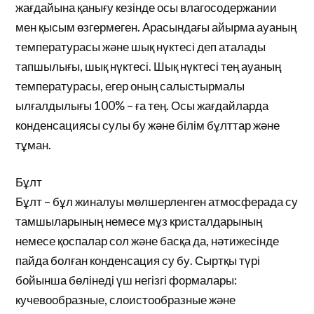
жағдайына қанығу кезінде осы влагосодержании
мен қысым өзгермеген. Арасындағы айырма ауаның
температурасы және шық нүктесі деп аталады
тапшылығы, шық нүктесі. Шық нүктесі тең ауаның
температурасы, егер оның салыстырмалы
ылғалдылығы 100% – ға тең. Осы жағдайларда
конденсациясы сулы бу және білім бұлттар және
тұман.
Бұлт
Бұлт – бұл жиналуы мөлшерленген атмосферада су
тамшыларының немесе мұз кристалдарының
немесе қоспалар сол және басқа да, нәтижесінде
пайда болған конденсация су бу. Сыртқы түрі
бойынша бөлінеді үш негізгі формалары:
кучевообразные, слоистообразные және