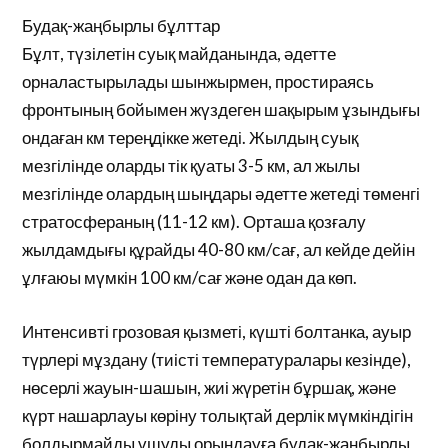
Будақ-жаңбырлы бұлттар
Бұлт, түзілетін суық майданында, әдетте
орналастырылады шынжырмен, простираясь
фронтының бойымен жүздеген шақырым ұзындығы
ондаған км тереңдікке жетеді. Жылдың суық
мезгілінде оларды тік қуаты 3-5 км, ал жылы
мезгілінде олардың шыңдары әдетте жетеді төменгі
стратосфераның (11-12 км). Орташа қозғалу
жылдамдығы құрайды 40-80 км/сағ, ал кейде дейін
ұлғаюы мүмкін 100 км/сағ және одан да көп.
Интенсивті грозовая қызметі, күшті болтанка, ауыр
түрлері мұздану (тиісті температуралары кезінде),
нөсерлі жауын-шашын, жиі жүретін бұршақ, және
күрт нашарлауы көріну толықтай дерлік мүмкіндігін
болдырмайды ұшуды орындауға будақ-жаңбырлы