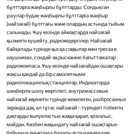
бұлттарға жаңбырлы бұлттарды. Сондықтан
ұшулар будақ-жаңбырлы бұлттарға жаңбыр
(найзағай) бұлттағы және олардың астында тыйым
салынады. Ұшу кезінде аймақтарда найзағай
қызметін күшейту, радиокедергілер. Найзағай
байқалады түрінде қысқа соққылар мен треска в
наушниках, сондай-ақ рысканию бағыттамалар
радиокомпаса. Ұшу кезінде найзағайдан ошақтары
жақсы қандай да бір самолетными
радиолокациялық станциялар. Индикаторда
шеңберлік шолу жергілікті, внутримассовые
найзағай көрінетін түрінде жекелеген, разбросанных
экранда дақ, ал тұтас найзағай – түріндегі тізбектің
дақтарды выпуклостью жаққа қарап, қозғалыс,
майдан. Көзбен жақындату найзағай ошақтарын
бойынша анықтауға болады вспыхивающим