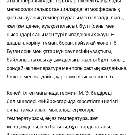
атмосфералық үрдістер, олар тікелей байқалады
метеорологиялық станцияларда: атмосфералық
қысым, ауаның температурасы мен ылғалдылығы,
жел (көлденең, ауа қозғалысы), бұлт (саны мен
нысандар) саны мен түрі выпадающих жауын-
шашын, көріну, тұман, боран, найзағай және т. б
Бұған сонымен қатар күн сәулесінің ұзақтығы,
байланысты осы ауқымдылығы жылғы бұлттылық,
сондай-ақ температура мен топырақтың жағдайына,
биіктігі мен жағдайы, қар жамылғысы және т. б
Кеңейтілген мағынада термин. М. Э. білдіреді
бөлімшелері кейбір жоғарыда көрсетілген негізгі
сипаттамаларын, мысалы,.: ең жоғары
температурасы, ең аз температура, жел
жылдамдығы, жел бағыты, бұлттардың саны,
бұлттардың нысаны, салыстырмалы ылғалдылығы,