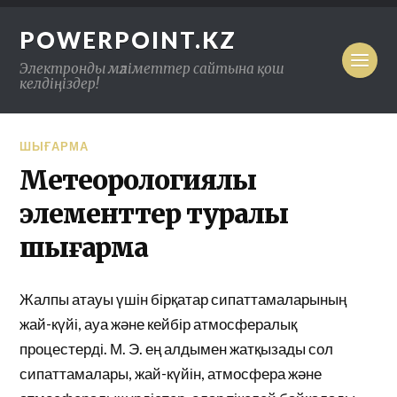
POWERPOINT.KZ
Электронды мәліметтер сайтына қош
келдіңіздер!
ШЫҒАРМА
Метеорологиялық
элементтер туралы
шығарма
Жалпы атауы үшін бірқатар сипаттамаларының
жай-күйі, ауа және кейбір атмосфералық
процестерді. М. Э. ең алдымен жатқызады сол
сипаттамалары, жай-күйін, атмосфера және