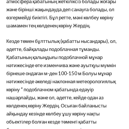
атмосфера қабатының жеткіліксіз болады жоғары
және бірінші жақындауда деп санауға болады, ол
өзгермейді биіктігі. Бұл ретте, мәні көлбеу көріну
шамамен тең көлденең көріну Жердің.
Кезде төмен бұлттылық (қабатты нысандары), ол,
әдетте, байқалады подоблачная тұманды.
Қабатының қалыңдығы подоблачной мұнар
нәтижесінде өте изменчива және ауытқуы мүмкін
бірнеше ондаған м-ден 100-150 м Болуы мұнар
нәтижесінде әкеледі наклонная метеорологиялық
көріну ” подоблачном қабатында едәуір
нашарлайды, және ол, әдетте, кейде одан аз
көлденең көріну Жердің. Осыған байланысты
айқындау кезінде көлбеу ұшу көріну нақты
объектілер болған кезде төменгі қабатты