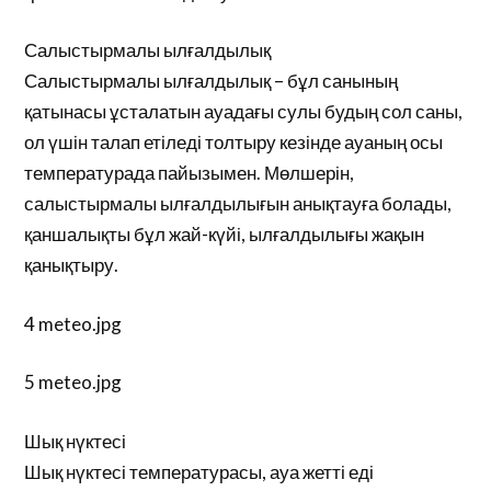
Салыстырмалы ылғалдылық
Салыстырмалы ылғалдылық – бұл санының
қатынасы ұсталатын ауадағы сулы будың сол саны,
ол үшін талап етіледі толтыру кезінде ауаның осы
температурада пайызымен. Мөлшерін,
салыстырмалы ылғалдылығын анықтауға болады,
қаншалықты бұл жай-күйі, ылғалдылығы жақын
қанықтыру.
4 meteo.jpg
5 meteo.jpg
Шық нүктесі
Шық нүктесі температурасы, ауа жетті еді