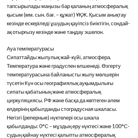
тапсырылады маңызы бар қаланың атмосфералық
қысым (мм. сын. бағ. – құжат) ҰҚЖ. Қысым анықтау
кезінде ескеріледі ұшудың қауіпсіз биіктігін, сондай-
ақ отырғызу кезінде және таңдау эшелон.
Ауа температурасы
Сипаттайды жылулық жай-күйі, атмосфера.
Температура және градуспен өлшенеді. Өзгерту
температурасына байланысты жылу мөлшерін
түсетін Күн осы географиялық ауқымдылығы
сипаты қабатының және атмосфералық
циркуляциясы. РФ және басқа да көптеген әлем
елдерінің қабылданды стоградусная шкаласы.
Негізгі (реперные) нүктелері осы шкала
қабылданды: 0°С – мұздың еру нүктесі және 100°С-
судың қайнау нүктесі қалыпты атмосфералық