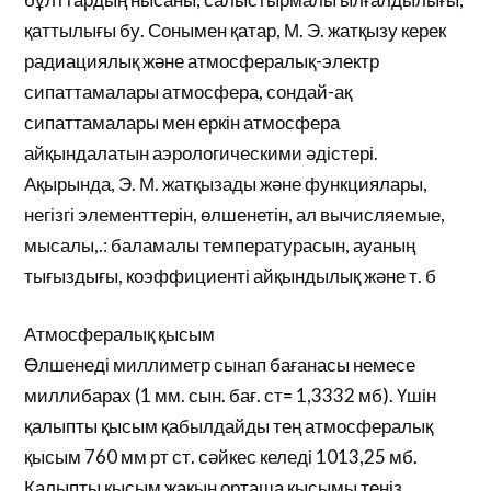
қаттылығы бу. Сонымен қатар, М. Э. жатқызу керек
радиациялық және атмосфералық-электр
сипаттамалары атмосфера, сондай-ақ
сипаттамалары мен еркін атмосфера
айқындалатын аэрологическими әдістері.
Ақырында, Э. М. жатқызады және функциялары,
негізгі элементтерін, өлшенетін, ал вычисляемые,
мысалы,.: баламалы температурасын, ауаның
тығыздығы, коэффициенті айқындылық және т. б
Атмосфералық қысым
Өлшенеді миллиметр сынап бағанасы немесе
миллибарах (1 мм. сын. бағ. ст= 1,3332 мб). Үшін
қалыпты қысым қабылдайды тең атмосфералық
қысым 760 мм рт ст. сәйкес келеді 1013,25 мб.
Қалыпты қысым жақын орташа қысымы теңіз