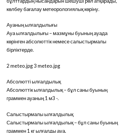
бұлттардың нысандарын шешуші рөл атқарады,
көлбеу бағалау метеорологиялық көріну.
Ауаның ылғалдылығы
Ауа ылғалдылығы – мазмұны буының ауада
көрінген абсолюттік немесе салыстырмалы
бірліктерде.
2 meteo.jpg 3 meteo.jpg
Абсолютті ылғалдылық
Абсолюттік ылғалдылық – бұл саны буының
граммен ауаның 1 м3 -.
Салыстырмалы ылғалдылық
Салыстырмалы ылғалдылық – бұл саны буының
граммен 1 кг ылғалды ауа.