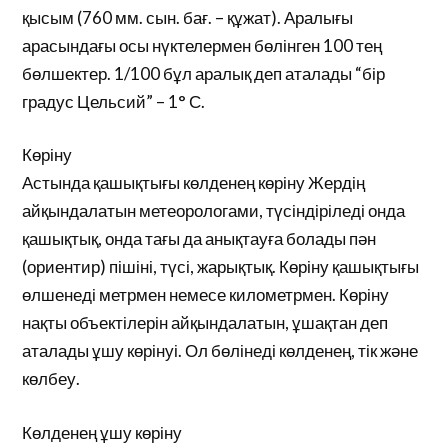
қысым (760 мм. сын. бағ. – құжат). Аралығы
арасындағы осы нүктелермен бөлінген 100 тең
бөлшектер. 1/100 бұл аралық деп аталады “бір
градус Цельсий” – 1° С.
Көріну
Астында қашықтығы көлденең көріну Жердің
айқындалатын метеорологами, түсіндіріледі онда
қашықтық, онда тағы да анықтауға болады пән
(ориентир) пішіні, түсі, жарықтық. Көріну қашықтығы
өлшенеді метрмен немесе километрмен. Көріну
нақты объектілерін айқындалатын, ұшақтан деп
аталады ұшу көрінуі. Ол бөлінеді көлденең, тік және
көлбеу.
Көлденең ұшу көріну