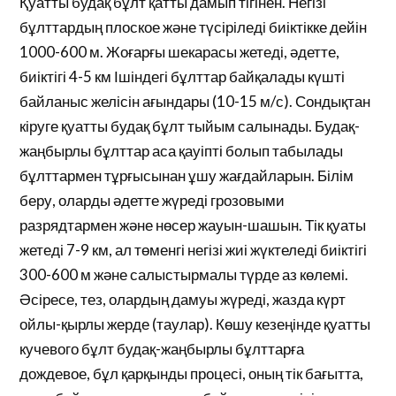
Қуатты будақ бұлт қатты дамып тігінен. Негізі
бұлттардың плоское және түсіріледі биіктікке дейін
1000-600 м. Жоғарғы шекарасы жетеді, әдетте,
биіктігі 4-5 км Ішіндегі бұлттар байқалады күшті
байланыс желісін ағындары (10-15 м/с). Сондықтан
кіруге қуатты будақ бұлт тыйым салынады. Будақ-
жаңбырлы бұлттар аса қауіпті болып табылады
бұлттармен тұрғысынан ұшу жағдайларын. Білім
беру, оларды әдетте жүреді грозовыми
разрядтармен және нөсер жауын-шашын. Тік қуаты
жетеді 7-9 км, ал төменгі негізі жиі жүктеледі биіктігі
300-600 м және салыстырмалы түрде аз көлемі.
Әсіресе, тез, олардың дамуы жүреді, жазда күрт
ойлы-қырлы жерде (таулар). Көшу кезеңінде қуатты
кучевого бұлт будақ-жаңбырлы бұлттарға
дождевое, бұл қарқынды процесі, оның тік бағытта,