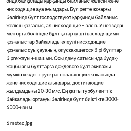
онда байқалады қарқынды байланыс желісін және
нисходящие ауа ағымдары. Бұл ретте жоғарғы
бөлігінде бұлт господствуют қарқынды байланыс
желісін қозғалыс, ал нисходящие – әлсіз. У негіздері
мен орта бөлігінде бұлт қатар күшті восходящими
қозғалыстар байқалады елеулі нисходящие
қозғалыс суық ауаның, опускающегося бірі бұлттар
бірге жауын-шашын. Осы даму сатысында будақ-
жаңбырлы бұлттарға дождевого бұлт экипажы
мүмкін кездестіруге располагающиеся жанында
және нисходящие ағындары, достигающие
жылдамдығы 20-30 м/с. Ең қатты турбуленттік
байқалады ортаңғы бөлігінде бұлт биіктікте 3000-
6000-нан м
6 meteo.jpg