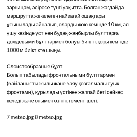
зарницам, әсіресе түнгі уақытта. Болған жағдайда
маршрутта жекелеген найзағай ошақтары
ұсынылады айналып, оларды жою кемінде 10 км, ал
ұшу кезінде үстінен будақ-жаңбырлы бұлттарға
дождевыми бұлттармен болуы биіктік қоры кемінде
1000 м биіктікте шыңы.
Слоистообразные бұлт
Болып табылады фронтальными бұлттармен
(байланысты жылы және баяу қозғалмалы суық
фронтами), құрылады үстінен жаппай беті сәйкес
келеді және онымен өзінің төменгі шеті.
7 meteo.jpg 8 meteo.jpg