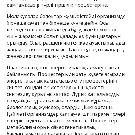
қамтамасыз әр түрлі тіршілік процестеріне.
Молекулалар белоктар жұмыс істейді организмде
бірнеше сағаттан бірнеше күнге дейін. Осы
кезеңде оларда жиналады бұзу, және белоктар
үшін жарамсыз болып қалады өз функцияларын
орындау. Олар расщепляются және ауыстырылады
жаңадан синтезируемые. Талап тұрақты жаңарту
және өздері клеткалық құрылымын.
Пластикалық және энергетикалық алмасу тығыз
байланысты. Процестер ыдырату жүзеге асырады
энергетикалық қамтамасыз ету процестерінің
синтез, сондай-ақ жеткізеді үшін қажетті
синтездеу құрылыс заттар. Дұрыс зат алмасуды
қолдайды тұрақтылығы, химиялық құрамы,
биологиялық жүйелер, олардың ішкі ортаны.
Қабілеті организмдер сақтауға ішкі параметрлері
өзгеріссіз деп аталады гомеостаза. Процестер
метаболизм орын сәйкес генетикалық
бағдарламасына жасушалар іске асыра отырып,