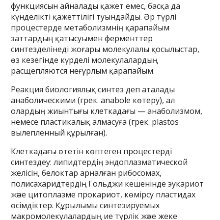
функциясын айналады қажет емес, басқа да
күнделікті қажеттілігі туындайды. Әр түрлі
процестерде метаболизмнің қарапайым
заттардың қатысуымен ферменттер
синтезделінеді жоғары молекулалы қосылыстар,
өз кезегінде күрделі молекулалардың
расщепляются неғұрлым қарапайым.
Реакция биологиялық синтез деп аталады
анаболическими (грек. anabole көтеру), ал
олардың жиынтығы клеткадағы — анаболизмом,
немесе пластикалық алмасуға (грек. plastos
вылепленный құрылған).
Клеткадағы өтетін көптеген процестерді
синтездеу: липидтердің эндоплазматической
желісін, белоктар арналған рибосомах,
полисахаридтердің Гольджи кешенінде эукариот
және цитоплазме прокариот, көмірсу пластидах
өсімдіктер. Құрылымы синтезируемых
макромолекулалардың ие түрлік және жеке