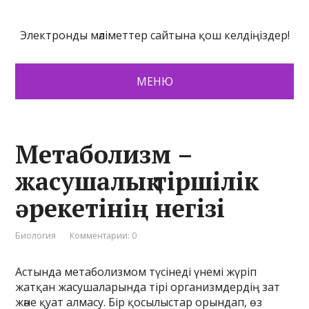
Электронды мәліметтер сайтына қош келдіңіздер!
МЕНЮ
Метаболизм –
жасушалық тіршілік
әрекетінің негізі
Биология
Комментарии: 0
Астында метаболизмом түсінеді үнемі жүріп
жатқан жасушаларында тірі организмдердің зат
және қуат алмасу. Бір қосылыстар орындап, өз