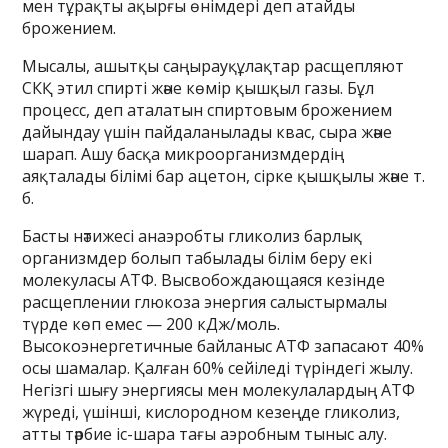
мен тұрақты ақырғы өнімдері деп атайды
брожением.
Мысалы, ашытқы саңырауқұлақтар расщепляют
СКҚ этил спирті және көмір қышқыл газы. Бұл
процесс, деп аталатын спиртовым брожением
дайындау үшін пайдаланылады квас, сыра және
шарап. Ашу басқа микроорганизмдердің
аяқталады білімі бар ацетон, сірке қышқылы және т.
б.
Басты нәтижесі анаэробты гликолиз барлық
организмдер болып табылады білім беру екі
молекуласы АТФ. Высвобождающаяся кезінде
расщеплении глюкоза энергия салыстырмалы
түрде көп емес — 200 кДж/моль.
Высокоэнергетичные байланыс АТФ запасают 40%
осы шамалар. Қалған 60% сейіледі түріндегі жылу.
Негізгі шығу энергиясы мен молекулалардың АТФ
жүреді, үшінші, кислородном кезеңде гликолиз,
атты тәрбие іс-шара тағы аэробным тыныс алу.