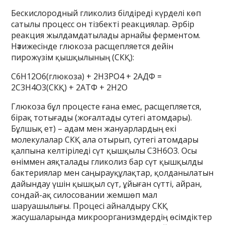
Бескислородный гликолиз білдіреді күрделі көп
сатылы процесс он тізбекті реакциялар. Әрбір
реакция жылдамдатылады арнайы ферментом.
Нәтижесінде глюкоза расщепляется дейін
пирожүзім қышқылының (СКҚ):
С6Н12О6(глюкоза) + 2Н3РО4 + 2АДФ =
2С3Н4О3(СКҚ) + 2АТФ + 2Н2О
Глюкоза бұл процесте ғана емес, расщепляется,
бірақ тотығады (жоғалтады сутегі атомдары).
Бұлшық ет) – адам мен жануарлардың екі
молекулалар СКҚ ала отырып, сутегі атомдары
қалпына келтіріледі сүт қышқылы С3Н6О3. Осы
өніммен аяқталады гликолиз бар сүт қышқылды
бактериялар мен саңырауқұлақтар, қолданылатын
дайындау үшін қышқыл сүт, ұйыған сүтті, айран,
сондай-ақ силосовании жемшөп мал
шаруашылығы. Процесі айналдыру СКҚ
жасушаларында микроорганизмдердің өсімдіктер