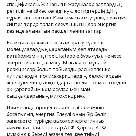
спецификалы. Жинағы тән жасушалар заттардың
реттілігіне сәйкес келеді нуклеотидтердің ДНҚ
құрайтын генотип. Қамтамасыз ету үшін, реакция
синтез торда талап елеулі шығындар энергия
кезінде алынатын расщеплении заттар.
Реакциялар жиынтығы ажырату күрделі
молекулалардың қарапайым деп аталады
катаболизмінің (грек. katabole бұзылуы), немесе
энергетикалық алмасу. Мысалдар мұндай
реакциялар болып табылады расщепление
липидтердің, полисахаридтердің, белоктардың
және нуклеин қышқылдарының лизосомах, сондай-
ақ қарапайым көмірсулар мен май
қышқылдарының митохондриях.
Нәтижесінде процестерді катаболизмінің
босатылып, энергия. Елеулі оның бір бөлігі
запасается түрінде высокоэнергетичных
химиялық байланыстар АТФ. Қорлар АТФ
мүмкіндік береді ағзаға тез және тиімді