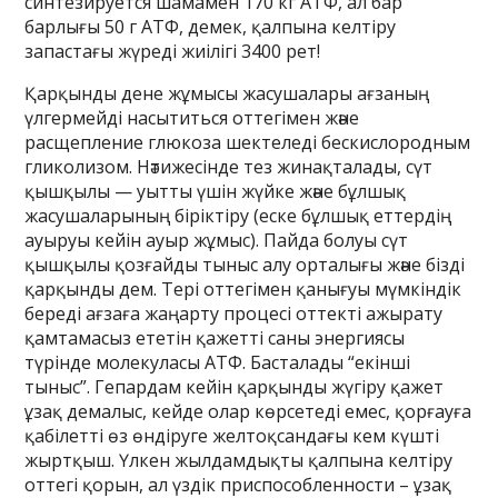
синтезируется шамамен 170 кг АТФ, ал бар
барлығы 50 г АТФ, демек, қалпына келтіру
запастағы жүреді жиілігі 3400 рет!
Қарқынды дене жұмысы жасушалары ағзаның
үлгермейді насытиться оттегімен және
расщепление глюкоза шектеледі бескислородным
гликолизом. Нәтижесінде тез жинақталады, сүт
қышқылы — уытты үшін жүйке және бұлшық
жасушаларының біріктіру (еске бұлшық еттердің
ауыруы кейін ауыр жұмыс). Пайда болуы сүт
қышқылы қозғайды тыныс алу орталығы және бізді
қарқынды дем. Тері оттегімен қанығуы мүмкіндік
береді ағзаға жаңарту процесі оттекті ажырату
қамтамасыз ететін қажетті саны энергиясы
түрінде молекуласы АТФ. Басталады “екінші
тыныс”. Гепардам кейін қарқынды жүгіру қажет
ұзақ демалыс, кейде олар көрсетеді емес, қорғауға
қабілетті өз өндіруге желтоқсандағы кем күшті
жыртқыш. Үлкен жылдамдықты қалпына келтіру
оттегі қорын, ал үздік приспособленности – ұзақ