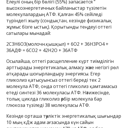
Елеулі оның бір бөлігі (55%) запасается ”
высокоэнергетичных байланыстар түзілетін
молекулалардың АТФ. Қалған 45% сейіледі
түріндегі жылу (сондықтан, кезінде физикалық
жұмыс бізге ыстық). Қорытынды теңдеуі оттегі
сатылары мынадай:
2С3Н6О3(молочн.қышқыл) + 6О2 + 36Н3РО4 +
36АДФ = 6СО2 + 42Н2О + 36АТФ
Осылайша, оттегі расщепление күрт тиімділігін
арттырады энергетикалық алмасу және негізгі рөл
атқарады шоғырландыру энергиясы. Егер
гликолиз қатысуынсыз оттегі береді тек 2
молекула АТФ, онда оттегі гликолиз қамтамасыз
етеді синтезі 36 молекуласы АТФ. Нәтижесінде,
толық циклда гликолиз әрбір молекула бар
глюкоза түзіледі 38 молекуласы АТФ.
Кезінде орташа тәуліктік энергетикалық шығындар
10 мың кДж адам ағзасында күн сайын