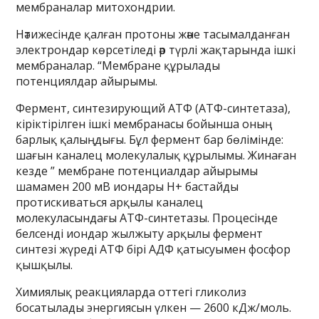
мембраналар митохондрии.
Нәтижесінде қалған протоны және тасымалданған
электрондар көрсетіледі әр түрлі жақтарында ішкі
мембраналар. “Мембране құрылады
потенциялдар айырымы.
Фермент, синтезирующий АТФ (АТФ-синтетаза),
кіріктірілген ішкі мембранасы бойынша оның
барлық қалыңдығы. Бұл фермент бар бөлімінде:
шағын каналец молекулалық құрылымы. Жинаған
кезде ” мембране потенциалдар айырымы
шамамен 200 мВ иондары Н+ бастайды
протискиваться арқылы каналец
молекуласындағы АТФ-синтетазы. Процесінде
белсенді иондар жылжыту арқылы фермент
синтезі жүреді АТФ бірі АДФ қатысуымен фосфор
қышқылы.
Химиялық реакцияларда оттегі гликолиз
босатылады энергиясын үлкен — 2600 кДж/моль.