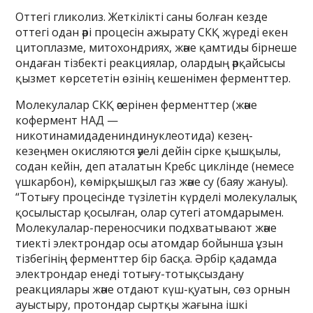
Оттегі гликолиз. Жеткілікті саны болған кезде
оттегі одан әрі процесін ажырату СКҚ жүреді екен
цитоплазме, митохондриях, және қамтиды бірнеше
ондаған тізбекті реакциялар, олардың әрқайсысы
қызмет көрсететін өзінің кешенімен ферменттер.
Молекулалар СКҚ әсерінен ферменттер (және
кофермент НАД —
никотинамидадениндинуклеотида) кезең-
кезеңмен окисляются әуелі дейін сірке қышқылы,
содан кейін, деп аталатын Кребс циклінде (немесе
үшкарбон), көмірқышқыл газ және су (баяу жануы).
“Тотығу процесінде түзілетін күрделі молекулалық
қосылыстар қосылған, олар сутегі атомдарымен.
Молекулалар-переносчики подхватывают және
тиекті электрондар осы атомдар бойынша ұзын
тізбегінің ферменттер бір басқа. Әрбір қадамда
электрондар енеді тотығу-тотықсыздану
реакциялары және отдают күш-қуатын, сөз орнын
ауыстыру, протондар сыртқы жағына ішкі