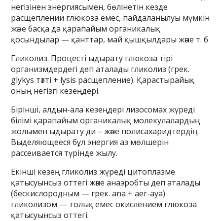
негізінен энергиясымен, бөлінетін кезде
расщеплении глюкоза емес, пайдаланылуы мүмкін
және басқа да қарапайым органикалық
қосындылар — қанттар, май қышқылдары және т. б
Гликолиз. Процесті ыдырату глюкоза тірі
организмдердегі деп аталады гликолиз (грек.
glykys тәтті + lysis расщепление). Қарастырайық
оның негізгі кезеңдері.
Бірінші, алдын-ала кезеңдері лизосомах жүреді
білімі қарапайым органикалық молекулалардың
жолымен ыдырату ди – және полисахаридтердің.
Выделяющееся бұл энергия аз мөлшерін
рассеивается түрінде жылу.
Екінші кезең гликолиз жүреді цитоплазме
қатысуынсыз оттегі және анаэробты деп аталады
(бескислородным — грек. ana + aer-ауа)
гликолизом — толық емес окислением глюкоза
қатысуынсыз оттегі.