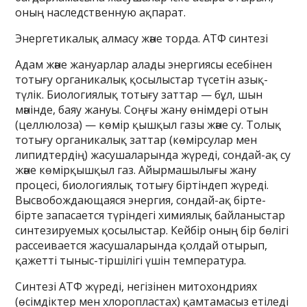
оның наследственную ақпарат.
Энергетикалық алмасу және торда. АТФ синтезі
Адам және жануарлар алады энергиясы есебінен
тотығу органикалық қосылыстар түсетін азық-
түлік. Биологиялық тотығу заттар — бұл, шын
мәнінде, баяу жануы. Соңғы жану өнімдері отын
(целлюлоза) — көмір қышқыл газы және су. Толық
тотығу органикалық заттар (көмірсулар мен
липидтердің) жасушаларында жүреді, сондай-ақ су
және көмірқышқыл газ. Айырмашылығы жану
процесі, биологиялық тотығу біртіндеп жүреді.
Высвобождающаяся энергия, сондай-ақ бірте-
бірте запасается түріндегі химиялық байланыстар
синтезируемых қосылыстар. Кейбір оның бір бөлігі
рассеивается жасушаларында қолдай отырып,
қажетті тыныс-тіршілігі үшін температура.
Синтезі АТФ жүреді, негізінен митохондриях
(өсімдіктер мен хлоропластах) қамтамасыз етіледі