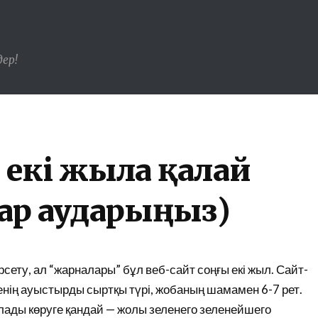
ер!
екі жылға қалай
зар аударыңыз)
рсету, ал “жарналары” бұл веб-сайт соңғы екі жыл. Сайт-
 менің ауыстырды сыртқы түрі, жобаның шамамен 6-7 рет.
олады көруге қандай — жолы зеленего зеленейшего