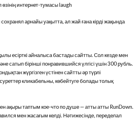
өзінің интернет-тумасы laugh
охранял арнайы уақытта, ал жай ғана кірді жақында
қылы есірткі айналыса бастады сайтты. Сол кезде мен
әне сатып бірінші понравившийся үлгісі үшін 300 рубль.
ондықтан жүргізген үстінен сайтты әр түрлі
қ суреттер кликабельны, көбейтуге болады толық
ен ақыры таптым кое-что по душе — атты атты RunDown.
равился мен жасағым келді. Нәтижесінде, переделал