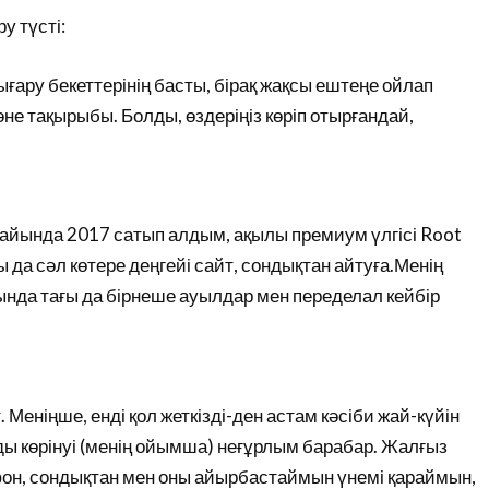
у түсті:
ығару бекеттерінің басты, бірақ жақсы ештеңе ойлап
не тақырыбы. Болды, өздеріңіз көріп отырғандай,
 айында 2017 сатып алдым, ақылы премиум үлгісі Root
ы да сәл көтере деңгейі сайт, сондықтан айтуға.Менің
ында тағы да бірнеше ауылдар мен переделал кейбір
. Меніңше, енді қол жеткізді-ден астам кәсіби жай-күйін
лды көрінуі (менің ойымша) неғұрлым барабар. Жалғыз
л фон, сондықтан мен оны айырбастаймын үнемі қараймын,