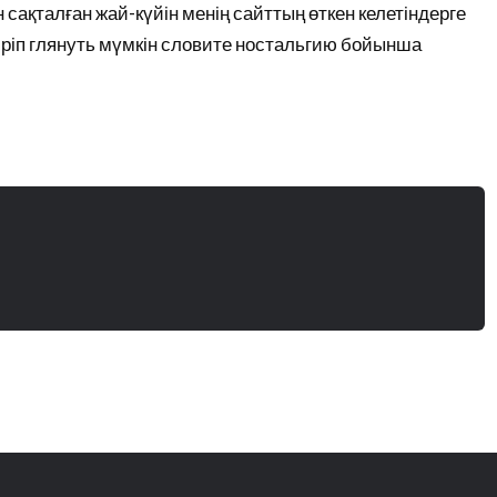
 сақталған жай-күйін менің сайттың өткен келетіндерге
кіріп глянуть мүмкін словите ностальгию бойынша