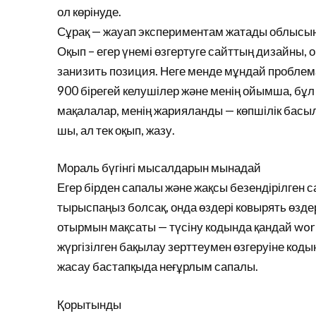
ол көрінуде.
Сұрақ — жауап экспериментам жатады облысы
Оқып – егер үнемі өзгертуге сайттың дизайны, о
занизить позиция. Неге менде мұндай проблема
900 бірегей келушілер және менің ойымша, бұл
мақалалар, менің жарияланды — көпшілік басыл
шы, ал тек оқып, жазу.
Мораль бүгінгі мысалдарын мынадай
Егер бірден сапалы және жақсы безендірілген с
тырыспаңыз болсақ, онда өздері ковырять өздері
отырмын мақсаты — түсіну кодында қандай wordpr
жүргізілген бақылау зерттеумен өзгеруіне кодын,
жасау бастапқыда неғұрлым сапалы.
Қорытынды