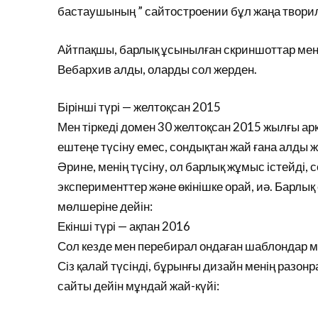
бастаушының ” сайтостроении бұл жаңа творил 
Айтпақшы, барлық ұсынылған скриншоттар мен с
Вебархив алды, оларды сол жерден.
Бірінші түрі — желтоқсан 2015
Мен тіркеді домен 30 желтоқсан 2015 жылғы ар
ештеңе түсіну емес, сондықтан жай ғана алды ж
Әрине, менің түсіну, ол барлық жұмыс істейді, с
эксперименттер және өкінішке орай, иә. Барлы
мөлшеріне дейін:
Екінші түрі — ақпан 2016
Сол кезде мен перебирал ондаған шаблондар м
Сіз қалай түсінді, бұрынғы дизайн менің разон
сайты дейін мұндай жай-күйі: