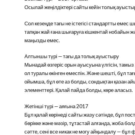
Осылай жеңілдіктері сайты кейін толық ауыстыр
Сол кезеңде тағы не істегісі стандартты емес ш
тапқан жай ғана шығаруға кішкентай нобайын жә
маңызды емес.
Алтыншы түрі — тағы да толық ауыстыру
Мынадай өзгеріс орын ауысуына үлгісін, тамыз
ол туралы өкінген емеспін. Және шешті, бұл тағ
ойымша, бұл өте аз болды, сондықтан қазан ай
элементтері. Қалай пайда болды, көре аласыз.
Жетінші түрі — аяғына 2017
Бұл қалай көрінеді сайты жазу сәтінде, бұл пост
бөрікке және мәзір, тұтастай алғанда, жоба бо
сәтте, сені все никак не могу айқындалу — бұ