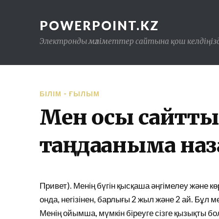
POWERPOINT.KZ
Электронды мәліметтер сайтына қош келдіңізд
БІЛІМ - ҒЫЛЫМ
Мен осы сайтты 
таңдағаныма на
Привет). Менің бүгін қысқаша әңгімелеу және кө
онда, негізінен, барлығы 2 жыл және 2 ай. Бұл
Менің ойымша, мүмкін біреуге сізге қызықты б