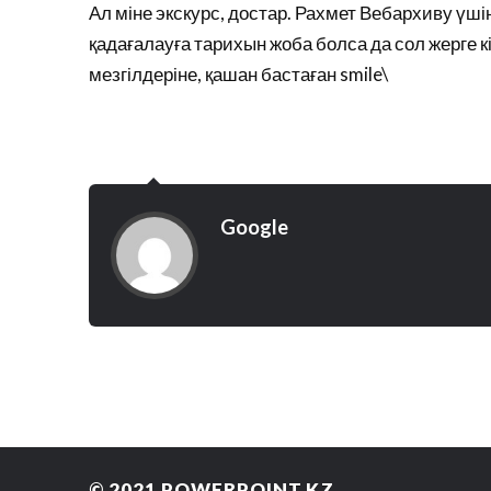
Ал міне экскурс, достар. Рахмет Вебархиву үшін
қадағалауға тарихын жоба болса да сол жерге 
мезгілдеріне, қашан бастаған smile\
Google
© 2021
POWERPOINT.KZ