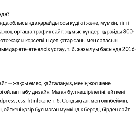
нда?
нда облысында қарайды осы күдікті және, мүмкін, тіпті
 жоқ, орташа трафик сайт: жұмыс күндері құрайды 800-
 өте жақсы көрсеткіш деп қатар саны мен сапасын
ымдар өте-өте әлсіз ұстау, т. б. жазылуы басында 2016-
айт — жақсы емес, қайталаңыз, менің жол және
 ойлап табу дизайн. Маған бұл кешірілетіні, өйткені
ess, css, html және т. б. Сондықтан, мен өкінбеймін,
 өйткені қазір бұл маған мүмкіндік береді, бірден сайт