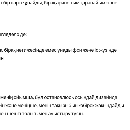
ті бір нәрсе ұнайды, бірақ әрине тым қарапайым және
глядело де:
қ, бірақ нәтижесінде емес ұнады фон және іс жүзінде
н.
ы, менің ойымша, бұл остановлюсь осындай дизайнда
айн және меніңше, менің тақырыбын көбірек жақындайды
мен шешті толығымен ауыстыру түсін.