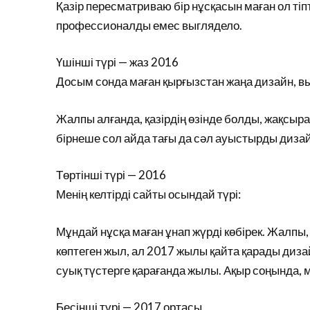
Қазір пересматриваю бір нұсқасын маған ол тіп
профессионалды емес выглядело.
Үшінші түрі — жаз 2016
Досым сонда маған қырғызстан жаңа дизайн, вы
Жалпы алғанда, қазірдің өзінде болды, жақсыра
бірнеше сол айда тағы да сәл ауыстырды дизай
Төртінші түрі — 2016
Менің келтірді сайты осындай түрі:
Мұндай нұсқа маған ұнап жүрді көбірек. Жалп
көптеген жыл, ал 2017 жылы қайта қарады диз
суық түстерге қарағанда жылы. Ақыр соңында, 
Бесінші түрі — 2017 ортасы