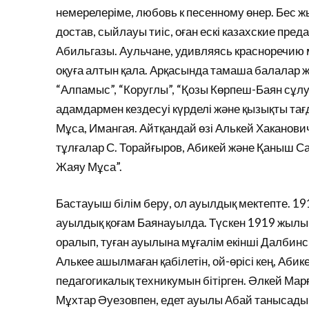
немерелеріме, любовь к песенному өнер. Бес жы
достав, сыйлауы тиіс, оған ескі казахские пред
Абильгазы. Аульчане, удивляясь красноречию м
оқуға алтын қала. Арқасында тамаша балалар жа
“Алпамыс”, “Коруглы”, “Қозы Көрпеш-Баян сұлу
адамдармен кездесуі күрделі және қызықты тағ
Мұса, Имангая. Айтқандай өзі Алькей Хаканович
тұлғалар С. Торайғыров, Абикей және Қаныш С
Жаяу Мұса”.
Бастауыш білім беру, ол ауылдық мектепте. 19
ауылдық қоғам Баянауылда. Түскен 1919 жылы м
оралып, туған ауылына мұғалім екінші Далбинск
Алькее ашылмаған қабілетін, ой-өрісі кең, Абик
педагогикалық техникумын бітірген. Әлкей Ма
Мұхтар Әуезовпен, едет ауылы Абай танысады