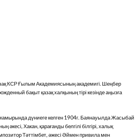
азақ КСР Ғылым Академиясының академигі. Шеңбер
ожденный бақыт қазақ халқының тірі кезінде аңызға
 мамырында дүниеге келген 1904г. Баянауылда Жасыбай
 әкесі, Хакан, қарағанды белгілі білгірі, халық
позитор Тәттімбет, әжесі Әймен привила мен