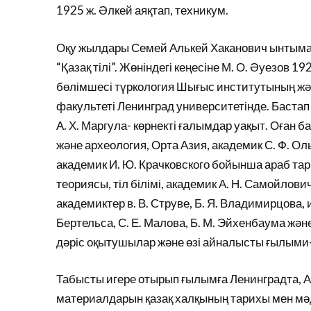
1925 ж. Әлкей аяқтап, техникум.
Оқу жылдары Семей Алькей Хаканович ынтымақ
“Қазақ тілі”. Жөніндегі кеңесіне М. О. Әуезов 1
бөлімшесі түркология Шығыс институтының жән
факультеті Ленинград университетінде. Бастап
А. Х. Маргула- көрнекті ғалымдар уақыт. Оған б
және археология, Орта Азия, академик С. Ф. 
академик И. Ю. Крачковского бойынша араб та
теориясы, тіл білімі, академик А. Н. Самойлов
академиктер в. В. Струве, Б. Я. Владимирцова, и
Бертельса, С. Е. Малова, Б. М. Эйхенбаума және
дәріс оқытушылар және өзі айналысты ғылыми
Табысты игере отырып ғылымға Ленинградта, А.
материалдарын қазақ халқының тарихы мен мә