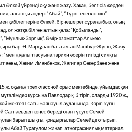
л Әлкей үйренді оқу және жазу. Хакан, белгісіз жерден
ания, алғашқы әндері “Абай”, “Түркі генеологию”
ен қабілеттеріне Әлкей, бірнеше рет сұрағанбыз, оның
д, ол жатқа білген алтын қала: “Қобыланды”,
”, “Мунлык-Зарлық”. Өмір-азаматтар Алькею
дыры бар. Ә. Марғұлан бата алған Мәшһүр-Жүсіп, Жаяу
: “менің қалыптасуына тарихи әсерін тигізді сияқты
атпаевы, Хаким Иманбеков, Жагипар Секербаев және
15 ж. оқыған трехклассной орыс мектебінде, ұйымдасқан
ұғалімдер курсына Павлодар қ. бітіріп, оларды 1920 ж.,
ой мектеп І саты Баянауыл ауданында. Көріп бүгін
ей Сатпаев деп кеңес береді оған түсуге Семей
рғұлан барып шықты, қондырғылар Семейде отырып,
 ұлы Абай Турагулом жинап, этнографиялық материал.