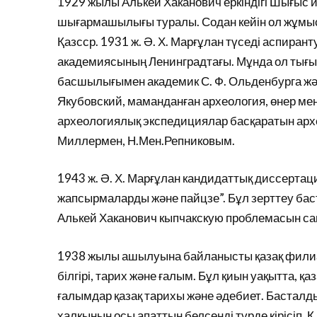
1929 жылы Алькей Хаканович еркіндігі Шығыс
шығармашылығы туралы. Содан кейін ол жұмыс 
Қазсср. 1931 ж. Ә. Х. Марғұлан түседі аспира
академиясының Ленинградтағы. Мұнда ол тығы
басшылығымен академик С. Ф. Ольденбурга жә
Якубовский, маманданған археология, өнер м
археологиялық экспедициялар басқаратын археоло
Миллермен, Н.Мен.Репниковым.
1943 ж. Ә. Х. Марғұлан кандидаттық диссерта
жапсырмаларды және пайцзе”. Бұл зерттеу баст
Алькей Хаканович кыпчакскую проблемасын сан
1938 жылы ашылуына байланысты қазақ филиа
білгірі, тарих және ғалым. Бұл қиын уақытта, қаз
ғалымдар қазақ тарихы және әдебиет. Басталды
халқының осы апаттың белсенді түрде кірісіп, Қ