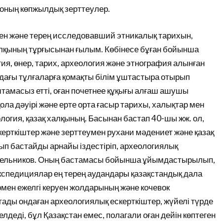
 оның көпжылдық зерттеулер.
інен және терең исследовавший этникалық тарихын,
алқының тұрғысынан ғылым. Көбінесе бұған бойынша
гия, өнер, тарих, археология және этнография алынған
ндағы тұлғаларға қомақты білім ұштастыра отырып
тамасыз етті, оған почетнее құқығы алғаш ашушы
ола дәуірі және ерте орта ғасыр тарихы, халықтар мен
логия, қазақ халқының. Басынан бастап 40-шы жж. ол,
ерткіштер және зерттеумен рухани мәдениет және қазақ
п бастайды арнайы іздестіріп, археологиялық
асельников. Оның бастамасы бойынша ұйымдастырылып,
спедициялар ең терең аудандары қазақстандық дала
рмен ежелгі керуен жолдарының және кочевок
ады ондаған археологиялық ескерткіштер, жүйелі түрде
лдеді, бұл Қазақстан емес, полагали оған дейін көптеген