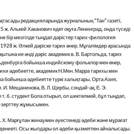
тасады редакцияларында журналының “Тан” газеті,
925 ж. Алькей Хаканович едет оқуға Ленинград, онда түседі
е бір мезгілде тыңдап дәрістер тарих-филология
 1928 ж. Әлкей дәріске тарих өнер. Мұғалімдер арасында
ақытына ие әнді дәріс академик в. В. Бартольда, тарих
Ольденбурга бойынша индийскому фольклор мен өнер,
рихи әдебиетте, академик Н.Мен. Марра тарихы мен
ича бойынша әдебиетте түркі халықтары, Орта Азия,
. И. Мещанинова, В. Л. Щербы, сондай-ақ, Е. Э.
 т. б. студент Бола отырып, ол шектелмей, бұл тыңдап,
-зерттеу жұмысымен.
 Х. Марғұлан жинаумен әуестенеді әдеби және мұрағат
дениеті. Осы жылдары ол әдеби қызметпен айналысады.