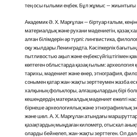
тең осы ғылыми еңбек. Бұл жұмыс — жиынтығы
Академик Ә. Х. Марғұлан — біртуар ғалым, кең
материалдық және рухани мәдениетін, қазақ х
алған білімдерін әр түрлі: лингвистика, филоло
оқу жылдары Ленинградта. Кәсіпкерлік бағыты
пытливостью ақыл және еңбексүйгіштігімен қам
көптеген облыстарда қазақ ғылым: археология қ
тарихы, мәдениет және өнер, этнография, фило
сонымен қатар жан-жақты зерттеумен жазба еск
халқының фольклоры, алғашқылардың бірі болы
кешендердің материалдық мәдениет ежелгі н
бірнеше археологиялық және этнографиялық эк
және шөл. А. Х. Марғұлан атындағы маршрутта
қазақтардың мыңдаған километр, отыскал анықт
оларды бейнелеп, жан-жақты зерттеген. Ол дәле