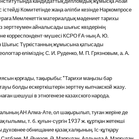
 институтында кандидаттық дипломдық жұмысқа Абай
істейді Комитетінде жаңа әліпби кезінде Наркомпросе
нтураға Мемлекеттік материалдық мәдениет тарихы
з зерттеумен айналысады шығыс көздерінің
не корреспондент-мүшесі КСРО ҒА-ның А. Ю.
ен Шығыс Түркістанның жұмысына қатысады
гтар еліміздің: С. И. Руденко, М. П. Грязновым, а. А.
циясын қорғады, тақырыбы: “Тарихи маңызы бар
ауы болды ескерткіштерін зерттеу кыпчакской жазу.
аған шешуші в этногенезе казахского народа.
лының АН Алма-Ате, ол шақырылып, туған жеріне де
ақ ғылымы, т. б. қуғын-сүргін 1937 ж. құртқан жетекші
 духовнее обнищание қазақ халқының. Іс-құтқару
. Сәтбаев, М. Әуезов, Ә. Марғұлан. Алдында А. Марғұлан