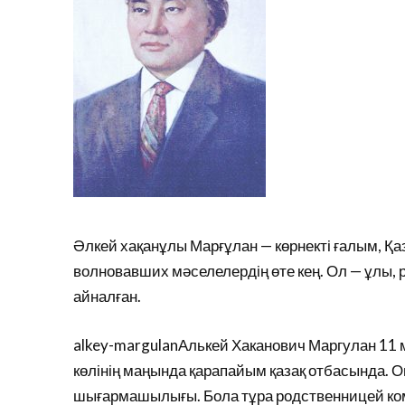
Әлкей хақанұлы Марғұлан — көрнекті ғалым, Қ
волновавших мәселелердің өте кең. Ол — ұлы, р
айналған.
alkey-margulanАлькей Хаканович Маргулан 11
көлінің маңында қарапайым қазақ отбасында. Оның
шығармашылығы. Бола тұра родственницей ком