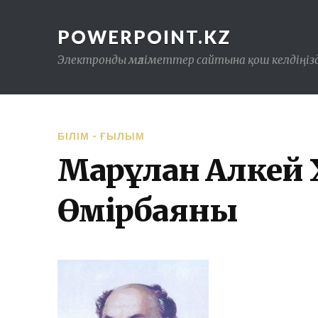
POWERPOINT.KZ
Электронды мәліметтер сайтына қош келдіңізд
БІЛІМ - ҒЫЛЫМ
Марғұлан Алкей
Өмірбаяны