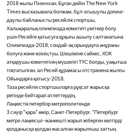
2018 жылы Пхенчхан. Бұған дейін The New York
Times высказывала болжам, бұл-атышулы допинг-
даулы байланысты ресейлік спортшы,
Халықаралық олимпиада комитеті үміткер болу
үшін Ресейге қатысуға құқығы ашылу салтанатына
Олимпиада-2018, сондай-ақ орындауға әнұраны
болуға және өзінің туы. Шешіміне сәйкес, ХОК
атқарушы комитетінің мүшелігі ТҮС болды, уақытша
тоқтатылған, ал Ресей құрамасы отстранена жылғы
Ойындарға қатысу-2018.
Таза ресейлік спортшыларға рұқсат жарысқа
ретінде бейтарап атлеттердің.
Лаңкестік петербор метрополитенде
3 сәуір “қара” өмір, Санкт-Петербург. “Петербург
метро лаңкесші–жанкешті жарып жіберген келтірді
қолданысқа қолдан жасалған жарылғыш заттың