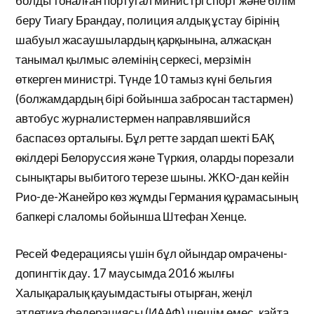
болды тоналған португал министрі спорт және білім
беру Тиагу Брандау, полиция алдық ұстау бірінің
шабуыл жасаушылардың қарқынына, алжасқан
танымал қылмыс әлемінің серкесі, мерзімін
өткерген министрі. Түнде 10 тамыз күні бельгия
(болжамдардың бірі бойынша забросан тастармен)
автобус журналистермен направлявшийся
баспасөз орталығы. Бұл ретте зардап шекті БАҚ
өкілдері Белоруссия және Түркия, оларды порезали
сынықтары выбитого терезе шыны. ЖКО-дан кейін
Рио-де-Жанейро көз жұмды Германия құрамасының
бапкері слаломы бойынша Штефан Хенце.
Ресей Федерациясы үшін бұл ойындар омрачены-
допингтік дау. 17 маусымда 2016 жылғы
Халықаралық қауымдастығы отырған, жеңіл
атлетика федерациясы (ИААФ) шешім емес, қайта