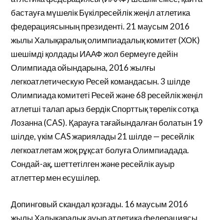
бастауға мүшелік Бүкілресейлік жеңіл атлетика
федерациясының президенті. 21 маусым 2016
жылы Халықаралық олимпиадалық комитет (ХОК)
шешімді қолдады ИААФ жол бермеуге дейін
Олимпиада ойындарына, 2016 жылғы
легкоатлетическую Ресей командасын. 3 шілде
Олимпиада комитеті Ресей және 68 ресейлік жеңіл
атлетші талап арыз бердік Спорттық төрелік сотқа
Лозанна (CAS). Қарауға тағайындалған болатын 19
шілде, үкім CAS жариялады 21 шілде — ресейлік
легкоатлетам жоқ рұқсат болуға Олимпиадада.
Сондай-ақ, шеттетілген және ресейлік ауыр
атлеттер мен есушілер.
Допинговый скандал қозғады. 16 маусым 2016
жылы Халықаралық ауыр атлетика федерациясы