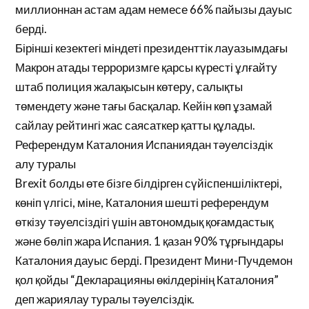
миллионнан астам адам немесе 66% пайызы дауыс
берді.
Бірінші кезектегі міндеті президенттік лауазымдағы
Макрон атады терроризмге қарсы күресті ұлғайту
штаб полиция жалақысын көтеру, салықты
төмендету және тағы басқалар. Кейін көп ұзамай
сайлау рейтингі жас саясаткер қатты құлады.
Референдум Каталония Испаниядан тәуелсіздік
алу туралы
Brexit болды өте бізге білдірген сүйіспеншіліктері,
көніп үлгісі, міне, Каталония шешті референдум
өткізу тәуелсіздігі үшін автономдық қоғамдастық
және бөліп жара Испания. 1 қазан 90% тұрғындары
Каталония дауыс берді. Президент Мини-Пучдемон
қол қойды “Декларацияны өкілдерінің Каталония”
деп жариялау туралы тәуелсіздік.