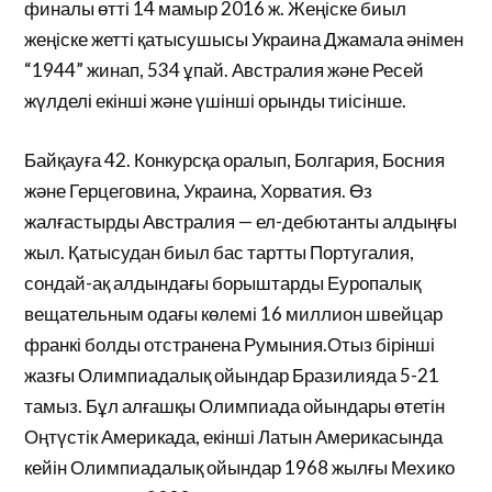
финалы өтті 14 мамыр 2016 ж. Жеңіске биыл
жеңіске жетті қатысушысы Украина Джамала әнімен
“1944” жинап, 534 ұпай. Австралия және Ресей
жүлделі екінші және үшінші орынды тиісінше.
Байқауға 42. Конкурсқа оралып, Болгария, Босния
және Герцеговина, Украина, Хорватия. Өз
жалғастырды Австралия — ел-дебютанты алдыңғы
жыл. Қатысудан биыл бас тартты Португалия,
сондай-ақ алдындағы борыштарды Еуропалық
вещательным одағы көлемі 16 миллион швейцар
франкі болды отстранена Румыния.Отыз бірінші
жазғы Олимпиадалық ойындар Бразилияда 5-21
тамыз. Бұл алғашқы Олимпиада ойындары өтетін
Оңтүстік Америкада, екінші Латын Америкасында
кейін Олимпиадалық ойындар 1968 жылғы Мехико