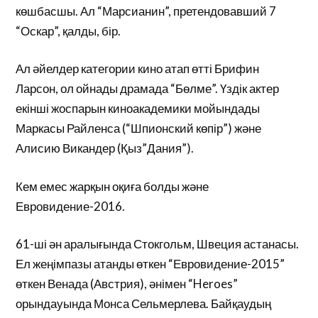
көшбасшы. Ал “Марсианин”, претендовавший 7
“Оскар”, қалды, бір.
Ал әйелдер категории кино атап өтті Брифин
Ларсон, ол ойнады драмада “Бөлме”. Үздік актер
екінші жоспарын киноакадемики мойындады
Маркасы Райленса (“Шпионский көпір”) және
Алисию Викандер (Қыз”Дания”).
Кем емес жарқын оқиға болды және
Евровидение-2016.
61-ші ән аралығында Стокгольм, Швеция астанасы.
Ел жеңімпазы атанды өткен “Евровидение-2015”
өткен Венада (Австрия), әнімен “Heroes”
орындауында Монса Сельмерлева. Байқаудың