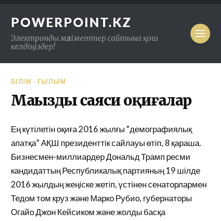
POWERPOINT.KZ
Электронды мәліметтер сайтына қош
келдіңіздер!
БІЛІМ - ҒЫЛЫМ
Маңызды саяси оқиғалар
Ең күтілетін оқиға 2016 жылғы “демографиялық
апатқа” АҚШ президенттік сайлауы өтіп, 8 қараша.
Бизнесмен-миллиардер Дональд Трамп ресми
кандидаттың Республикалық партияның 19 шілде
2016 жылдың жеңіске жетіп, үстінен сенаторлармен
Тедом том круз және Марко Рубио, губернаторы
Огайо Джон Кейсиком және жолды басқа