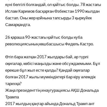
күні белгілі болғандай, ол қайтыс болды. 78 жастағы
Ислам Каримов басқарған Өзбекстан 1990 жылдан
бастап. Оны жер қойнына тапсырды 3 қыркүйек
Самарқандта.
26 қараша 90-жастағы қайтыс болды куба
революциясының көшбасшысы Фидель Кастро.
Өтіп бара жатқан 2017 жылдары бай, әр түрлі
оқиғалар, көбісі маңызды және обсуждаемыми. Бұл
ерекше бұл жыл есте қалды? Қандай оқиғалар
болған 2017 жылы мүмкіндіктері бар кіру әлемдік
тарихқа?
Жаңа президенттің инаугурациясы АҚШ Дональда
Трампа
2017 жылдың қаңтар айында Дональд Трамп ант