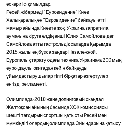
әскери іс-қимылдар.
Ресей жібермеді “Еуровидение” Киев
Халықаралық ән “Евровидение” байқауы өтті
мамыр айында Киевте жоқ. Украина запретила
аумағына кіруге елдің әнші Юлия Самойлова-деп
Самойлова атты гастрольдік сапарда Қырымда
2015 жылы ең бұзса заңдар Незалежной.
Еуропалық тарату одағы техника Украинаға 200 мың
еуро-даулы оқиғадан кейін байқауды
ұйымдастырушылар тіпті бірқатар өзгертулер
енгізді регламенті.
Олимпиада-2018 және допинговый скандал
Желтоқсан айының басында ХОК комиссиясы
шешті тағдырын спортшы қатысты Ресей мен
мүмкіндігі олардың олимпиада Ойындарына қатысу