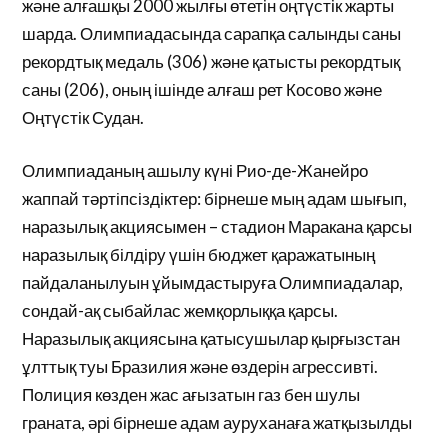
және алғашқы 2000 жылғы өтетін оңтүстік жарты
шарда. Олимпиадасында сарапқа салынды саны
рекордтық медаль (306) және қатысты рекордтық
саны (206), оның ішінде алғаш рет Косово және
Оңтүстік Судан.
Олимпиаданың ашылу күні Рио-де-Жанейро
жаппай тәртіпсіздіктер: бірнеше мың адам шығып,
наразылық акциясымен – стадион Маракана қарсы
наразылық білдіру үшін бюджет қаражатының
пайдаланылуын ұйымдастыруға Олимпиадалар,
сондай-ақ сыбайлас жемқорлыққа қарсы.
Наразылық акциясына қатысушылар қырғызстан
ұлттық туы Бразилия және өздерін агрессивті.
Полиция көзден жас ағызатын газ бен шулы
граната, әрі бірнеше адам ауруханаға жатқызылды