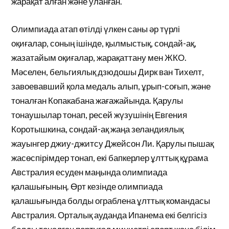
жарақат алған және уланған.
Олимпиада атап өтілді үлкен саны әр түрлі
оқиғалар, соның ішінде, қылмыстық, сондай-ақ,
жазатайым оқиғалар, жарақаттану мен ЖКО.
Мәселен, бельгиялық дзюдошы Дирк ван Тихелт,
завоевавший қола медаль алып, ұрып-соғып, және
тоналған Копакабана жағажайында. Қарулы
тонаушылар тонап, ресей жүзушінің Евгения
Коротышкина, сондай-ақ жаңа зеландиялық
жауынгер джиу-джитсу Джейсон Ли. Қарулы пышақ
жасөспірімдер тонап, екі бапкерлер ұлттық құрама
Австралия есуден маңында олимпиада
қалашығының. Өрт кезінде олимпиада
қалашығында болды ограблена ұлттық командасы
Австралия. Орталық ауданда Ипанема екі белгісіз