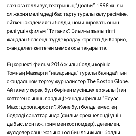
сахнаға голливуд театрының “Долби”. 1998 жылы
ол жария мәлімдеді бас тарту туралы келу рәсіміне,
өйткені академиясы болды, номинировать оның
рөлі үшін фильм “Титаник”. Биылғы жылы тіпті
жаңадан белсенді түрде қолдау көрсетті Ди Каприо,
оған дәлел-көптеген мемов осы тақырыпта.
Ең көрнекті фильм 2016 жылы болды көрініс
Томның Маккарти “назарында” туралы баяндайтын
скандальном тергеу журналистер The Boston Globe.
Айта кету керек, бұл бәрінен мүсіншелер жылы (таң
көптеген сыншылардың) жинады фильм “Есуас
Макс: дорога ярости”. Және бұл болды емес, ең
беделді санаттарында (фильм ерекшеленді үшін
дыбыс, монтаж, грим мен костюмдер), дегенмен,
жүлделер саны жағынан ол биылғы жылы болды