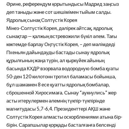
Әрине, референдум қорытындысы Мадрид заңсыз
деп таныды және сот шешімімен тыйым салды.
Ядролық сынақ Солтүстік Корея
Мінез-Солтүстік Корея, дәлірек айтсақ, ядролық
сынақтар — қалжың встревожили бүкіл әлем. Тағы
көктемде барлау Оңтүстік Корея, – деп мәлімдеді
Пхеньян дайындауды бастады сынау ядролық
құрылғының жаңа түрін, ал қыркүйек айының
басында КХДР взорвала водородную бомба қуаты
50-ден 120 килотонн тротил баламасы бойынша,
бұл шамамен 8 есе қуатты ядролық бомбалар,
сброшенной Хиросимаға. Сынау “аукнулись” жер
асты итерулермен әлемнің түкпір-түкпірінде
магнитудасы 5,7-6,4. Президенттері АҚШ және
Солтүстік Корея алмасты оскорблениями атына бір-
бірін. Сарапшылар қорқады басталғанға белсенді