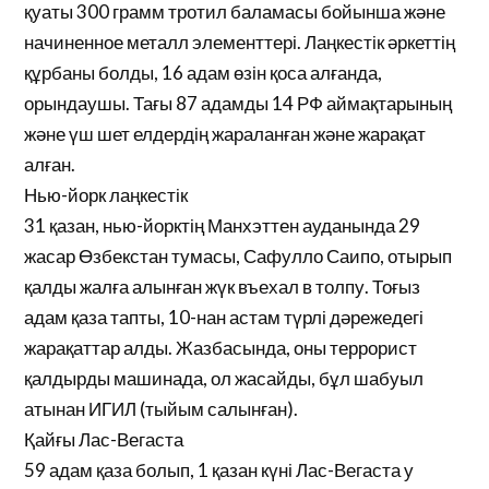
қуаты 300 грамм тротил баламасы бойынша және
начиненное металл элементтері. Лаңкестік әркеттің
құрбаны болды, 16 адам өзін қоса алғанда,
орындаушы. Тағы 87 адамды 14 РФ аймақтарының
және үш шет елдердің жараланған және жарақат
алған.
Нью-йорк лаңкестік
31 қазан, нью-йорктің Манхэттен ауданында 29
жасар Өзбекстан тумасы, Сафулло Саипо, отырып
қалды жалға алынған жүк въехал в толпу. Тоғыз
адам қаза тапты, 10-нан астам түрлі дәрежедегі
жарақаттар алды. Жазбасында, оны террорист
қалдырды машинада, ол жасайды, бұл шабуыл
атынан ИГИЛ (тыйым салынған).
Қайғы Лас-Вегаста
59 адам қаза болып, 1 қазан күні Лас-Вегаста у