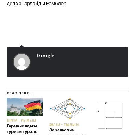
деп хабарлайды Рамблер.
Google
READ NEXT →
БІЛІМ - ҒЫЛЫМ
БІЛІМ - ҒЫЛЫМ
Германиядағы
Заранкевич
туризм туралы