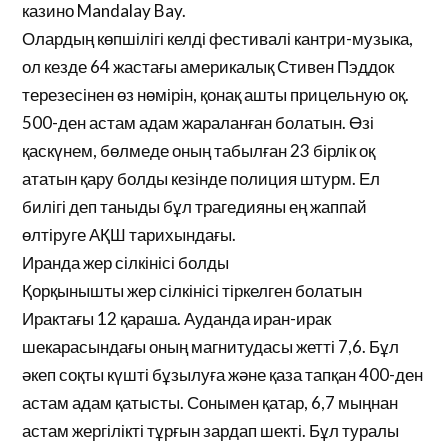
казино Mandalay Bay.
Олардың көпшілігі келді фестивалі кантри-музыка,
ол кезде 64 жастағы америкалық Стивен Пэддок
терезесінен өз нөмірін, қонақ ашты прицельную оқ.
500-ден астам адам жараланған болатын. Өзі
қаскүнем, бөлмеде оның табылған 23 бірлік оқ
ататын қару болды кезінде полиция штурм. Ел
билігі деп таныды бұл трагедияны ең жаппай
өлтіруге АҚШ тарихындағы.
Иранда жер сілкінісі болды
Қорқынышты жер сілкінісі тіркелген болатын
Ирактағы 12 қараша. Ауданда иран-ирак
шекарасындағы оның магнитудасы жетті 7,6. Бұл
әкеп соқты күшті бұзылуға және қаза тапқан 400-ден
астам адам қатысты. Сонымен қатар, 6,7 мыңнан
астам жергілікті тұрғын зардап шекті. Бұл туралы