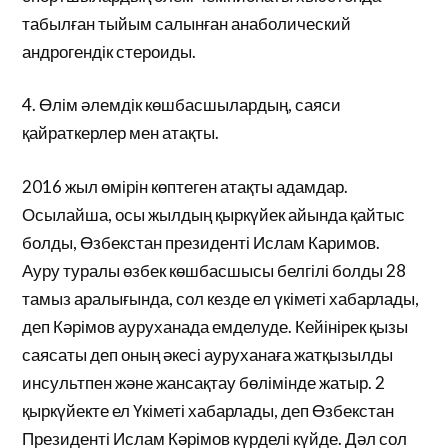
табылған тыйым салынған анаболический
андрогендік стероиды.
4. Өлім әлемдік көшбасшылардың, саяси
қайраткерлер мен атақты.
2016 жыл өмірін көптеген атақты адамдар.
Осылайша, осы жылдың қыркүйек айында қайтыс
болды, Өзбекстан президенті Ислам Каримов.
Ауру туралы өзбек көшбасшысы белгілі болды 28
тамыз аралығында, сол кезде ел үкіметі хабарлады,
деп Кәрімов ауруханада емделуде. Кейінірек қызы
саясаты деп оның әкесі ауруханаға жатқызылды
инсультпен және жансақтау бөлімінде жатыр. 2
қыркүйекте ел Үкіметі хабарлады, деп Өзбекстан
Президенті Ислам Кәрімов күрделі күйде. Дәл сол