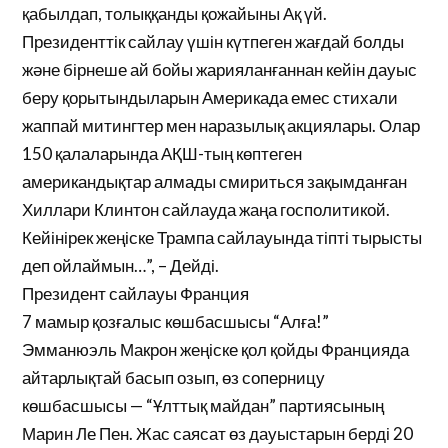
қабылдап, толыққанды қожайыны Ақ үй.
Президенттік сайлау үшін күтпеген жағдай болды
және бірнеше ай бойы жарияланғаннан кейін дауыс
беру қорытындыларын Америкада емес стихали
жаппай митингтер мен наразылық акциялары. Олар
150 қалаларында АҚШ-тың көптеген
американдықтар алмады смириться зақымданған
Хиллари Клинтон сайлауда жаңа госполитикой.
Кейінірек жеңіске Трампа сайлауында тіпті тырысты
деп ойлаймын…”, – Дейді.
Президент сайлауы Франция
7 мамыр қозғалыс көшбасшысы “Алға!”
Эмманюэль Макрон жеңіске қол қойды Францияда
айтарлықтай басып озып, өз соперницу
көшбасшысы — “Ұлттық майдан” партиясының
Марин Ле Пен. Жас саясат өз дауыстарын берді 20