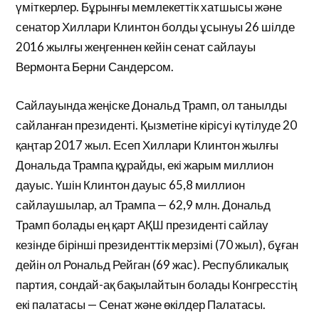
үміткерлер. Бұрынғы мемлекеттік хатшысы және
сенатор Хиллари Клинтон болды ұсынуы 26 шілде
2016 жылғы жеңгеннен кейін сенат сайлауы
Вермонта Берни Сандерсом.
Сайлауында жеңіске Дональд Трамп, ол танылды
сайланған президенті. Қызметіне кірісуі күтілуде 20
қаңтар 2017 жыл. Есеп Хиллари Клинтон жылғы
Дональда Трампа құрайды, екі жарым миллион
дауыс. Үшін Клинтон дауыс 65,8 миллион
сайлаушылар, ал Трампа — 62,9 млн. Дональд
Трамп болады ең қарт АҚШ президенті сайлау
кезінде бірінші президенттік мерзімі (70 жыл), бұған
дейін ол Рональд Рейган (69 жас). Республикалық
партия, сондай-ақ бақылайтын болады Конгресстің
екі палатасы — Сенат және өкілдер Палатасы.