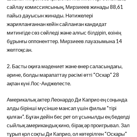
сайлау комиссиясының, Мирзиеев жинады 88,61
пайыз дауысын жинады. Нәтижелері
жарияланғаннан кейін сайланған кандидат
митингіде сөз сөйледі және алғыс білдіріп, өзінің
бұрынғы оппоненттер. Мирзиеев лауазымына 14
желтоқсан.
2. Басты оқиға мәдениет және өнер саласындағы,
әрине, болды марапаттау рәсімі өтті “Оскар” 28
ақпан күні Лос-Анджелесте.
Америкалық актер Леонардо Ди Каприо ең соңында
алды бірінші мүсінше мансап үшін фильм “тірі
қалған”. Бұған дейін бес рет ол ұсынылды ең беделді
сыйлық американдық кино, бірақ әр проигрывал. Зал
тұрып қол соқты Ди Каприо, ол көтерілген “Оскары”