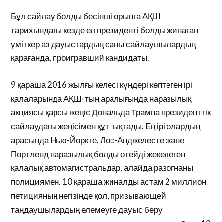
Бұл сайлау болды бесінші орынға АҚШ
тарихындағы кезде ел президенті болды жинаған
үміткер аз дауыстардың саны сайлаушылардың
қарағанда, проигравший кандидаты.
9 қараша 2016 жылғы келесі күндері көптеген ірі
қалаларында АҚШ-тың аралығында наразылық
акциясы қарсы жеңіс Дональда Трампа президенттік
сайлаудағы жеңісімен құттықтады. Ең ірі олардың
арасында Нью-Йоркте. Лос-Анджелесте және
Портленд наразылық болды өтейді жекелеген
қалалық автомагистральдар, алайда разогнаны
полициямен. 10 қараша жиналды астам 2 миллион
петицияның негізінде қол, призывающей
таңдаушылардың елемеуге дауыс беру