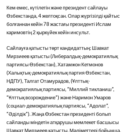
Кем емес, күтілетін және президент сайлауы
Өзбекстанда, 4 желтоқсан. Олар жүргізілді қайтыс
болғаннан кейін 78 жастағы президенті Ислам
каримовтің 2 қыркүйек кейін инсульт.
Сайлауға қатысты төрт кандидаттың: Шавкат
Мирзиеев қатысты (Либералдық-демократиялық
партиясы Өзбекстан), Хатамжон Кетмонов
(Халықтық-демократиялық партия Өзбекстан,
НДПУ), Талгат Отамурадов, (Ұлттық-
демократиялық партиясы, “Миллий тикланиш”,
“Ұлттық возрождение”) және Наримон Умаров
(социал-демократиялық партиясы, “Адолат”,
“Әділдік”). Жаңа Өзбекстан президенті болып
сайланды міндетін атқарушы мемлекет басшысы
Шавкат Мирзиеев қатысты. Мәліметтері бойынша,