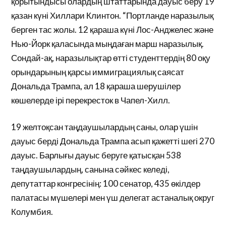
қорытындысы олардың штаттарында дауыс беру 19
қазан күні Хиллари Клинтон. “Портланде наразылық
берген тас жолы. 12 қараша күні Лос-Анджелес және
Нью-Йорк қаласында мыңдаған марш наразылық.
Сондай-ақ, наразылықтар өтті студенттердің 80 оқу
орындарының қарсы иммиграциялық саясат
Дональда Трампа, ал 18 қараша шерушілер
көшелерде ірі перекресток в Чапел-Хилл.
19 желтоқсан таңдаушылардың саны, олар үшін
дауыс берді Дональда Трампа асып қажетті шегі 270
дауыс. Барлығы дауыс беруге қатысқан 538
таңдаушылардың, санына сәйкес келеді,
депутаттар конгресінің: 100 сенатор, 435 өкілдер
палатасы мүшелері мен үш делегат астаналық округ
Колумбия.