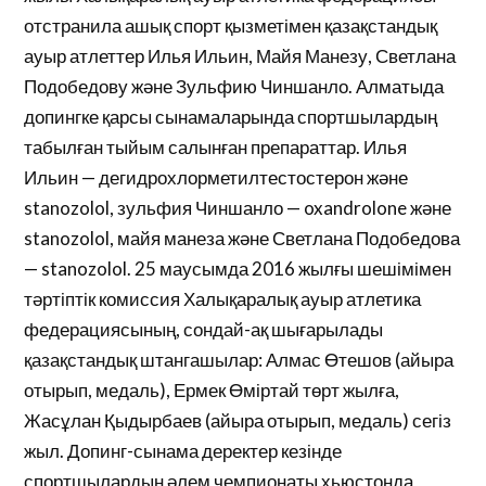
отстранила ашық спорт қызметімен қазақстандық
ауыр атлеттер Илья Ильин, Майя Манезу, Светлана
Подобедову және Зульфию Чиншанло. Алматыда
допингке қарсы сынамаларында спортшылардың
табылған тыйым салынған препараттар. Илья
Ильин — дегидрохлорметилтестостерон және
stanozolol, зульфия Чиншанло — oxandrolone және
stanozolol, майя манеза және Светлана Подобедова
— stanozolol. 25 маусымда 2016 жылғы шешімімен
тәртіптік комиссия Халықаралық ауыр атлетика
федерациясының, сондай-ақ шығарылады
қазақстандық штангашылар: Алмас Өтешов (айыра
отырып, медаль), Ермек Өміртай төрт жылға,
Жасұлан Қыдырбаев (айыра отырып, медаль) сегіз
жыл. Допинг-сынама деректер кезінде
спортшылардың әлем чемпионаты хьюстонда