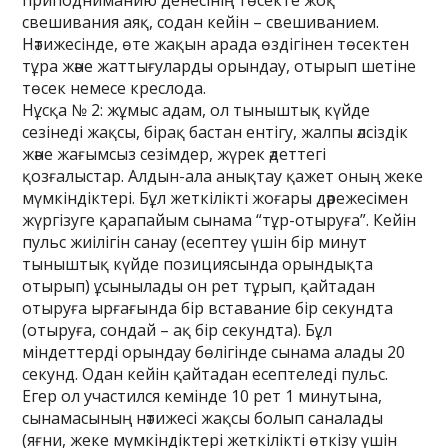
приподниманию денесінің төсекте жоқ
свешивания аяқ, содан кейін – свешиванием.
Нәтижесінде, өте жақын арада өздігінен төсектен
тұра және жаттығуларды орындау, отырып шетіне
төсек немесе креслода.
Нұсқа № 2: жұмыс адам, ол тыныштық күйде
сезінеді жақсы, бірақ бастан ентігу, жалпы әлсіздік
және жағымсыз сезімдер, жүрек әдеттегі
қозғалыстар. Алдын-ала анықтау қажет оның жеке
мүмкіндіктері. Бұл жеткілікті жоғары дәрежесімен
жүргізуге қарапайым сынама “тұр-отыруға”. Кейін
пульс жиілігін санау (есептеу үшін бір минут
тыныштық күйде позициясында орындықта
отырып) ұсынылады он рет тұрып, қайтадан
отыруға ырғағында бір вставание бір секундта
(отыруға, сондай – ақ бір секундта). Бұл
міндеттерді орындау бөлігінде сынама алады 20
секунд. Одан кейін қайтадан есептеледі пульс.
Егер ол участился кемінде 10 рет 1 минутына,
сынамасының нәтижесі жақсы болып саналады
(яғни, жеке мүмкіндіктері жеткілікті өткізу үшін