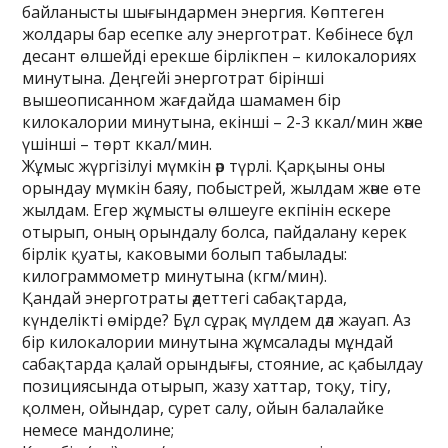
байланысты шығындармен энергия. Көптеген
жолдары бар есепке алу энерготрат. Көбінесе бұл
десант өлшейді ерекше бірлікпен – килокалориях
минутына. Деңгейі энерготрат бірінші
вышеописанном жағдайда шамамен бір
килокалории минутына, екінші – 2-3 ккал/мин және
үшінші – төрт ккал/мин.
Жұмыс жүргізілуі мүмкін әр түрлі. Қарқыны оны
орындау мүмкін баяу, побыстрей, жылдам және өте
жылдам. Егер жұмысты өлшеуге екпінін ескере
отырып, оның орындалу болса, пайдалану керек
бірлік қуаты, каковыми болып табылады:
килограммометр минутына (кгм/мин).
Қандай энерготраты әдеттегі сабақтарда,
күнделікті өмірде? Бұл сұрақ мүлдем дәл жауап. Аз
бір килокалории минутына жұмсалады мұндай
сабақтарда қалай орындығы, стояние, ас қабылдау
позициясында отырып, жазу хаттар, тоқу, тігу,
қолмен, ойындар, сурет салу, ойын балалайке
немесе мандолине;