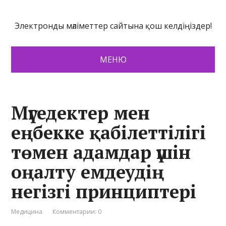
Электронды мәліметтер сайтына қош келдіңіздер!
МЕНЮ
Мүгедектер мен
еңбекке қабілеттілігі
төмен адамдар үшін
оңалту емдеудің
негізгі принциптері
Медицина
Комментарии: 0