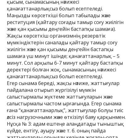
қысым, сынамасының нәтижесі
қанағаттанарлықсыз болып есептеледі.
Маңызды көрсеткіші болып табылады және
реституция (қайтару соғады тамыр соғу жиілігін
және қан қысымы деңгейін бастапқы шамаға).
Жақсы көрсеткіш организмнің резервтік
мүмкіндіктерін саналады қайтару тамыр соғу
жиілігін және қан қысымы деңгейін бастапқы
шамаға үш минут ішінде; қанағаттанарлық – 5
минут. Сол арқылы 6-7 минут қайтару бастапқы
деректері болған жоқ, сынамасының нәтижесі
қанағаттанарлықсыз болып есептеледі.
Егер сынама береді, жақсы нәтиже, жаттығулар
пайдалана отырып жүргізілуі мүмкін
салыстырмалы жүктеме жаттығуларын және
салыстырмалы частом ырғағында. Егер сынама
ғана “қанағаттанарлық”, жаттығулар болуы тиіс
әлсіз нагрузочными және өткізілуі баяу қарқынмен.
Нұсқа № 3: адам ештеңе алаңдатады тыныштық
күйде, ентігу, ауыру және т. б. оның пайда
жаттығуларды орындау кезінде жоғары-орта