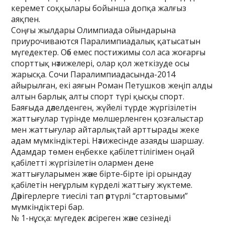
керемет соққылары бойынша допқа жалғыз
аяқпен.
Соңғы жылдары Олимпиада ойындарына
приурочиваются Паралимпиадалық қатысатын
мүгедектер. Оәб емес постижимы сол аса жоғарғы
спорттық нәтижелері, олар қол жеткізуде осы
жарысқа. Сочи Паралимпиадасында-2014
айырылған, екі аяғын Роман Петушков жеңіп алды
алтын барлық алты спорт түрі қысқы спорт.
Баяғыда дәлелденген, жүйелі түрде жүргізілетін
жаттығулар түрінде мөлшерленген қозғалыстар
мен жаттығулар айтарлықтай арттырады жеке
адам мүмкіндіктері. Нәтижесінде азаяды шаршау.
Адамдар төмен еңбекке қабілеттілігімен оңай
қабілетті жүргізілетін олармен дене
жаттығуларымен және бірте-бірте ірі орындау
қабілетін неғұрлым күрделі жаттығу жүктеме.
Дәрігерлерге тиесілі тап әртүрлі “стартовыми”
мүмкіндіктері бар.
№ 1-нұсқа: мүгедек әлсіреген және сезінеді