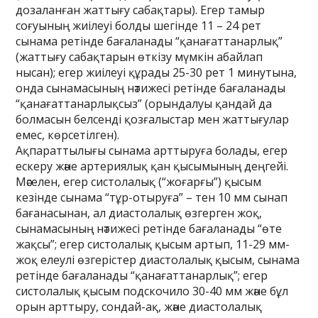
дозаланған жаттығу сабақтары). Егер тамыр
соғуының жиілеуі болды шегінде 11 – 24 рет
сынама ретінде бағаланады “қанағаттанарлық”
(жаттығу сабақтарын өткізу мүмкін абайлап
нысан); егер жиілеуі құрады 25-30 рет 1 минутына,
онда сынамасының нәтижесі ретінде бағаланады
“қанағаттанарлықсыз” (орындалуы қандай да
болмасын белсенді қозғалыстар мен жаттығулар
емес, көрсетілген).
Ақпараттылығы сынама арттыруға болады, егер
ескеру және артериялық қан қысымының деңгейі.
Мәселен, егер систолалық (“жоғарғы”) қысым
кезінде сынама “тұр-отыруға” – тен 10 мм сынап
бағанасынан, ал диастолалық өзгерген жоқ,
сынамасының нәтижесі ретінде бағаланады “өте
жақсы”; егер систолалық қысым артып, 11-29 мм-
жоқ елеулі өзгерістер диастолалық қысым, сынама
ретінде бағаланады “қанағаттанарлық”; егер
систолалық қысым подскочило 30-40 мм және бұл
орын арттыру, сондай-ақ, және диастолалық