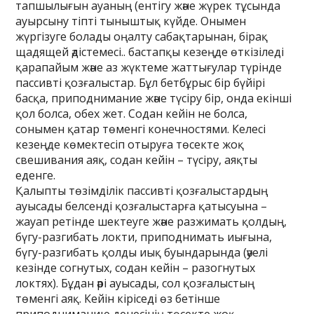
тапшылығын ауаның (ентігу және жүрек тұсында
ауырсыну тіпті тыныштық күйде. Онымен
жүргізуге болады оңалту сабақтарынан, бірақ
щадящей әдістемесі.. бастапқы кезеңде өткізіледі
қарапайым және аз жүктеме жаттығулар түрінде
пассивті қозғалыстар. Бұл бетбұрыс бір бүйірі
басқа, приподнимание және түсіру бір, онда екінші
қол болса, обех жет. Содан кейін не болса,
сонымен қатар төменгі конечностями. Келесі
кезеңде көмектесіп отыруға төсекте жоқ
свешивания аяқ, содан кейін – түсіру, аяқты
еденге.
Қалыпты төзімділік пассивті қозғалыстардың
ауысады белсенді қозғалыстарға қатысуына –
жауап ретінде шектеуге және разжимать қолдың,
бүгу-разгибать локти, приподнимать иығына,
бүгу-разгибать қолды иық буындарында (әуелі
кезінде согнутых, содан кейін – разогнутых
локтях). Бұдан әрі ауысады, сол қозғалыстың
төменгі аяқ. Кейін кіріседі өз бетінше