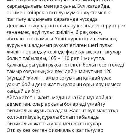
қарқындылығы мен қарқыны. Бұл жағдайда,
онымен көбірек өткізілуі мүмкін жүктемелік
жаттығу алдыңғыға қарағанда нұсқада.
Дене жаттығуларын орындау кезінде ескеру керек
ғана емес, өсуі пульс жиілігін, бірақ оның
абсолюттік шамасы. Үшін жүректің ишемиялық
ауруына шалдығып рұқсат етілген шегі пульс
жиілігін орындау кезінде физикалық жаттығулар
болып табылады, 105 – 110 рет 1 минутта.
Қалғандары үшін рұқсат етілген болып есептеледі
тамыр соғуының жиілеуі дейін минутына 120
(мұндай жиілігі тамыр соғуының қандай ұзақ
уақыт бойы дене жаттығуларын орындау немесе
қандай да бір).
Айта кететін жайт, медицина бар мұндай дәрі-
дәрмекпен, олар арқылы болар еді ұлғайту
физикалық жұмысқа адам. Жалғыз бұл мақсатқа
қол жеткізудің құралы болып табылады
физикалық жаттығулар мен жаттығулар.
Өткізу кез келген физикалық жаттығулар