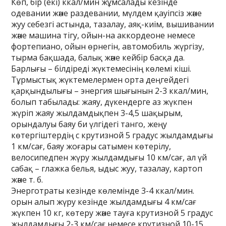
Көп, бір (екі) ккал/мин жұмсалады кезінде
одевании және раздевании, мүлдем қауіпсіз және
жуу себезгі астында, тазалау, аяқ-киім, вышивании
және машина тігу, ойын-на аккордеоне немесе
фортепиано, ойын өрнегін, автомобиль жүргізу,
тырма бақшада, балық және кейбір басқа да.
Барлығы – білдіреді жүктемесінің көлемі кіші.
Тұрмыстық жүктемелермен орта деңгейдегі
қарқындылығы – энергия шығынын 2-3 ккал/мин,
болып табылады: жаяу, дүкендерге аз жүкпен
жүріп жаяу жылдамдықпен 3-4,5 шақырым,
орындалуы баяу би үлгідегі танго, жеңу
көтергіштердің с крутизной 5 градус жылдамдығы
1 км/сағ, баяу жоғары сатымен көтерілу,
велосипедпен жүру жылдамдығы 10 км/сағ, ал үй
сабақ – глажка белья, ыдыс жуу, тазалау, картоп
және т. б.
Энерготраты кезінде көлемінде 3-4 ккал/мин.
орын алып жүру кезінде жылдамдығы 4 км/сағ
жүкпен 10 кг, көтеру және тауға крутизной 5 градус
жылдамдығы 2-3 км/сағ немесе крутизной 10-15