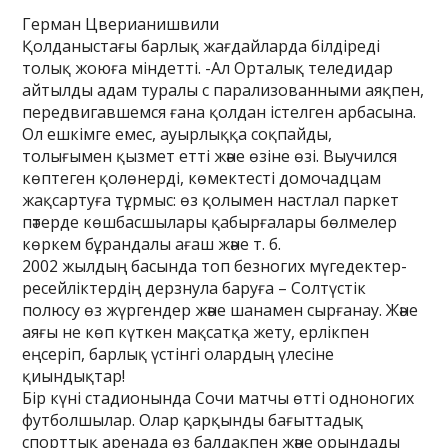
Герман Цверианишвили
Қолданыстағы барлық жағдайларда білдіреді
толық жоюға міндетті. -Ал Орталық теледидар
айтылды адам туралы с парализованными аяқпен,
передвигавшемся ғана қолдан істелген арбасына.
Ол ешкімге емес, ауырлыққа соқпайды,
толығымен қызмет етті және өзіне өзі. Выучился
көптеген қолөнерді, көмектесті домочадцам
жақсартуға тұрмыс: өз қолымен настлал паркет
пәтерде көшбасшылары қабырғалары бөлмелер
көркем бұрандалы ағаш және т. б.
2002 жылдың басында топ безногих мүгедектер-
ресейліктердің дерзнула баруға – Солтүстік
полюсу өз жүргендер және шанамен сырғанау. Және
аяғы не көп күткен мақсатқа жету, ерлікпен
еңсеріп, барлық үстінгі олардың үлесіне
қиындықтар!
Бір күні стадионында Сочи матчы өтті одноногих
футболшылар. Олар қарқынды бағыттадық
спорттық аренада өз балдақпен және орындады