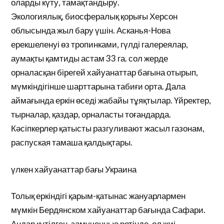
оларды күту, тамақтандыру.
Экологиялық, биосфералық қорығы Херсон
облысында жыл бару үшін. Асканья-Нова
ерекшеленуі өз тропинками, гүлді галереялар,
аумақты қамтиды астам 33 га. сол жерде
орналасқан бірегей хайуанаттар бағына отырып,
мүмкіндігінше шарттарына табиғи орта. Дала
аймағында еркін өседі жабайы тұяқтылар. Үйректер,
тырналар, қаздар, орналасты тоғандарда.
Кәсіпкерлер қатысты разгуливают жасыл газонам,
распуская тамаша қалдықтары.
үлкен хайуанаттар бағы Украина
Толық еркіндігі қарым-қатынас жануарлармен
мүмкін Бердянском хайуанаттар бағында Сафари.
Аңдар күтілген, замученные ретінде, ол жиі