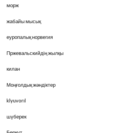
морж
жабайы мысық
еуропалық норвегия
Пржевальскийдің жылқы
килан
Моңғолдық жәндіктер
klyuvorıl
шүберек
Беркут