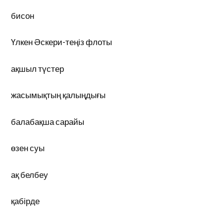
бисон
Үлкен Әскери-теңіз флоты
ақшыл түстер
жасымықтың қалыңдығы
балабақша сарайы
өзен суы
ақ белбеу
қабірде