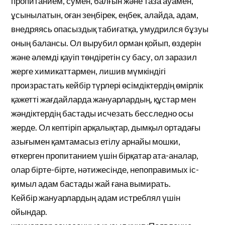
пропитанием, сумен, балғын және таза ауамен,
ұсынылатын, оған зеңбірек, еңбек, алайда, адам,
внедряясь опасыздық табиғатқа, умудрился бұзуы
оның балансы. Ол вырубил орман қойып, өздерін
және әлемді қауіп төндіретін су басу, ол заразил
жерге химикаттармен, лишив мүмкіндігі
произрастать кейбір түрлері өсімдіктердің өмірлік
қажетті жағдайларда жануарлардың, құстар мен
жәндіктердің бастады исчезать бесследно осы
жерде. Ол кептіріп арқалықтар, дымқыл ортадағы
азығымен қамтамасыз етілу арнайы мошки,
өткерген пропитанием үшін бірқатар ата-аналар,
олар бірте-бірте, нәтижесінде, непоправимых іс-
қимыл адам бастады жай ғана вымирать.
Кейбір жануарлардың адам истреблял үшін
ойындар.