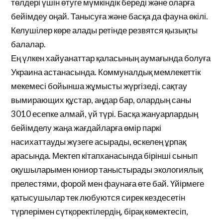
төлдері үшін өтуге мүмкіндік береді және оларға
бейімдеу оңай. Танысуға және басқа да фауна өкілі.
Келушілер көре алады ретінде резвятся қызықты
балалар.
Ең үлкен хайуанаттар қаласының аумағында болуға
Украина астанасында. Коммуналдық мемлекеттік
мекемесі бойынша жұмысты жүргізеді, сақтау
вымирающих құстар, аңдар бар, олардың саны
3010 есепке алмай, үй түрі. Басқа жануарлардың
бейімделу жаңа жағдайларға өмір паркі
насихаттауды жүзеге асырады, өскелең ұрпақ
арасында. Мектеп кітапханасында бірінші сынып
оқушыларымен юниор таныстырады экологиялық
прелестями, форой мен фаунаға өте бай. Үйірмеге
қатысушылар тек любуются сирек кездесетін
түрлерімен сүтқоректілердің, бірақ көмектесіп,