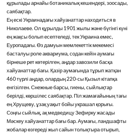
құрылады арнайы ботаникалық кешендері, зоосады,
саябақтар.
Ең ескі Украинадағы хайуанаттар находиться в
Николаеве. Ол құрылды 1901 жылы және бүгінгі күні
ең жақсы болып есептеледі, тек Украина емес,
Еуропадағы. Өз дамуын мемлекеттік мекемесі
басталуы роле аквариума, содан кейін аумағы
бірнеше рет көтерілген, аңдар завозили басқа
хайуанаттар бағы. Қазір аумағында тұрып жатқан
460 түрлі аңдар, олардың 220-сы Қызыл кітапқа
енгізілген. Снежные барсы, гиены, сыйлықтар
берілді, көршілес саябақтар. Піл жамағайының тағы
ең Хрущеву, ұзақ уақыт бойы украшал қорығы.
Соңғы сыйлық, ақ медведицу Зефирку жасады
Мәскеу хайуанаттар бағы бар. Аумағы, ландшафты
жобалар өзгереді жыл сайын толықтыра отырып,