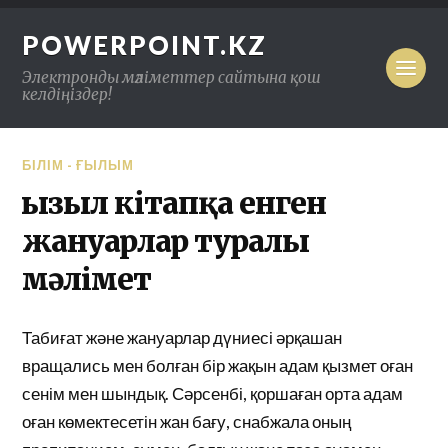
POWERPOINT.KZ
Электронды мәліметтер сайтына қош
келдіңіздер!
БІЛІМ - ҒЫЛЫМ
Қызыл кітапқа енген
жануарлар туралы
мәлімет
Табиғат және жануарлар дүниесі әрқашан
вращались мен болған бір жақын адам қызмет оған
сенім мен шындық. Сәрсенбі, қоршаған орта адам
оған көмектесетін жан бағу, снабжала оның