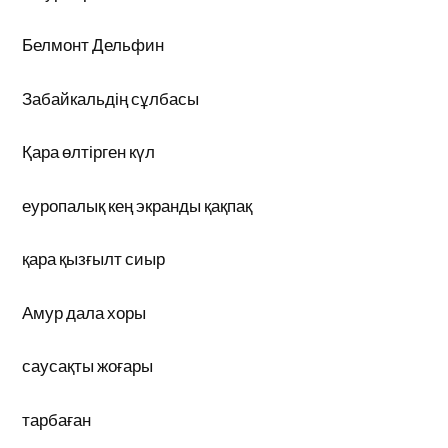
Белмонт Дельфин
Забайкальдің сұлбасы
Қара өлтірген күл
еуропалық кең экранды қақпақ
қара қызғылт сиыр
Амур дала хоры
саусақты жоғары
тарбаған