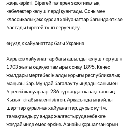
жаңа көрікті. Бірегей галерея экзотикалық
көбелектер келушілерді қуантады. Сонымен
классикалық экскурсия хайуанаттар бағында өткізе
бастады бірегей түнгі серуендеу.
ең үздік хайуанаттар бағы Украина
Харьков хайуанаттар бағы ашылды келушілер үшін
1903 жылы одақ өз тамыры сонау 1895. Кеңес
жылдары мәртебесін алды қорығы республикалық
маңызы бар. Мұндай бағалау туындады санымен
бірегей жануарлар: 236 түрі аңдар қазақстанның
Қызыл кітабына енгізілген. Арқасында ыңғайлы
шарттар құрылған хайуанаттар, дұрыс күтім,
тамақтандыру аңдар жалғастыруда көбеюге
жағдайында емес еркіне. Арнайы қоршалған орын