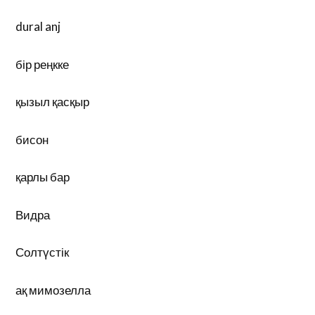
dural anj
бір реңкке
қызыл қасқыр
бисон
қарлы бар
Видра
Солтүстік
ақ мимозелла