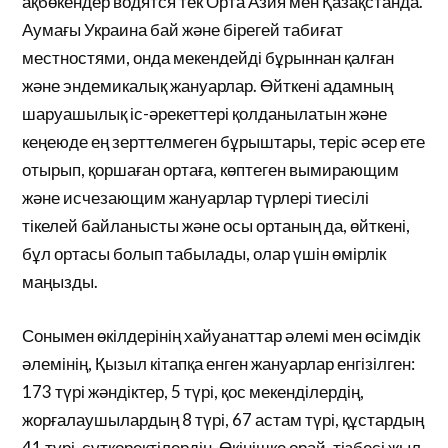
ақбөкендер водятся тек Орта Азия мен Қазақстанда.
Аумағы Украина бай және бірегей табиғат
местностями, онда мекендейді бұрыннан қалған
және эндемикалық жануарлар. Өйткені адамның
шаруашылық іс-әрекеттері қолданылатын және
кеңеюде ең зерттелмеген бұрыштары, теріс әсер ете
отырып, қоршаған ортаға, көптеген вымирающим
және исчезающим жануарлар түрлері тиесілі
тікелей байланысты және осы ортаның да, өйткені,
бұл ортасы болып табылады, олар үшін өмірлік
маңызды.
Сонымен өкілдерінің хайуанаттар әлемі мен өсімдік
әлемінің, Қызыл кітапқа енген жануарлар енгізілген:
173 түрі жәндіктер, 5 түрі, қос мекенділердің,
жорғалаушылардың 8 түрі, 67 астам түрі, құстардың
41 түрі, сүтқоректілердің. Өкінішке орай, тізбесі жыл