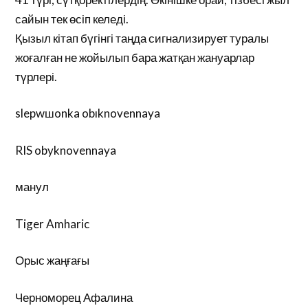
сайын тек өсіп келеді.
Қызыл кітап бүгінгі таңда сигнализирует туралы
жоғалған не жойылып бара жатқан жануарлар
түрлері.
slepwшonka obıknovennaya
RIS obyknovennaya
манул
Tiger Amharic
Орыс жаңғағы
Черноморец Афалина