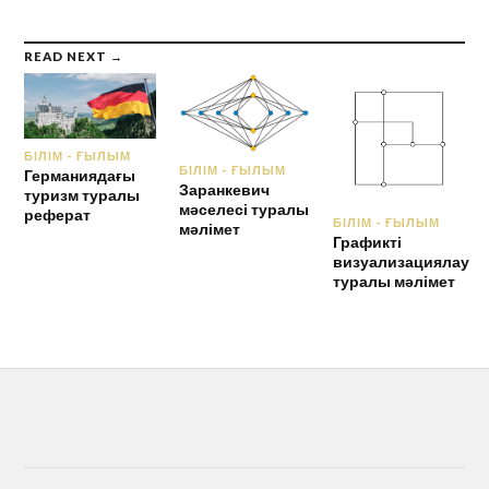
READ NEXT →
БІЛІМ - ҒЫЛЫМ
БІЛІМ - ҒЫЛЫМ
Германиядағы
Заранкевич
туризм туралы
мәселесі туралы
реферат
БІЛІМ - ҒЫЛЫМ
мәлімет
Графикті
визуализациялау
туралы мәлімет