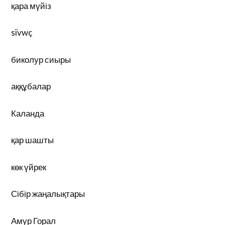
қара мүйіз
sïvwç
биколур сиыры
аққұбалар
Каланда
қар шашты
көк үйрек
Сібір жаңалықтары
Амур Горал