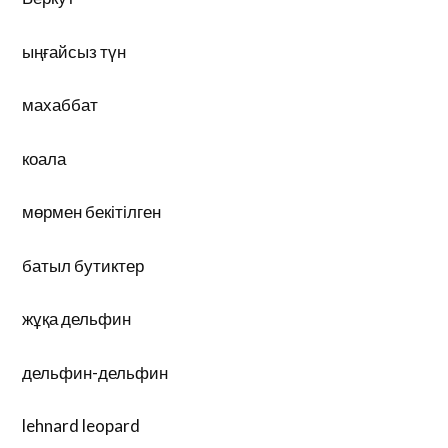
ыңғайсыз түн
махаббат
коала
мөрмен бекітілген
батыл бутиктер
жұқа дельфин
дельфин-дельфин
lehnard leopard