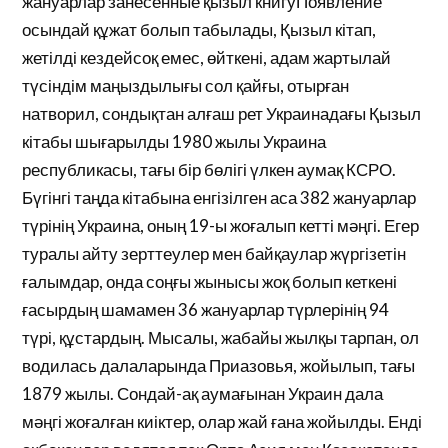
жануарлар занесенные қызыл книгуПоявление
осындай құжат болып табылады, Қызыл кітап,
жетілді кездейсоқ емес, өйткені, адам жартылай
түсіндім маңыздылығы сол қайғы, отырған
натворил, сондықтан алғаш рет Украинадағы Қызыл
кітабы шығарылды 1980 жылы Украина
республикасы, тағы бір бөлігі үлкен аумақ КСРО.
Бүгінгі таңда кітабына енгізілген аса 382 жануарлар
түрінің Украина, оның 19-ы жоғалып кетті мәңгі. Егер
туралы айту зерттеулер мен байқаулар жүргізетін
ғалымдар, онда соңғы жынысы жоқ болып кеткені
ғасырдың шамамен 36 жануарлар түрлерінің 94
түрі, құстардың. Мысалы, жабайы жылқы тарпан, ол
водилась далаларында Приазовья, жойылып, тағы
1879 жылы. Сондай-ақ аумағынан Украин дала
мәңгі жоғалған киіктер, олар жай ғана жойылды. Енді