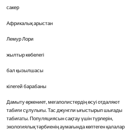
сакер
Африкалық арыстан
Лемур Лори
жылтыр көбелегі
бал қызылшасы
кілегей барабаны
Дамыту өркениет, мегаполистердің өсуі отдаляют
табиғи сұлулығы. Тас джунгли ығыстырып шығады
табиғаты. Популяциясын сақтау үшін түрлерін,
экологиялық тәрбиенің аумағында көптеген қалалар