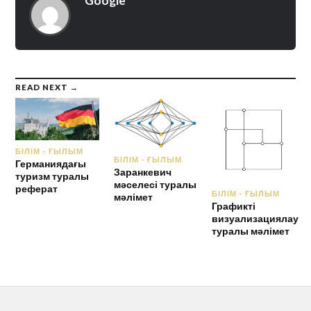
Google
READ NEXT →
БІЛІМ - ҒЫЛЫМ
БІЛІМ - ҒЫЛЫМ
Германиядағы
Заранкевич
туризм туралы
мәселесі туралы
реферат
БІЛІМ - ҒЫЛЫМ
мәлімет
Графикті
визуализациялау
туралы мәлімет