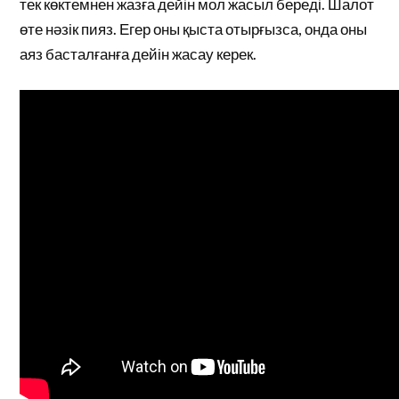
тек көктемнен жазға дейін мол жасыл береді. Шалот
өте нәзік пияз. Егер оны қыста отырғызса, онда оны
аяз басталғанға дейін жасау керек.