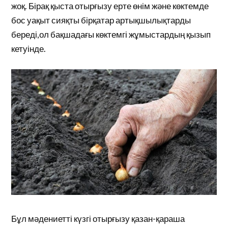
жоқ. Бірақ қыста отырғызу ерте өнім және көктемде
бос уақыт сияқты бірқатар артықшылықтарды
береді,ол бақшадағы көктемгі жұмыстардың қызып
кетуінде.
Бұл мәдениетті күзгі отырғызу қазан-қараша