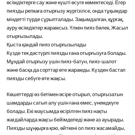
өсімдіктерге сау және күшті өсуге көмектеседі. Егер
пиязды репкаға отырғызу жүргізілсе, онда тұқымдар
міндетті түрде сұрыпталады. Зақымдалған, құрғақ,
ауру өсімдіктер жарамсыз. Үлкен пияз бөлек, Жасыл
отырғызылады.
Қыста қандай пияз отырғызылады
Күзде тек дәстүрлі пиязды ғана отырғызуға болады.
Мұндай отырғызу үшін пияз-батун, пияз-шалот
және басқа да сорттар өте жарамды. Күзден бастап
пиязды себуге өте жақсы.
Көшеттерді өз бетімен өсіре отырып, отырғызатын
шамдарды сатып алу үшін ғана емес, үнемдеуге
болады. Екі маусымда өсірілген пияз нақты
жағдайларда жақсы бейімделеді және аз ауырады.
Пиязды шұңқырға қою, өйткені ол пияз жасамайды,