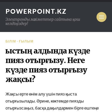
POWERPOINT.KZ
Электронды мәліметтер сайтына қош
келдіңіздер!
БІЛІМ - ҒЫЛЫМ
Қыстың алдында күзде
пияз отырғызу. Неге
күзде пияз отырғызу
жақсы?
Жақсы ерте өнім алу үшін пияз қыста
отырғызылады. Әрине, көктемде пиязды
отырғызсаңыз, басқа дақылдармен бірге ештеңе