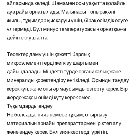
айларында келеді. Шамамен осы уақытта қолайлы
ауа райы орнатылады. Мағынасы-топырақ әлі
жылы, тұқымдар қысқаруы үшін, бірақ өсімдік өсуге
үлгермеді. Бұл минус температурасын орнатқанға
дейін екі-үш апта.
Төсектер даму үшін қажетті барлық
микроэлементтерді жеткізу шартымен
дайындалады. Міндетті түрде органикалық және
минералды қоректендіру енгізіледі. Орынды таңдау
керек күн, және оны әр маусымды өзгерту керек. Бір
жерде жақсы өнімді күту керек емес.
Тұқымдарды өңдеу
Не болса да: пияз немесе тұқым, отырғызу
материалын арнайы препараттармен іріктеп алу
және өңдеу керек. Бұл зиянкестерді үркітіп,