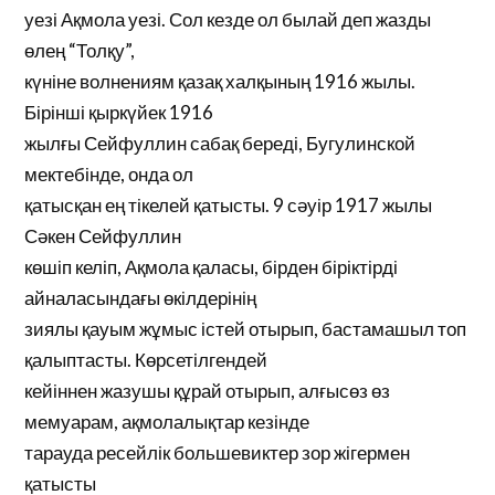
уезі Ақмола уезі. Сол кезде ол былай деп жазды
өлең “Толқу”,
күніне волнениям қазақ халқының 1916 жылы.
Бірінші қыркүйек 1916
жылғы Сейфуллин сабақ береді, Бугулинской
мектебінде, онда ол
қатысқан ең тікелей қатысты. 9 сәуір 1917 жылы
Сәкен Сейфуллин
көшіп келіп, Ақмола қаласы, бірден біріктірді
айналасындағы өкілдерінің
зиялы қауым жұмыс істей отырып, бастамашыл топ
қалыптасты. Көрсетілгендей
кейіннен жазушы құрай отырып, алғысөз өз
мемуарам, ақмолалықтар кезінде
тарауда ресейлік большевиктер зор жігермен
қатысты