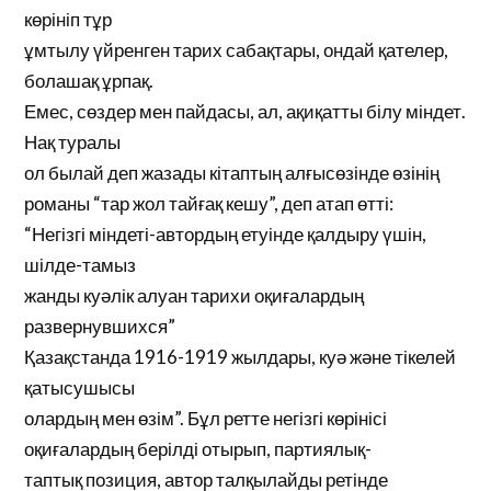
көрініп тұр
ұмтылу үйренген тарих сабақтары, ондай қателер,
болашақ ұрпақ.
Емес, сөздер мен пайдасы, ал, ақиқатты білу міндет.
Нақ туралы
ол былай деп жазады кітаптың алғысөзінде өзінің
романы “тар жол тайғақ кешу”, деп атап өтті:
“Негізгі міндеті-автордың етуінде қалдыру үшін,
шілде-тамыз
жанды куәлік алуан тарихи оқиғалардың
развернувшихся”
Қазақстанда 1916-1919 жылдары, куә және тікелей
қатысушысы
олардың мен өзім”. Бұл ретте негізгі көрінісі
оқиғалардың берілді отырып, партиялық-
таптық позиция, автор талқылайды ретінде