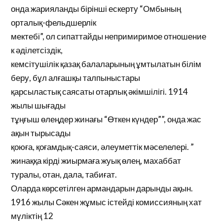
онда жарияланды бірінші ескерту “Омбының
орталық-фельдшерлік
мектебі”, ол сипаттайды непримиримое отношение
к әділетсіздік,
кемсітушілік қазақ балаларының ұмтылатын білім
беру, бұл алғашқы талпыныстары
қарсыластық саясаты отарлық әкімшілігі. 1914
жылы шығады
тұңғыш өлеңдер жинағы “Өткен күндер””, онда жас
ақын тырысады
қоюға, қоғамдық-саяси, әлеуметтік мәселелері. ”
жинаққа кірді жиырмаға жуық өлең, махаббат
туралы, отан, дала, табиғат.
Оларда көрсетілген армандарын дарынды ақын.
1916 жылы Сәкен жұмыс істейді комиссияның хат
мүліктің 12