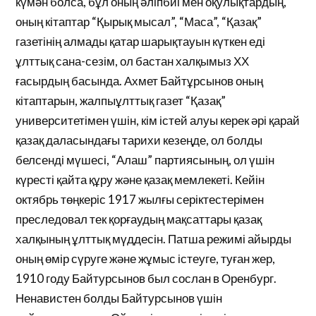
күмән болса, бұл оның әліпбиі мен оқулықтардың,
оның кітаптар “Қырық мысал”, “Маса”, “Қазақ”
газетінің алмады қатар шарықтауын күткен еді
ұлттық сана-сезім, ол бастан халқымыз ХХ
ғасырдың басында. Ахмет Байтұрсынов оның
кітаптарын, жалпыұлттық газет “Қазақ”
университетімен үшін, кім істей алуы керек әрі қарай
қазақ даласындағы тарихи кезеңде, ол болды
белсенді мүшесі, “Алаш” партиясының, ол үшін
күресті қайта құру және қазақ мемлекеті. Кейін
октябрь төңкеріс 1917 жылғы серіктестерімен
преследовал тек қорғаудың мақсаттары қазақ
халқының ұлттық мүддесін. Патша режимі айырды
оның өмір сүруге және жұмыс істеуге, туған жер,
1910 году Байтурсынов был сослан в Оренбург.
Ненавистен болды Байтурсынов үшін