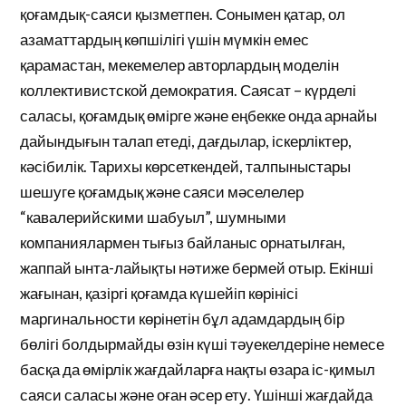
қоғамдық-саяси қызметпен. Сонымен қатар, ол
азаматтардың көпшілігі үшін мүмкін емес
қарамастан, мекемелер авторлардың моделін
коллективистской демократия. Саясат – күрделі
саласы, қоғамдық өмірге және еңбекке онда арнайы
дайындығын талап етеді, дағдылар, іскерліктер,
кәсібилік. Тарихы көрсеткендей, талпыныстары
шешуге қоғамдық және саяси мәселелер
“кавалерийскими шабуыл”, шумными
компаниялармен тығыз байланыс орнатылған,
жаппай ынта-лайықты нәтиже бермей отыр. Екінші
жағынан, қазіргі қоғамда күшейіп көрінісі
маргинальности көрінетін бұл адамдардың бір
бөлігі болдырмайды өзін күші тәуекелдеріне немесе
басқа да өмірлік жағдайларға нақты өзара іс-қимыл
саяси саласы және оған әсер ету. Үшінші жағдайда