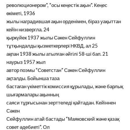
революционером”, “осы кеңестік ақын”. Кеңес
өкіметі, 1936
жылы наградившая ақын орденімен, біраз уақыттан
кейін низвергла. 24
қыркүйек 1937 жылы Сәкен Сейфуллин
тұтқындалды қызметкерлері НКВД, ал 25
ақпан 1938 жылы атылған әйгілі 58-ші бап. 21
наурыз 1957 жыл
автор поэмы “Советстан” Сәкен Сейфуллин
ақталды. Бойынша таза
бастаған үкіметтік комиссия құрылады, және барлық
шығармалары ақынның
саяси тұрғысынан зерттеледі қайтадан. Кейіннен
Сәкен
Сейфуллин атай бастады “Маяковский және қазақ
совет әдебиеті”. Ол