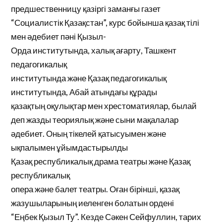
предшественницу қазіргі заманғы газет
“Социалистік Қазақстан”, курс бойынша қазақ тілі
мен әдебиет пәні Қызыл-
Орда институтында, халық ағарту, Ташкент
педагогикалық
институтында және Қазақ педагогикалық
институтында, Абай атындағы құрады
қазақтың оқулықтар мен хрестоматиялар, былай
деп жазды теориялық және сыни мақалалар
әдебиет. Оның тікелей қатысуымен және
ықпалымен ұйымдастырылды
Қазақ республикалық драма театры және Қазақ
республикалық
опера және балет театры. Оған бірінші, қазақ
жазушыларының иеленген болатын ордені
“Еңбек Қызыл Ту”. Кезде Сәкен Сейфуллин, тарих