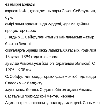
өз өмірін арнады
көрнекті өкілі, қазақ зиялылары Сәкен Сейфуллин,
бүкіл
өмірі оның аралығында күрделі, қарама-қайшы
процестер-тарих
. Тағдыр С. Сейфуллин тығыз байланысып жатыр
бастап белгілі
оқиғаларға бірінші онжылдықта ХХ ғасыр. Родился
15 қазан 1894 года в кочевом
ауылда Ақмола уезі (қазіргі Қарағанды облысы). С
1905-1908 жж. —
С. Сейфуллин оқиды орыс-қазақ мектебінде кезде
Спасск мыс балқыту
зауытында болды. Содан кейін ол оқиды Ақмола
бастауыш приходской мектебіне және
Ақмола трехклассном қалалық училищесі. Сонымен