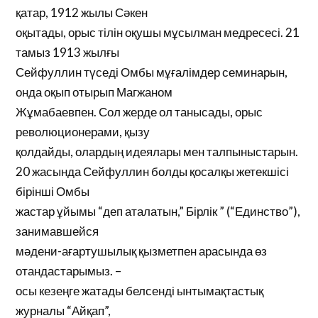
қатар, 1912 жылы Сәкен
оқытады, орыс тілін оқушы мұсылман медресесі. 21
тамыз 1913 жылғы
Сейфуллин түседі Омбы мұғалімдер семинарын,
онда оқып отырып Магжаном
Жұмабаевпен. Сол жерде ол танысады, орыс
революционерами, қызу
қолдайды, олардың идеялары мен талпыныстарын.
20 жасында Сейфуллин болды қосалқы жетекшісі
бірінші Омбы
жастар ұйымы “деп аталатын,” Бірлік ” (“Единство”),
занимавшейся
мәдени-ағартушылық қызметпен арасында өз
отандастарымыз. –
осы кезеңге жатады белсенді ынтымақтастық
журналы “Айқап”,