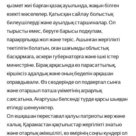
қызмет жиі барған қазақ ауылында, жақын білген
өзекті мәселелер. Қатысқан сайлау болыстық
билеушілерді және ауылдық старшиналар. Ол
тырысты емес, беруге барысы подкупам,
парақорлыққа жол және теріс. Ашынған жергілікті
тектілігін болатын, оған шағымды облыстық
басқармаға, әскери губернаторға және ішкі істер
министріне. Бірақ арқасында өз парасаттылық,
кіршіксіз адалдық және оның беделін әрқашан
оправдывали. Өз сөздерінде ол подвергал сынға
және отаршыл патша үкіметінің аграрлық
саясатына. Ағартушы белсенді түрде қарсы шыққан
етіледі шенеуніктер.
Ол ешқашан переставал қалуы патриоты жер және
халық. Қарамастан қақтығыстар жергілікті знатью
және отарлық әкімшілігі, өз өмірінің соңғы күндері ол