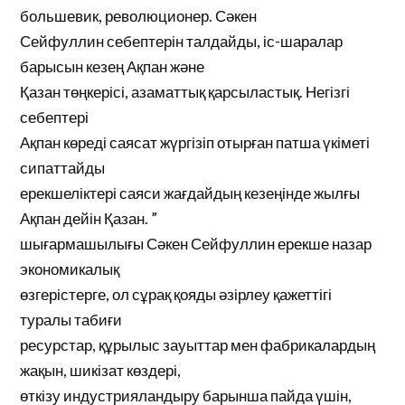
большевик, революционер. Сәкен
Сейфуллин себептерін талдайды, іс-шаралар
барысын кезең Ақпан және
Қазан төңкерісі, азаматтық қарсыластық. Негізгі
себептері
Ақпан көреді саясат жүргізіп отырған патша үкіметі
сипаттайды
ерекшеліктері саяси жағдайдың кезеңінде жылғы
Ақпан дейін Қазан. ”
шығармашылығы Сәкен Сейфуллин ерекше назар
экономикалық
өзгерістерге, ол сұрақ қояды әзірлеу қажеттігі
туралы табиғи
ресурстар, құрылыс зауыттар мен фабрикалардың
жақын, шикізат көздері,
өткізу индустрияландыру барынша пайда үшін,