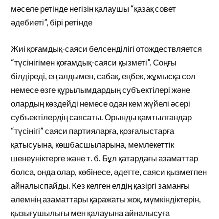
мәселе ретінде негізін қалаушы “қазақ совет
әдебиеті”, бірі ретінде
Жиі қоғамдық-саяси белсенділігі отождествляется
“түсінігімен қоғамдық-саяси қызметі”. Соңғы
білдіреді, ең алдымен, сабақ, еңбек, жұмысқа сол
немесе өзге құрылымдардың субъектілері және
олардың көздейді немесе одан кем жүйелі әсері
субъектілердің саясаты. Орынды қамтылғандар
“түсінігі” саяси партияларға, қозғалыстарға
қатысуына, көшбасшыларына, мемлекеттік
шенеуніктерге және т. б. Бұл қатардағы азаматтар
болса, онда олар, көбінесе, әдетте, саяси қызметпен
айналыспайды. Кез келген елдің қазіргі заманғы
әлемнің азаматтары қаражаты жоқ, мүмкіндіктерін,
қызығушылығы мен қалауына айналысуға