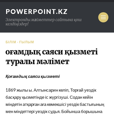
POWERPOINT.KZ
Электронды мәліметтер сайтына қош
келдіңіздер!
БІЛІМ - ҒЫЛЫМ
Қоғамдық саяси қызметі
туралы мәлімет
Қоғамдық саяси қызметі
1869 жылы ы. Алтынсарин келіп, Торғай уездік
басқару қызметінде іс жүргізуші. Содан кейін
міндетін атқарған аға көмекшісі уездік бастығының
мен міндеттері уездік судья. Бойынша борышына