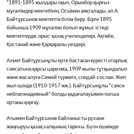
“1891-1895 жылдары оқып, Орынбор қырғыз
мұғалімдер мектебінің. Осымен аяқталады, ал А.
Байтұрсынов мектептік білім беру. Бірге 1895
бойынша 1909 мұғалімі болып жұмыс істеді
мектептерде, орыс-қазақ училищелері, Ақтөбе,
Қостанай және Қарқаралы уездері.
Ахмет Байтұрсынұлы ерте бастаған күресті отарлық
саясатына қарсы царизма, 1909 жылы тұтқындалып
және жасалуға Семей түрмеге, сондай-сослан. Жеті
жыл ішінде (1910-1917 жж.). Байтұрсынұлы “саяси
неблагонадежный” болды қадағалауымен патша
ортаны қорғау.
Атымен Байтұрсынов байланысты рухани
жаңғыруы қазақ халқының тарихы. Бүгін ешкімде