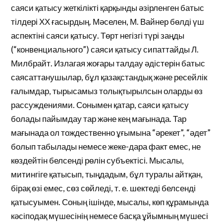
саяси қатысу жеткілікті қарқынды әзірленген батыс
тілдері ХХ ғасырдың. Мәселен, М. Вайнер бөлді үш
аспектіні саяси қатысу. Төрт негізгі түрі заңды
(“конвенциального”) саяси қатысу сипаттайды Л.
Милбрайт. Излагая жоғары талдау әдістерін батыс
саясаттанушылар, бұл қазақстандық және ресейлік
ғалымдар, тырысамыз толықтырылсын оларды өз
рассуждениями. Сонымен қатар, саяси қатысу
болады пайымдау тар және кең мағынада. Тар
мағынада ол тождественно ұғымына “әрекет”, “әдет”
болып табылады немесе жеке-дара факт емес, не
көздейтін белсенді рөлін субъектісі. Мысалы,
митингіге қатысып, тыңдадым, бұл туралы айтқан,
бірақ өзі емес, сөз сөйледі, т. е. шектеді белсенді
қатысуымен. Соның ішінде, мысалы, көп құрамында
кәсіподақ мүшесінің немесе басқа ұйымның мүшесі