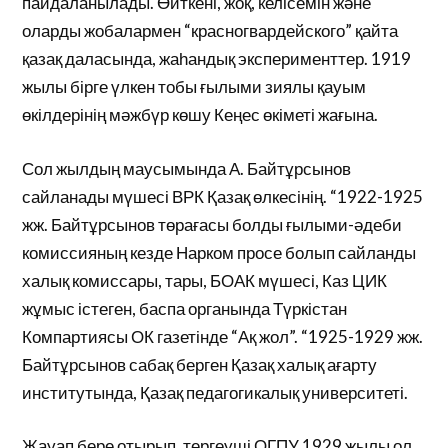
пайдаланылады. Өйткені, жоқ, келісемін және
оларды жобалармен “красногвардейского” қайта
қазақ даласында, жаһандық эксперименттер. 1919
жылы бірге үлкен тобы ғылыми зиялы қауым
өкілдерінің мәжбүр көшу Кеңес өкіметі жағына.
Сол жылдың маусымында А. Байтұрсынов
сайланады мүшесі ВРК Қазақ өлкесінің. “1922-1925
жж. Байтұрсынов төрағасы болды ғылыми-әдеби
комиссияның кезде Нарком просе болып сайланды
халық комиссары, тары, БОАК мүшесі, Каз ЦИК
жұмыс істеген, баспа органында Түркістан
Компартиясы ОК газетінде “Ақ жол”. “1925-1929 жж.
Байтұрсынов сабақ берген Қазақ халық ағарту
институтында, Қазақ педагогикалық университеті.
Жауап бере отырып, тергеуші ОГПУ 1929 жылы ол