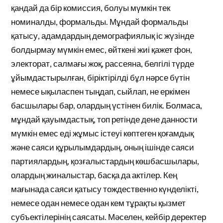
қандай да бір комиссия, болуы мүмкін тек
номиналды, формальды. Мұндай формальды
қатысу, адамдардың демографиялық іс жүзінде
болдырмау мүмкін емес, өйткені жиі қажет фон,
электорат, салмағы жоқ, рассеяна, белгілі түрде
ұйымдастырылған, біріктірілді бұл нәрсе бүтін
немесе ықыласпен тыңдап, сыйлап, не еркімен
басшылары бар, олардың үстінен билік. Болмаса,
мұндай қауымдастық, топ ретінде дене данности
мүмкін емес еді жұмыс істеуі көптеген қоғамдық
және саяси құрылымдардың, оның ішінде саяси
партиялардың, қозғалыстардың көшбасшылары,
олардың жиналыстар, басқа да актілер. Кең
мағынада саяси қатысу тождественно күнделікті,
немесе одан немесе одан кем тұрақты қызмет
субъектілерінің саясаты. Мәселен, кейбір деректер