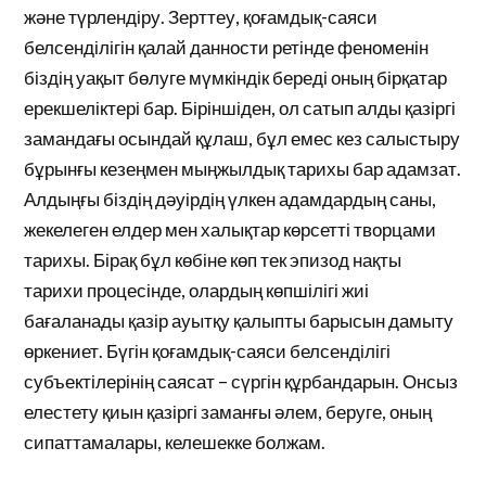
және түрлендіру. Зерттеу, қоғамдық-саяси
белсенділігін қалай данности ретінде феноменін
біздің уақыт бөлуге мүмкіндік береді оның бірқатар
ерекшеліктері бар. Біріншіден, ол сатып алды қазіргі
замандағы осындай құлаш, бұл емес кез салыстыру
бұрынғы кезеңмен мыңжылдық тарихы бар адамзат.
Алдыңғы біздің дәуірдің үлкен адамдардың саны,
жекелеген елдер мен халықтар көрсетті творцами
тарихы. Бірақ бұл көбіне көп тек эпизод нақты
тарихи процесінде, олардың көпшілігі жиі
бағаланады қазір ауытқу қалыпты барысын дамыту
өркениет. Бүгін қоғамдық-саяси белсенділігі
субъектілерінің саясат – сүргін құрбандарын. Онсыз
елестету қиын қазіргі заманғы әлем, беруге, оның
сипаттамалары, келешекке болжам.