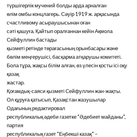
түршігерлік мучений болды арда арналған
өлім омбы концлагерь. Сәуір 1919 ж. арқасында
счастливому асыраушысынан оған
сәті қашуға. Қайтып оралғаннан кейін Ақмола
Сейфуллин бастады
қызметі ретінде төрағасының орынбасары және
бөлім меңгерушісі, басқарма атқарушы комитеті.
Бола тұра, жақсы білім алған, өз үлесін қосты ісі оқу
қазақ
жастар.
Қоғамдық-саяси қызметі Сейфуллин жан-жақты.
Ол құруға қатысып, Қазақстан жазушылар
Одағының редактировал
республикалық әдеби газетке “Әдебиет майданы”,
партия
республикалық газет “Еңбекші казақ” –