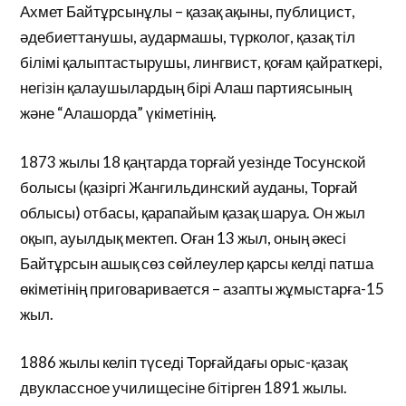
Ахмет Байтұрсынұлы – қазақ ақыны, публицист,
әдебиеттанушы, аудармашы, түрколог, қазақ тіл
білімі қалыптастырушы, лингвист, қоғам қайраткері,
негізін қалаушылардың бірі Алаш партиясының
және “Алашорда” үкіметінің.
1873 жылы 18 қаңтарда торғай уезінде Тосунской
болысы (қазіргі Жангильдинский ауданы, Торғай
облысы) отбасы, қарапайым қазақ шаруа. Он жыл
оқып, ауылдық мектеп. Оған 13 жыл, оның әкесі
Байтұрсын ашық сөз сөйлеулер қарсы келді патша
өкіметінің приговаривается – азапты жұмыстарға-15
жыл.
1886 жылы келіп түседі Торғайдағы орыс-қазақ
двуклассное училищесіне бітірген 1891 жылы.