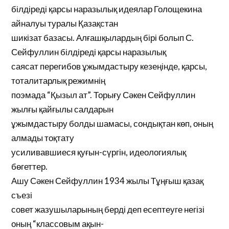
білдіреді қарсы наразылық идеялар Голощекина
айналуы туралы Қазақстан
шикізат базасы. Алғашқылардың бірі болып С.
Сейфуллин білдіреді қарсы наразылық
саясат перегибов ұжымдастыру кезеңінде, қарсы,
тоталитарлық режимнің
поэмада “Қызыл ат”. Торығу Сәкен Сейфуллин
жылғы қайғылы салдарын
ұжымдастыру болды шамасы, сондықтан көп, оның
алмады тоқтату
усиливавшиеся қуғын-сүргін, идеологиялық
бөгеттер.
Ашу Сәкен Сейфуллин 1934 жылы Тұңғыш қазақ
съезі
совет жазушыларының берді деп есептеуге негізі
оның “классовым ақын-