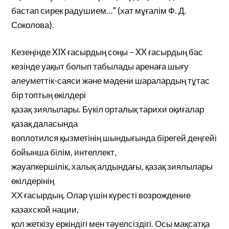
бастап сирек радушием…” (хат мұғалім Ф. Д.
Соколова).
Кезеңінде XIX ғасырдың соңы – XX ғасырдың бас
кезінде уақыт болып табылады аренаға шығу
әлеуметтік-саяси және мәдени шаралардың тұтас
бір топтың өкілдері
қазақ зиялылары. Бүкіл орталық тарихи оқиғалар
қазақ даласында
воплотился қызметінің шындығында бірегей деңгейі
бойынша білім, интеллект,
жауапкершілік, халық алдындағы, қазақ зиялылары
өкілдерінің
ХХ ғасырдың. Олар үшін күресті возрождение
казахской нации,
қол жеткізу еркіндігі мен тәуелсіздігі. Осы мақсатқа