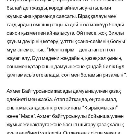
былай деп жазды, көреді айналысуға ғылыми
жұмысына қарағанда саясаты. Бірақ қалауымен,
тағдырдың өмірінің соңына дейін ол мәжбүр болды
саяси қызметпен айналысуға. Әйтпесе, жоқ. Зиялы
қауым дәуірінің көтеру, ұлттық сана-сезімнің болуы
мүмкін емес тыс. “Менің пірім – деп атап өтті ол
жауап алу, Бұл мәдени жағдайын, қазақ халқының,
сонымен қатар оның дамуын және қандай билік бұл
қамтамасыз ете алады, сол мен боламын ризамын “.
Ахмет Байтұрсынов жасады дамуына үлкен қазақ
әдебиеті мен жазба. Атап айтқанда, ең танымал,
оның мысалдарын кірген жинағы “Қырық мысал”
және “Маса”. Ахмет байтұрсынұлы бойынша үлкен
жұмыс жинақтауға және басып шығару қазақ халық
ауыз әдебиеті үлгілерін. Ол жазған кіріспе мақала