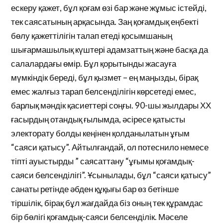
ескеру қажет, бұл қоғам өзі бар және жұмыс істейді,
тек саясатының арқасында. Заң қоғамдық еңбекті
бөлу қажеттілігін талап етеді қосымшаның
шығармашылық күштері адамзаттың және басқа да
салалардағы өмір. Бұл қорытынды жасауға
мүмкіндік береді, бұл қызмет – ең маңызды, бірақ
емес жалғыз тарап белсенділігін көрсетеді емес,
барлық мәндік қасиеттері соңғы. 90-шы жылдары ХХ
ғасырдың отандық ғылымда, әсіресе қатысты
электорату болды кеңінен қолданылатын ұғым
“саяси қатысу”. Айтылғандай, ол потеснило немесе
тіпті ауыстырды ” саясаттану “ұғымы қоғамдық-
саяси белсенділігі”. Ұсынылады, бұл “саяси қатысу”
санаты ретінде әбден құқығы бар өз бетінше
тіршілік, бірақ бұл жағдайда біз оның тек құрамдас
бір бөлігі қоғамдық-саяси белсенділік. Мәселе