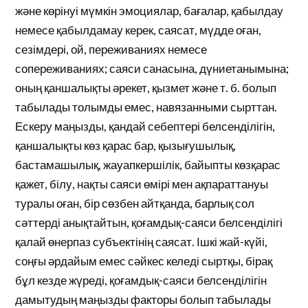
және көрінуі мүмкін эмоциялар, бағалар, қабылдау
немесе қабылдамау керек, саясат, мүдде оған,
сезімдері, ой, переживаниях немесе
сопереживаниях; саяси санасына, дүниетанымына;
оның қаншалықты әрекет, қызмет және т. б. болып
табылады толымды емес, навязанными сырттан.
Ескеру маңызды, қандай себептері белсенділігін,
қаншалықты көз қарас бар, қызығушылық,
бастамашылық, жауапкершілік, байыпты көзқарас
қажет, білу, нақты саяси өмірі мен ақпараттануы
туралы оған, бір сөзбен айтқанда, барлық сол
сәттерді анықтайтын, қоғамдық-саяси белсенділігі
қалай өнерпаз субъектінің саясат. Ішкі жай-күйі,
соңғы әрдайым емес сәйкес келеді сыртқы, бірақ
бұл кезде жүреді, қоғамдық-саяси белсенділігін
дамытудың маңызды факторы болып табылады