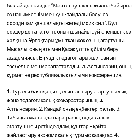
былай деп жазды: “Мен отступлюсь жылғы байырғы
өз наным-сенім мен күш-пайдалы болу, өз
сородичам қаншалықты жетеді моих сил”. Бұл
сөздер деп атап өтті, оның шынайы сүйіспеншілік өз
халқына. Ұрпақтары ұмытқан жоқ өзінің ағартушы.
Мысалы, оның атымен Қазақ ұлттық білім беру
академиясы. Ең үздік педагогтары жыл сайын
төсбелгісімен марапатталады. И. Алтынсарин, оның
құрметіне республикалық ғылыми конференция.
1. Туралы баяндаңыз қалыптастыру ағартушылық
және педагогикалық көзқарастарының ы.
Алтынсарин. 2. Қандай оның еңбектері халық. 3.
Табыңыз мәтінінде параграфы, онда халық
ағартушысы ретінде адам, құштар – қайта
жайластыру экономикалық тұрмыс қазақтар. 4.