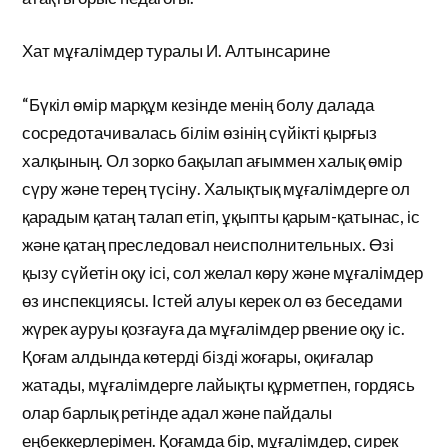
Хат мұғалімдер туралы И. Алтынсарине
“Бүкіл өмір марқұм кезінде менің болу далада
сосредотачивалась білім өзінің сүйікті қырғыз
халқының. Ол зорко бақылап ағыммен халық өмір
сүру және терең түсіну. Халықтық мұғалімдерге ол
қарадым қатаң талап етіп, ұқыпты қарым-қатынас, іс
және қатаң преследовал неисполнительных. Өзі
қызу сүйетін оқу ісі, сол желал көру және мұғалімдер
өз инспекциясы. Істей алуы керек ол өз беседами
жүрек ауруы қозғауға да мұғалімдер рвение оқу іс.
Қоғам алдында көтерді бізді жоғары, оқиғалар
жатады, мұғалімдерге лайықты құрметпен, гордясь
олар барлық ретінде адал және пайдалы
еңбеккерлерімен. Қоғамда бір, мұғалімдер, сирек