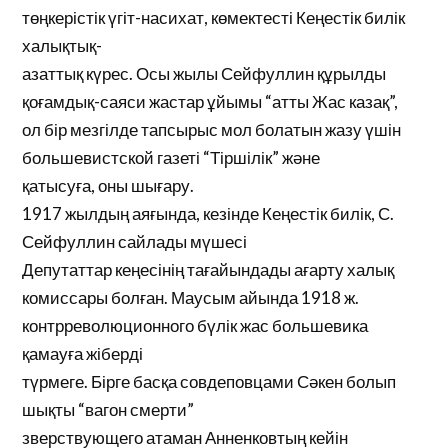
төңкерістік үгіт-насихат, көмектесті Кеңестік билік
халықтық-
азаттық күрес. Осы жылы Сейфуллин құрылды
қоғамдық-саяси жастар ұйымы “атты Жас казақ”,
ол бір мезгілде тапсырыс мол болатын жазу үшін
большевистской газеті “Тіршілік” және
қатысуға, оны шығару.
1917 жылдың аяғында, кезінде Кеңестік билік, С.
Сейфуллин сайлады мүшесі
Депутаттар кеңесінің тағайындады ағарту халық
комиссары болған. Маусым айында 1918 ж.
контрреволюционного бүлік жас большевика
қамауға жіберді
түрмеге. Бірге басқа совдеповцами Сәкен болып
шықты “вагон смерти”
зверствующего атаман Анненковтың кейін