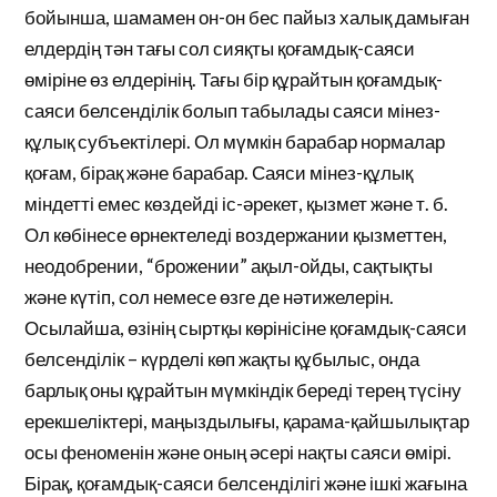
бойынша, шамамен он-он бес пайыз халық дамыған
елдердің тән тағы сол сияқты қоғамдық-саяси
өміріне өз елдерінің. Тағы бір құрайтын қоғамдық-
саяси белсенділік болып табылады саяси мінез-
құлық субъектілері. Ол мүмкін барабар нормалар
қоғам, бірақ және барабар. Саяси мінез-құлық
міндетті емес көздейді іс-әрекет, қызмет және т. б.
Ол көбінесе өрнектеледі воздержании қызметтен,
неодобрении, “брожении” ақыл-ойды, сақтықты
және күтіп, сол немесе өзге де нәтижелерін.
Осылайша, өзінің сыртқы көрінісіне қоғамдық-саяси
белсенділік – күрделі көп жақты құбылыс, онда
барлық оны құрайтын мүмкіндік береді терең түсіну
ерекшеліктері, маңыздылығы, қарама-қайшылықтар
осы феноменін және оның әсері нақты саяси өмірі.
Бірақ, қоғамдық-саяси белсенділігі және ішкі жағына