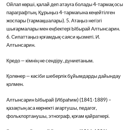
Ойлап көрші, қалай деп атауға болады 4-тармақ осы
параграфтың. Құрыңыз 4-тармағына кеңейтілген
жоспары (тармақшалары). 5. Атаңыз негізгі
шығармалары мен еңбектері Ыбырай Алтынсарин.
6. Сипаттаңыз қоғамдық-саяси қызметі. И.
Алтынсарин.
Кредо — кімнің не сендіру, дүниетаным.
Қолөнер — кәсіби шеберлік бұйымдарды дайындау
қолмен.
Алтынсарин Ыбырай (Ибраһим) (1841-1889) –
қазақтың аса көрнекті ағартушы, педагог,
фольклортанушы, этнограф, қоғам қайраткері.