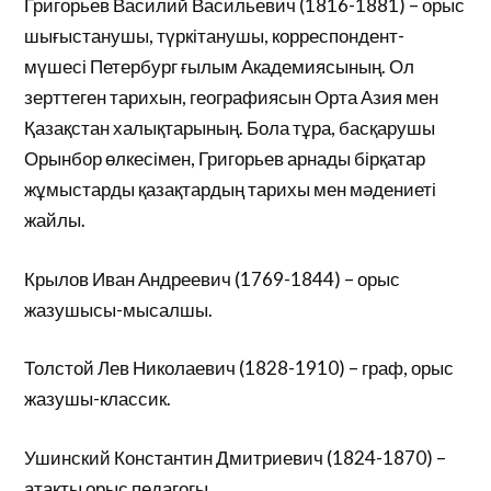
Григорьев Василий Васильевич (1816-1881) – орыс
шығыстанушы, түркітанушы, корреспондент-
мүшесі Петербург ғылым Академиясының. Ол
зерттеген тарихын, географиясын Орта Азия мен
Қазақстан халықтарының. Бола тұра, басқарушы
Орынбор өлкесімен, Григорьев арнады бірқатар
жұмыстарды қазақтардың тарихы мен мәдениеті
жайлы.
Крылов Иван Андреевич (1769-1844) – орыс
жазушысы-мысалшы.
Толстой Лев Николаевич (1828-1910) – граф, орыс
жазушы-классик.
Ушинский Константин Дмитриевич (1824-1870) –
атақты орыс педагогы.