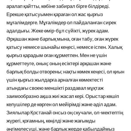
аралап қайтты, көбіне забирал бірге білдіреді.
Ерекше қатысуымен қараған ол жас қырғыз
мұғалімдерге. Мұғалімдер ол пайдаланған сирек
адалдығы. Жеке өмір-бұл сүйікті, жүрек адам.
Әрқашан және барлық мына, оған табу, оған жүрек
қатысу немесе шынайы кеңесі, немесе іспен. Халық
қырғыз қарадым оған құрметпен. Мен не үшін
құрметтеуге, оның: оның есіктері әрқашан және
барлық болды отворены; нақты көмек кеңесі, ол қиын
үшін қырғыз жылдарға арналған көмектесті
атындағы своею меншікті раздавал мұқтаж
заимообразно ақша жиі жасап кері. Орыстар көшіп
келушілер де көрген ол мейірімді және әділ адам.
Зиялылар Қостанай онсыз оң скучали, ол-мектептің
жүрегі, қоғамның, көңілді және жағымды
әңгімелесуші, және барлық жерде қабылдаймыз