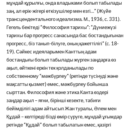
мұндай құрылғы, онда владыками болып табылады
заң, ал ерік-жігері өткізушілер мен езгі…” (Жүйе
трансцендентального идеализма. М., 1936, с. 331).
Гегель бекітеді “Философия тарихы”: “Дүниежүзі
тарихы бар прогресс санасында бас бостандығынан
прогресс, біз танып-білуге, оның қажеттілігі” (с. 18-
19). Сәйкес идеяларымен Канттың адам
бостандығы болып табылады жүрген заңдарға өз
ақыл, өйткені еркін тек қолданылады по
собственному “мәжбүрлеу” (ретінде түсінуді және
мақсатты қызмет) емес, мәжбүрлеу бойынша
сырттан. Философия және этика Канта өздері
заңдар ақыл – яғни, бірінші кезекте, табиғи
бейімділігі адам айтысып Жан туралы, Әлем мен
Құдай – келтіреді бізді өмір сүруге, мұндай ұғымдар
ретінде “Құдай” болып табылатын емес, қазіргі