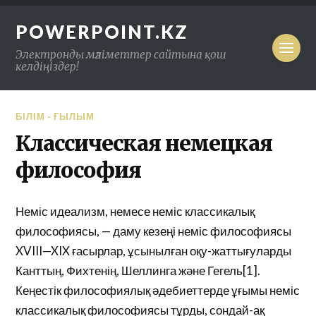
POWERPOINT.KZ
Электронды мәліметтер сайтына қош
келдіңіздер!
БІЛІМ - ҒЫЛЫМ
Классическая немецкая
философия
Неміс идеализм, немесе неміс классикалық
философиясы, — даму кезеңі неміс философиясы
XVIII—XIX ғасырлар, ұсынылған оқу-жаттығуларды
Канттың, Фихтенің, Шеллинга және Гегель[1].
Кеңестік философиялық әдебиеттерде ұғымы неміс
классикалық философиясы тұрды, сондай-ақ