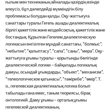
ғылым мен техниканың айналады қазірдің өзінде
елеусіз, бұл дәлелдейді мүмкіндігін білу
проблемасы болудан қалды. Оқу-жаттығуға
санаттары туралы Гегель ашады диалектикалық
бірлігі қажеттілік және кездейсоқтық, қажеттілік және
бостандық. Құрылған Гегелем диалектическую
логикасын енгізілген мұндай санаттағы, “болмыс”,
“небытие”, “қалыптасу”, “сапа”, “саны”, “мера”. Оқу-
жаттығуға ұғымы туралы – қорытынды бөлігінде
диалектической логики – байқалады логикалық
дамуы, осындай ұғымдарды, “объект”, “механизм”,
“телеологическое қатынасы”, “тәжірибе”, “өмір”. Т.
о., гегелевская диалектикалық логика болып
табылады ғана емес, таным теориясы, бірақ
онтологией. Даму ұғымы – орталық ұғымы
гегелевской диалектиканың.