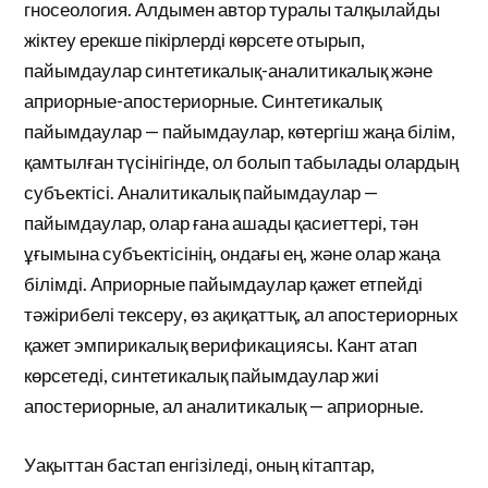
гносеология. Алдымен автор туралы талқылайды
жіктеу ерекше пікірлерді көрсете отырып,
пайымдаулар синтетикалық-аналитикалық және
априорные-апостериорные. Синтетикалық
пайымдаулар — пайымдаулар, көтергіш жаңа білім,
қамтылған түсінігінде, ол болып табылады олардың
субъектісі. Аналитикалық пайымдаулар —
пайымдаулар, олар ғана ашады қасиеттері, тән
ұғымына субъектісінің, ондағы ең, және олар жаңа
білімді. Априорные пайымдаулар қажет етпейді
тәжірибелі тексеру, өз ақиқаттық, ал апостериорных
қажет эмпирикалық верификациясы. Кант атап
көрсетеді, синтетикалық пайымдаулар жиі
апостериорные, ал аналитикалық — априорные.
Уақыттан бастап енгізіледі, оның кітаптар,