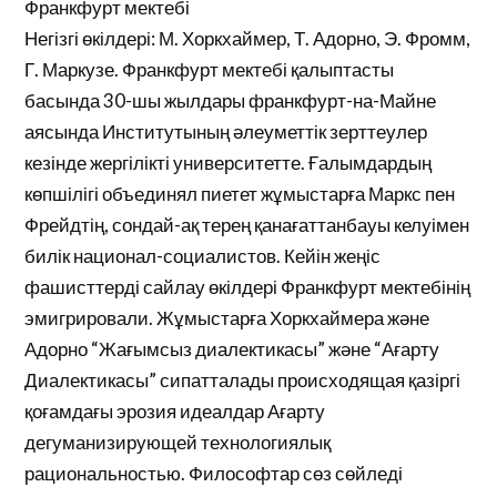
Франкфурт мектебі
Негізгі өкілдері: М. Хоркхаймер, Т. Адорно, Э. Фромм,
Г. Маркузе. Франкфурт мектебі қалыптасты
басында 30-шы жылдары франкфурт-на-Майне
аясында Институтының әлеуметтік зерттеулер
кезінде жергілікті университетте. Ғалымдардың
көпшілігі объединял пиетет жұмыстарға Маркс пен
Фрейдтің, сондай-ақ терең қанағаттанбауы келуімен
билік национал-социалистов. Кейін жеңіс
фашисттерді сайлау өкілдері Франкфурт мектебінің
эмигрировали. Жұмыстарға Хоркхаймера және
Адорно “Жағымсыз диалектикасы” және “Ағарту
Диалектикасы” сипатталады происходящая қазіргі
қоғамдағы эрозия идеалдар Ағарту
дегуманизирующей технологиялық
рациональностью. Философтар сөз сөйледі