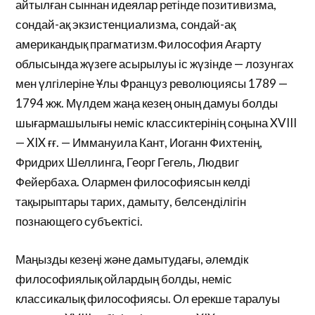
айтылған сыннан идеялар ретінде позитивизма,
сондай-ақ экзистенциализма, сондай-ақ
американдық прагматизм.Философия Ағарту
облысында жүзеге асырылуы іс жүзінде — лозунгах
мен үлгілеріне Ұлы Француз революциясы 1789 —
1794 жж. Мүлдем жаңа кезең оның дамуы болды
шығармашылығы неміс классиктерінің соңына XVIII
— XIX ғғ. — Иммануила Кант, Иоганн Фихтенің,
Фридрих Шеллинга, Георг Гегель, Людвиг
Фейербаха. Олармен философиясын келді
тақырыптары тарих, дамыту, белсенділігін
познающего субъектісі.
Маңызды кезеңі және дамытудағы, әлемдік
философиялық ойлардың болды, неміс
классикалық философиясы. Ол ерекше таралуы