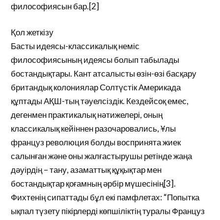
философиясын бар.[2]
Қол жеткізу
Басты идеясы-классикалық неміс
философиясының идеясы болып табылады
бостандықтары. Кант атсалысты өзін-өзі басқару
британдық колониялар Солтүстік Америкада
құптады АҚШ-тың тәуелсіздік. Кездейсоқ емес,
дегенмен практикалық нәтижелері, оның
классикалық кейіннен разочаровались, Ұлы
француз революция болды воспринята жиек
салынған және оны жалғастырушы ретінде жаңа
дәуірдің – тану, азаматтық құқықтар мен
бостандықтар қоғамның әрбір мүшесінің[3].
Фихтенің сипаттады бұл екі памфлетах: “Попытка
ықпал түзету пікірлерді көпшіліктің туралы Француз