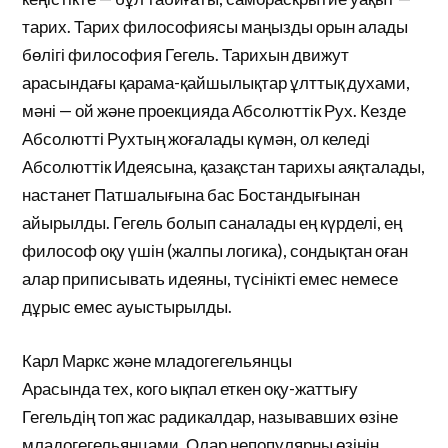
тарих. Тарих философиясы маңызды орын алады
бөлігі философия Гегель. Тарихын движут
арасындағы қарама-қайшылықтар ұлттық духами,
мәні — ой және проекцияда Абсолюттік Рух. Кезде
Абсолютті Рухтың жоғалады күмән, ол келеді
Абсолюттік Идеясына, қазақстан тарихы аяқталады,
настанет Патшалығына бас Бостандығынан
айырылды. Гегель болып саналады ең күрделі, ең
философ оқу үшін (жалпы логика), сондықтан оған
алар приписывать идеяны, түсінікті емес немесе
дұрыс емес ауыстырылды.
Карл Маркс және младогегельянцы
Арасында тех, кого ықпал еткен оқу-жаттығу
Гегельдің топ жас радикалдар, называвших өзіне
младогегельянцами. Олар непопулярны өзінің