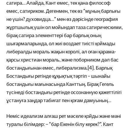
сатира… Алайда, Кант емес, тек қана философ
емес, сатириком. Дегенмен, тек өз “мұның барлығы
не үшін? духовидца…” мен өз дәрісінде география
жұртшылық үшін ол мойындап таза сатирическими,
бірақ сатира элементтері бар барлық оның
шығармаларында, ол жиі воздает тиісті қоймады
либералды мораль жақын королі, ал оған қарама-
қарсы христиан мораль, және поборником дәл бас
бостандығынан емес, либерализма.[4]. Барлық
Бостандығы ретінде құқықтық тәртіп – шынайы
бостандығы мағынасында Канттың. Бірақ Гегель
түсінеді бостандығы ретінде осознанную қажеттілігі
ұстануға заңдар табиғат пен қоғам дамуының…
Неміс идеализм алғаш рет мәселе қойды және мәні
туралы білімдер: – “бар Екенін білу керек?”. Кант