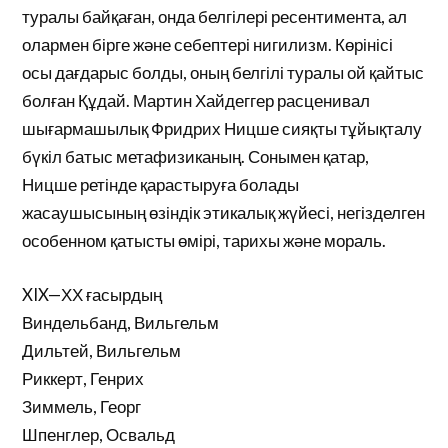
туралы байқаған, онда белгілері ресентимента, ал
олармен бірге және себептері нигилизм. Көрінісі
осы дағдарыс болды, оның белгілі туралы ой қайтыс
болған Құдай. Мартин Хайдеггер расценивал
шығармашылық Фридрих Ницше сияқты тұйықталу
бүкіл батыс метафизиканың. Сонымен қатар,
Ницше ретінде қарастыруға болады
жасаушысының өзіндік этикалық жүйесі, негізделген
особенном қатысты өмірі, тарихы және мораль.
XIX—ХХ ғасырдың
Виндельбанд, Вильгельм
Дильтей, Вильгельм
Риккерт, Генрих
Зиммель, Георг
Шпенглер, Освальд