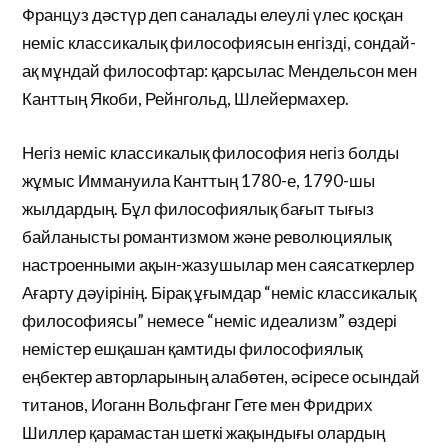
Француз дәстүр деп саналады елеулі үлес қосқан
неміс классикалық философиясын енгізді, сондай-
ақ мұндай философтар: қарсылас Мендельсон мен
Канттың Якоби, Рейнгольд, Шлейермахер.
Негіз неміс классикалық философия негіз болды
жұмыс Иммануила Канттың 1780-е, 1790-шы
жылдардың. Бұл философиялық бағыт тығыз
байланысты романтизмом және революциялық
настроенными ақын-жазушылар мен саясаткерлер
Ағарту дәуірінің. Бірақ ұғымдар “неміс классикалық
философиясы” немесе “неміс идеализм” өздері
немістер ешқашан қамтиды философиялық
еңбектер авторларының алабөтен, әсіресе осындай
титанов, Иоганн Вольфганг Гете мен Фридрих
Шиллер қарамастан шеткі жақындығы олардың