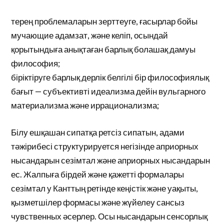
терең проблемаларын зерттеуге, ғасырлар бойы
мучающие адамзат, және келіп, осындай
қорытындыға анықтаған барлық болашақ дамуы
философия;
біріктіруге барлық дерлік белгілі бір философиялық
бағыт — субъективті идеализма дейін вульгарного
материализма және иррационализма;
Білу ешқашан сипатқа ретсіз сипатын, адами
тәжірибесі структурируется негізінде априорных
нысандарын сезімтал және априорных нысандарын
ес. Жалпыға бірдей және қажетті формалары
сезімтал у Канттың ретінде кеңістік және уақыты,
қызметшілер формасы және жүйелеу сансыз
чувственных әсерлер. Осы нысандарын сенсорлық