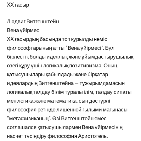
XX ғасыр
Людвиг Витгенштейн
Вена үйірмесі
XX ғасырдың басында топ құрылды неміс
философтарының атты “Вена үйірмесі”. Бұл
бірлестік болды идеялық және ұйымдастырушылық
өзегі құру үшін логикалық позитивизма. Оның
қатысушылары қабылдады және бірқатар
идеялардың Витгенштейна — тұжырымдамасын
логикалық талдау білім туралы ілім, талдау сипаты
мен логика және математика, сын дәстүрлі
философия ретінде лишенной ғылыми мағынасы
“метафизиканың”. Өзі Витгенштейн емес
соглашался қатысушылармен Вена үйірмесінің
насчет түсіндіру философия Аристотель.