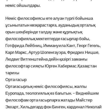
неміс ойшылдары.
Неміс философиясы өте алуан түрлі бойынша
ұсынылатын көзқарастарға, ауданыдық орталық
орын шеңберінде талдау және құрлықтық
философиялық мектептерде ғасырлар бойы,
Готфрида Лейбниц, Иммануила Кант, Георг Гегель,
Карл Маркс, Артур Шопенгауэра, Фридрих Ницше,
Людвиг Витгенштейна дейін қазіргі заманғы
философтар сияқты Юрген Хабермас.Қазақстан
тарихы
Орта ғасыр
Ортағасырлық неміс философиясы, жалпы
Еуропада, теологиялық өз бағытын. – Виднейшим
философам орта ғасырларға жатады Майстер
Экхарт, Хильдегард фон Бинген, кардинал Николай