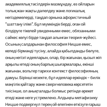
академиялық тәсілдерін мазмұндау, өз ойларын
толық жан-жақты дәлелдеу және логикалық
негіздемелерді, таңдап орнына афористичный
“шаттану ілімі”. Бұл мүмкіндік берді, оған ой
білдіруге тікелей увиденными емес, обязанными
сәйкес келуі бірде таңдап алынған теория-жүйесі.
Осының салдарынан философия Ницше емес,
келеді бірмәнді түсіну, алайда қабылданды бөлуге,
оның негізгі идеяларын, олар, бір жағынан, қызыл жіп
арқылы өтеді оның барлық шығармалары, екінші
жағынан, вольтер тарихи контекст философияның
дамуы. Бірінші кезекте, бұл идеялар еркіндік – билік
мәңгілік қайтару және сверхчеловека көрсететін
тиісінше, ол анықталады болмыс ретінде әрекет
етеді және неге устремлено. Алдыңғы метафизику
Ницше подвергнул терең ой елегінен өткізуге ғарыш