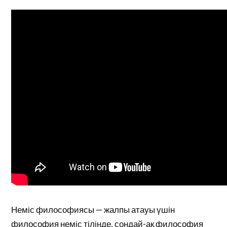
Неміс философиясы — жалпы атауы үшін
философия неміс тілінде, сондай-ақ философия