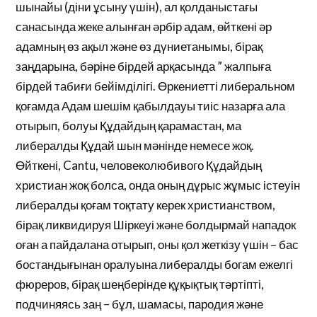
шынайы (діни ұсыну үшін), ал қолданыстағы
санасында жеке алынған әрбір адам, өйткені әр
адамның өз ақыл және өз дүниетанымы, бірақ
заңдарына, бәріне бірдей арқасында ” жалпыға
бірдей табиғи бейімділігі. Өркениетті либеральном
қоғамда Адам шешім қабылдауы тиіс назарға ала
отырып, болуы Құдайдың қарамастан, ма
либералды Құдай шын мәнінде немесе жоқ.
Өйткені, Cantu, человеколюбивого Құдайдың
христиан жоқ болса, онда оның дұрыс жұмыс істеуін
либералды қоғам тоқтату керек христианством,
бірақ ликвидируя Шіркеуі және болдырмай нападок
оған а пайдалана отырып, оны қол жеткізу үшін – бас
бостандығынан оралуына либералды богам ежелгі
фюреров, бірақ шеңберінде құқықтық тәртіпті,
подчиняясь заң – бұл, шамасы, пародия және