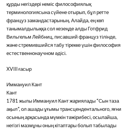
құрды негіздері неміс философиялық
терминологиясына сүйене отырып, бұл ретте
француз замандастарының. Алайда, ең көп
танымалдылыққа сол кезеңде алды Готфрид
Вильгельм Лейбниц, писавший француз тілінде,
және стремившийся табу тірекке үшін философия
естественнонаучном әдісі.
XVIII ғасыр
Иммануил Кант
Кант
1781 жылы Иммануил Кант жариялады “Сын таза
ақыл”, ол ашады ұғымы трансцендентального, яғни
осының арқасында мүмкін тәжірибесі, осылайша,
негізгі мазмұны оның кітаптары болып табылады