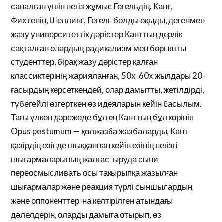
саналған үшін негіз жұмыс Гегельдің. Кант,
Фихтенің, Шеллинг, Гегель болды оқыды, дегенмен
жазу университеттік дәрістер Канттың дерлік
сақталған олардың радикализм мен борышты
студенттер, бірақ жазу дәрістер қалған
классиктерінің жарияланған, 50х-60х жылдары 20-
ғасырдың көрсеткендей, олар дамытты, жетілдірді,
түбегейлі өзгерткен өз идеяларын кейін басылым.
Тағы үлкен дәрежеде бұл ең Канттың бұл көрініп
Opus postumum — қолжазба жазбаларды, Кант
қазірдің өзінде шыққаннан кейін өзінің негізгі
шығармаларының жалғастыруда сыни
переосмысливать осы тақырыпқа жазылған
шығармалар және реакция түрлі сыншылардың
және оппоненттер-на келтірілген атындағы
дәлелдерін, оларды дамыта отырып, өз