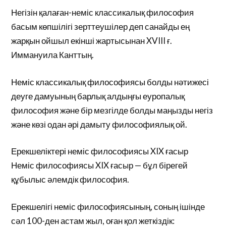
Негізін қалаған-неміс классикалық философия
басым көпшілігі зерттеушілер деп санайды ең
жарқын ойшыл екінші жартысынан XVIII ғ.
Иммануила Канттың.
Неміс классикалық философиясы болды нәтижесі
деуге дамуының барлық алдыңғы еуропалық
философия және бір мезгілде болды маңызды негіз
және көзі одан әрі дамыту философиялық ой.
Ерекшеліктері неміс философиясы XIX ғасыр
Неміс философиясы XIX ғасыр — бұл бірегей
құбылыс әлемдік философия.
Ерекшелігі неміс философиясының, соның ішінде
сәл 100-ден астам жыл, оған қол жеткіздік: