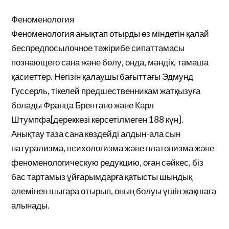
Феноменология
Феноменология анықтап отырды өз міндетін қалай
беспредпосылочное тәжірибе сипаттамасы
познающего сана және бөлу, онда, мәндік, тамаша
қасиеттер. Негізін қалаушы бағыттағы Эдмунд
Гуссерль, тікелей предшественникам жатқызуға
болады Франца Брентано және Карл
Штумпфа[дереккөзі көрсетілмеген 188 күн].
Анықтау таза сана көздейді алдын-ала сын
натурализма, психологизма және платонизма және
феноменологическую редукцию, оған сәйкес, біз
бас тартамыз ұйғарымдарға қатысты шындық
әлемінен шығара отырып, оның болуы үшін жақшаға
алынады.