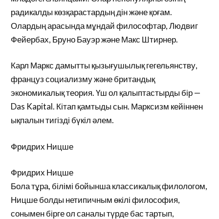
радикалды көзқарастардың дін және қоғам.
Олардың арасында мұндай философтар, Людвиг
Фейербах, Бруно Бауэр және Макс Штирнер.
Карл Маркс дамытты қызығушылық гегельянству,
француз социализму және британдық
экономикалық теория. Үш ол қалыптастырды бір —
Das Kapital. Кітап қамтыды сын. Марксизм кейіннен
ықпалын тигізді бүкіл әлем.
Фридрих Ницше
Фридрих Ницше
Бола тұра, білімі бойынша классикалық филологом,
Ницше болды нетипичным өкілі философия,
сонымен бірге ол саналы түрде бас тартып,