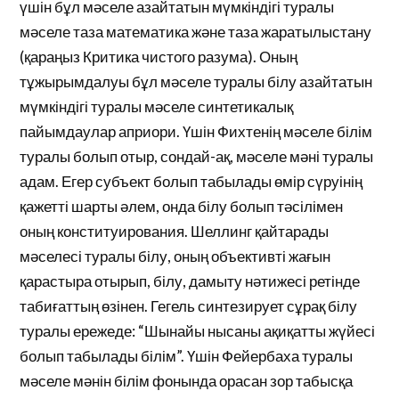
үшін бұл мәселе азайтатын мүмкіндігі туралы
мәселе таза математика және таза жаратылыстану
(қараңыз Критика чистого разума). Оның
тұжырымдалуы бұл мәселе туралы білу азайтатын
мүмкіндігі туралы мәселе синтетикалық
пайымдаулар априори. Үшін Фихтенің мәселе білім
туралы болып отыр, сондай-ақ, мәселе мәні туралы
адам. Егер субъект болып табылады өмір сүруінің
қажетті шарты әлем, онда білу болып тәсілімен
оның конституирования. Шеллинг қайтарады
мәселесі туралы білу, оның объективті жағын
қарастыра отырып, білу, дамыту нәтижесі ретінде
табиғаттың өзінен. Гегель синтезирует сұрақ білу
туралы ережеде: “Шынайы нысаны ақиқатты жүйесі
болып табылады білім”. Үшін Фейербаха туралы
мәселе мәнін білім фонында орасан зор табысқа