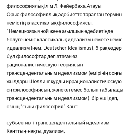
философиялық ілім Л. Фейербаха.Атауы
Орыс философиялық әдебиетте таралған термин
немістің классикалық философиясы.
“Немецкоязычной және ағылшын әдебиетінде
бөлуге неміс классикалық идеализм немесе неміс
идеализм (нем. Deutscher Idealismus), бірақ өздері
бұл философтар деп атаған өз
рационалистическую теориясын
трансцендентальным идеализмом (өмірінің соңғы
жылдары Шеллинг құрды иррационалистическую
оң философиясын, және ол емес болып табылады
трансцендентальным идеализмом), бірінші деп,
өзінің “сыни философия” Кант:
субъективті трансцендентальный идеализм
Канттың-нақты, дуализм,