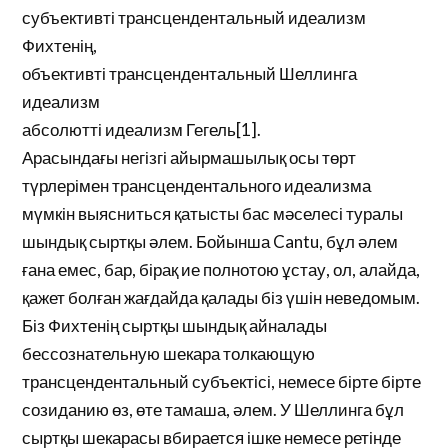
субъективті трансцендентальный идеализм
Фихтенің,
объективті трансцендентальный Шеллинга
идеализм
абсолютті идеализм Гегель[1].
Арасындағы негізгі айырмашылық осы төрт
түрлерімен трансцендентального идеализма
мүмкін выясниться қатысты бас мәселесі туралы
шындық сыртқы әлем. Бойынша Cantu, бұл әлем
ғана емес, бар, бірақ ие полнотою ұстау, ол, алайда,
қажет болған жағдайда қалады біз үшін неведомым.
Біз Фихтенің сыртқы шындық айналады
бессознательную шекара толкающую
трансцендентальный субъектісі, немесе бірте бірте
созиданию өз, өте тамаша, әлем. У Шеллинга бұл
сыртқы шекарасы вбирается ішке немесе ретінде