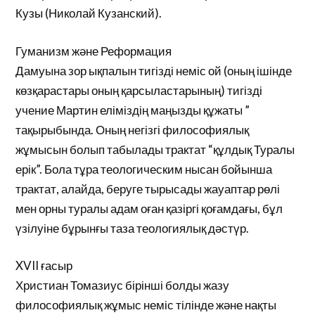
Кузы (Николай Кузанский).
Гуманизм және Реформация
Дамуына зор ықпалын тигізді неміс ой (оның ішінде
көзқарастары оның қарсыластарының) тигізді
учение Мартин еліміздің маңызды құжаты ”
тақырыбында. Оның негізгі философиялық
жұмысын болып табылады трактат “құлдық Туралы
ерік”. Бола тұра теологическим нысан бойынша
трактат, алайда, беруге тырысады жауаптар рөлі
мен орны туралы адам оған қазіргі қоғамдағы, бұл
үзілуіне бұрынғы таза теологиялық дәстүр.
XVII ғасыр
Христиан Томазиус бірінші болды жазу
философиялық жұмыс неміс тілінде және нақты