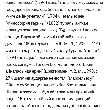
революциясы” (1794) және “талап ету маусымдағы
государей Еуропа бас бостандығынан ой, олар әлі
күнге дейін угнетали” (1794). Гегель өзінің
“Философия тарихы” (1832) туралы айтқан
Француз революциясының: “Бұл сәулетті восход
солнца. Барлық ойлы мәнін тойлайтын осы
дәуірінде” (Еріктерімен., т. VIII. М.–Л., 1935, с. 414).
Фихтенің дәрістерде тағайындау Туралы “ғалым”
(1794) айтады: “…кез келген санайтын мырзамен
басқа, өзі жұм… Тек сол бос келетіндерге, бәрін
айналасында еркін” (Еріктерімен., т. 2. М., 1993, с.
27). Шеллинг аударған неміс тілі “Марсельезу”.
Әйелге субстанциальность бас бостандығынан
Шеллинг жасайды, бұл абстрактылы принципін
нақты: “Ең недостойный және возмущающий
орташа жан басына шаққандағы түрі көрініс алады