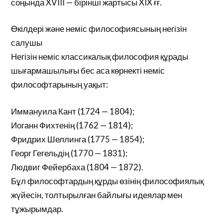
соңында XVIII — бірінші жартысы XIX ғғ.
Өкілдері және неміс философиясының негізін
салушы
Негізін неміс классикалық философия құрады
шығармашылығы бес аса көрнекті неміс
философтарының уақыт:
Иммануила Кант (1724 — 1804);
Иоганн Фихтенің (1762 — 1814);
Фридрих Шеллинга (1775 — 1854);
Георг Гегельдің (1770 — 1831);
Людвиг Фейербаха (1804 — 1872).
Бұл философтардың құрды өзінің философиялық
жүйесін, толтырылған байлығы идеялар мен
тұжырымдар.