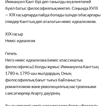
Иммануил Кант бірі деп танылды ең влиятелей
бүкіл батыс философиялық мектеп. Соңында XVIII
— XIX ғасырларда пайда болады ішінде ізбасарлары
ілімдер Канттың деп аталатын неміс идеализмом.
XIX ғасыр
Неміс идеализм
Гегель
Негіз неміс идеализма (неміс классикалық
философиясы) болды жұмыс Иммануила Канттың
1780-е, 1790-шы жылдардың. Оның
философиялық бағыт тығыз байланысты
романтизмом және революциялық настроенными
саясаткерлер Ағарту дәуірінің.
Үш ең көрнекті неміс идеалистами болды Фихтенің,