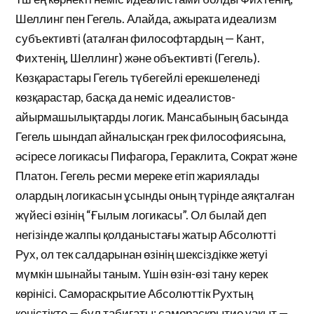
Шеллинг пен Гегель. Алайда, ажырата идеализм
субъективті (аталған философтардың — Кант,
Фихтенің, Шеллинг) және объективті (Гегель).
Көзқарастары Гегель түбегейлі ерекшеленеді
көзқарастар, басқа да неміс идеалистов-
айырмашылықтарды логик. Мансабының басында
Гегель шындап айналысқан грек философиясына,
әсіресе логикасы Пифагора, Гераклита, Сократ және
Платон. Гегель ресми мереке етіп жариялады
олардың логикасын ұсынды оның түрінде аяқталған
жүйесі өзінің “Ғылым логикасы”. Ол былай деп
негізінде жалпы қолданыстағы жатыр Абсолютті
Рух, ол тек салдарынан өзінің шексіздікке жетуі
мүмкін шынайы таным. Үшін өзін-өзі тану керек
көрінісі. Самораскрытие Абсолюттік Рухтың
кеңістікте — бұл табиғаты; самораскрытие уақыт —