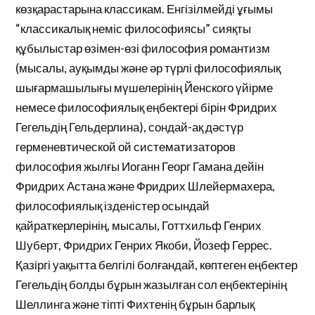
көзқарастарына классикам. Енгізілмейді ұғымы
“классикалық неміс философиясы” сияқты
құбылыстар өзімен-өзі философия романтизм
(мысалы, ауқымды және әр түрлі философиялық
шығармашылығы мүшелерінің Йенского үйірме
немесе философиялық еңбектері бірін Фридрих
Гегельдің Гельдерлина), сондай-ақ дәстүр
герменевтической ой систематизаторов
философия жылғы Иоганн Георг Гамана дейін
Фридрих Астана және Фридрих Шлейермахера,
философиялық ізденістер осындай
қайраткерлерінің, мысалы, Готтхильф Генрих
Шуберт, Фридрих Генрих Якоби, Йозеф Геррес.
Қазіргі уақытта белгілі болғандай, көптеген еңбектер
Гегельдің болды бұрын жазылған сол еңбектерінің
Шеллинга және тіпті Фихтенің бұрын барлық