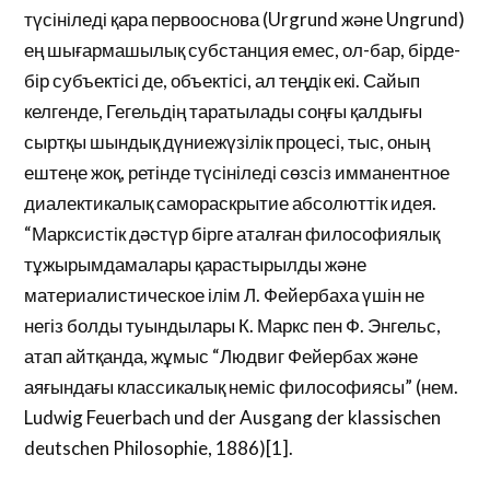
түсініледі қара первооснова (Urgrund және Ungrund)
ең шығармашылық субстанция емес, ол-бар, бірде-
бір субъектісі де, объектісі, ал теңдік екі. Сайып
келгенде, Гегельдің таратылады соңғы қалдығы
сыртқы шындық дүниежүзілік процесі, тыс, оның
ештеңе жоқ, ретінде түсініледі сөзсіз имманентное
диалектикалық самораскрытие абсолюттік идея.
“Марксистік дәстүр бірге аталған философиялық
тұжырымдамалары қарастырылды және
материалистическое ілім Л. Фейербаха үшін не
негіз болды туындылары К. Маркс пен Ф. Энгельс,
атап айтқанда, жұмыс “Людвиг Фейербах және
аяғындағы классикалық неміс философиясы” (нем.
Ludwig Feuerbach und der Ausgang der klassischen
deutschen Philosophie, 1886)[1].