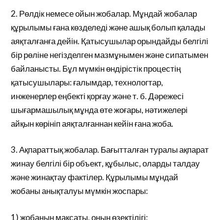
2. Рөлдік немесе ойын жобалар. Мұндай жобалар
құрылымы ғана көзделеді және ашық болып қалады
аяқталғанға дейін. Қатысушылар орындайды белгілі
бір рөліне негізделген мазмұнымен және сипатымен
байланысты. Бұл мүмкін өндірістік процестің
қатысушылары: ғалымдар, технологтар,
инженерлер еңбекті қорғау және т. б. Дәрежесі
шығармашылық мұнда өте жоғары, нәтижелері
айқын көрініп аяқталғаннан кейін ғана жоба.
3. Ақпараттық жобалар. Бағытталған туралы ақпарат
жинау белгілі бір объект, құбылыс, оларды талдау
және жинақтау фактілер. Құрылымы мұндай
жобаны анықталуы мүмкін жоспары:
1) жобаның мақсаты, оның өзектілігі;