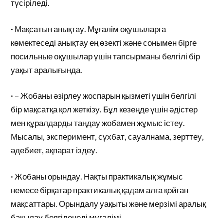
түсіріледі.
· Мақсатын анықтау. Мұғалім оқушыларға
көмектеседі анықтау ең өзекті және сонымен бірге
посильные оқушылар үшін тапсырманы белгілі бір
уақыт аралығында.
· – Жобаны әзірлеу жоспарын қызметі үшін белгілі
бір мақсатқа қол жеткізу. Бұл кезеңде үшін әдістер
мен құралдарды таңдау жобамен жұмыс істеу.
Мысалы, эксперимент, сұхбат, сауалнама, зерттеу,
әдебиет, ақпарат іздеу.
· Жобаны орындау. Нақты практикалық жұмыс
немесе бірқатар практикалық қадам алға қойған
мақсаттары. Орындалу уақыты және мерзімі аралық
бақылау белгіленеді мұғалімі.