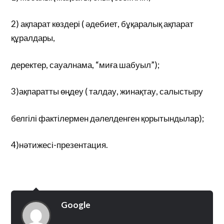
2) ақпарат көздері ( әдебиет, бұқаралық ақпарат
құралдары,
деректер, сауалнама, “миға шабуыл”);
3)ақпаратты өңдеу ( талдау, жинақтау, салыстыру
белгілі фактілермен дәлелденген қорытындылар);
4)нәтижесі-презентация.
Google