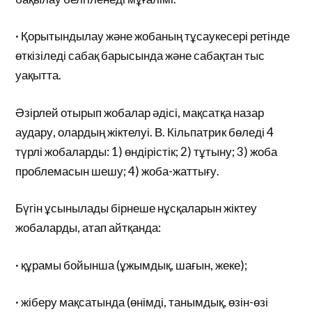
· Қорытындылау және жобаның тұсаукесері ретінде
өткізіледі сабақ барысында және сабақтан тыс
уақытта.
Әзірлей отырып жобалар әдісі, мақсатқа назар
аудару, олардың жіктелуі. В. Кільпатрик бөледі 4
түрлі жобаларды: 1) өндірістік; 2) тұтыну; 3) жоба
проблемасын шешу; 4) жоба-жаттығу.
Бүгін ұсынылады бірнеше нұсқаларын жіктеу
жобаларды, атап айтқанда:
· құрамы бойынша (ұжымдық, шағын, жеке);
· жіберу мақсатында (өнімді, танымдық, өзін-өзі