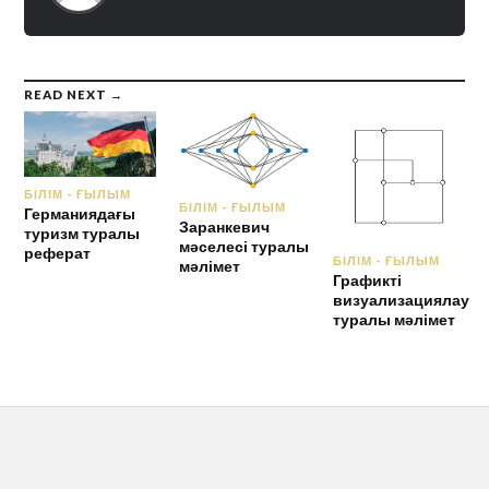
READ NEXT →
БІЛІМ - ҒЫЛЫМ
БІЛІМ - ҒЫЛЫМ
Германиядағы
Заранкевич
туризм туралы
мәселесі туралы
реферат
БІЛІМ - ҒЫЛЫМ
мәлімет
Графикті
визуализациялау
туралы мәлімет