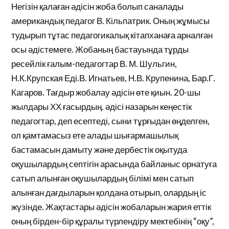
Негізін қалаған әдісін жоба болып саналады
американдық педагог В. Кільпатрик. Оның жұмысы
тудырып тұтас педагогикалық кітапханаға арналған
осы әдістемеге. Жобаның бастауында тұрды
ресейлік ғалым-педагогтар В. М. Шульгин,
Н.К.Крупская Еді.В. Игнатьев, Н.В. Крупенина, Бар.Г.
Кагаров. Тағдыр жобалау әдісін өте қиын. 20-шы
жылдары ХХ ғасырдың. әдісі назарын кеңестік
педагогтар, деп есептеді, сыни тұрғыдан өңделген,
ол қамтамасыз ете алады шығармашылық
бастамасын дамыту және дербестік оқытуда
оқушылардың септігін арасында байланыс орнатуға
сатып алынған оқушылардың білімі мен сатып
алынған дағдыларын қолдана отырып, олардың іс
жүзінде. Жақтастары әдісін жобаларын жария еттік
оның бірден-бір құралы түрлендіру мектебінің “оқу”,