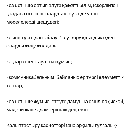
· өз бетінше сатып алуға қажетті білім, іскерлікпен
қолдана отырып, оларды іс жүзінде үшін
мәселелерді шешудегі;
· сыни тұрғыдан ойлау, білу, көру қиындық іздеп,
оларды жеңу жолдары;
· ақпаратпен сауатты жұмыс;
· коммуникабельным, байланыс әр түрлі әлеуметтік
топтар;
· өз бетінше жұмыс істеуге дамуына өзіндік ақыл-ой,
мәдени және адамгершілік деңгейін.
Қалыптастыру қасиеттері ғана арқылы тұлғалық-