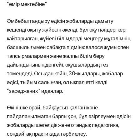
“өмір мектебіне”
Әмбебаптандыру әдісін жобаларды дамыту
кешенді оқыту жүйесін әкелді, бұл оқу пәндері кері
қайтарылған, жүйелі білімдерді меңгеру мұғалімнің
басшылығымен сабақта підмінювалося жұмыспен
тапсырмалармен және жалпы білім беру
дайындығының деңгейі, оқушылардың тез
төмендеді. Осыдан кейін, 30-жылдары, жобалар
әдісі, тыйым салынған, ол ықпал етті келді
“заседжених” идеялар.
Өкінішке орай, байқаусыз қалған және
пайдаланылмаған барлық оң, бұл әзірлеумен әдісін
жобаларды шетелдік және отандық педагогика,
сондай-ақ практикада тәрбиелеу.