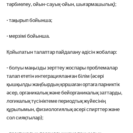
тәрбиелеу, ойын-сауық-ойын, шығармашылық);
· тақырып бойынша;
· мерзімі бойынша.
Қойылатын талаптар пайдалану әдісін жобалар:
· болуы маңызды зерттеу жоспары проблемалар
талап ететін интеграцияланған білім (әсері
қышқылды жаңбырдың қоршаған ортаға парниктік
әсер, органикалық және бейорганикалық заттарды,
логикалық түсініктеме периодтық жүйесінің
құрылымын, физиологиялық әсері спирттер және
сол сияқтылар);