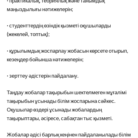
· практикалық, теориялық және танымдық
маңыздылығы нәтижелерін;
· студенттердің өзіндік қызметі оқушыларды
(жекелей, топтық);
· құрылымдық жоспарлау жобасын көрсете отырып,
кезеңдер бойынша нәтижелерін;
· зерттеу әдістерін пайдалану.
Таңдау жобалар тақырыбын шектелмеген мұғалімі
тақырыбын ұсынады білім жоспарына сәйкес.
Оқушылар өздері ұсынады жобалардың
тақырыптары, әсіресе, сабақтан тыс қызметі.
Жобалар әдісі барлық кеңінен пайдаланылады білім