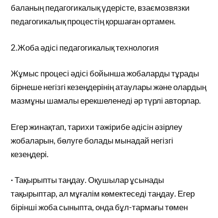
баланың педагогикалық үдерісте, взаємозвязки
педагогикалық процестің қоршаған ортамен.
2.Жоба әдісі педагогикалық технология
Жұмыс процесі әдісі бойынша жобаларды тұрады
бірнеше негізгі кезеңдерінің атаулары және олардың
мазмұны шамалы ерекшеленеді әр түрлі авторлар.
Егер жинақтап, тарихи тәжірибе әдісін әзірлеу
жобаларын, бөлуге болады мынадай негізгі
кезеңдері.
· Тақырыпты таңдау. Оқушылар ұсынады
тақырыптар, ал мұғалім көмектеседі таңдау. Егер
бірінші жоба сыныпта, онда бұл-тармағы төмен