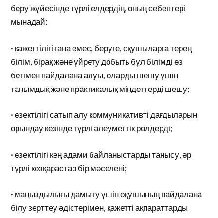
беру жүйесінде түрлі елдердің, оның себептері
мынадай:
· қажеттілігі ғана емес, беруге, оқушыларға терең
білім, бірақ және үйрету добыть бұл білімді өз
бетімен пайдалана алуы, оларды шешу үшін
танымдық және практикалық міндеттерді шешу;
· өзектілігі сатып алу коммуникативті дағдыларын
орындау кезінде түрлі әлеуметтік рөлдерді;
· өзектілігі кең адами байланыстарды танысу, әр
түрлі көзқарастар бір мәселені;
· маңыздылығы дамыту үшін оқушының пайдалана
білу зерттеу әдістерімен, қажетті ақпараттарды