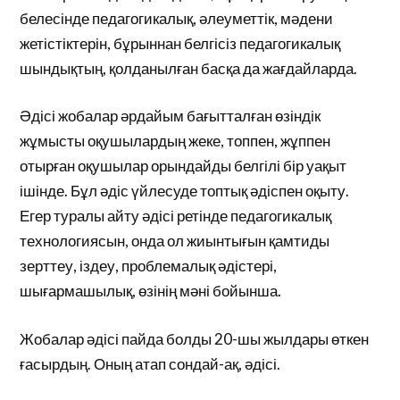
белесінде педагогикалық, әлеуметтік, мәдени
жетістіктерін, бұрыннан белгісіз педагогикалық
шындықтың, қолданылған басқа да жағдайларда.
Әдісі жобалар әрдайым бағытталған өзіндік
жұмысты оқушылардың жеке, топпен, жұппен
отырған оқушылар орындайды белгілі бір уақыт
ішінде. Бұл әдіс үйлесуде топтық әдіспен оқыту.
Егер туралы айту әдісі ретінде педагогикалық
технологиясын, онда ол жиынтығын қамтиды
зерттеу, іздеу, проблемалық әдістері,
шығармашылық, өзінің мәні бойынша.
Жобалар әдісі пайда болды 20-шы жылдары өткен
ғасырдың. Оның атап сондай-ақ, әдісі.