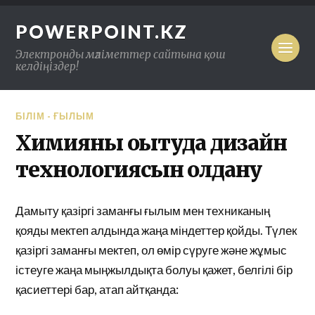
POWERPOINT.KZ
Электронды мәліметтер сайтына қош
келдіңіздер!
БІЛІМ - ҒЫЛЫМ
Химияны оқытуда дизайн
технологиясын қолдану
Дамыту қазіргі заманғы ғылым мен техниканың
қояды мектеп алдында жаңа міндеттер қойды. Түлек
қазіргі заманғы мектеп, ол өмір сүруге және жұмыс
істеуге жаңа мыңжылдықта болуы қажет, белгілі бір
қасиеттері бар, атап айтқанда: