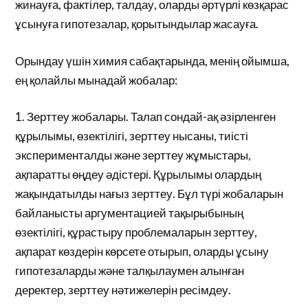
жинауға, фактілер, талдау, оларды әртүрлі көзқарас
ұсынуға гипотезалар, қорытындылар жасауға.
Орындау үшін химия сабақтарында, менің ойымша,
ең қолайлы мынадай жобалар:
1. Зерттеу жобалары. Талап сондай-ақ әзірленген
құрылымы, өзектілігі, зерттеу нысаны, тиісті
эксперименталды және зерттеу жұмыстары,
ақпаратты өңдеу әдістері. Құрылымы олардың
жақындатылды нағыз зерттеу. Бұл түрі жобаларын
байланысты аргументацией тақырыбының
өзектілігі, құрастыру проблемаларын зерттеу,
ақпарат көздерін көрсете отырып, оларды ұсыну
гипотезаларды және талқылаумен алынған
деректер, зерттеу нәтижелерін ресімдеу.