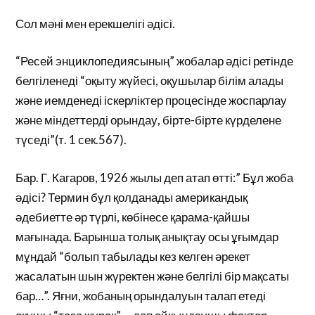
Сол мәні мен ерекшелігі әдісі.
“Ресей энциклопедиясының” жобалар әдісі ретінде
белгіленеді “оқыту жүйесі, оқушылар білім алады
және иемденеді іскерліктер процесінде жоспарлау
және міндеттерді орындау, бірте-бірте күрделене
түседі”(т. 1 сек.567).
Бар. Г. Кагаров, 1926 жылы деп атап өтті:” Бұл жоба
әдісі? Термин бұл қолданады американдық
әдебиетте әр түрлі, көбінесе қарама-қайшы
мағынада. Барынша толық анықтау осы ұғымдар
мұндай “болып табылады кез келген әрекет
жасалатын шын жүректен және белгілі бір мақсаты
бар…”. Яғни, жобаның орындалуын талап етеді