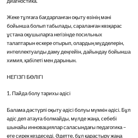
диагностика.
Жеке тұлғаға бағдарланған оқыту өзінің мәні
бойынша болып табылады, сараланған көзқарас
ұстана оқушыларға негізінде посильных
талаптарын ескере отырып, олардың мүдделерін,
интеллектуалды даму деңгейін, дайындау бойынша
химия, қабілеті мен дарынын.
НЕГІЗГІ БӨЛІГІ
1. Пайда болу тарихы әдісі
Балама дәстүрлі оқыту әдісі болуы мүмкін әдісі. Бұл
әдіс деп атауға болмайды, мүлде жаңа, себебі
шынайы инновациялар саласындағы педагогика –
өте сирек кездеседі. Әдетте, бұл қарастыру жаңа