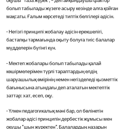
оқушы “таза жүрек”, – деп айқындаушы фактор
болып табылады жүзеге асыру кезінде алға қойған
мақсаты. Ғалым көрсетеді типтік белгілері әдісін.
· Негізгі принципі жобалау әдісін ерекшелігі,
бастапқы тармағында оқыту болуға тиіс балалар
мүдделерін бүгінгі күн.
· Мектеп жобалары болып табылады қалай
көшірмелерімен түрлі тараптардың елдің
шаруашылық өмірінің немен негізделеді қызметтік
бағынысына атындағы деп аталатын мектептік
заттар: хат, есеп, оқу.
· Үлкен педагогикалық мәні бар, ол бөлінетін
жобалар әдісі принципін дербестік жұмысы мен
оқушы “шын жүректен”. Балалардың назарын