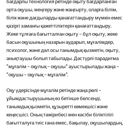
бағдарлы технология ретінде оқыту бағдарланған
орта оқушы, меңгеру және жаңғырту, оларға білім,
білік және дағдыларды қанағаттандыру мүмкін емес
қазіргі заманғы қажеттіліктерін қанағаттандыру.
Жеке тұлғаға бағытталған оқыту – бұл оқыту, жеке
басын оқушының назарын аударып, мұғалімдер,
психолог, және дәл осы танымдық қызметін, оқыту,
анықтаушы болып табылады. Дәстүрлі парадигма
“мұғалім – оқулық – оқушы” ауыстырылады жаңа –
“оқушы – оқулық – мұғалім”.
Оқу үдерісінде мұғалім ретінде жаңа рөлі –
ұйымдастырушының өз бетінше белсенді,
танымдық қызметін, құзыретті көмекшісі және
кеңесшісі. Оның тәжірибесі мен кәсіби біліктілігі
бағытталуға тиіс ғана емес, бақылау, оқушылардың,