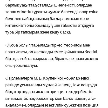
барлық уақытта ұсталады шиеленісті, олардан
талап етілетін тұрақты жұмыс белсенді, олар өзіне
белгілеп сабақтарының бағдарламасын және
интенсивті оны орындау үшін табысты атқаруға
тура бір тапсырма және көшу басқа.
· Жоба болып табылады тіркесі теориясы мен
практикасы, ол жасалады емес қойылғаны белгілі
бір ақыл-ой тапсырмалар, бірақ және практикалық
оның орындалуы.
Әзірлемелерге М. В. Крупеніної жобалар әдісі
ретінде ұсынылады мұндай кешенді іске асыруда
бірқатар педагогикалық принциптер: дербестік,
ынтымақтастық ересектер мен балалардың, ата-
аналармен, олардың өзектілігін субєктної позиция