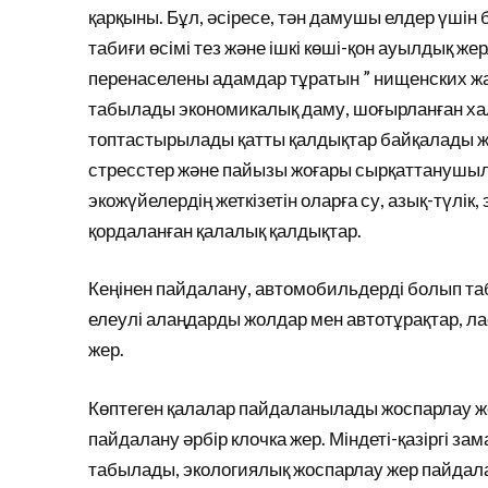
қарқыны. Бұл, әсіресе, тән дамушы елдер үшін
табиғи өсімі тез және ішкі көші-қон ауылдық ж
перенаселены адамдар тұратын ” нищенских ж
табылады экономикалық даму, шоғырланған хал
топтастырылады қатты қалдықтар байқалады жо
стресстер және пайызы жоғары сырқаттанушылы
экожүйелердің жеткізетін оларға су, азық-түлік,
қордаланған қалалық қалдықтар.
Кеңінен пайдалану, автомобильдерді болып таб
елеулі алаңдарды жолдар мен автотұрақтар, ла
жер.
Көптеген қалалар пайдаланылады жоспарлау ж
пайдалану әрбір клочка жер. Міндеті-қазіргі з
табылады, экологиялық жоспарлау жер пайдала