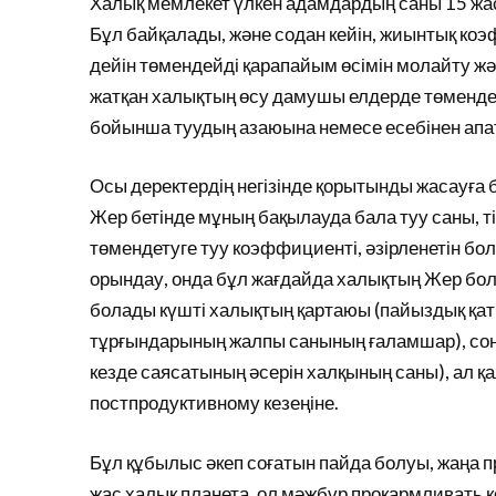
Халық мемлекет үлкен адамдардың саны 15 жасқ
Бұл байқалады, және содан кейін, жиынтық коэф
дейін төмендейді қарапайым өсімін молайту жә
жатқан халықтың өсу дамушы елдерде төмендет
бойынша туудың азаюына немесе есебінен апат
Осы деректердің негізінде қорытынды жасауға
Жер бетінде мұның бақылауда бала туу саны, т
төмендетуге туу коэффициенті, әзірленетін бол
орындау, онда бұл жағдайда халықтың Жер бол
болады күшті халықтың қартаюы (пайыздық қат
тұрғындарының жалпы санының ғаламшар), соны
кезде саясатының әсерін халқының саны), ал қ
постпродуктивному кезеңіне.
Бұл құбылыс әкеп соғатын пайда болуы, жаңа 
жас халық планета, ол мәжбүр прокармливать кө