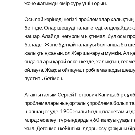
және жағымды өмір сүру үшін орын.
Осылай көрінеді негізгі проблемалар халықтың 
бетінде. Олар шешуді талап етеді, әлдеқайда ж
нашар. Алайда, неғұрлым ықтимал, бұл осы п
болады. Және бұл қайталануы болғанша біз шеш
халықтың санын, ол Жер шығаруы мүмкін. Ал қа
онда ол ары қарай өскен кезде, халықтың, геом
ойлауға. Жақсы ойлауға, проблемаларды шешуге
пустить бетімен.
Атақты ғалым Сергей Петрович Капица бір сұх
проблемаларының орталық проблема болып таб
шапшаң өсуде. 1900 жылы біздің планетамызда 
млрд.: еселеу, тұрғындардың 60-қа жуық уақыт қ
жыл. Дегенмен кейінгі жылдары өсу қарқыны б