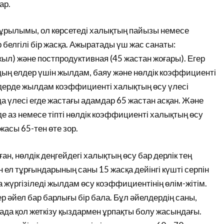
ар.
ұрылымы, ол көрсетеді халықтың пайызы немесе
белгілі бір жасқа. Ажыратады үш жас санаты:
 жыл) және постпродуктивная (45 жастан жоғары). Егер
ң елдер үшін жылдам, баяу және нөлдік коэффициенті
лдерде жылдам коэффициенті халықтың өсу үлесі
а үлесі егде жастағы адамдар 65 жастан асқан. Және
е аз немесе тіпті нөлдік коэффициенті халықтың өсу
жасы 65-тен өте зор.
, нөлдік деңгейдегі халықтың өсу бар дерлік тең
н ел тұрғындарының саны 15 жасқа дейінгі күшті серпін
 жүргізіледі жылдам өсу коэффициентінің өлім-жітім.
 әйел бар барлығы бір бала. Бұл әйелдердің саны,
мада қол жеткізу қыздармен ұрпақты болу жасындағы.