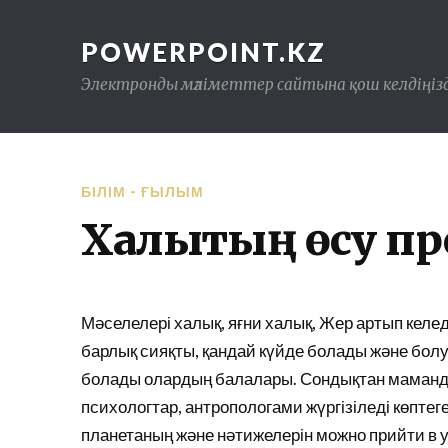
POWERPOINT.KZ
Электронды мәліметтер сайтына қош келдіңізд
БІЛІМ - ҒЫЛЫМ
Халықтың өсу п
Мәселелері халық, яғни халық, Жер артып келе
барлық сияқты, қандай күйде болады және болуғ
болады олардың балалары. Сондықтан маманда
психологтар, антропологами жүргізіледі көпте
планетаның және нәтижелерін можно прийти в 