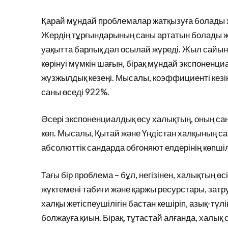
Қарай мұндай проблемалар жатқызуға болады х
Жердің тұрғындарының саны артатын болады жа
уақытта барлық дәл осылай жүреді. Жыл сайынғ
көрінуі мүмкін шағын, бірақ мұндай экспоненци
жүзжылдық кезеңі. Мысалы, коэффициенті кезін
саны өседі 922%.
Әсері экспоненциалдық өсу халықтың, оның са
көп. Мысалы, Қытай және Үндістан халқының 
абсолюттік сандарда обгоняют елдерінің көпшілі
Тағы бір проблема – бұл, негізінен, халықтың ө
жүктемені табиғи және қаржы ресурстары, затруд
халқы жетіспеушілігін бастан кешіріп, азық-түлік 
болжауға қиын. Бірақ, тұтастай алғанда, халы