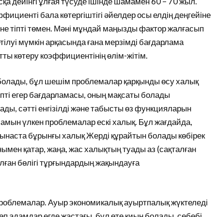
а дейінгі ұлғая түсуде ішінде шамамен 60 – 70 жыл.
фициенті бала көтергіштігі әйелдер осы елдің деңгейіне
не тіпті төмен. Мәні мұндай маңызды фактор жалғасып
ілуі мүмкін арқасында ғана мерзімді бағдарлама
ты көтеру коэффициентінің өлім-жітім.
 болады, бұл шешім проблемалар қарқынды өсу халық
іпті егер бағдарламасы, оның мақсаты болады
ады, сәтті енгізілді және табысты өз функцияларын
амын үлкен проблемалар ескі халық. Бұл жағдайда,
ынаста бұрынғы халық Жерді құрайтын болады көбірек
мен қатар, жаңа, жас халықтың туады аз (сақталған
алған бөлігі тұрғындардың жақындауға
проблемалар. Ауыр экономикалық ауыртпалық жүктеледі
п адамдар егде жастағы, бұл өте қиын болады, себебі,