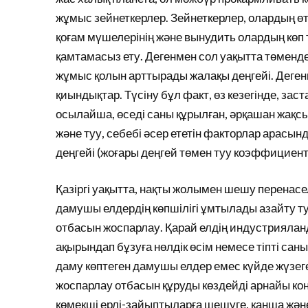
жұмыс зейнеткерлер. Зейнеткерлер, олардың өт
қоғам мүшелерінің және вынудить олардың көп
қамтамасыз ету. Дегенмен сол уақытта төменд
жұмыс қолын арттырады жалақы деңгейі. Деген
қиындықтар. Түсіну бұл факт, өз кезегінде, за
осылайша, өседі саны құрылған, әрқашан жақсы
және туу, себебі әсер ететін факторлар арасын
деңгейі (жоғары деңгей төмен туу коэффициенті
Қазіргі уақытта, нақты жолымен шешу перенасел
дамушы елдердің көпшілігі ұмтылады азайту т
отбасын жоспарлау. Қарай елдің индустриялан
ақырындап бұзуға нөлдік өсім немесе тіпті сан
даму көптеген дамушы елдер емес күйде жүзе
жоспарлау отбасын құруды көздейді арнайы ко
көмекші ерлі-зайыптыларға шешуге, қанша жән