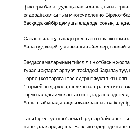
факторы бала туудың азаюы халық тығыз орна
елдердің халқы тым многочисленно. Бірақ отба
басқа да кейбір дамушы елдерде, соның ішінде
Сарапшылар ұсынады рөлін арттыру экономика
бала туу, кеңейту және алған әйелдер, сондай-а
Бағдарламаларының тиімділігін отбасын жоспар
туралы ақпарат әр түрлі тәсілдері бақылау туу,
Төрт ең көп тараған тәсілдеріне жүктілікті бо
бітірмейтін дәрілер, ішілетін контрацептивтер
гормональды имплантаторы қолданылады елдер қ
болып табылады заңды және заңсыз түсік түсіру.
Тағы бір елеулі проблема бірқатар байланыст
және қалалардың өсуі. Барлық елдерінде және ә