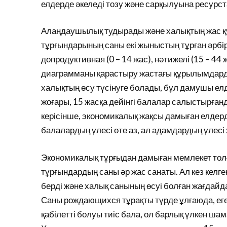
елдерде әкеледі тозу және сарқылуына ресурст
Алаңдаушылық тудырады және халықтың жас қ
тұрғындарының саны екі жыныстың тұрған әрбір 
допродуктивная (0 – 14 жас), нәтижелі (15 – 44
диаграмманы қарастыру жастағы құрылымдарды
халықтың өсу түсінуге болады, бұл дамушы е
жоғары, 15 жасқа дейінгі балалар салыстырғанд
керісінше, экономикалық жақсы дамыған елдерд
балалардың үлесі өте аз, ал адамдардың үлесі 
Экономикалық тұрғыдан дамыған мемлекет толған
тұрғындардың саны әр жас санаты. Ал кез келге
берді және халық санының өсуі болған жағдайда
Саны рождающихся тұрақты түрде ұлғаюда, егер
қабілетті болуы тиіс бала, ол барлық үлкен ша