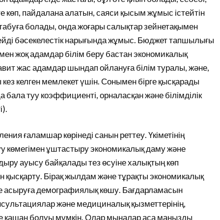
е көп, пайдалана алатын, саяси қысым жұмыс істейтін
 табуға болады, онда жоғары салықтар зейнетақымен
ейді бәсекелестік нарығында жұмыс. Бюджет тапшылығы
мен жоқ адамдар білім беру бастан экономикалық
ставит жас адамдар шындап ойлануға білім туралы, және,
 кез келген мемлекет үшін. Сонымен бірге қысқарады
да бала туу коэффициенті, орналасқан және білімділік
).
ения ғаламшар көрінеді санын реттеу. Үкіметінің
уу көмегімен ұштастыру экономикалық даму және
дыру ауысу байқалады тез өсуіне халықтың көп
ын қысқарту. Бірақ жылдам және тұрақты экономикалық
ге асыруға демографиялық көшу. Бағдарламасын
нсультациялар және медициналық қызметтерінің,
е қашан болуы мүмкін. Олар мыналар аса маңызды