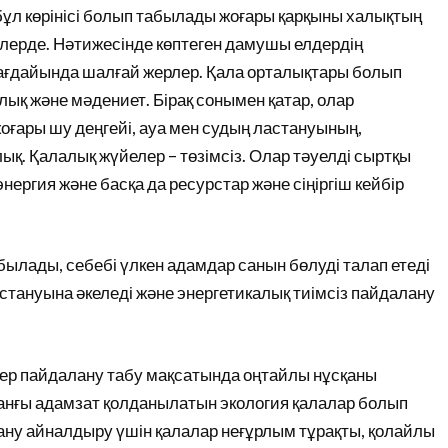
 бұл көрінісі болып табылады жоғары қарқыны халықтың
ерлерде. Нәтижесінде көптеген дамушы елдердің
ағдайында шалғай жерлер. Қала орталықтары болып
ық және мәдениет. Бірақ сонымен қатар, олар
ғары шу деңгейі, ауа мен судың ластануының,
қ. Қалалық жүйелер – төзімсіз. Олар тәуелді сыртқы
 энергия және басқа да ресурстар және сіңіргіш кейбір
ылады, себебі үлкен адамдар санын бөлуді талап етеді
стануына әкеледі және энергетикалық тиімсіз пайдалану
ер пайдалану табу мақсатында оңтайлы нұсқаны
аманғы адамзат қолданылатын экология қалалар болып
ну айналдыру үшін қалалар неғұрлым тұрақты, қолайлы