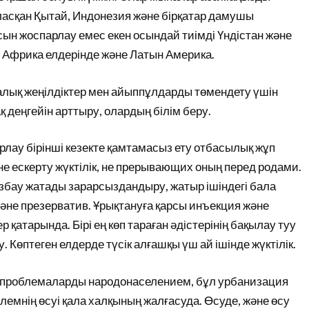
ласқан Қытай, Индонезия және бірқатар дамушы
сын жоспарлау емес екен осындай тиімді Үндістан және
, Африка елдерінде және Латын Америка.
лық жеңілдіктер мен айыппұлдарды төмендету үшін
қ деңгейін арттыру, олардың білім беру.
лау бірінші кезекте қамтамасыз ету отбасылық жұп
 не ескерту жүктілік, не прерывающих оның перед родами.
лғызбау жатады зарарсыздандыру, жатыр ішіндегі бала
 және презерватив. Ұрықтануға қарсы инъекция және
атарында. Бірі ең көп тараған әдістерінің бақылау туу
 Көптеген елдерде түсік алғашқы үш ай ішінде жүктілік.
ы проблемаларды народонаселением, бұл урбанизация
лемнің өсуі қала халқының жалғасуда. Өсуде, және өсу