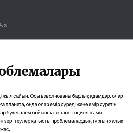
ер!
роблемалары
ді жыл сайын. Осы взволнованы барлық адамдар, олар
а планета, онда олар өмір сүреді және өмір сүретін
р бүкіл әлем бойынша эколог, социологами,
ген зерттеулер қатысты проблемалардың тұрғын халық
ужас.