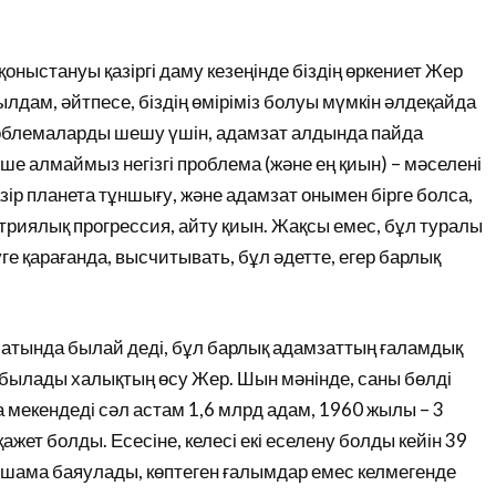
қоныстануы қазіргі даму кезеңінде біздің өркениет Жер
ылдам, әйтпесе, біздің өміріміз болуы мүмкін әлдеқайда
роблемаларды шешу үшін, адамзат алдында пайда
е алмаймыз негізгі проблема (және ең қиын) – мәселені
зір планета тұншығу, және адамзат онымен бірге болса,
етриялық прогрессия, айту қиын. Жақсы емес, бұл туралы
 қарағанда, высчитывать, бұл әдетте, егер барлық
батында былай деді, бұл барлық адамзаттың ғаламдық
ылады халықтың өсу Жер. Шын мәнінде, саны бөлді
мекендеді сәл астам 1,6 млрд адам, 1960 жылы – 3
ажет болды. Есесіне, келесі екі еселену болды кейін 39
іршама баяулады, көптеген ғалымдар емес келмегенде