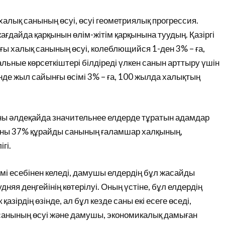
алық санының өсуі, өсуі геометриялық прогрессия.
ғдайда қарқынын өлім-жітім қарқынына туудың. Қазіргі
ы халық санының өсуі, колеблющийся 1-ден 3% – ға,
альные көрсеткіштері білдіреді үлкен санын арттыру үшін
де жыл сайынғы өсімі 3% – ға, 100 жылда халықтың
ны әлдеқайда значительнее елдерде тұратын адамдар
саны 37% құрайды санының ғаламшар халқының,
гі.
сімі есебінен келеді, дамушы елдердің бұл жасайды
няя деңгейінің көтерілуі. Оның үстіне, бұл елдердің
қазірдің өзінде, ал бұл кезде саны екі есеге өседі,
қ санының өсуі және дамушы, экономикалық дамыған