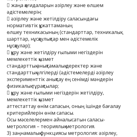
 жаңа қағидаларын әзірлеу және өлшем
әдістемелерін;
 әзірлеу және жетілдіру саласындағы
нормативтік құжаттаманың
өлшеу техникасының (стандарттар, техникалық
шарттар, нұсқаулықтар мен әдістемелік
нұсқаулар);
 құру және жетілдіру ғылыми негіздерін
мемлекеттік қызмет
стандарттық анықтамалық деректер және
стандарттық үлгілерді (әдістемелерді әзірлеу
эксперименттік анықтау ең сенімді мәндерін
физикалық тұрақтылар;
 құру және ғылыми негіздерін жетілдіру,
мемлекеттік қызмет
аттестаттау өнім сапасын, оның ішінде бағалау
критерийлерін өнім сапасы.
Осы мәселелермен айналысатын саласы-
метрология – теориялық метрология.
3) заңнамалық функциясы метрология: әзірлеу,