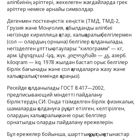
әліпбиінің әріптері, жекелеген жағдайларда грек
әріптер немесе арнайы символдар.
Дегенмен посткеңестік кеңістік (ТМД, ТМД-2,
Грузия және Моңғолия, қабылданды әліпбиі
негізінде кириллица қатар, халықаралық белгілермен
(сол — олардың орнына) белгілер қолданылады,
негізделген ұлттық атаулары: “килограмм” — кг,
арм. կիլոգրամ -կգ, жүк. კილოგრამი — კგ, азерб.
kiloqram — kq. 1978 жылдан бастап орыс белгілер
бірлік бағынады және сол қағидаларға жазу және
халықаралық (төменде қараңыз).
Ресейде қолданылады ГОСТ 8.417—2002,
предписывающий міндетті пайдалану
бірліктердің СИ. Онда тізімделген бірлік физикалық
шамаларды қолдануға рұқсат етілген, келтірілген,
олардың халықаралық және орыс белгілер
орнатылды оларды пайдалану ережелерін.
Бұл ережелер бойынша, шарттық-құқықтық қатынастар