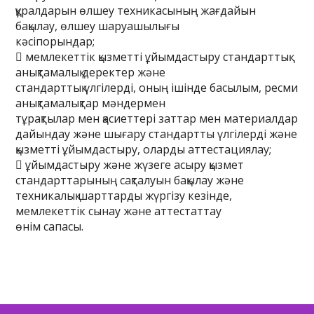
құралдарын өлшеу техникасының жағдайын
бақылау, өлшеу шаруашылығы
кәсіпорындар;
 мемлекеттік қызметті ұйымдастыру стандарттық
анықтамалық деректер және
стандарттық үлгілерді, оның ішінде басылым, ресми
анықтамалықтар мәндермен
тұрақтылар мен қасиеттері заттар мен материалдар
дайындау және шығару стандартты үлгілерді және
қызметті ұйымдастыру, оларды аттестациялау;
 ұйымдастыру және жүзеге асыру қызмет
стандарттарының сақталуын бақылау және
техникалық шарттарды жүргізу кезінде,
мемлекеттік сынау және аттестаттау
өнім сапасы.