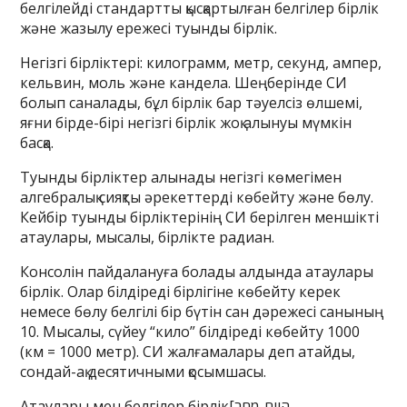
белгілейді стандартты қысқартылған белгілер бірлік
және жазылу ережесі туынды бірлік.
Негізгі бірліктері: килограмм, метр, секунд, ампер,
кельвин, моль және кандела. Шеңберінде СИ
болып саналады, бұл бірлік бар тәуелсіз өлшемі,
яғни бірде-бірі негізгі бірлік жоқ алынуы мүмкін
басқа.
Туынды бірліктер алынады негізгі көмегімен
алгебралық сияқты әрекеттерді көбейту және бөлу.
Кейбір туынды бірліктерінің СИ берілген меншікті
атаулары, мысалы, бірлікте радиан.
Консолін пайдалануға болады алдында атаулары
бірлік. Олар білдіреді бірлігіне көбейту керек
немесе бөлу белгілі бір бүтін сан дәрежесі санының
10. Мысалы, сүйеу “кило” білдіреді көбейту 1000
(км = 1000 метр). СИ жалғамалары деп атайды,
сондай-ақ десятичными қосымшасы.
Атаулары мен белгілер бірлік[היום-מחר