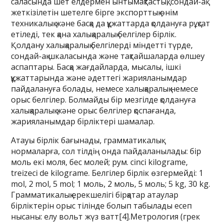
саласында шет елдермен ынтымақтастық, сондай-ақ
жеткізілетін шетелге бірге экспорттық өнім
техникалық және басқа да құжаттарда қолдануға рұқсат
етіледі, тек қана халықаралық белгілер бірлік.
Қолдану халықаралық белгілерді міндетті түрде,
сондай-ақ шкаласында және тақтайшаларда өлшеу
аспаптары. Басқа жағдайларда, мысалы, ішкі
құжаттарында және әдеттегі жарияланымдар
пайдалануға болады, немесе халықаралық немесе
орыс белгілер. Болмайды бір мезгілде қолдануға
халықаралық және орыс белгілер қоспағанда,
жарияланымдар бірліктері шамалар.
Атауы бірлік бағынады, грамматикалық
нормаларға, сол тілдің онда пайдаланылады: бір
моль екі моля, бес молей; рум. cinci kilograme,
treizeci de kilograme. Белгілер бірлік өзгермейді: 1
mol, 2 mol, 5 mol; 1 моль, 2 моль, 5 моль; 5 kg, 30 kg.
Грамматикалық ерекшелігі бірқатар атаулар
бірліктерін орыс тілінде болып табылады есеп
нысаны: елу вольт жүз ватт[4].Метрология (грек