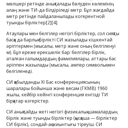
мөлшері ретінде анықталады бөлуден көлемінің
алаң және ТИ-да білдіріледі метр. Бұл жағдайда
метр ретінде пайдаланылады когерентной
туынды бірліктер[2][4].
Атаулары мен белгілер негізгі бірліктер, сол сияқты
басқа да барлық бірлікті СИ жазылады кішкентай
әріптермен (мысалы, метр және оның белгіленуі
м). Бұл ереже ерекшелік бар: белгілер бірлік,
аталған ғалымдардың фамилиялары, аттары бас
әріппен жазылады (мысалы, ампер символымен
белгіленеді.
СИ қабылданды XI Бас конференциясының
шаралары бойынша және весам (ГКМВ) 1960
жылы, кейбір кейінгі конференция енгізді ТИ
бірқатар өзгерістер.
СИ анықтайды жеті негізгі физикалық шамалардың
бірлік және туынды бірліктер (қысқаша — бірліктер
СИ бірлік), сондай-ақ жиынтығы тіреуіш. СИ