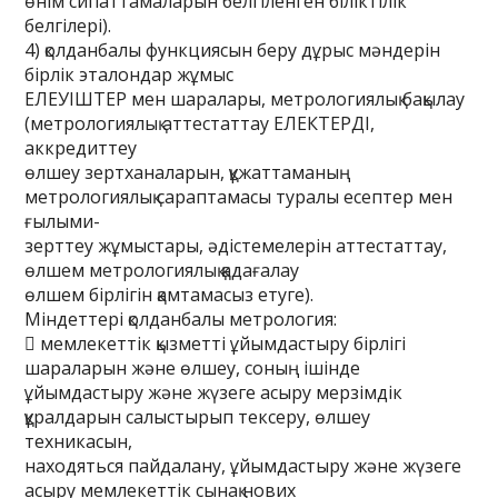
өнім сипаттамаларын белгіленген біліктілік
белгілері).
4) қолданбалы функциясын беру дұрыс мәндерін
бірлік эталондар жұмыс
ЕЛЕУІШТЕР мен шаралары, метрологиялық бақылау
(метрологиялық аттестаттау ЕЛЕКТЕРДІ,
аккредиттеу
өлшеу зертханаларын, құжаттаманың
метрологиялық сараптамасы туралы есептер мен
ғылыми-
зерттеу жұмыстары, әдістемелерін аттестаттау,
өлшем метрологиялық қадағалау
өлшем бірлігін қамтамасыз етуге).
Міндеттері қолданбалы метрология:
 мемлекеттік қызметті ұйымдастыру бірлігі
шараларын және өлшеу, соның ішінде
ұйымдастыру және жүзеге асыру мерзімдік
құралдарын салыстырып тексеру, өлшеу
техникасын,
находяться пайдалану, ұйымдастыру және жүзеге
асыру мемлекеттік сынақ нових