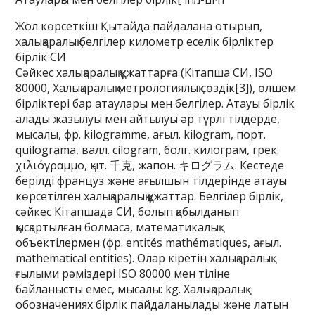
Жол көрсеткіш Қытайда пайдалана отырып,
халықаралық белгілер километр еселік бірліктер
бірлік СИ
Сәйкес халықаралық құжаттарға (Кітапша СИ, ISO
80000, Халықаралық метрологиялық сөздік[3]), өлшем
бірліктері бар атаулары мен белгілер. Атауы бірлік
алады жазылуы мен айтылуы әр түрлі тілдерде,
мысалы, фр. kilogramme, ағыл. kilogram, порт.
quilograma, валл. cilogram, болг. килограм, грек.
χιλιόγραμμο, қыт. 千克, жапон. キログラム. Кестеде
берілді француз және ағылшын тілдерінде атауы
көрсетілген халықаралық құжаттар. Белгілер бірлік,
сәйкес Кітапшада СИ, болып қабылданып
қысқартылған болмаса, математикалық
объектілермен (фр. entités mathématiques, ағыл.
mathematical entities). Олар кіретін халықаралық
ғылыми рәміздері ISO 80000 мен тіліне
байланысты емес, мысалы: kg. Халықаралық
обозначениях бірлік пайдаланылады және латын