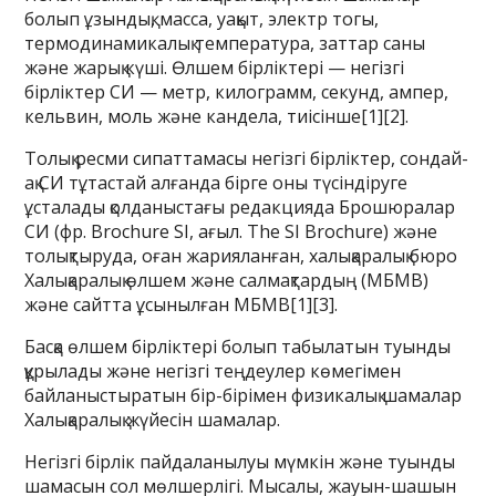
болып ұзындық, масса, уақыт, электр тогы,
термодинамикалық температура, заттар саны
және жарық күші. Өлшем бірліктері — негізгі
бірліктер СИ — метр, килограмм, секунд, ампер,
кельвин, моль және кандела, тиісінше[1][2].
Толық ресми сипаттамасы негізгі бірліктер, сондай-
ақ СИ тұтастай алғанда бірге оны түсіндіруге
ұсталады қолданыстағы редакцияда Брошюралар
СИ (фр. Brochure SI, ағыл. The SI Brochure) және
толықтыруда, оған жарияланған, халықаралық бюро
Халықаралық өлшем және салмақтардың (МБМВ)
және сайтта ұсынылған МБМВ[1][3].
Басқа өлшем бірліктері болып табылатын туынды
құрылады және негізгі теңдеулер көмегімен
байланыстыратын бір-бірімен физикалық шамалар
Халықаралық жүйесін шамалар.
Негізгі бірлік пайдаланылуы мүмкін және туынды
шамасын сол мөлшерлігі. Мысалы, жауын-шашын