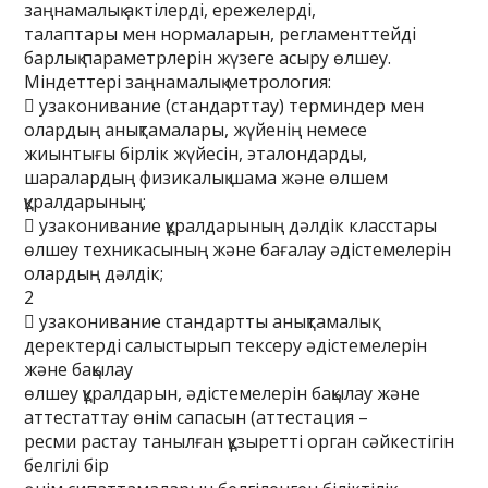
заңнамалық актілерді, ережелерді,
талаптары мен нормаларын, регламенттейді
барлық параметрлерін жүзеге асыру өлшеу.
Міндеттері заңнамалық метрология:
 узаконивание (стандарттау) терминдер мен
олардың анықтамалары, жүйенің немесе
жиынтығы бірлік жүйесін, эталондарды,
шаралардың физикалық шама және өлшем
құралдарының;
 узаконивание құралдарының дәлдік класстары
өлшеу техникасының және бағалау әдістемелерін
олардың дәлдік;
2
 узаконивание стандартты анықтамалық
деректерді салыстырып тексеру әдістемелерін
және бақылау
өлшеу құралдарын, әдістемелерін бақылау және
аттестаттау өнім сапасын (аттестация –
ресми растау танылған құзыретті орган сәйкестігін
белгілі бір