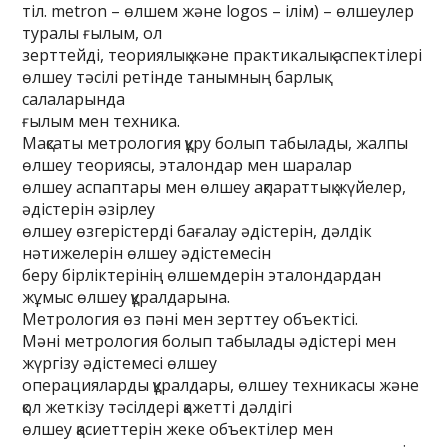
тіл. metron – өлшем және logos – ілім) – өлшеулер
туралы ғылым, ол
зерттейді, теориялық және практикалық аспектілері
өлшеу тәсілі ретінде танымның барлық
салаларында
ғылым мен техника.
Мақсаты метрология құру болып табылады, жалпы
өлшеу теориясы, эталондар мен шаралар
өлшеу аспаптары мен өлшеу ақпараттық жүйелер,
әдістерін әзірлеу
өлшеу өзгерістерді бағалау әдістерін, дәлдік
нәтижелерін өлшеу әдістемесін
беру бірліктерінің өлшемдерін эталондардан
жұмыс өлшеу құралдарына.
Метрология өз пәні мен зерттеу объектісі.
Мәні метрология болып табылады әдістері мен
жүргізу әдістемесі өлшеу
операцияларды құралдары, өлшеу техникасы және
қол жеткізу тәсілдері қажетті дәлдігі
өлшеу қасиеттерін жеке объектілер мен