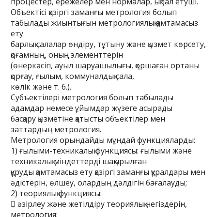
процестер, ережелер мен нормалар, ықпал етуші.
Объектісі қазіргі заманғы метрология болып
табылады жиынтығын метрологиялық қамтамасыз
ету
барлық салалар өндіру, тұтыну және қызмет көрсету,
қоғамның, оның элементтерін
(өнеркәсіп, ауыл шаруашылығы, қоршаған ортаны
қорғау, ғылым, коммуналдық сала,
көлік және т. б.).
Субъектілері метрология болып табылады
адамдар немесе ұйымдар жүзеге асырады
басқару қызметіне қатысты объектілер мен
заттардың метрология.
Метрология орындайды мұндай функцияларды:
1) ғылыми-техникалық функциясы: ғылыми және
техникалық міндеттерді шақырылған
құруды қамтамасыз ету қазіргі заманғы құралдары мен
әдістерін, өлшеу, олардың дәлдігін бағалауды;
2) теориялық функциясы:
 әзірлеу және жетілдіру теориялық негіздерін,
метрология;