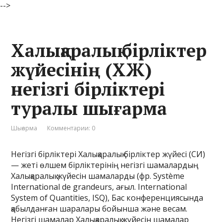
-->
Халықаралық бірліктер
жүйесінің (ХЖ)
негізгі бірліктері
туралы шығарма
Шығарма
Комментарии: 0
Негізгі бірліктері Халықаралық бірліктер жүйесі (СИ)
— жеті өлшем бірліктерінің негізгі шамалардың
Халықаралық жүйесін шамаларды (фр. Système
International de grandeurs, ағыл. International
System of Quantities, ISQ), Бас конференциясында
қабылданған шаралары бойынша және весам.
Негізгі шамалар Халықаралық жүйесін шамалар