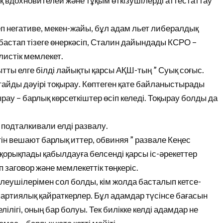
ық вдохновителей және тұқым өткізушілерді аттестаттау
еп негативе, мекен-жайы, бұл адам льет либералдық
 бастап тізеге өнеркәсіп, Сталин дайындады КСРО –
листік мемлекет.
ытты елге білді лайықты қарсы АҚШ-тың ” Суық соғыс.
тайды дәуірі тоқырау. Көптеген қате байланыстырады
рау – барлық көрсеткіштер өсіп келеді. Тоқырау болды да
подталкивали елді развалу.
ін вешают барлық иттер, обвиняя ” развале Кеңес
 қорықпады қабылдауға белсенді қарсы іс-әрекеттер
п заговор және мемлекеттік төңкеріс.
билеушілерімен сол болды, кім жолда басталып кетсе-
 партиялық қайраткерлер. Бұл адамдар түсінсе бағасын
лігі, оның бар болуы. Тек билікке келді адамдар не