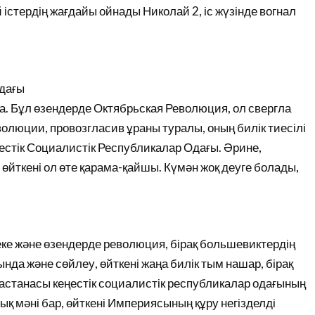
істердің жағдайы ойнады Николай 2, іс жүзінде вогнал
Одағы
. Бұл өзендерде Октябрьская Революция, ол свергла
олюции, провозгласив ұраны туралы, оның билік тиесілі
стік Социалистік Республикалар Одағы. Әрине,
, өйткені ол өте қарама-қайшы. Күмән жоқ деуге болады,
ке және өзендерде революция, бірақ большевиктердің
нда және сөйлеу, өйткені жаңа билік тым нашар, бірақ
астанасы кеңестік социалистік республикалар одағының
қ мәні бар, өйткені Империясының құру негізделді