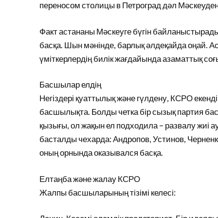
переносом столицы в Петроград дәл Мәскеуден
Факт астананы Мәскеуге бүгін байланыстырады
басқа. Шын мәнінде, барлық әлдеқайда оңай. А
үміткерлердің билік жағдайында азаматтық соғ
Басшылар елдің
Негіздері қуаттылық және гүлдену, КСРО екен
басшылықта. Болды четка бір сызық партия ба
қызығы, ол жақын ел подходила – развалу жиі 
басталды чехарда: Андропов, Устинов, Черненко
оның орнында оказывался басқа.
Елтаңба және жалау КСРО
Жалпы басшыларының тізімі келесі: