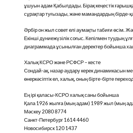
ұшуын адам Қабылдады. Бірақ кеңестік ғарышқ
сұрақтар туғызады, және мамандардың бірде-қ
Әрбір он жыл совет елі аумақты табиғи өсім. 
Екінші дүниежүзілік соғыс. Кепілмен туудың ұл
диаграммада ұсынылған деректер бойынша ха
Халық КСРО және РСФСР – кесте
Сондай-ақ, назар аудару керек динамикасын ме
өнеркәсіптік ел, халық, оның бірте-бірте пере
Ең ірі қаласы-КСРО халық саны бойынша
Қала 1926 жылға (мың адам) 1989 жыл (мың ад
Мәскеу 2080 8774
Санкт-Петербург 1614 4460
Новосибирск 120 1437