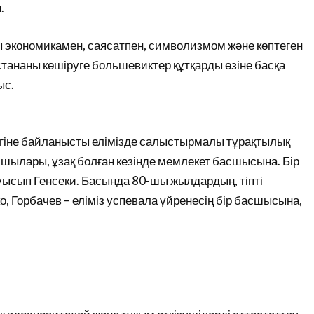
.
 экономикамен, саясатпен, символизмом және көптеген
стананы көшіруге большевиктер құтқарды өзіне басқа
ыс.
дігіне байланысты елімізде салыстырмалы тұрақтылық
сшылары, ұзақ болған кезінде мемлекет басшысына. Бір
ауысып Генсеки. Басында 80-шы жылдардың, тіпті
, Горбачев – еліміз успевала үйренесің бір басшысына,