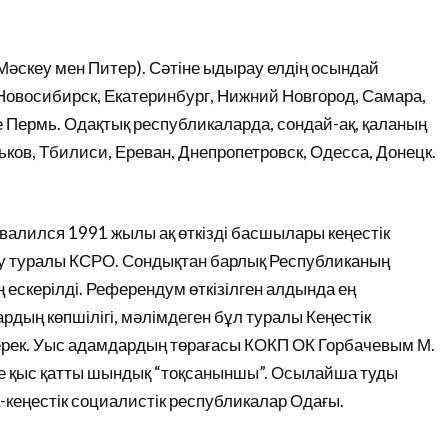
Мәскеу мен Питер). Сәтіне ыдырау елдің осындай
, Новосибирск, Екатеринбург, Нижний Новгород, Самара,
е Пермь. Одақтық республикаларда, сондай-ақ, қаланың
ьков, Тбилиси, Ереван, Днепропетровск, Одесса, Донецк.
валился 1991 жылы ақ өткізді басшылары кеңестік
 туралы КСРО. Сондықтан барлық Республиканың
ың ескерілді. Референдум өткізілген алдында ең
рдың көпшілігі, мәлімдеген бұл туралы Кеңестік
ерек. Уыс адамдардың төрағасы КОКП ОК Горбачевым М.
ге қыс қатты шындық “тоқсаныншы”. Осылайша туды
кеңестік социалистік республикалар Одағы.