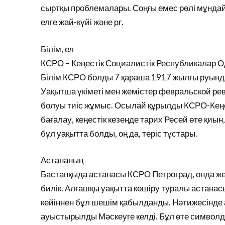
сыртқы проблемалары. Соңғы емес рөлі мұндай 
елге жай-күйі және pr.
Білім, ел
КСРО – Кеңестік Социалистік Республикалар 
Білім КСРО болды 7 қараша 1917 жылғы руында
Уақытша үкіметі мен жемістер февральской рев
болуы тиіс жұмыс. Осылай құрылды КСРО-Кеңе
бағалау, кеңестік кезеңде тарих Ресей өте қиын
бұл уақытта болды, оң да, теріс тұстары.
Астананың
Бастапқыда астанасы КСРО Петроград, онда же
билік. Алғашқы уақытта көшіру туралы астанасы
кейіннен бұл шешім қабылданды. Нәтижесінде 
ауыстырылды Мәскеуге келді. Бұл өте символды