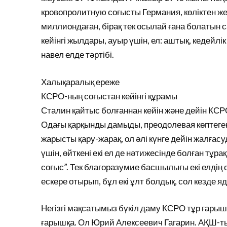
кровопролитную соғысты Германия, көліктен же
миллиондаған, бірақ тек осылай ғана болатын с
кейінгі жылдары, ауыр үшін, ел: аштық, кедейлі
навел елде тәртібі.
Халықаралық ереже
КСРО-ның соғыстан кейінгі құрамы
Сталин қайтыс болғаннан кейін және дейін КС
Одағы қарқынды дамыды, преодолевая көптег
жарысты қару-жарақ, ол әлі күнге дейін жалғас
үшін, өйткені екі ел де нәтижесінде болған тұр
соғыс”. Тек благоразумие басшылығы екі елдің
ескере отырып, бұл екі ұлт болдық, сол кезде я
Негізгі мақсатымыз бүкіл даму КСРО тұр ғары
ғарышқа. Ол Юрий Алексеевич Гагарин. АҚШ-т