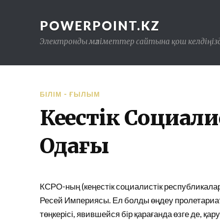
POWERPOINT.KZ
Электронды мәліметтер сайтына қош келдіңізд
БІЛІМ - ҒЫЛЫМ
Кеңестік Социал
Одағы
КСРО-ның (кеңестік социалистік республикалар
Ресей Империясы. Ел болды өңдеу пролетариаты,
төңкерісі, явившейся бір қарағанда өзге де, қар