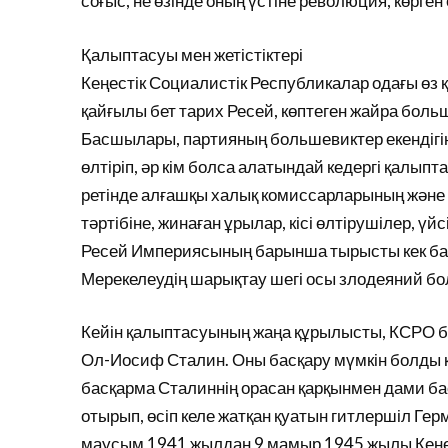
соғыс, не өзінде оның үстіне революция, көрген е
Қалыптасуы мен жетістіктері
Кеңестік Социалистік Республикалар одағы өз
қайғылы бет тарих Ресей, көптеген жайра боль
Басшылары, партияның большевиктер екендігін 
өлтіріп, әр кім болса алатындай кедергі қалы
ретінде алғашқы халық комиссарларының және х
тәртібіне, жинаған ұрылар, кісі өлтірушілер, үйс
Ресей Империясының барынша тырысты кек бар
Мерекелеудің шарықтау шегі осы злодеяний бол
Кейін қалыптасуының жаңа құрылысты, КСРО бас
Ол-Иосиф Сталин. Оны басқару мүмкін болды кей
басқарма Сталиннің орасан қарқынмен дами ба
отырып, өсіп келе жатқан қуатын гитлершіл Гер
маусым 1941 жылдан 9 мамыр 1945 жылы Кеңес