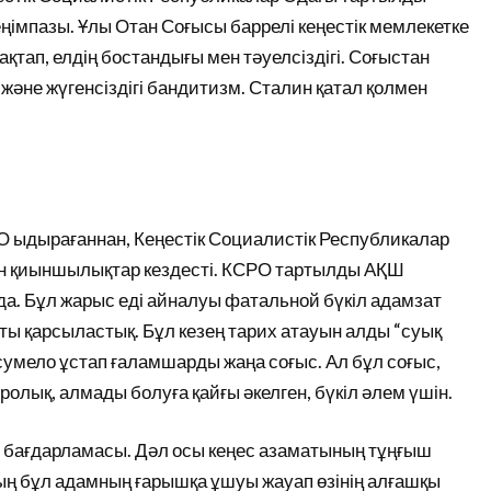
ңімпазы. Ұлы Отан Соғысы баррелі кеңестік мемлекетке
ақтап, елдің бостандығы мен тәуелсіздігі. Соғыстан
к және жүгенсіздігі бандитизм. Сталин қатал қолмен
РО ыдырағаннан, Кеңестік Социалистік Республикалар
ен қиыншылықтар кездесті. КСРО тартылды АҚШ
уда. Бұл жарыс еді айналуы фатальной бүкіл адамзат
ақты қарсыластық. Бұл кезең тарих атауын алды “суық
 сумело ұстап ғаламшарды жаңа соғыс. Ал бұл соғыс,
дролық, алмады болуға қайғы әкелген, бүкіл әлем үшін.
ш бағдарламасы. Дәл осы кеңес азаматының тұңғыш
ың бұл адамның ғарышқа ұшуы жауап өзінің алғашқы