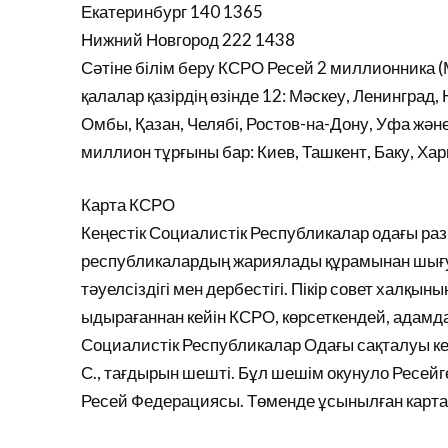
Екатеринбург 140 1365
Нижний Новгород 222 1438
Сәтіне білім беру КСРО Ресей 2 миллионника (
қалалар қазірдің өзінде 12: Мәскеу, Ленинград
Омбы, Қазан, Челябі, Ростов-на-Дону, Уфа жән
миллион тұрғыны бар: Киев, Ташкент, Баку, Хар
Карта КСРО
Кеңестік Социалистік Республикалар одағы раз
республикалардың жариялады құрамынан шығу
тәуелсіздігі мен дербестігі. Пікір совет халқын
ыдырағаннан кейін КСРО, көрсеткендей, адамда
Социалистік Республикалар Одағы сақталуы к
С., тағдырын шешті. Бұл шешім окунуло Ресей
Ресей Федерациясы. Төменде ұсынылған карта-