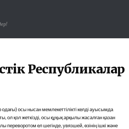
ер!
истік Республикалар
 одағы) осы нысан мемлекеттілікті келді ауысымда
 ол қол жеткізді, осы құқық арқылы жасалған қазан
улы переворотом ел шегінде, увязшей, өзінің ішкі және