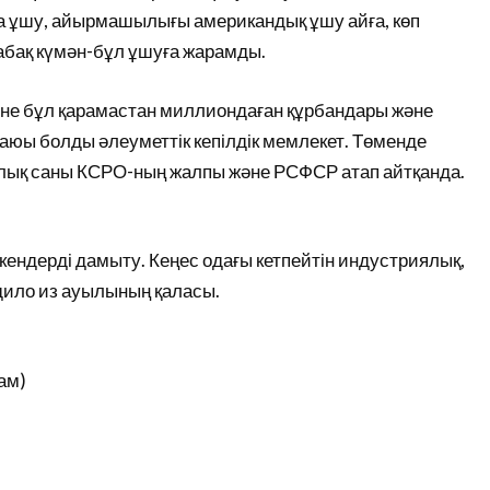
а ұшу, айырмашылығы американдық ұшу айға, көп
абақ күмән-бұл ұшуға жарамды.
Және бұл қарамастан миллиондаған құрбандары және
ғаюы болды әлеуметтік кепілдік мемлекет. Төменде
лық саны КСРО-ның жалпы және РСФСР атап айтқанда.
кендерді дамыту. Кеңес одағы кетпейтін индустриялық,
ходило из ауылының қаласы.
ам)