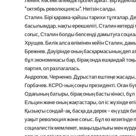
Ленин. Көсемі әлемдік пролетариат. Бір идеял
“октябрь революциясы”. Негізін салды.
Сталин. Бірі қарама-қайшы тарихи тұлғалар. Д
басылымдар, нақты ерекшелігі, Сталин көтерді
соғыс, Сталин болды белсенді дамытуға социа
Хрущев. Билік алса өлімінен кейін Сталин, дам
Брежнев. Дәуірінде оның басқармасының деп а
бұл экономикасы бар, бірақ онда ешқандай тоқы
партия, ол разлагалась.
Андропов, Черненко. Дұрыстап ештеңе жасады, 
Горбачев. КСРО-ның соңғы президенті. Оған бүг
Одағының батыры, бірақ оның басты кінәсі, бұл
Ельцин және оның жақтастары, ол іс жүзінде өті
Қызықты сондай-ақ, басқа да дерек – ең үздік 
уақыт революция және соғыс. Бұл өз кезегінде
социалистік мемлекет, маңыздылығы мен күрделі