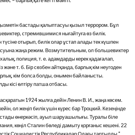
мес – барлық қате кетті мәйіті.
 қызметін бастады қалыптасуы қызыл террором. Бұл
шевиктер, стремившимися нығайтуға өз билік.
түсіне отырып, билік олар ұстап алады тек күшпен
птасуына жаңа режим. Возмутительным, ол большевиктер
алық, полиция, т. е. адамдарды керек қадағалап,
із және т. б. Бір сөзбен айтқанда, барлық кім неугоден
лық, кім болса болды, онымен байланысты.
ды кісі өлтіру патша отбасы.
қаратын 1924 жылға дейін Ленин В. И., жаңа көсем.
ін, ол жеңіп билік үшін күрес бар Троцкий. Кезеңінде
стады өнеркәсіп, ауыл шаруашылығы. Туралы біле
мания, көңіл Сталин бөледі дамыту қорғаныс кешені. 22
тік Социалистік Республикалар Одағы тартылды ”