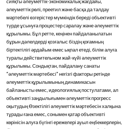
сияқты әлеуметтік-экономикалық жағдайы,
әлеуметтік рөлі, преетил және басқа да талдау
мәртебелі өзгерістер мүмкіндік береді объективті
түрде ұсынуға процестер саралау және әлеуметтік
құрылымы. Бұл ретте, кеңінен пайдаланылатын
бұрын дәлелдерді қозғалыс біздің қоғамның
біртектілігі әрдайым емес ықпал етеді, білім алуға
туралы действительном жай-күйі әлеуметтік
құрылымы. Сондықтан, пайдалану санаты
“әлеуметтік мәртебесі” негізгі факторы ретінде
әлеуметтік құрылымының динамикасын
байланысты емес, идеологиялық постулатами, ал
объективті заңдылығымен әлеуметтік прогресс
оқытудың Өзектілігі әлеуметтік мәртебесін халқына
тұрады ғана емес, сонымен қатар объективті
көрінісін алуға бүгінгі ережелері ауыл еңбеккерлерін,