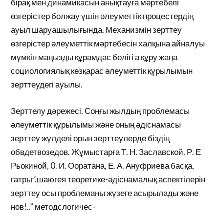
бірақ мен динамикасын анықтауға мәртебелі
өзгерістер болжау үшін әлеуметтік процестердің
ауыл шаруашылығында. Механизмін зерттеу
өзгерістер әлеуметтік мәртебесін халқына айналуы
мүмкін маңызды құрамдас бөлігі а құру жаңа
социологиялық көзқарас әлеуметтік құрылымын
зерттеудегі ауылы.
Зерттелу дәрежесі. Соңғы жылдың проблемасы
әлеуметтік құрылымы және оның әдіснамасы
зерттеу жүлделі орын зерттеулерде біздің
обвдетвозедов. Жұмыстарға Т. Н. Заславской. Р. Е
Рьокиной, 0. И. Ооратана, Е. А. Ануфриева басқа,
гатрьг’.шаюгея теоретике-әдіснамалық аспектілерін
зерттеу осы проблеманы жүзеге асырылады және
нов!..” методслогичес-