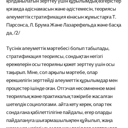
қолданылатын зерттеу үшін құрылымдық өзгерістер
қоғамда әдіснамасын және әдістемесін, теориясы
әлеуметтік стратификация кінәсын жұмыстарға Т.
Парсонса, Л. Брума Және Лазарефельда және басқа
да, /2/
Түсінік әлеуметтік мәртебесі болып табылады,
стратификация теориясы, сондықтан негізгі
ережелерін осы теорияны қажет зерттеу үшін осы
тақырып. Міне, сол арқылы мәртебе, олар
ерекшелігін зерттейді әлеуметтік құрылымдар мен
процестер ішінде оған. Отгэчая несомненное мәні
теориялық және практикалық тәжірибе жасалған
шетелдік социологами. айта кету керек, олар тек
сонда ғана қабілеттілігіне пайдалы, егер оларды
пайдалануға шығармашылықпен құйылып, жаңа