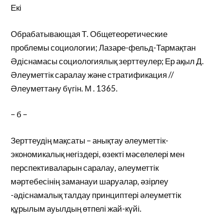
Екі
Обрабатывающая Т. Общетеоретические
проблемы социологии; Лазаре-фельд-Тармақтан
Әдіснамасы социологиялық зерттеулер; Ер ақыл Д.
Әлеуметтік саралау және стратификация //
Әлеуметтану бүгін. М . 1365.
– б –
Зерттеудің мақсаты – анықтау әлеуметтік-
экономикалық негіздері, өзекті мәселелері мен
перспективаларын саралау, әлеуметтік
мәртебесінің заманауи шаруалар, әзірлеу
-әдіснамалық талдау принциптері әлеуметтік
құрылым ауылдың өтпелі жай-күйі.