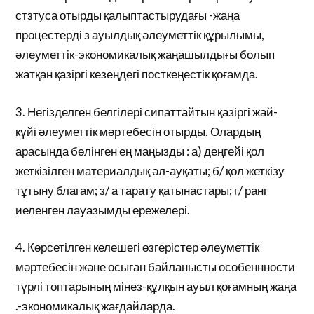
стзтуса отырды қалыптастырудағы -жаңа
процестерді з ауылдық әлеуметтік құрылымы,
әлеуметтік-экономикалық жаңашылдығы болып
жатқан қазіргі кезеңдегі посткеңестік қоғамда.
3. Негізделген белгілері сипаттайтын қазіргі жай-
күйі әлеуметтік мәртебесін отырды. Олардың
арасында бөлінген ең маңызды : а) деңгейі қол
жеткізілген материалдық әл-ауқаты; б/ қол жеткізу
тұтыну благам; з/ а тарату қатынастары; г/ ранг
иеленген лауазымды ережелері.
4. Көрсетілген келешегі өзгерістер әлеуметтік
мәртебесін және осыған байланысты особеннности
түрлі топтарының мінез-құлқын ауыл қоғамның жаңа
.-экономикалық жағдайларда.