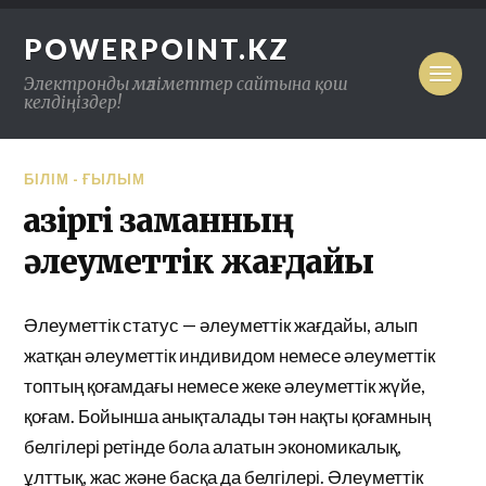
POWERPOINT.KZ
Электронды мәліметтер сайтына қош
келдіңіздер!
БІЛІМ - ҒЫЛЫМ
Қазіргі заманның
әлеуметтік жағдайы
Әлеуметтік статус — әлеуметтік жағдайы, алып
жатқан әлеуметтік индивидом немесе әлеуметтік
топтың қоғамдағы немесе жеке әлеуметтік жүйе,
қоғам. Бойынша анықталады тән нақты қоғамның
белгілері ретінде бола алатын экономикалық,
ұлттық, жас және басқа да белгілері. Әлеуметтік