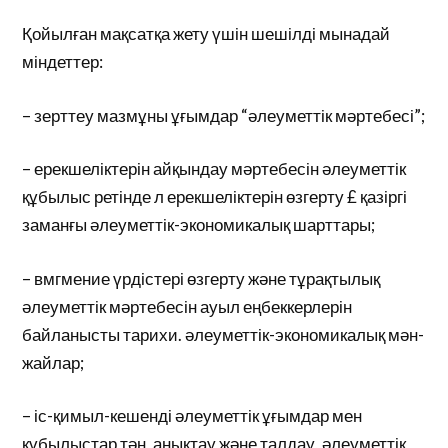
Қойылған мақсатқа жету үшін шешілді мынадай
міндеттер:
– зерттеу мазмұны ұғымдар “әлеуметтік мәртебесі”;
– ерекшеліктерін айқындау мәртебесін әлеуметтік
құбылыс ретінде л ерекшеліктерін өзгерту £ қазіргі
заманғы әлеуметтік-экономикалық шарттары;
– вмгмение үрдістері өзгерту және тұрақтылық
әлеуметтік мәртебесін ауыл еңбеккерлерін
байланысты тарихи. әлеуметтік-экономикалық мән-
жайлар;
– іс-қимыл-кешенді әлеуметтік ұғымдар мен
құбылыстар тән, анықтау және талдау, әлеуметтік