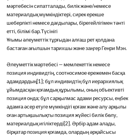
мәртебесін сипатталады, билік және/немесе
материалдық мүмкіндіктері, сирек ерекше
шеберлікті немесе дағдылары, бірегейлігімен тәнті
етті, білімі бар.Түсінігі
Ұғымы әлеуметтік тұрғыдан алғаш рет қолдана
бастаған ағылшын тарихшы және заңгер Генри Мэн.
Әлеуметтік мәртебесі — мемлекеттік немесе
позиция индивидтің, соотносимое ережемен басқа
адамдардың[1]; бұл индивидтің бұл иерархиялық
ұйымдасқан қоғамдық құрылымы, оның объективті
позиция онда; бұл сарқылмас адами ресурсы, еңбек
адамға әсер етуге мүмкіндігі қоғам және алу арқылы
оған артықшылықты позиция жүйесі билік бөлу,
материалдық игіліктерді[2]. Әрбір адам алады,
бірқатар позиция қоғамда, олардың әрқайсысы