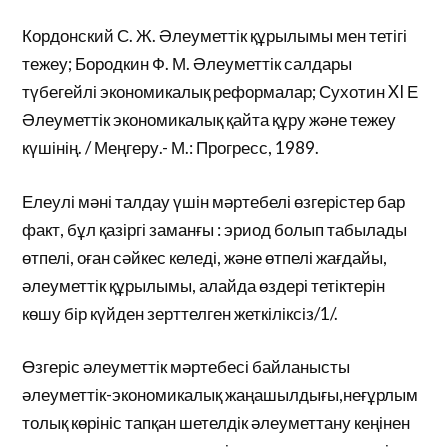
Кордонский С. Ж. Әлеуметтік құрылымы мен тетігі
тежеу; Бородкин Ф. М. Әлеуметтік салдары
түбегейлі экономикалық реформалар; Сухотин XI Е
Әлеуметтік экономикалық қайта құру және тежеу
күшінің. / Меңгеру.- М.: Прогресс, 1989.
Елеулі мәні талдау үшін мәртебелі өзгерістер бар
факт, бұл қазіргі заманғы : эриод болып табылады
өтпелі, оған сәйкес келеді, және өтпелі жағдайы,
әлеуметтік құрылымы, алайда өздері тетіктерін
көшу бір күйден зерттелген жеткіліксіз/1/.
Өзгеріс әлеуметтік мәртебесі байланысты
әлеуметтік-экономикалық жаңашылдығы,неғұрлым
толық көрініс тапқан шетелдік әлеуметтану кеңінен