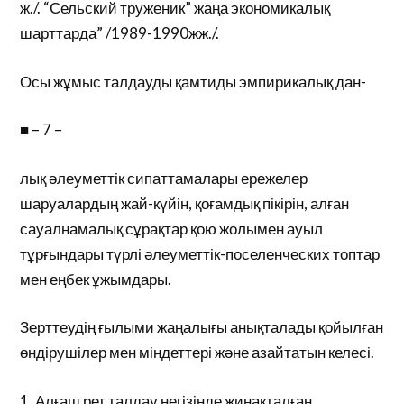
ж./. “Сельский труженик” жаңа экономикалық
шарттарда” /1989-1990жж./.
Осы жұмыс талдауды қамтиды эмпирикалық дан-
■ – 7 –
лық әлеуметтік сипаттамалары ережелер
шаруалардың жай-күйін, қоғамдық пікірін, алған
сауалнамалық сұрақтар қою жолымен ауыл
тұрғындары түрлі әлеуметтік-поселенческих топтар
мен еңбек ұжымдары.
Зерттеудің ғылыми жаңалығы анықталады қойылған
өндірушілер мен міндеттері және азайтатын келесі.
1. Алғаш рет талдау негізінде жинақталған