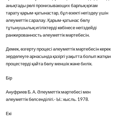
анықтады рөлі пронизывающих барлық қоғам
тарату қарым-қатынастар, бұл өзекті негіздеу үшін
әлеуметтік саралау. Қарым-қатынас бөлу
тұтынушылық игіліктерді көбінесе негіздейді
ранжированность әлеуметтік мәртебесін.
Демек, өзгерту процесі әлеуметтік мәртебесін керек
зерделеуге арнасында қазіргі уақытта болып жатқан
процестерді қайта бөлу меншік және билік.
Бір
Ануфриев Б. А. Әлеуметтік мәртебесі мен
әлеуметтік белсенділігі.- Ы.: кысль. 1978.
Екі