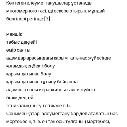
Көптеген әлеуметтанушылар ұстанады
многомерного тәсілді ескере отырып, мұндай
белгілері ретінде:[3]
меншік
табыс деңгейі
өмір салты
адамдар арасындағы қарым-қатынас жүйесінде
қоғамдық еңбекті бөлу
қарым-қатынас бөлу
қарым-қатынас тұтыну бойынша
адамның орны иерархиясы саяси жүйесі
білім деңгейі
этникалық шығу тегі және т. б.
Сонымен қатар, әлеуметтану бар деп аталатын бас
мәртебесін, т. е. ең тән осы тұлғаның мәртебесі,