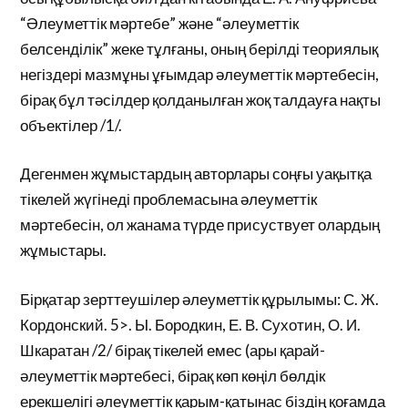
“Әлеуметтік мәртебе” және “әлеуметтік
белсенділік” жеке тұлғаны, оның берілді теориялық
негіздері мазмұны ұғымдар әлеуметтік мәртебесін,
бірақ бұл тәсілдер қолданылған жоқ талдауға нақты
объектілер /1/.
Дегенмен жұмыстардың авторлары соңғы уақытқа
тікелей жүгінеді проблемасына әлеуметтік
мәртебесін, ол жанама түрде присуствует олардың
жұмыстары.
Бірқатар зерттеушілер әлеуметтік құрылымы: С. Ж.
Кордонский. 5>. Ы. Бородкин, Е. В. Сухотин, О. И.
Шкаратан /2/ бірақ тікелей емес (ары қарай-
әлеуметтік мәртебесі, бірақ көп көңіл бөлдік
ерекшелігі әлеуметтік қарым-қатынас біздің қоғамда