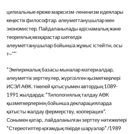
ципиальные ереже марксизм-ленинизм идеялары
кеңестік философтар. әлеуметтанушылар мен
экономистер. Пайдаланылады әдіснамалық және
теориялық көзқарастар шетелдік
әлеуметтанушылар бойынша жұмыс істейтін, осы
т~'”‘
“Эмпирикалық базасы мыналар материалдар,
әлеуметтік зерттеулер, жүргізілген қызметкерлері
ИСЭЛ АӨК. тікелей қатысуымен автордың 1089-
1991 жылдарда: “Типологиялық талдау АӨК
қызметкерлерінің бойынша декларацияларда
қатысты жалдау фермерству, кооперация”.
Сонымен қатар, .пайдаланылған зерттеу нәтижелері
“Стереотиптер қоғамдық пікірде шаруалар” /1989