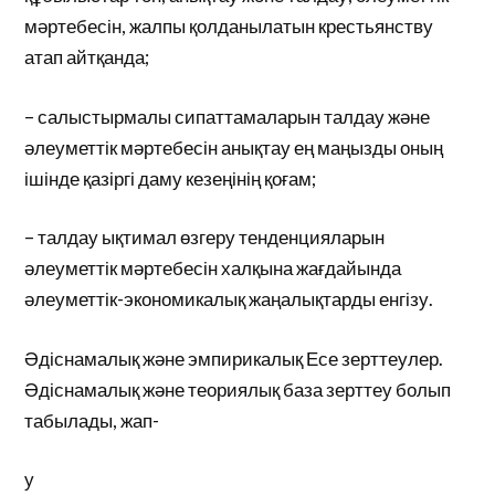
мәртебесін, жалпы қолданылатын крестьянству
атап айтқанда;
– салыстырмалы сипаттамаларын талдау және
әлеуметтік мәртебесін анықтау ең маңызды оның
ішінде қазіргі даму кезеңінің қоғам;
– талдау ықтимал өзгеру тенденцияларын
әлеуметтік мәртебесін халқына жағдайында
әлеуметтік-экономикалық жаңалықтарды енгізу.
Әдіснамалық және эмпирикалық Есе зерттеулер.
Әдіснамалық және теориялық база зерттеу болып
табылады, жап-
у