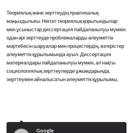
Теориялық және зерттеудің практикалық
маңыздылығы. Негізгі теориялық қорытындылар
мен ұсыныстар диссертация пайдаланылуы мүмкін
одан әрі зерттеуде проблемаларды әлеуметтік
мәртебесін шаруалар мен процестердің, өзгерістер
әлеуметтік құрылымында ауыл. Диссертация
материалдары пайдаланылуы мүмкін, ал нақты
социологиялық зерттеулерде ұжымдарында,
зерттеумен айналысатын әлеуметтік құрылымы.
Google