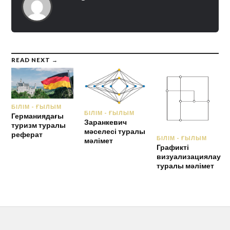
READ NEXT →
БІЛІМ - ҒЫЛЫМ
БІЛІМ - ҒЫЛЫМ
Германиядағы
Заранкевич
туризм туралы
мәселесі туралы
реферат
БІЛІМ - ҒЫЛЫМ
мәлімет
Графикті
визуализациялау
туралы мәлімет