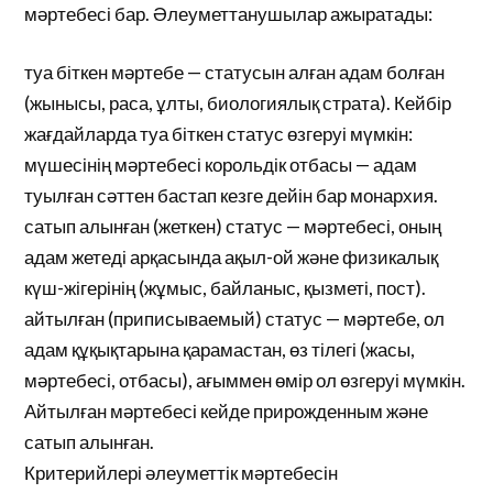
мәртебесі бар. Әлеуметтанушылар ажыратады:
туа біткен мәртебе — статусын алған адам болған
(жынысы, раса, ұлты, биологиялық страта). Кейбір
жағдайларда туа біткен статус өзгеруі мүмкін:
мүшесінің мәртебесі корольдік отбасы — адам
туылған сәттен бастап кезге дейін бар монархия.
сатып алынған (жеткен) статус — мәртебесі, оның
адам жетеді арқасында ақыл-ой және физикалық
күш-жігерінің (жұмыс, байланыс, қызметі, пост).
айтылған (приписываемый) статус — мәртебе, ол
адам құқықтарына қарамастан, өз тілегі (жасы,
мәртебесі, отбасы), ағыммен өмір ол өзгеруі мүмкін.
Айтылған мәртебесі кейде прирожденным және
сатып алынған.
Критерийлері әлеуметтік мәртебесін