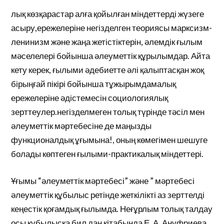
лық көзқарастар алға қойылған міндеттерді жүзеге
асыру,ережелеріне негізделген теориясы марксизм-
ленинизм және жаңа жетістіктерін, әлемдік ғылым
мәселелері бойынша әлеуметтік құрылымдар. Айта
кету керек, ғылыми әдебиетте әлі қалыптасқан жоқ
бірыңғай пікірі бойынша тұжырымдамалық
ережелеріне әдістемесін социологиялық
зерттеулер.негізделмеген толық түрінде тәсіл мен
әлеуметтік мәртебесіне де маңызды
функционалдық ұғымына!, оның көмегімен шешуге
болады көптеген ғылыми-практикалық міндеттері.
Ұғымы “әлеуметтік мәртебесі” және ” мәртебесі
әлеуметтік құбылыс ретінде жеткілікті аз зерттелді
кеңестік қоғамдық ғылымда. Неғұрлым толық талдау
осы құбылысқа бил дан кітабында Е. А. Ануфриева