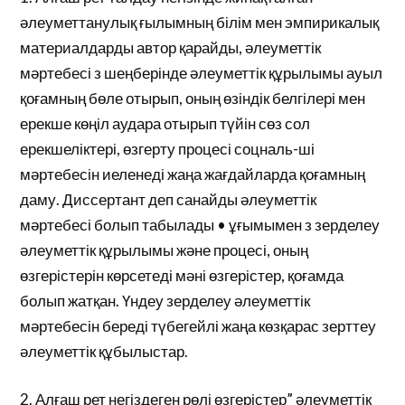
әлеуметтанулық ғылымның білім мен эмпирикалық
материалдарды автор қарайды, әлеуметтік
мәртебесі з шеңберінде әлеуметтік құрылымы ауыл
қоғамның бөле отырып, оның өзіндік белгілері мен
ерекше көңіл аудара отырып түйін сөз сол
ерекшеліктері, өзгерту процесі соцналь-ші
мәртебесін иеленеді жаңа жағдайларда қоғамның
даму. Диссертант деп санайды әлеуметтік
мәртебесі болып табылады • ұғымымен з зерделеу
әлеуметтік құрылымы және процесі, оның
өзгерістерін көрсетеді мәні өзгерістер, қоғамда
болып жатқан. Үндеу зерделеу әлеуметтік
мәртебесін береді түбегейлі жаңа көзқарас зерттеу
әлеуметтік құбылыстар.
2. Алғаш рет негіздеген рөлі өзгерістер” әлеуметтік