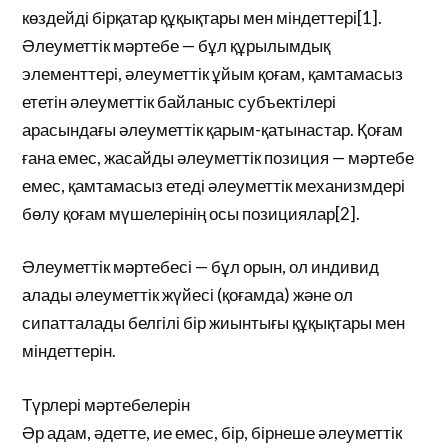
көздейді бірқатар құқықтары мен міндеттері[1].
Әлеуметтік мәртебе — бұл құрылымдық
элементтері, әлеуметтік ұйым қоғам, қамтамасыз
ететін әлеуметтік байланыс субъектілері
арасындағы әлеуметтік қарым-қатынастар. Қоғам
ғана емес, жасайды әлеуметтік позиция — мәртебе
емес, қамтамасыз етеді әлеуметтік механизмдері
бөлу қоғам мүшелерінің осы позициялар[2].
Әлеуметтік мәртебесі — бұл орын, ол индивид
алады әлеуметтік жүйесі (қоғамда) және ол
сипатталады белгілі бір жиынтығы құқықтары мен
міндеттерін.
Түрлері мәртебелерін
Әр адам, әдетте, ие емес, бір, бірнеше әлеуметтік