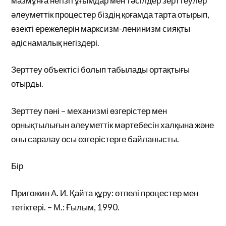
мазмұнға негізгі ұғымдар мен тәсілдер зерттеулер
әлеуметтік процестер біздің қоғамда тарта отырып,
өзекті ережелерін марксизм-ленинизм сияқты
әдіснамалық негіздері.
Зерттеу объектісі болып табылады ортақтығы
отырды.
Зерттеу пәні – механизмі өзгерістер мен
орнықтылығын әлеуметтік мәртебесін халқына және
оны саралау осы өзгерістерге байланысты.
Бір
Пригожин А. И. Қайта құру: өтпелі процестер мен
тетіктері. – М.: Ғылым, 1990.