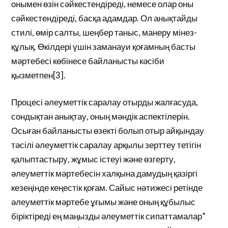
онымен өзін сәйкестендіреді, немесе олар оны
сәйкестендіреді, басқа адамдар. Ол анықтайды
стилі, өмір салты, шеңбер таныс, манеру мінез-
құлық. Өкілдері үшін заманауи қоғамның басты
мәртебесі көбінесе байланысты кәсіби
қызметпен[3].
Процесі әлеуметтік саралау отырды жалғасуда,
сондықтан анықтау, оның мәндік аспектілерін.
Осыған байланысты өзекті болып отыр айқындау
тәсілі әлеуметтік саралау арқылы зерттеу тетігін
қалыптастыру, жұмыс істеуі және өзгерту,
әлеуметтік мәртебесін халқына дамудың қазіргі
кезеңінде кеңестік қоғам. Сайыс нәтижесі ретінде
әлеуметтік мәртебе ұғымы және оның құбылыс
біріктіреді ең маңызды әлеуметтік сипаттамалар”